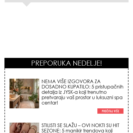
PREPORUKA NEDELJE!
STILISTI SE SLAŽU – OVI NOKTI SU HIT
SEZONE: 5 manikir trendova koji
osvajaju sve poglede i izgledaju
skupo na svačijim rukama!
REDAK ASTRO FENOMEN POČINJE
7. AVGUSTA: Veliki Vazdušni Trigon
otvara kapiju sreće i menja sudbinu