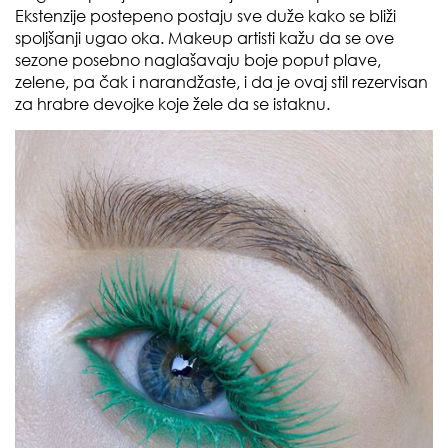
Ekstenzije postepeno postaju sve duže kako se bliži
spoljšanji ugao oka. Makeup artisti kažu da se ove
sezone posebno naglašavaju boje poput plave,
zelene, pa čak i narandžaste, i da je ovaj stil rezervisan
za hrabre devojke koje žele da se istaknu.