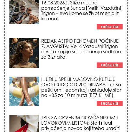
16.08.2026.): Stiže moćno
pomračenje Sunca i Veliki Vazdušni
Trigon – evo kome se život menja iz
korena!
REDAK ASTRO FENOMEN POČINJE
7. AVGUSTA: Veliki Vazdušni Trigon
otvara kapiju sreće i menja sudbinu
za 3 znaka!
LJUDI U SRBIJI MASOVNO KUPUJU
OVO ČUDO OD 200 DINARA: Trik sa
peškirom i ledom koji rashlađuje stan
na +35 za 10 minuta (BEZ KLIME)!
TRIK SA CRVENIM NOVČANIKOM I
LOVOROVIM LISTOM: Stari ritual
privlačenja novca koji treba uraditi