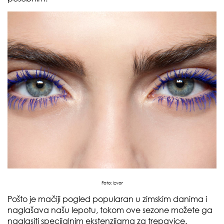
Foto:
izvor
Pošto je mačiji pogled popularan u zimskim danima i
naglašava našu lepotu, tokom ove sezone možete ga
naglasiti specijalnim ekstenzijama za trepavice.