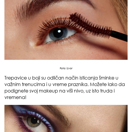
Foto:
izvor
Trepavice u boji su odličan način isticanja šminke u
važnim trenucima i u vreme praznika. Možete lako da
podignete svoj makeup na viši nivo, uz isto truda i
vremena!