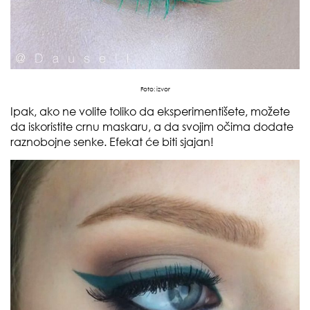
Foto:
izvor
Ipak, ako ne volite toliko da eksperimentišete, možete
da iskoristite crnu maskaru, a da svojim očima dodate
raznobojne senke. Efekat će biti sjajan!