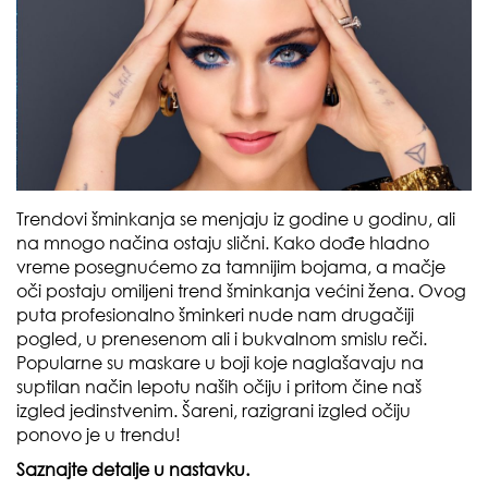
Trendovi šminkanja se menjaju iz godine u godinu, ali
na mnogo načina ostaju slični. Kako dođe hladno
vreme posegnućemo za tamnijim bojama, a mačje
oči postaju omiljeni trend šminkanja većini žena. Ovog
puta profesionalno šminkeri nude nam drugačiji
pogled, u prenesenom ali i bukvalnom smislu reči.
Popularne su maskare u boji koje naglašavaju na
suptilan način lepotu naših očiju i pritom čine naš
izgled jedinstvenim. Šareni, razigrani izgled očiju
ponovo je u trendu!
Saznajte detalje u nastavku.