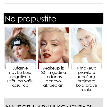
Ne propustite
Jutarnje
Makeup iz
4 makeup
navike koje
50-tih godina
pravila u
negativno
je danas
nanošenju
utiču na vašu
ponovo
prajmera
kožu lica
aktuealan
koja prave
razliku
NAJPOPULARNIJI KOMENTARI