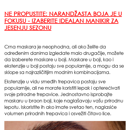
NE PROPUSTITE:
NARANDŽASTA BOJA JE U
FOKUSU - IZABERITE IDEALAN MANIKIR ZA
JESENJU SEZONU
Crna maskara je neophodna, ali ako želite da
određenim danima izgledate malo drugačije, možete
da izaberete maskare u boji. Maskare u boji, kao i
ekstenzije u boji postaju sve popularnije, a mogu da se
sklope sa najrazličitijim modnim kombinacijama.
Ekstenzije u vidu smeđih trepavica postaju sve
popularnije, ali ne morate koristiti lepak i opterećivati
svoje prirodne trepavice. Jednostavno isprobajte
maskaru u braon boji, koje naglašavaju vašu prirodnu
lepotu. Iskoristite ih ako imate svetao ten, naglasiće
volumen prirodnih trepavica i osvežiti čitavo lice.