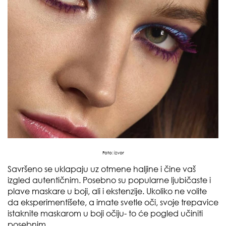
Foto:
izvor
Savršeno se uklapaju uz otmene haljine i čine vaš
izgled autentičnim. Posebno su popularne ljubičaste i
plave maskare u boji, ali i ekstenzije. Ukoliko ne volite
da eksperimentišete, a imate svetle oči, svoje trepavice
istaknite maskarom u boji očiju- to će pogled učiniti
posebnim.