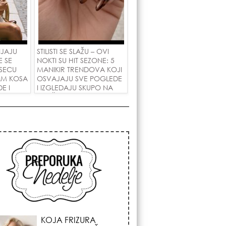
NJAJU
STILISTI SE SLAŽU – OVI
E SE
NOKTI SU HIT SEZONE: 5
SECU
MANIKIR TRENDOVA KOJI
AM KOSA
OSVAJAJU SVE POGLEDE
E I
I IZGLEDAJU SKUPO NA
 LJUBAV!
SVAČIJIM RUKAMA!
KOSMIČKI PREOKRET