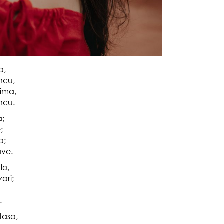
zbo
mes
a,
ncu,
ima,
ncu.
a;
;
a;
da
ave.
lo,
zari;
.
tasa,