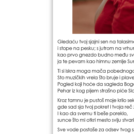
Gledaću tvoj sjajni sen na talasim
i stope na pesku; s jutrom na vrhu
kao prvo gnezdo budno među sv
ja te pevam kao himnu zemlje Su
Ti si iskra moga mača pobednog
Sto muzičkih vrela što bruje i plave
Pogled koji hoće da sagleda Bog
Pehar iz kog pijem strašno piće Sl
Kroz tamnu je pustoš moje krilo sek
gde sad sja tvoj pokret i tvoja reč 
I kao da svemu ti beše poreklo,
sunce što mi otkri mesto sviju stvari
Sve vode postaše za odsev tvog s