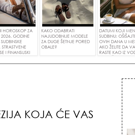
I HOROSKOP ZA
KAKO ODABRATI
DATUMI KOJI ME
 2026. GODINE
NAJUDOBNIJE MODELE
SUDBINU: OŠIŠAJT
 SUDBINSKE
ZA DUGE ŠETNJE PORED
OVIH DANA U ME
, STRASTVENE
OBALE?
AKO ŽELITE DA V
 I FINANSIJSKI
RASTE KAO IZ VOD
A SVE ZNAKOVE!
PRIVUČETE NOVU
ZIJA KOJA ĆE VAS