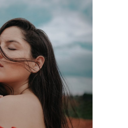
pri
tok