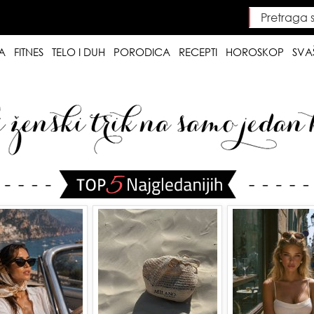
Pretraga saj
Searc
A
FITNES
TELO I DUH
PORODICA
RECEPTI
HOROSKOP
SVA