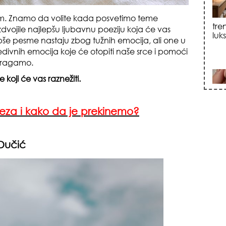
jom. Znamo da volite kada posvetimo teme
dvojile najlepšu ljubavnu poeziju koja će vas
sku
jlepše pesme nastaju zbog tužnih emocija, ali one u
vnih emocija koje će otopiti naše srce i pomoći
 tragamo.
 koji će vas raznežiti.
veza i kako da je prekinemo?
zna
 Dučić
+35