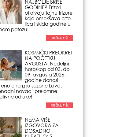
NA POČETKU
AVGUSTA: Nedeljni
horoskop od 03. do
09. avgusta 2026.
godine donosi
renu energiju sezone Lava,
enadni novac i prelomne
tivne odluke!
NEMA VIŠE
IZGOVORA ZA
DOSADNO
KUPATILO: 5
pristupačnih detalja
iz JYSK-a koji
nutno pretvaraju vaš prostor u
suzni spa centar!
STILISTI SE SLAŽU –
OVI NOKTI SU HIT
SEZONE: 5 manikir