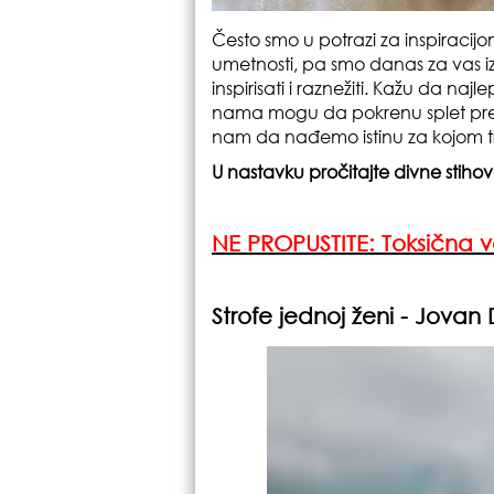
Često smo u potrazi za inspiraci
umetnosti, pa smo danas za vas iz
inspirisati i raznežiti. Kažu da na
nama mogu da pokrenu splet predi
nam da nađemo istinu za kojom
U nastavku pročitajte divne stihove
NE PROPUSTITE:
Toksična 
Strofe jednoj ženi - Jovan