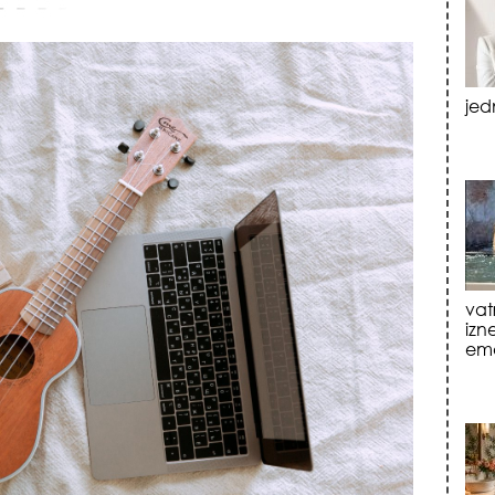
vat
izn
emo
tre
luk