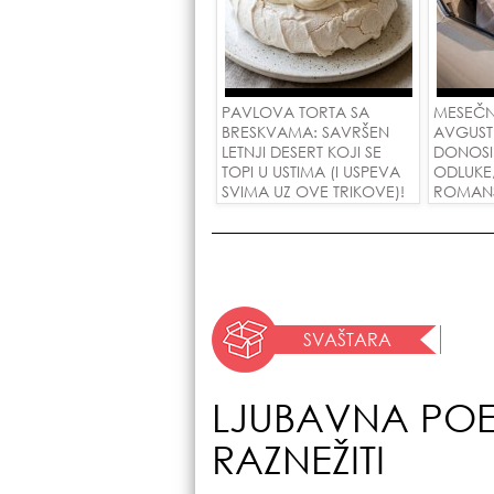
PAVLOVA TORTA SA
MESEČN
BRESKVAMA: SAVRŠEN
AVGUST
LETNJI DESERT KOJI SE
DONOSI
TOPI U USTIMA (I USPEVA
ODLUKE
SVIMA UZ OVE TRIKOVE)!
ROMANSE
USPEH Z
SVAŠTARA
LJUBAVNA POE
RAZNEŽITI