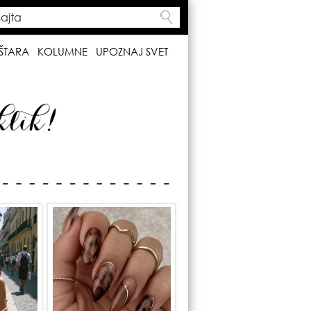
ta
h form
ŠTARA
KOLUMNE
UPOZNAJ SVET