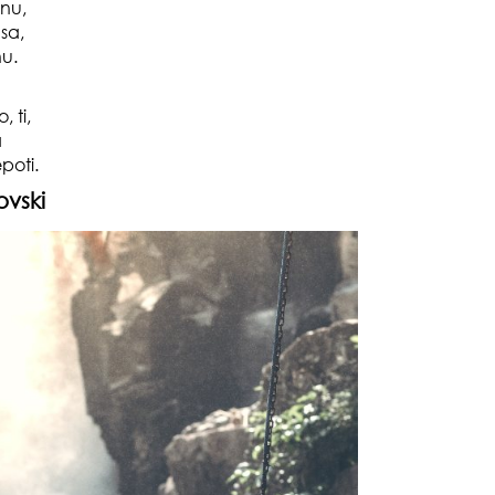
nu,
sa,
čuv
suš
nu.
 ti,
a
epoti.
ovski
gen
oki
muž