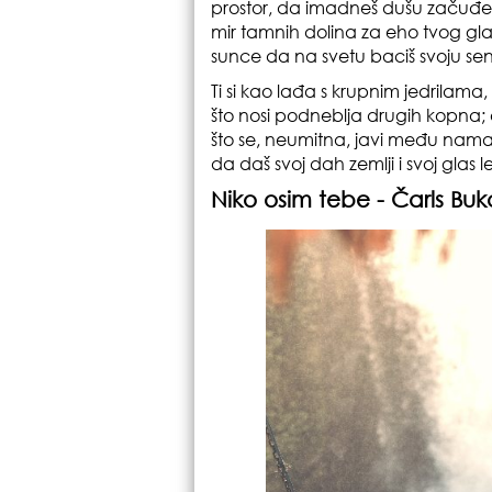
prostor, da imadneš dušu začuđe
mir tamnih dolina za eho tvog gla
sunce da na svetu baciš svoju se
Ti si kao lađa s krupnim jedrilama,
što nosi podneblja drugih kopna; o,
što se, neumitna, javi među nam
da daš svoj dah zemlji i svoj glas l
Niko osim tebe -
Čarls Buk