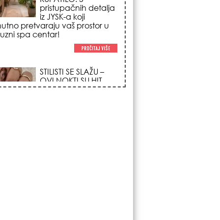
trendova koji
osvajaju sve
poglede i izgledaju
po na svačijim rukama!
REDAK ASTRO
FENOMEN POČINJE
7. AVGUSTA: Veliki
Vazdušni Trigon
otvara kapiju sreće i
menja sudbinu za 3
ka!
LJUDI U SRBIJI
MASOVNO KUPUJU
OVO ČUDO OD 200
DINARA: Trik sa
peškirom i ledom koji
rashlađuje stan na
 za 10 minuta (BEZ KLIME)!