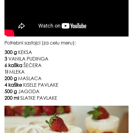
Potrebni sastojci (za celu meru):
300 g
KEKSA
3
VANILA PUDINGA
6 kašika
ŠEĆERA
1l
MLEKA
200 g
MASLACA
4 kašike
KISELE PAVLAKE
500 g
JAGODA
200 ml
SLATKE PAVLAKE