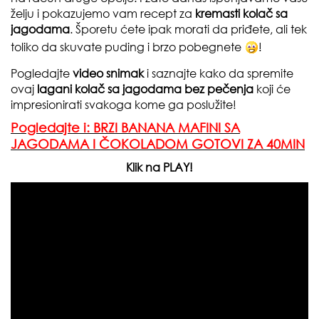
želju i pokazujemo vam recept za
kremasti kolač sa
jagodama
. Šporetu ćete ipak morati da priđete, ali tek
toliko da skuvate puding i brzo pobegnete
!
Pogledajte
video snimak
i saznajte kako da spremite
ovaj
lagani kolač sa jagodama bez pečenja
koji će
impresionirati svakoga kome ga poslužite!
Pogledajte i: BRZI BANANA MAFINI SA
JAGODAMA I ČOKOLADOM GOTOVI ZA 40MIN
Klik na PLAY!