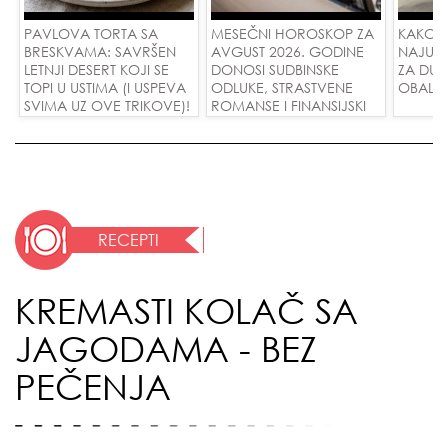
PAVLOVA TORTA SA
MESEČNI HOROSKOP ZA
KAKO 
BRESKVAMA: SAVRŠEN
AVGUST 2026. GODINE
NAJUD
LETNJI DESERT KOJI SE
DONOSI SUDBINSKE
ZA DUG
TOPI U USTIMA (I USPEVA
ODLUKE, STRASTVENE
OBALE
SVIMA UZ OVE TRIKOVE)!
ROMANSE I FINANSIJSKI
USPEH ZA SVE ZNAKOVE!
RECEPTI
KREMASTI KOLAČ SA
JAGODAMA - BEZ
PEČENJA