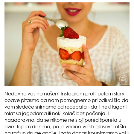
Nedavno vas na našem Instagram profil putem story
obave pitasmo da nam pomognemo pri odluci šta da
vam sledeće snimamo od recepata - da li neki lagani
rolat sa jagodama ili neki kolač bez pečenja. I
naaaaravno, da se nikome ne stoji pored šporeta u
ovim toplim danima, pa je većina vaših glasova otišla
na račun druge opcije. I zato danas ispunjavamo vašu