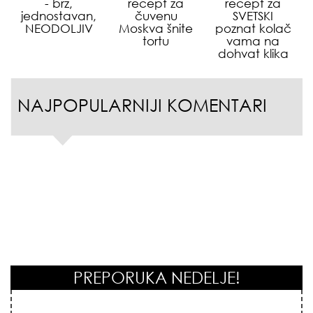
- brz,
recept za
recept za
jednostavan,
čuvenu
SVETSKI
NEODOLJIV
Moskva šnite
poznat kolač
tortu
vama na
dohvat klika
NAJPOPULARNIJI KOMENTARI
PREPORUKA NEDELJE!