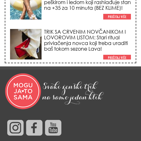
peškirom i ledom koji rashlađuje stan
na +35 za 10 minuta (BEZ KLIME)!
TRIK SA CRVENIM NOVČANIKOM I
LOVOROVIM LISTOM: Stari ritual
privlačenja novca koji treba uraditi
baš tokom sezone Lava!
HEMIJA VAM UOPŠTE NE TREBA:
Ovako su naše bake čistile kuću za
0 dinara, a sve je blistalo i mirisalo
danima!
Trik od 0 dinara sa ledom i
kamilicom koji pegla bore, briše
nadutost i vraća sjaj licu za 3
minuta!