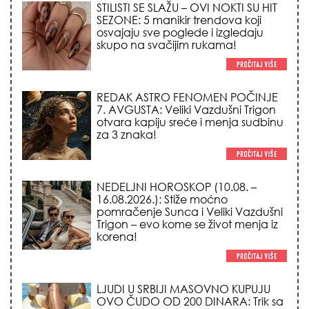
STILISTI SE SLAŽU – OVI NOKTI SU HIT
SEZONE: 5 manikir trendova koji
osvajaju sve poglede i izgledaju
skupo na svačijim rukama!
REDAK ASTRO FENOMEN POČINJE
7. AVGUSTA: Veliki Vazdušni Trigon
otvara kapiju sreće i menja sudbinu
za 3 znaka!
NEDELJNI HOROSKOP (10.08. –
16.08.2026.): Stiže moćno
pomračenje Sunca i Veliki Vazdušni
Trigon – evo kome se život menja iz
korena!
LJUDI U SRBIJI MASOVNO KUPUJU
OVO ČUDO OD 200 DINARA: Trik sa