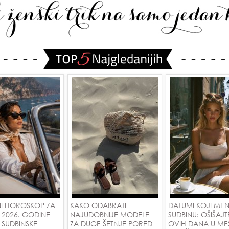
I HOROSKOP ZA
KAKO ODABRATI
DATUMI KOJI ME
 2026. GODINE
NAJUDOBNIJE MODELE
SUDBINU: OŠIŠAJT
 SUDBINSKE
ZA DUGE ŠETNJE PORED
OVIH DANA U ME