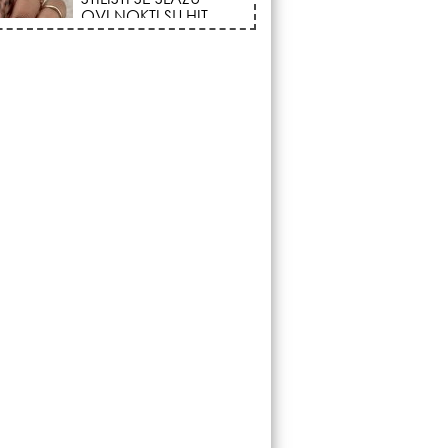
FENOMEN POČINJE
7. AVGUSTA: Veliki
Vazdušni Trigon
otvara kapiju sreće i
menja sudbinu za 3
ka!
LJUDI U SRBIJI
MASOVNO KUPUJU
OVO ČUDO OD 200
DINARA: Trik sa
peškirom i ledom koji
rashlađuje stan na
 za 10 minuta (BEZ KLIME)!
DATUMI KOJI
MENJAJU SUDBINU:
Ošišajte se OVIH
dana u mesecu ako
želite da vam kosa