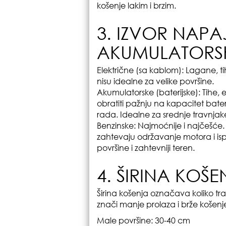
košenje lakim i brzim.
3. IZVOR NAPA
AKUMULATORSKA
Električne (sa kablom): Lagane, ti
nisu idealne za velike površine.
Akumulatorske (baterijske): Tihe, 
obratiti pažnju na kapacitet bater
rada. Idealne za srednje travnjak
Benzinske: Najmoćnije i najčešće. N
zahtevaju održavanje motora i is
površine i zahtevniji teren.
4. ŠIRINA KOŠ
Širina košenja označava koliko tra
znači manje prolaza i brže košenj
Male površine: 30-40 cm