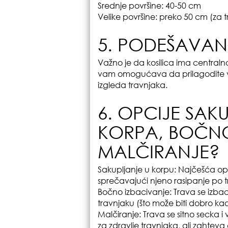
Srednje površine: 40-50 cm
Velike površine: preko 50 cm (za t
5. PODEŠAVANJ
Važno je da kosilica ima centraln
vam omogućava da prilagodite visi
izgleda travnjaka.
6. OPCIJE SAK
KORPA, BOČNO 
MALČIRANJE?
Sakupljanje u korpu: Najčešća op
sprečavajući njeno rasipanje po t
Bočno izbacivanje: Trava se izbacu
travnjaku (što može biti dobro kao
Malčiranje: Trava se sitno secka 
za zdravlje travnjaka, ali zahteva