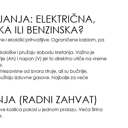
pri
JANJA: ELEKTRIČNA,
 ILI BENZINSKA?
he i ekološki prihvatljive. Ograničene kablom, pa
ekološke i pružaju slobodu kretanja. Važno je
ije (Ah) i napon (V) jer to direktno utiče na vreme
tok
e.
ezavisne od izvora struje, ali su bučnije,
puštaju izduvne gasove. Najbolje za veće
ENJA (RADNI ZAHVAT)
ve kosilica pokosi u jednom prolazu. Veća širina
zbo
e.
mes