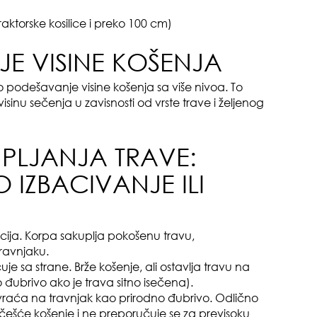
raktorske kosilice i preko 100 cm)
E VISINE KOŠENJA
o podešavanje visine košenja sa više nivoa. To
nu sečenja u zavisnosti od vrste trave i željenog
da
UPLJANJA TRAVE:
IZBACIVANJE ILI
čuv
cija. Korpa sakuplja pokošenu travu,
suš
ravnjaku.
je sa strane. Brže košenje, ali ostavlja travu na
 đubrivo ako je trava sitno isečena).
i vraća na travnjak kao prirodno đubrivo. Odlično
 češće košenje i ne preporučuje se za previsoku