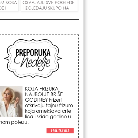
AM KOSA
OSVAJAJU SVE POGLEDE
E I
I IZGLEDAJU SKUPO NA
 LJUBAV!
SVAČIJIM RUKAMA!
KOSMIČKI PREOKRET
NA POČETKU
AVGUSTA: Nedeljni
horoskop od 03. do
09. avgusta 2026.
godine donosi
renu energiju sezone Lava,
enadni novac i prelomne
tivne odluke!