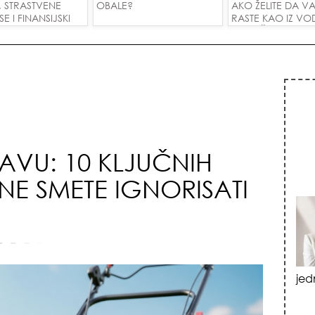
, STRASTVENE
OBALE?
AKO ŽELITE DA V
 I FINANSIJSKI
RASTE KAO IZ VOD
A SVE ZNAKOVE!
PRIVUČETE NOVU
RAVU: 10 KLJUČNIH
NE SMETE IGNORISATI
vat
izn
emo