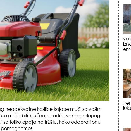
tre
luk
sku
 zbog neadekvatne kosilice koja se muči sa vašim
ice može biti ključna za održavanje prelepog
i sa toliko opcija na tržištu, kako odabrati onu
am pomognemo!