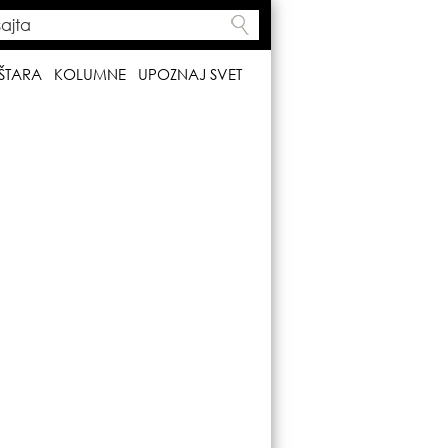
ta
h form
ŠTARA
KOLUMNE
UPOZNAJ SVET