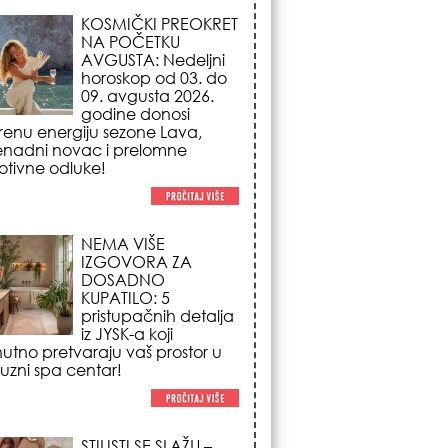
NEMA VIŠE
IZGOVORA ZA
DOSADNO
KUPATILO: 5
pristupačnih detalja
iz JYSK-a koji
nutno pretvaraju vaš prostor u
suzni spa centar!
STILISTI SE SLAŽU –
OVI NOKTI SU HIT
SEZONE: 5 manikir
trendova koji
osvajaju sve
poglede i izgledaju
po na svačijim rukama!
REDAK ASTRO