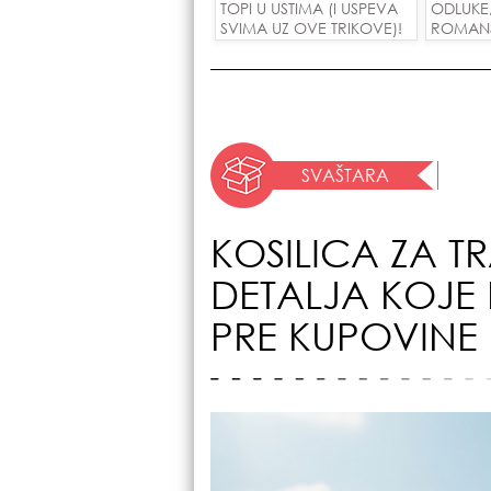
TOPI U USTIMA (I USPEVA
ODLUKE
SVIMA UZ OVE TRIKOVE)!
ROMANSE
USPEH Z
SVAŠTARA
KOSILICA ZA T
DETALJA KOJE 
PRE KUPOVINE