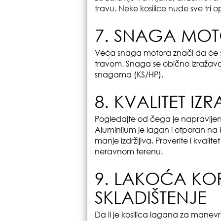
travu. Neke kosilice nude sve tri op
7. SNAGA MOT
Veća snaga motora znači da će se k
travom. Snaga se obično izražava 
snagama (KS/HP).
8. KVALITET IZR
Pogledajte od čega je napravljeno ku
Aluminijum je lagan i otporan na ko
manje izdržljiva. Proverite i kvalit
neravnom terenu.
9. LAKOĆA KOR
SKLADIŠTENJE
Da li je kosilica lagana za manev