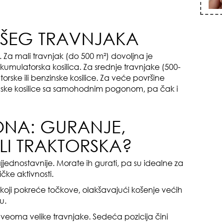
VAŠEG TRAVNJAKA
zna
. Za mali travnjak (do 500 m²) dovoljna je
 akumulatorska kosilica. Za srednje travnjake (500-
rske ili benzinske kosilice. Za veće površine
nske kosilice sa samohodnim pogonom, pa čak i
ONA: GURANJE,
I TRAKTORSKA?
+35
 najjednostavnije. Morate ih gurati, pa su idealne za
čke aktivnosti.
koji pokreće točkove, olakšavajući košenje većih
u.
 veoma velike travnjake. Sedeća pozicija čini