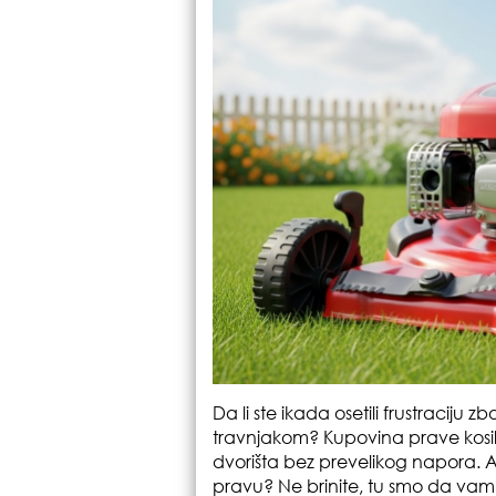
Da li ste ikada osetili frustraciju
travnjakom? Kupovina prave kosil
dvorišta bez prevelikog napora. Al
pravu? Ne brinite, tu smo da v