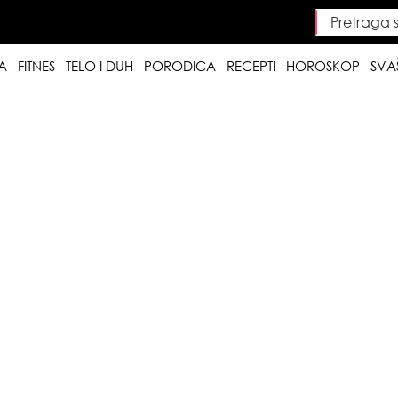
Pretraga saj
Searc
A
FITNES
TELO I DUH
PORODICA
RECEPTI
HOROSKOP
SVA