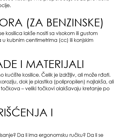
cije.
ORA (ZA BENZINSKE)
gen
oki
osilica lakše nositi sa visokom ili gustom
u kubnim centimetrima (cc) ili konjskim
ADE I MATERIJALI
ćište kosilice. Čelik je izdržljiv, ali može rđati.
roziju, dok je plastika (polipropilen) najlakša, ali
et točkova – veliki točkovi olakšavaju kretanje po
muž
IŠĆENJA I
risanje? Da li ima ergonomsku ručku? Da li se