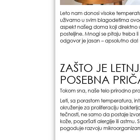
Leto nam donosi visoke temperatur
uživamo u svim blagodetima ovo
aspekt našeg doma koji direktno ut
posteljine. Mnogi se pitaju treba l
odgovor je jasan – apsolutno da!
ZAŠTO JE LETN
POSEBNA PRIČ
Tokom sna, naše telo prirodno proi
Leti, sa porastom temperatura, int
okruženje za proliferaciju bakterija,
tečnosti, ne samo da postaje izvor n
kože, pogoršati alergije ili astm
pogoduje razvoju mikroorganizama