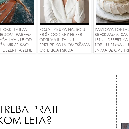
SE OKRETATI ZA
KOJA FRIZURA NAJBOLJE
PAVLOVA TORTA 
IRISOM: PARFEM
BRIŠE GODINE? FRIZERI
BRESKVAMA: SAV
AĆA I VANILE OD
OTKRIVAJU TAJNU
LETNJI DESERT KOJ
ŽA MIRIŠE KAO
FRIZURE KOJA OMEKŠAVA
TOPI U USTIMA (I
JI DEZERT, A ŽENE
CRTE LICA I SKIDA
SVIMA UZ OVE TR
DELE ZA
GODINE U JEDNOM
M OD 1.800
POTEZU!
!
TREBA PRATI
OKOM LETA?