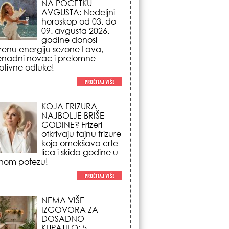
NAJBOLJE BRIŠE
GODINE? Frizeri
otkrivaju tajnu frizure
koja omekšava crte
lica i skida godine u
nom potezu!
NEMA VIŠE
IZGOVORA ZA
DOSADNO
KUPATILO: 5
pristupačnih detalja
iz JYSK-a koji
nutno pretvaraju vaš prostor u
suzni spa centar!
STILISTI SE SLAŽU –
OVI NOKTI SU HIT
SEZONE: 5 manikir
trendova koji
osvajaju sve