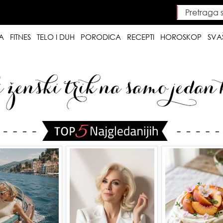
Pretraga saj
Searc
A
FITNES
TELO I DUH
PORODICA
RECEPTI
HOROSKOP
SVA