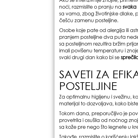
Ako se intenzivnije znojite, primeti
noći, razmislite o pranju na
svaka
sa vama, zbog životinjske dlake, p
češću zamenu posteljine.
Osobe koje pate od alergija ili 
pranjem posteljine dva puta nedelj
sa posteljinom rezultira bržim prl
imali povišenu temperaturu i znoje
svaki drugi dan kako bi se
sprečil
SAVETI ZA EFI
POSTELJINE
Za optimalnu higijenu i svežinu, ko
materijal to dozvoljava, kako biste e
Tokom dana, preporučljivo je povu
provetrila i osušila od noćnog zno
sa kože pre nego što legnete u kre
Takođe, razmislite o korišćenju la