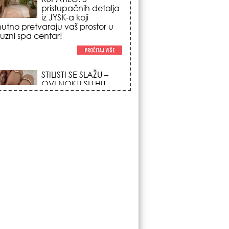
poglede i izgledaju
po na svačijim rukama!
REDAK ASTRO
FENOMEN POČINJE
7. AVGUSTA: Veliki
Vazdušni Trigon
otvara kapiju sreće i
menja sudbinu za 3
ka!
LJUDI U SRBIJI
MASOVNO KUPUJU
OVO ČUDO OD 200
DINARA: Trik sa
peškirom i ledom koji
rashlađuje stan na
 za 10 minuta (BEZ KLIME)!