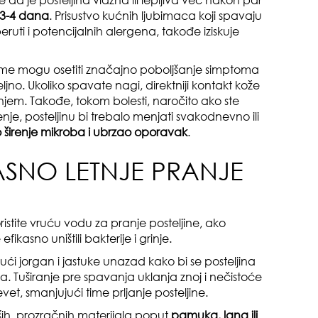
te da je posteljina vlažna ili lepljiva već nakon par
 3-4 dana
. Prisustvo kućnih ljubimaca koji spavaju
eruti i potencijalnih alergena, takođe iziskuje
da
astme mogu osetiti značajno poboljšanje simptoma
no. Ukoliko spavate nagi, direktniji kontakt kože
janjem. Takođe, tokom bolesti, naročito ako ste
nje, posteljinu bi trebalo menjati svakodnevno ili
o širenje mikroba i ubrzao oporavak
.
KASNO LETNJE PRANJE
zbo
mes
ristite vruću vodu za pranje posteljine, ako
fikasno uništili bakterije i grinje.
ći jorgan i jastuke unazad kako bi se posteljina
ja. Tuširanje pre spavanja uklanja znoj i nečistoće
vet, smanjujući time prljanje posteljine.
kših, prozračnih materijala poput
pamuka, lana ili
čuv