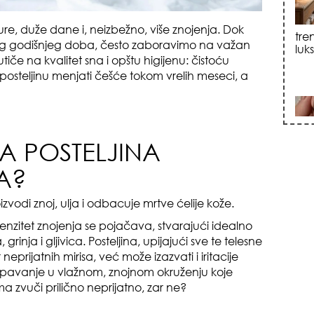
sku
e, duže dane i, neizbežno, više znojenja. Dok
g godišnjeg doba, često zaboravimo na važan
iče na kvalitet sna i opštu higijenu: čistoću
i posteljinu menjati češće tokom vrelih meseci, a
JA POSTELJINA
zna
A?
zvodi znoj, ulja i odbacuje mrtve ćelije kože.
enzitet znojenja se pojačava, stvarajući idealno
 grinja i gljivica. Posteljina, upijajući sve te telesne
eprijatnih mirisa, već može izazvati i iritacije
u. Spavanje u vlažnom, znojnom okruženju koje
+35
 zvuči prilično neprijatno, zar ne?