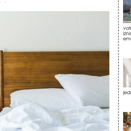
jed
tre
luk