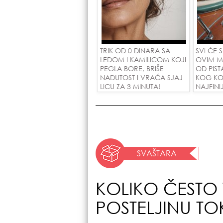
TRIK OD 0 DINARA SA
SVI ĆE 
LEDOM I KAMILICOM KOJI
OVIM M
PEGLA BORE, BRIŠE
OD PIST
NADUTOST I VRAĆA SJAJ
KOG KO
LICU ZA 3 MINUTA!
NAJFINI
SU POLU
ZAMENO
DINARA
SVAŠTARA
KOLIKO ČESTO 
POSTELJINU T