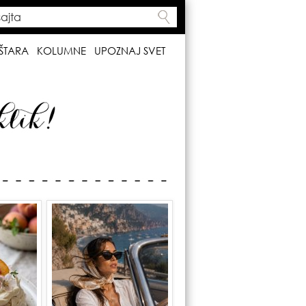
ta
h form
ŠTARA
KOLUMNE
UPOZNAJ SVET