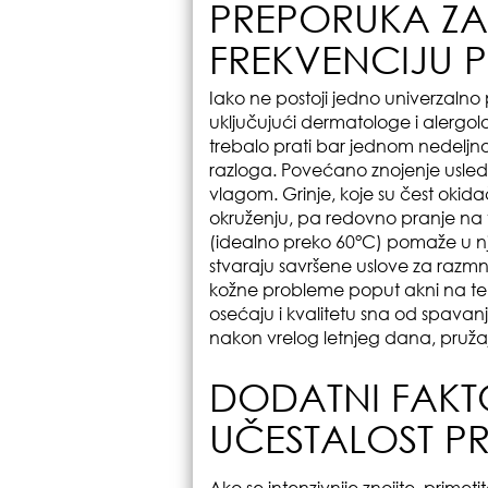
PREPORUKA ZA
FREKVENCIJU 
Iako ne postoji jedno univerzalno 
uključujući dermatologe i alergolo
trebalo prati bar jednom nedeljno
razloga. Povećano znojenje usled
vlagom. Grinje, koje su čest okida
okruženju, pa redovno pranje na
(idealno preko 60°C) pomaže u nj
stvaraju savršene uslove za razmno
kožne probleme poput akni na telu
osećaju i kvalitetu sna od spavanj
nakon vrelog letnjeg dana, pružaju
DODATNI FAKTO
UČESTALOST P