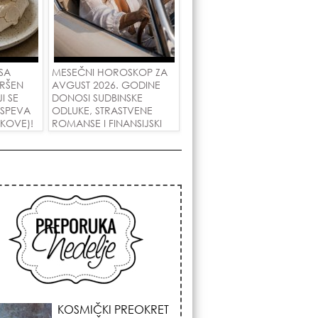
SA
MESEČNI HOROSKOP ZA
RŠEN
AVGUST 2026. GODINE
I SE
DONOSI SUDBINSKE
 USPEVA
ODLUKE, STRASTVENE
IKOVE)!
ROMANSE I FINANSIJSKI
USPEH ZA SVE ZNAKOVE!
KOJA FRIZURA