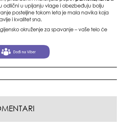
suš
 su odlični u upijanju vlage i obezbeđuju bolju
ranje posteljine tokom leta je mala navika koja
lje i kvalitet sna.
gijensko okruženje za spavanje – vaše telo će
muž
OMENTARI
gen
oki