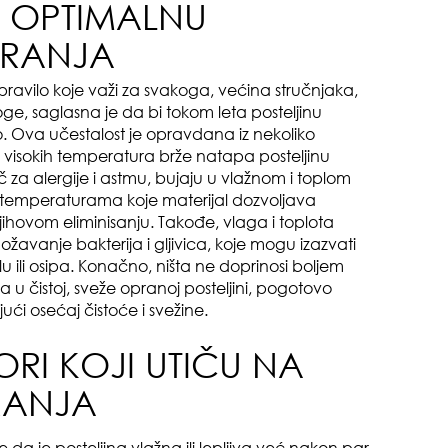
 OPTIMALNU
PRANJA
pravilo koje važi za svakoga, većina stručnjaka,
ge, saglasna je da bi tokom leta posteljinu
. Ova učestalost je opravdana iz nekoliko
pri
 visokih temperatura brže natapa posteljinu
č za alergije i astmu, bujaju u vlažnom i toplom
 temperaturama koje materijal dozvoljava
ihovom eliminisanju. Takođe, vlaga i toplota
žavanje bakterija i gljivica, koje mogu izazvati
 ili osipa. Konačno, ništa ne doprinosi boljem
a u čistoj, sveže opranoj posteljini, pogotovo
ći osećaj čistoće i svežine.
tok
RI KOJI UTIČU NA
RANJA