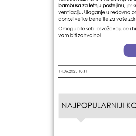
bambusa za letnju posteljinu
, jer
ventilaciju. Ulaganje u redovno p
donosi velike benefite za vaše zdrav
Omogućite sebi osvežavajuće i hi
vam biti zahvalno!
14.06.2025 10:11
NAJPOPULARNIJI K