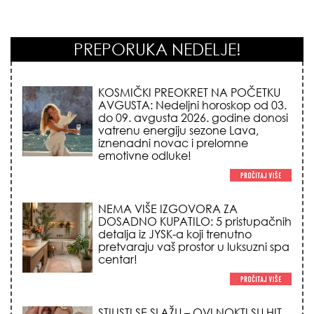
PREPORUKA NEDELJE!
KOSMIČKI PREOKRET NA POČETKU
AVGUSTA: Nedeljni horoskop od 03.
do 09. avgusta 2026. godine donosi
vatrenu energiju sezone Lava,
iznenadni novac i prelomne
emotivne odluke!
NEMA VIŠE IZGOVORA ZA
DOSADNO KUPATILO: 5 pristupačnih
detalja iz JYSK-a koji trenutno
pretvaraju vaš prostor u luksuzni spa
centar!
STILISTI SE SLAŽU – OVI NOKTI SU HIT