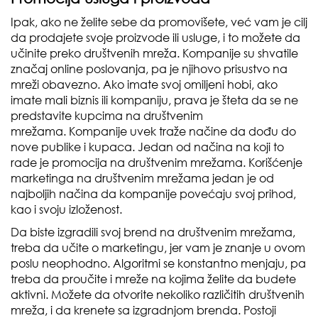
Ipak, ako ne želite sebe da promovišete, već vam je cilj
da prodajete svoje proizvode ili usluge, i to možete da
učinite preko društvenih mreža. Kompanije su shvatile
značaj online poslovanja, pa je njihovo prisustvo na
mreži obavezno. Ako imate svoj omiljeni hobi, ako
imate mali biznis ili kompaniju, prava je šteta da se ne
predstavite kupcima na društvenim
mrežama. Kompanije uvek traže načine da dođu do
nove publike i kupaca. Jedan od načina na koji to
rade je promocija na društvenim mrežama. Korišćenje
marketinga na društvenim mrežama jedan je od
najboljih načina da kompanije povećaju svoj prihod,
kao i svoju izloženost.
Da biste izgradili svoj brend na društvenim mrežama,
treba da učite o marketingu, jer vam je znanje u ovom
poslu neophodno. Algoritmi se konstantno menjaju, pa
treba da proučite i mreže na kojima želite da budete
aktivni. Možete da otvorite nekoliko različitih društvenih
mreža, i da krenete sa izgradnjom brenda. Postoji