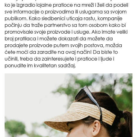
ko je izgradio lojalne pratioce na mreži i želi da podeli
sve informacije o proizvodima ili uslugama sa svojom
publikom. Kako sledbenici uticaja rastu, kompanije
počinju da traže partnerstvo sa tom osobom kako bi
promovisale svoje proizvode i usluge. Ako imate veliki
broj pratilaca i možete dokazati da možete da
prodajete proizvode putem svojih postova, možda
ćete moći da zaradite na ovaj način! Da biste to
učinili, treba da zainteresujete i pratioce i ljude i
ponudite im kvalitetan sadržaj.