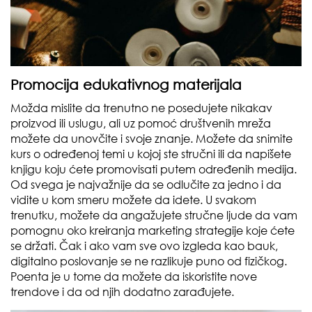
Promocija edukativnog materijala
Možda mislite da trenutno ne posedujete nikakav
proizvod ili uslugu, ali uz pomoć društvenih mreža
možete da unovčite i svoje znanje. Možete da snimite
kurs o određenoj temi u kojoj ste stručni ili da napišete
knjigu koju ćete promovisati putem određenih medija.
Od svega je najvažnije da se odlučite za jedno i da
vidite u kom smeru možete da idete. U svakom
trenutku, možete da angažujete stručne ljude da vam
pomognu oko kreiranja marketing strategije koje ćete
se držati. Čak i ako vam sve ovo izgleda kao bauk,
digitalno poslovanje se ne razlikuje puno od fizičkog.
Poenta je u tome da možete da iskoristite nove
trendove i da od njih dodatno zarađujete.