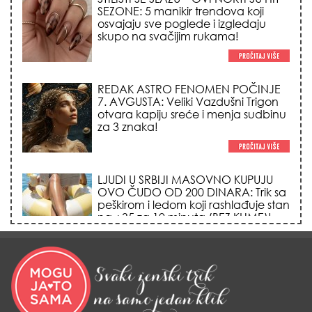
SEZONE: 5 manikir trendova koji
osvajaju sve poglede i izgledaju
skupo na svačijim rukama!
REDAK ASTRO FENOMEN POČINJE
7. AVGUSTA: Veliki Vazdušni Trigon
otvara kapiju sreće i menja sudbinu
za 3 znaka!
LJUDI U SRBIJI MASOVNO KUPUJU
OVO ČUDO OD 200 DINARA: Trik sa
peškirom i ledom koji rashlađuje stan
na +35 za 10 minuta (BEZ KLIME)!
DATUMI KOJI MENJAJU SUDBINU:
Ošišajte se OVIH dana u mesecu
ako želite da vam kosa raste kao iz
vode i privučete novu ljubav!