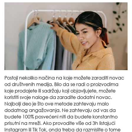
Postoji nekoliko načina na koje možete zaraditi novac
od društvenih medija. Bilo da se radi o proizvodima
koje prodajete ili sadržaju koji objavljujete, možete
koristiti svoje naloge da zaradite dodatni novac.
Najbolji deo je što ove metode zahtevaju malo
dodatnog angažovanja. Ne zahtevaju od vas da
budete 100% posvećeni niti da budete konstantno
prisutni na mreži. Ako provodite više od 3h listajući
Instagram ili Tik Tok, onda treba da razmislite o tome