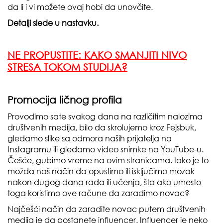
da li i vi možete ovaj hobi da unovčite.
Detalji slede u nastavku.
NE PROPUSTITE:
KAKO SMANJITI NIVO
STRESA TOKOM STUDIJA?
Promocija ličnog profila
Provodimo sate svakog dana na različitim nalozima
društvenih medija, bilo da skrolujemo kroz Fejsbuk,
gledamo slike sa odmora naših prijatelja na
Instagramu ili gledamo video snimke na YouTube-u.
Češće, gubimo vreme na ovim stranicama. Iako je to
možda naš način da opustimo ili isključimo mozak
nakon dugog dana rada ili učenja, šta ako umesto
toga koristimo ove račune da zaradimo novac?
Najčešći način da zaradite novac putem društvenih
medija je da postanete influencer. Influencer je neko