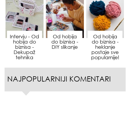
Intervju - Od
Od hobija
Od hobija
hobija do
do biznisa -
do biznisa -
biznisa -
DIY slikanje
heklanje
Dekupaž
postaje sve
tehnika
popularnije!
NAJPOPULARNIJI KOMENTARI