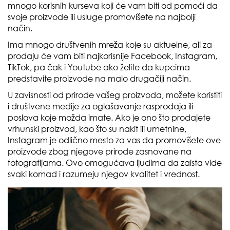
mnogo korisnih kurseva koji će vam biti od pomoći da
svoje proizvode ili usluge promovišete na najbolji
način.
Ima mnogo društvenih mreža koje su aktuelne, ali za
prodaju će vam biti najkorisnije Facebook, Instagram,
TikTok, pa čak i Youtube ako želite da kupcima
predstavite proizvode na malo drugačiji način.
U zavisnosti od prirode vašeg proizvoda, možete koristiti
i društvene medije za oglašavanje rasprodaja ili
poslova koje možda imate. Ako je ono što prodajete
vrhunski proizvod, kao što su nakit ili umetnine,
Instagram je odlično mesto za vas da promovišete ove
proizvode zbog njegove prirode zasnovane na
fotografijama. Ovo omogućava ljudima da zaista vide
svaki komad i razumeju njegov kvalitet i vrednost.