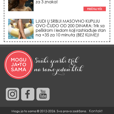
TRIK SA CRVENIM NOVČANIKOM I
LOVOROVIM LISTOM: Stari ritual
privlačenja novca koji treba uraditi
baš tokom sezone Lava!
HEMIJA VAM UOPŠTE NE TREBA:
Ovako su naše bake čistile kuću za
0 dinara, a sve je blistalo i mirisalo
danima!
Trik od 0 dinara sa ledom i
kamilicom koji pegla bore, briše
nadutost i vraća sjaj licu za 3
minuta!
Kontakt
Mogu ja to sama © 2012-2026. Sva prava zadržana.