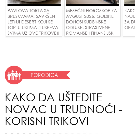
PAVLOVA TORTA SA
MESEČNI HOROSKOP ZA
KAKO 
BRESKVAMA: SAVRŠEN
AVGUST 2026. GODINE
NAJUD
LETNJI DESERT KOJI SE
DONOSI SUDBINSKE
ZA DUG
TOPI U USTIMA (I USPEVA
ODLUKE, STRASTVENE
OBALE
SVIMA UZ OVE TRIKOVE)!
ROMANSE I FINANSIJSKI
USPEH ZA SVE ZNAKOVE!
PORODICA
KAKO DA UŠTEDITE
NOVAC U TRUDNOĆI -
KORISNI TRIKOVI