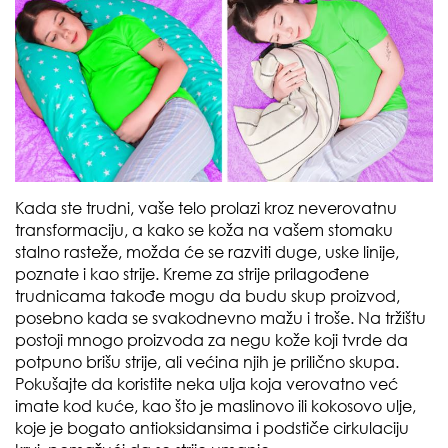
Kada ste trudni, vaše telo prolazi kroz neverovatnu
transformaciju, a kako se koža na vašem stomaku
stalno rasteže, možda će se razviti duge, uske linije,
poznate i kao strije. Kreme za strije prilagođene
trudnicama takođe mogu da budu skup proizvod,
posebno kada se svakodnevno mažu i troše. Na tržištu
postoji mnogo proizvoda za negu kože koji tvrde da
potpuno brišu strije, ali većina njih je prilično skupa.
Pokušajte da koristite neka ulja koja verovatno već
imate kod kuće, kao što je maslinovo ili kokosovo ulje,
koje je bogato antioksidansima i podstiče cirkulaciju