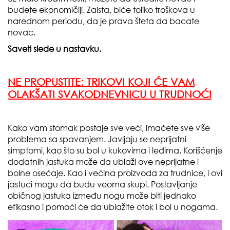
budete ekonomičiji. Zaista, biće toliko troškova u
narednom periodu, da je prava šteta da bacate
novac.
Saveti slede u nastavku.
NE PROPUSTITE:
TRIKOVI KOJI ĆE VAM
OLAKŠATI SVAKODNEVNICU U TRUDNOĆI
Kako vam stomak postaje sve veći, imaćete sve više
problema sa spavanjem. Javljaju se neprijatni
simptomi, kao što su bol u kukovima i leđima. Korišćenje
dodatnih jastuka može da ublaži ove neprijatne i
bolne osećaje. Kao i većina proizvoda za trudnice, i ovi
jastuci mogu da budu veoma skupi. Postavljanje
običnog jastuka između nogu može biti jednako
efikasno i pomoći će da ublažite otok i bol u nogama.