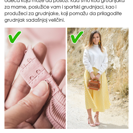
odeća koja može da posluži. Kad smo kod grudnjaka
za mame, poslužiće vam i sportski grudnjaci, kao i
produžeci za grudnjake, koji pomažu da prilagodite
grudnjak sadašnjoj veličini.