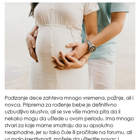
Podizanje dece zahteva mnogo vremena, pažnje, ali i
novca. Priprema za rođenje bebe je definitivno
uzbudljivo iskustvo, ali se sve više mama pita da li
nekako mogu da uštede u ovom periodu. Ima mnogo
stvari za koje mame smatraju da su apsolutno
neophodne, jer su tako čule ili pročitale na forumu, ali
uz malo kreativnosti, možete da uštedite novac i