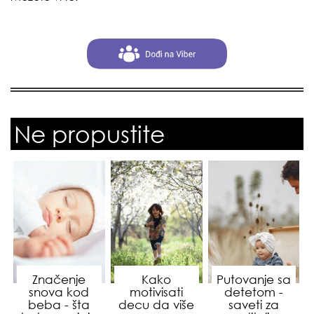
Ne propustite
Značenje
Kako
Putovanje sa
snova kod
motivisati
detetom -
beba - šta
decu da više
saveti za