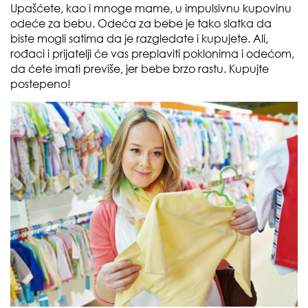
Upašćete, kao i mnoge mame, u impulsivnu kupovinu
odeće za bebu. Odeća za bebe je tako slatka da
biste mogli satima da je razgledate i kupujete. Ali,
rođaci i prijatelji će vas preplaviti poklonima i odećom,
da ćete imati previše, jer bebe brzo rastu. Kupujte
postepeno!