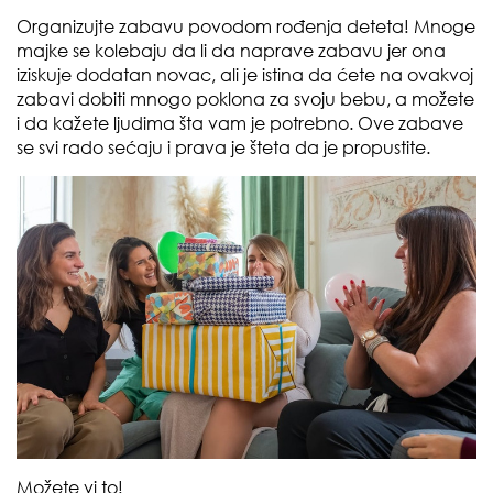
Organizujte zabavu povodom rođenja deteta! Mnoge
majke se kolebaju da li da naprave zabavu jer ona
iziskuje dodatan novac, ali je istina da ćete na ovakvoj
zabavi dobiti mnogo poklona za svoju bebu, a možete
i da kažete ljudima šta vam je potrebno. Ove zabave
se svi rado sećaju i prava je šteta da je propustite.
Možete vi to!