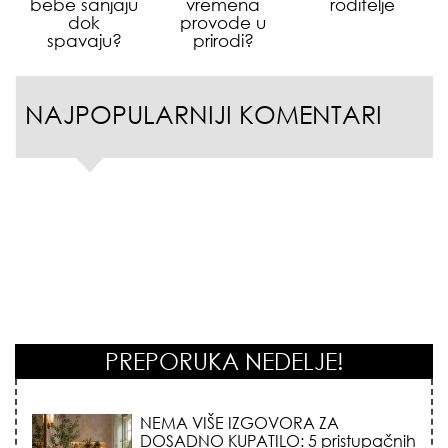
bebe sanjaju
vremena
roditelje
dok
provode u
spavaju?
prirodi?
NAJPOPULARNIJI KOMENTARI
PREPORUKA NEDELJE!
STILISTI SE SLAŽU – OVI NOKTI SU HIT
SEZONE: 5 manikir trendova koji