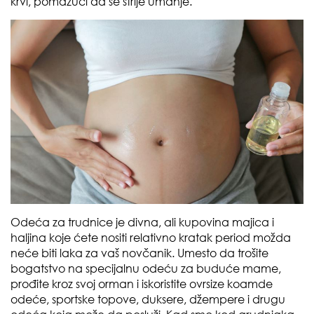
krvi, pomažući da se strije umanje.
Odeća za trudnice je divna, ali kupovina majica i
haljina koje ćete nositi relativno kratak period možda
neće biti laka za vaš novčanik. Umesto da trošite
bogatstvo na specijalnu odeću za buduće mame,
prođite kroz svoj orman i iskoristite ovrsize koamde
odeće, sportske topove, duksere, džempere i drugu