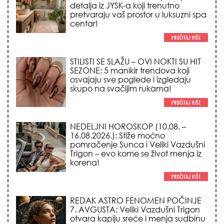
osvajaju sve poglede i izgledaju
skupo na svačijim rukama!
NEDELJNI HOROSKOP (10.08. –
16.08.2026.): Stiže moćno
pomračenje Sunca i Veliki Vazdušni
Trigon – evo kome se život menja iz
korena!
REDAK ASTRO FENOMEN POČINJE
7. AVGUSTA: Veliki Vazdušni Trigon
otvara kapiju sreće i menja sudbinu
za 3 znaka!
LJUDI U SRBIJI MASOVNO KUPUJU
OVO ČUDO OD 200 DINARA: Trik sa
peškirom i ledom koji rashlađuje stan
na +35 za 10 minuta (BEZ KLIME)!