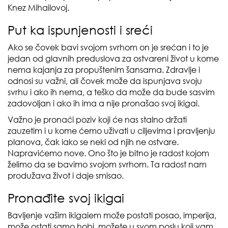
Knez Mihailovoj.
Put ka ispunjenosti i sreći
Ako se čovek bavi svojom svrhom on je srećan i to je
jedan od glavnih preduslova za ostvareni život u kome
nema kajanja za propuštenim šansama. Zdravlje i
odnosi su važni, ali čovek može da ispunjava svoju
svrhu i ako ih nema, a teško da može da bude sasvim
zadovoljan i ako ih ima a nije pronašao svoj ikigai.
Važno je pronaći poziv koji će nas stalno držati
zauzetim i u kome ćemo uživati u ciljevima i pravljenju
planova, čak iako se neki od njih ne ostvare.
Napravićemo nove. Ono što je bitno je radost kojom
želimo da se bavimo svojom svrhom. Ta radost nam
produžava život i daje smisao.
Pronađite svoj ikigai
Bavljenje vašim ikigaiem može postati posao, imperija,
može ostati samo hobi, možete u svom poslu koji vam