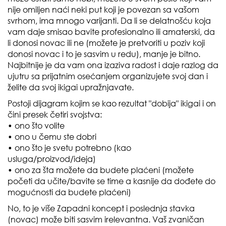
nije omiljen naći neki put koji je povezan sa vašom
svrhom, ima mnogo varijanti. Da li se delatnošću koja
vam daje smisao bavite profesionalno ili amaterski, da
li donosi novac ili ne (možete je pretvoriti u poziv koji
donosi novac i to je sasvim u redu), manje je bitno.
Najbitnije je da vam ona izaziva radost i daje razlog da
ujutru sa prijatnim osećanjem organizujete svoj dan i
želite da svoj ikigai upražnjavate.
Postoji dijagram kojim se kao rezultat "dobija" ikigai i on
čini presek četiri svojstva:
• ono što volite
• ono u čemu ste dobri
• ono što je svetu potrebno (kao
usluga/proizvod/ideja)
• ono za šta možete da budete plaćeni (možete
početi da učite/bavite se time a kasnije da dođete do
mogućnosti da budete plaćeni)
No, to je više Zapadni koncept i poslednja stavka
(novac) može biti sasvim irelevantna. Vaš zvaničan