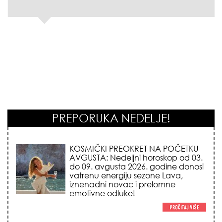
PREPORUKA NEDELJE!
KOJA FRIZURA NAJBOLJE BRIŠE
GODINE? Frizeri otkrivaju tajnu
frizure koja omekšava crte lica i
skida godine u jednom potezu!
NEMA VIŠE IZGOVORA ZA
DOSADNO KUPATILO: 5 pristupačnih