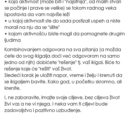
• koja aktivnost (može biti i "najsitnija", od malih stvari
se počinje i prave se velike) se tokom radnog veka
ispostavla da vam najviše leži
• u kojoj aktivnosti ste do sada postizali uspeh a niste
morali na nju da se "silite"
• kojom aktivnošću biste mogli da pomognete drugim
ljudima
Kombinovanjem odgovora na sva pitanja (a možda
ćete do svog ikigaija doći već odgovorom na samo
jedno od njih) dobićete "rešenje" tj. vaš ikigai. Biće to
rešenje koje će "rešiti" vaš život.
Sledeći korak je uložiti napor, vreme i želju i krenuti da
se ikigaijem bavite. Kako god, u početku skromno, ali
krenite.
I, ne zaboravite, imajte svoje ciljeve, bez ciljeva život
živi vas a ne vi njega. I neka vam ti ciljevi bude
zadovoljstvo i pozitivno uzbuđenje.