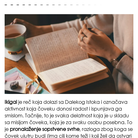
Ikigai
je reč koja dolazi sa Dalekog Istoka i označava
aktivnost koja čoveku donosi radost i ispunjava ga
smislom. Tačnije, to je svaka delatnost koja je u skladu
sa misijom čoveka, koja je za svaku osobu posebna. To
je
pronalaženje sopstvene svrhe
, razloga zbog koga se
čovek ujutru budi (ima cilj kome teži i koji želi da ostvari