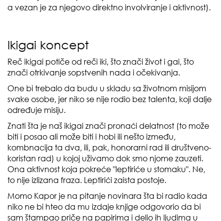
a vezan je za njegovo direktno involviranje i aktivnost).
Ikigai koncept
Reč ikigai potiče od reči iki, što znači život i gai, što
znači otrkivanje sopstvenih nada i očekivanja.
One bi trebalo da budu u skladu sa životnom misijom
svake osobe, jer niko se nije rodio bez talenta, koji dalje
određuje misiju.
Znati šta je naš ikigai znači pronaći delatnost (to može
biti i posao ali može biti i hobi ili nešto između,
kombnacija ta dva, ili, pak, honorarni rad ili društveno-
koristan rad) u kojoj uživamo dok smo njome zauzeti.
Ona aktivnost koja pokreće "leptiriće u stomaku". Ne,
to nije izlizana fraza. Leptirići zaista postoje.
Momo Kapor je na pitanje novinara šta bi radio kada
niko ne bi hteo da mu izdaje knjige odgovorio da bi
sam štampao priče na papirima i delio ih ljudima u