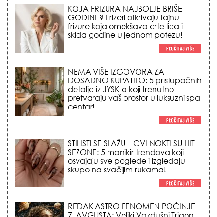
detalja iz JYSK-a koji trenutno
pretvaraju vaš prostor u luksuzni spa
centar!
STILISTI SE SLAŽU – OVI NOKTI SU HIT
SEZONE: 5 manikir trendova koji
osvajaju sve poglede i izgledaju
skupo na svačijim rukama!
REDAK ASTRO FENOMEN POČINJE
7. AVGUSTA: Veliki Vazdušni Trigon
otvara kapiju sreće i menja sudbinu
za 3 znaka!
LJUDI U SRBIJI MASOVNO KUPUJU
OVO ČUDO OD 200 DINARA: Trik sa
peškirom i ledom koji rashlađuje stan
na +35 za 10 minuta (BEZ KLIME)!