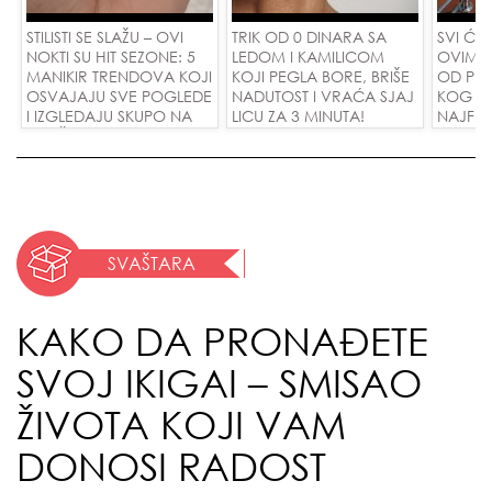
STILISTI SE SLAŽU – OVI
TRIK OD 0 DINARA SA
SVI ĆE 
NOKTI SU HIT SEZONE: 5
LEDOM I KAMILICOM
OVIM M
MANIKIR TRENDOVA KOJI
KOJI PEGLA BORE, BRIŠE
OD PIS
OSVAJAJU SVE POGLEDE
NADUTOST I VRAĆA SJAJ
KOG KO
I IZGLEDAJU SKUPO NA
LICU ZA 3 MINUTA!
NAJFINI
SVAČIJIM RUKAMA!
SU POL
ZAMEN
DINARA
SVAŠTARA
KAKO DA PRONAĐETE
SVOJ IKIGAI – SMISAO
ŽIVOTA KOJI VAM
DONOSI RADOST