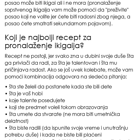
posao može biti ikigai ali i ne mora (pronalaženje
sopstvenog ikigaija vam može pomoći da "preživite"
posao koji ne volite jer ćete biti radosni zbog njega, a
posao ćete smatrati sekundarnom pojavom).
Koji je najbolji recept za
pronalaženje ikigaija?
Recept ne postoji, jer svako zna u dubini svoje duše šta
ga privlači da radi, za šta je talentovan i šta mu
pričinjava radost. Ako se još uvek kolebate, može vam
pomoći kombinacija odgovora na sledeća pitanja:
• šta ste želeli da postanete kada ste bili dete
• šta je vaš hobi
• koje talente posedujete
• koji ste predmet voleli tokom obrazovanja
• šta umete da stvarate (ne mora biti umetnička
delatnost)
• šta biste radili (da ispunite svoje vreme i unutrašnju
potrebu duše) i kada ne biste bili plaćeni