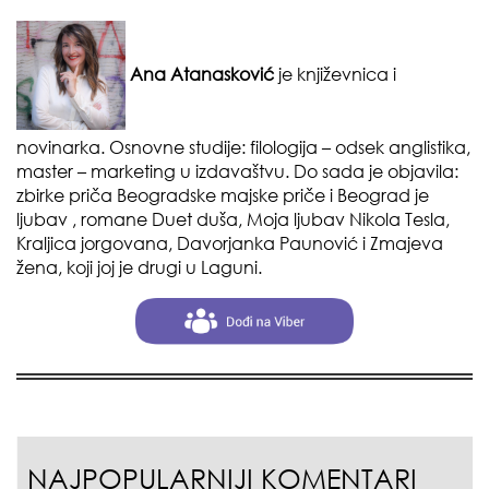
Ana Atanasković
je književnica i
novinarka. Osnovne studije: filologija – odsek anglistika,
master – marketing u izdavaštvu. Do sada je objavila:
zbirke priča Beogradske majske priče i Beograd je
ljubav , romane Duet duša, Moja ljubav Nikola Tesla,
Kraljica jorgovana, Davorjanka Paunović i Zmajeva
žena, koji joj je drugi u Laguni.
NAJPOPULARNIJI KOMENTARI