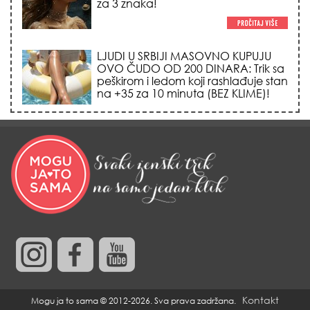
TRIK SA CRVENIM NOVČANIKOM I
LOVOROVIM LISTOM: Stari ritual
privlačenja novca koji treba uraditi
baš tokom sezone Lava!
HEMIJA VAM UOPŠTE NE TREBA:
Ovako su naše bake čistile kuću za
0 dinara, a sve je blistalo i mirisalo
danima!
Trik od 0 dinara sa ledom i
kamilicom koji pegla bore, briše
nadutost i vraća sjaj licu za 3
minuta!
Kontakt
Mogu ja to sama © 2012-2026. Sva prava zadržana.