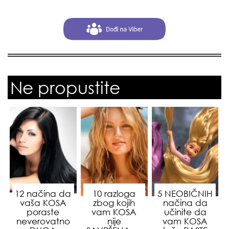
Ne propustite
12 načina da
10 razloga
5 NEOBIČNIH
vaša KOSA
zbog kojih
načina da
poraste
vam KOSA
učinite da
neverovatno
nije
vam KOSA