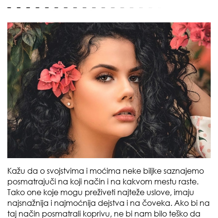
Kažu da o svojstvima i moćima neke biljke saznajemo
posmatrajuči na koji način i na kakvom mestu raste.
Tako one koje mogu preživeti najteže uslove, imaju
najsnažnija i najmoćnija dejstva i na čoveka. Ako bi na
taj način posmatrali koprivu, ne bi nam bilo teško da