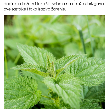
dodiru sa kožom i tako štiti sebe a na u kožu ubrizgava
ove sastojke i tako izaziva žarenje.