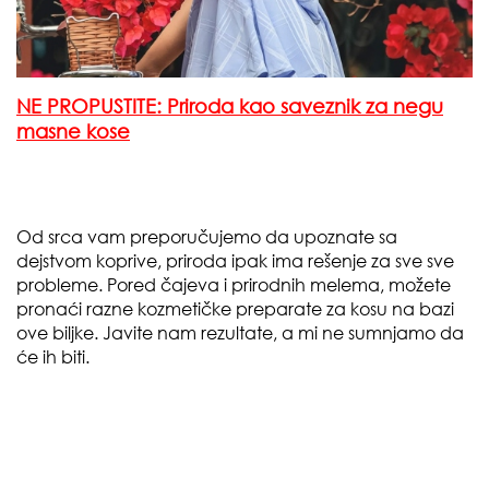
NE PROPUSTITE: Priroda kao saveznik za negu
masne kose
Od srca vam preporučujemo da upoznate sa
dejstvom koprive, priroda ipak ima rešenje za sve sve
probleme. Pored čajeva i prirodnih melema, možete
pronaći razne kozmetičke preparate za kosu na bazi
ove biljke. Javite nam rezultate, a mi ne sumnjamo da
će ih biti.