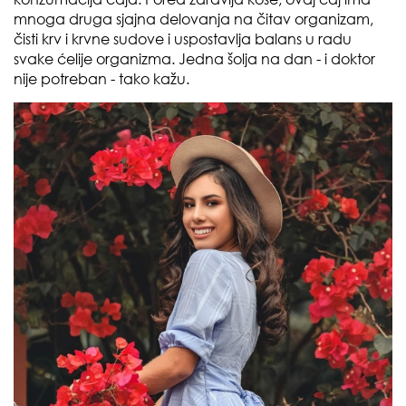
mnoga druga sjajna delovanja na čitav organizam,
čisti krv i krvne sudove i uspostavlja balans u radu
svake ćelije organizma. Jedna šolja na dan - i doktor
nije potreban - tako kažu.