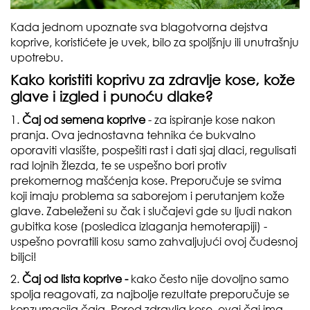
Kada jednom upoznate sva blagotvorna dejstva
koprive, koristićete je uvek, bilo za spoljšnju ili unutrašnju
upotrebu.
Kako koristiti koprivu za zdravlje kose, kože
glave i izgled i punoću dlake?
1.
Čaj od semena koprive
- za ispiranje kose nakon
pranja. Ova jednostavna tehnika će bukvalno
oporaviti vlasište, pospešiti rast i dati sjaj dlaci, regulisati
rad lojnih žlezda, te se uspešno bori protiv
prekomernog mašćenja kose. Preporučuje se svima
koji imaju problema sa saborejom i perutanjem kože
glave. Zabeleženi su čak i slučajevi gde su ljudi nakon
gubitka kose (posledica izlaganja hemoterapiji) -
uspešno povratili kosu samo zahvaljujući ovoj čudesnoj
biljci!
2.
Čaj od lista koprive -
kako često nije dovoljno samo
spolja reagovati, za najbolje rezultate preporučuje se
konzumacija čaja. Pored zdravlja kose, ovaj čaj ima