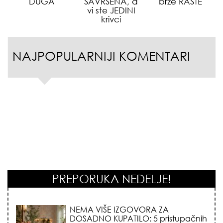
DUGA
SAVRŠENA, a
brže RASTE
vi ste JEDINI
krivci
NAJPOPULARNIJI KOMENTARI
PREPORUKA NEDELJE!
STILISTI SE SLAŽU – OVI NOKTI SU HIT
SEZONE: 5 manikir trendova koji