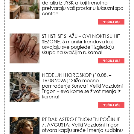
osvajaju sve poglede i izgledaju
skupo na svačijim rukama!
NEDELJNI HOROSKOP (10.08. –
16.08.2026.): Stiže moćno
pomračenje Sunca i Veliki Vazdušni
Trigon – evo kome se život menja iz
korena!
REDAK ASTRO FENOMEN POČINJE
7. AVGUSTA: Veliki Vazdušni Trigon
otvara kapiju sreće i menja sudbinu
za 3 znaka!
LJUDI U SRBIJI MASOVNO KUPUJU
OVO ČUDO OD 200 DINARA: Trik sa
peškirom i ledom koji rashlađuje stan
na +35 za 10 minuta (BEZ KLIME)!