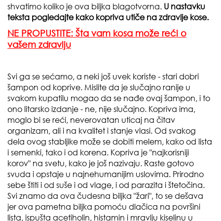
shvatimo koliko je ova biljka blagotvorna.
U nastavku
teksta pogledajte kako kopriva utiče na zdravlje kose.
NE PROPUSTITE: Šta vam kosa može reći o
vašem zdravlju
Svi ga se sećamo, a neki još uvek koriste - stari dobri
šampon od koprive. Mislite da je slučajno ranije u
svakom kupatilu mogao da se nađe ovaj šampon, i to
ono litarsko izdanje - ne, nije slučajno. Kopriva ima,
moglo bi se reći, neverovatan uticaj na čitav
organizam, ali i na kvalitet i stanje vlasi. Od svakog
dela ovog stabljike može se dobiti melem, kako od lista
i semenki, tako i od korena. Kopriva je "najkorisniji
korov" na svetu, kako je još nazivaju. Raste gotovo
svuda i opstaje u najnehumanijim uslovima. Prirodno
sebe štiti i od suše i od vlage, i od parazita i štetočina.
Svi znamo da ova čudesna biljka "žari", to se dešava
jer ova pametna biljka pomoću dlačica na površini
lista, ispušta acetiholin, histamin i mravlju kiselinu u