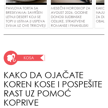
PAVLOVA TORTA SA
MESEČNI HOROSKOP ZA
KAKO 
BRESKVAMA: SAVRŠEN
AVGUST 2026. GODINE
NAJUD
LETNJI DESERT KOJI SE
DONOSI SUDBINSKE
ZA DUG
TOPI U USTIMA (I USPEVA
ODLUKE, STRASTVENE
OBALE
SVIMA UZ OVE TRIKOVE)!
ROMANSE I FINANSIJSKI
USPEH ZA SVE ZNAKOVE!
KOSA
KAKO DA OJAČATE
KOREN KOSE I POSPEŠITE
RAST UZ POMOĆ
KOPRIVE