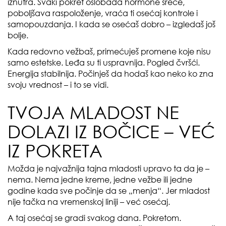
iznutra. Svaki pokret oslobađa hormone sreće,
poboljšava raspoloženje, vraća ti osećaj kontrole i
samopouzdanja. I kada se osećaš dobro – izgledaš još
bolje.
Kada redovno vežbaš, primećuješ promene koje nisu
samo estetske. Leđa su ti uspravnija. Pogled čvršći.
Energija stabilnija. Počinješ da hodaš kao neko ko zna
svoju vrednost – i to se vidi.
TVOJA MLADOST NE
DOLAZI IZ BOČICE – VEĆ
IZ POKRETA
Možda je najvažnija tajna mladosti upravo ta da je –
nema. Nema jedne kreme, jedne vežbe ili jedne
godine kada sve počinje da se „menja“. Jer mladost
nije tačka na vremenskoj liniji – već osećaj.
A taj osećaj se gradi svakog dana. Pokretom.