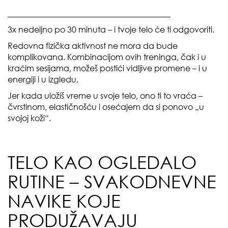
________________________________________
3x nedeljno po 30 minuta – i tvoje telo će ti odgovoriti.
Redovna fizička aktivnost ne mora da bude
komplikovana. Kombinacijom ovih treninga, čak i u
kraćim sesijama, možeš postići vidljive promene – i u
energiji i u izgledu.
Jer kada uložiš vreme u svoje telo, ono ti to vraća –
čvrstinom, elastičnošću i osećajem da si ponovo „u
svojoj koži“.
TELO KAO OGLEDALO
RUTINE – SVAKODNEVNE
NAVIKE KOJE
PRODUŽAVAJU