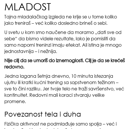
MLADOST
Tajna mladalačkog izgleda ne krije se u tome koliko
jako treniraš – već koliko dosledno brineš o sebi.
U svetu u kom smo naučene da moramo „dati sve od
sebe“ da bismo videle rezultate, lako je pomisliti da
samo naporni treninzi imaju efekat. Ali istina je mnogo
jednostavnija – i nežnija.
Nije cilj da se umoriš do iznemoglosti. Cilj je da se krećeš
redovno.
Jedna lagana šetnja dnevno, 10 minuta istezanja
ujutru ili kratki kućni trening sa sopstvenom težinom –
sve to čini razliku. Jer tvoje telo ne traži savršenstvo, već
kontinuitet. Redovni mali koraci stvaraju velike
promene.
Povezanost tela i duha
Fizička aktivnost ne podmlađuje samo spolja – već i