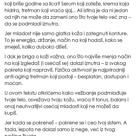
koji briše godine sa lica? Serum koji zateže, krema koja
hidrira, tretman koji vraća sjaj... Ali istina je da ni jedan
od njih ne može da zameni ono što tvoje telo već zna –
da se podmladi iznutra.
Jer mladost nije samo glatka koža i zategnuti konture.
To je energija, držanje, način na koji hodaš, kako se
smeješ, koliko duboko dišeš.
I dok je briga o koži važna, ono što najviše menja način
na koji izgledaš (i osećaš se) dolazi iznutra – iz svakog
pokreta koji napraviš. Fizička aktivnost je najprirodniji
anti-aging tretman koji postoji – besplatan, dostupan i
moćan.
U ovom tekstu otkrićemo kako vežbanje podmlađuje
tvoje telo, osvežava tvoju kožu, vraća ti tonus, balans i
onaj neuhvatljivi osećaj mladosti koji ne možeš da
kupiš.
Jer kada se pokreneš – pokrene se i ceo tvoj sistem. A
tada, lepota ne dolazi samo iz nege, već iz tvog