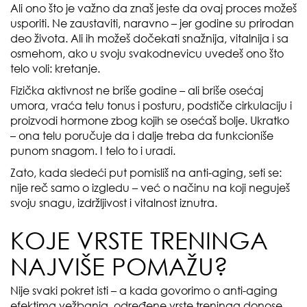
Ali ono što je važno da znaš jeste da ovaj proces možeš
usporiti. Ne zaustaviti, naravno – jer godine su prirodan
deo života. Ali ih možeš dočekati snažnija, vitalnija i sa
osmehom, ako u svoju svakodnevicu uvedeš ono što
telo voli: kretanje.
Fizička aktivnost ne briše godine – ali briše osećaj
umora, vraća telu tonus i posturu, podstiče cirkulaciju i
proizvodi hormone zbog kojih se osećaš bolje. Ukratko
– ona telu poručuje da i dalje treba da funkcioniše
punom snagom. I telo to i uradi.
Zato, kada sledeći put pomisliš na anti-aging, seti se:
nije reč samo o izgledu – već o načinu na koji neguješ
svoju snagu, izdržljivost i vitalnost iznutra.
KOJE VRSTE TRENINGA
NAJVIŠE POMAŽU?
Nije svaki pokret isti – a kada govorimo o anti-aging
efektima vežbanja, određene vrste treninga donose