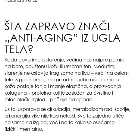
načina života.
ŠTA ZAPRAVO ZNAČI
„ANTI-AGING” IZ UGLA
TELA?
Kada govorimo o starenju, većina nas najpre pomisli
na bore, opuštenu kožu ili umoran ten. Međutim,
starenje ne ostavlja trag samo na licu – već i na celom
telu. S godinama, telo prirodno gubi mišićnu masu,
koža postaje tanja i manje elastična, a proizvodnja
kolagena – proteina koji je zaslužan za čvrstinu i
mladalački izgled – počinje da opada.
Uz to, usporava se cirkulacija, metabolizam radi sporije,
a i energija više nije kao nekad. Sve to zajedno utiče
ne samo na izgled, već i na to kako se osećamo – i
fizički i mentalno.