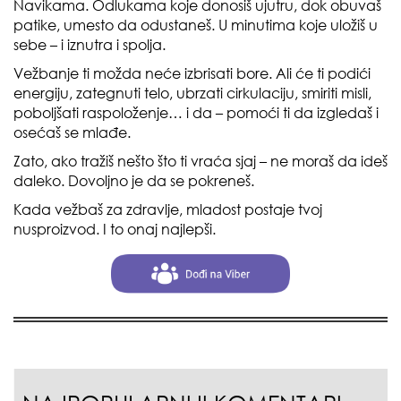
Navikama. Odlukama koje donosiš ujutru, dok obuvaš
patike, umesto da odustaneš. U minutima koje uložiš u
sebe – i iznutra i spolja.
Vežbanje ti možda neće izbrisati bore. Ali će ti podići
energiju, zategnuti telo, ubrzati cirkulaciju, smiriti misli,
poboljšati raspoloženje… i da – pomoći ti da izgledaš i
osećaš se mlađe.
Zato, ako tražiš nešto što ti vraća sjaj – ne moraš da ideš
daleko. Dovoljno je da se pokreneš.
Kada vežbaš za zdravlje, mladost postaje tvoj
nusproizvod. I to onaj najlepši.