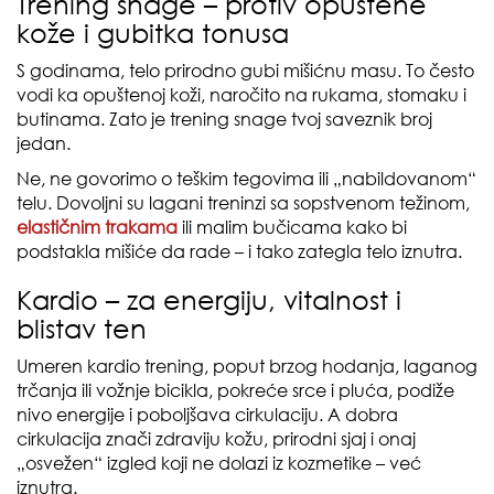
Trening snage – protiv opuštene
kože i gubitka tonusa
S godinama, telo prirodno gubi mišićnu masu. To često
vodi ka opuštenoj koži, naročito na rukama, stomaku i
butinama. Zato je trening snage tvoj saveznik broj
jedan.
Ne, ne govorimo o teškim tegovima ili „nabildovanom“
telu. Dovoljni su lagani treninzi sa sopstvenom težinom,
elastičnim trakama
ili malim bučicama kako bi
podstakla mišiće da rade – i tako zategla telo iznutra.
Kardio – za energiju, vitalnost i
blistav ten
Umeren kardio trening, poput brzog hodanja, laganog
trčanja ili vožnje bicikla, pokreće srce i pluća, podiže
nivo energije i poboljšava cirkulaciju. A dobra
cirkulacija znači zdraviju kožu, prirodni sjaj i onaj
„osvežen“ izgled koji ne dolazi iz kozmetike – već
iznutra.