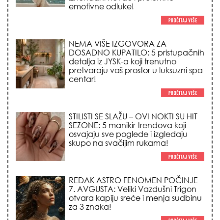
NEMA VIŠE IZGOVORA ZA
DOSADNO KUPATILO: 5 pristupačnih
detalja iz JYSK-a koji trenutno
pretvaraju vaš prostor u luksuzni spa
centar!
STILISTI SE SLAŽU – OVI NOKTI SU HIT
SEZONE: 5 manikir trendova koji
osvajaju sve poglede i izgledaju
skupo na svačijim rukama!
REDAK ASTRO FENOMEN POČINJE
7. AVGUSTA: Veliki Vazdušni Trigon
otvara kapiju sreće i menja sudbinu
za 3 znaka!
LJUDI U SRBIJI MASOVNO KUPUJU