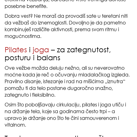
posebne benefite.
Dobra vest? Ne moraš da provodiš sate u teretani niti
da vežbaš do iznemoglosti. Dovoljno je da pametno
kombinuješ različite aktivnosti, prema svom ritmu i
mogućnostima.
Pilates
i
joga
– za zategnutost,
posturu i balans
Ove vežbe možda deluju nežno, ali su neverovatno
moćne kada je reč o očuvanju mladalačkog izgleda.
Pravilno disanje, istezanje i rad na mišićima „iznutra“
pomažu ti da telo postane dugoročno snažno,
zategnuto i fleksibilno.
Osim što poboljšavaju cirkulaciju, pilates i joga utiču i
na držanje tela, koje sa godinama često trpi – a
upravo je držanje ono što te čini samouverenom i
vitalnom.