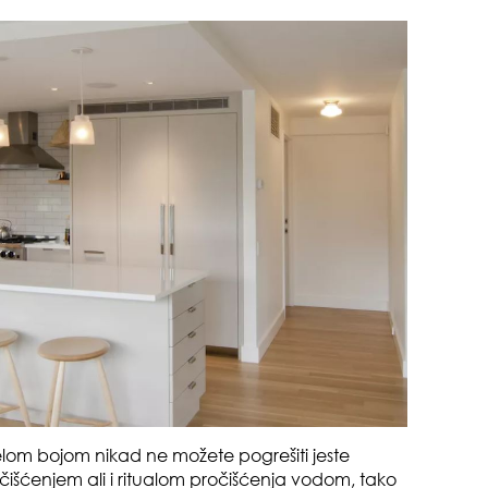
pri
opa
elom bojom nikad ne možete pogrešiti jeste
 čišćenjem ali i ritualom pročišćenja vodom, tako