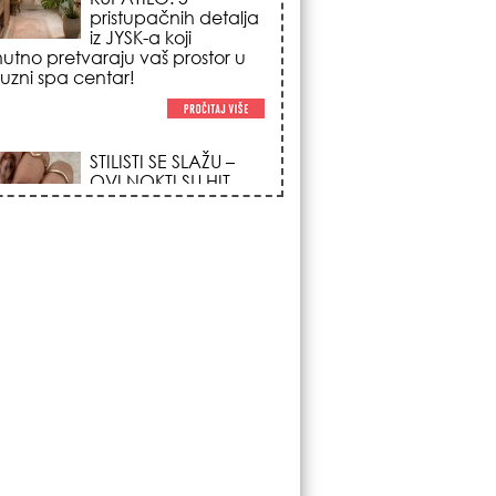
trendova koji
osvajaju sve
poglede i izgledaju
po na svačijim rukama!
REDAK ASTRO
FENOMEN POČINJE
7. AVGUSTA: Veliki
Vazdušni Trigon
otvara kapiju sreće i
menja sudbinu za 3
ka!
LJUDI U SRBIJI
MASOVNO KUPUJU
OVO ČUDO OD 200
DINARA: Trik sa
peškirom i ledom koji
rashlađuje stan na
 za 10 minuta (BEZ KLIME)!