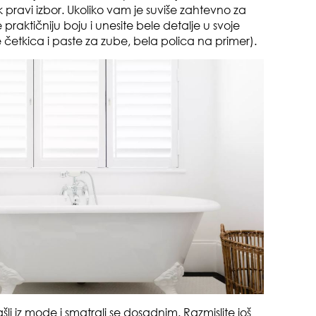
k pravi izbor. Ukoliko vam je suviše zahtevno za
praktičniju boju i unesite bele detalje u svoje
četkica i paste za zube, bela polica na primer).
zbo
mes
od 
ašli iz mode i smatrali se dosadnim. Razmislite još