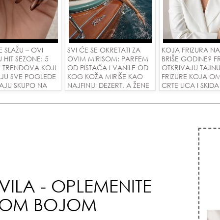
 SE SLAŽU – OVI
SVI ĆE SE OKRETATI ZA
KOJA FRIZURA N
U HIT SEZONE: 5
OVIM MIRISOM: PARFEM
BRIŠE GODINE? FR
R TRENDOVA KOJI
OD PISTAĆA I VANILE OD
OTKRIVAJU TAJN
JU SVE POGLEDE
KOG KOŽA MIRIŠE KAO
FRIZURE KOJA O
DAJU SKUPO NA
NAJFINIJI DEZERT, A ŽENE
CRTE LICA I SKIDA
IM RUKAMA!
SU POLUDELE ZA
GODINE U JEDN
ZAMENOM OD 1.800
POTEZU!
DINARA!
VILA - OPLEMENITE
LOM BOJOM