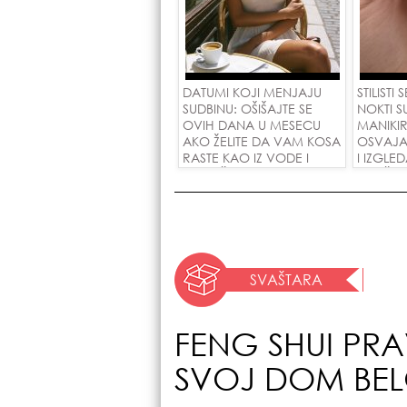
DATUMI KOJI MENJAJU
STILISTI
SUDBINU: OŠIŠAJTE SE
NOKTI S
OVIH DANA U MESECU
MANIKI
AKO ŽELITE DA VAM KOSA
OSVAJA
RASTE KAO IZ VODE I
I IZGLE
PRIVUČETE NOVU LJUBAV!
SVAČIJ
SVAŠTARA
FENG SHUI PRA
SVOJ DOM BE