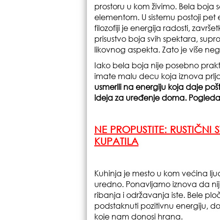
prostoru u kom živimo. Bela boja 
elementom. U sistemu postoji pet
filozofiji je energija radosti, završe
prisustvo boja svih spektara, sup
likovnog aspekta. Zato je više n
Iako bela boja nije posebno pra
imate malu decu koja iznova prljaj
usmerili na energiju koja daje pošt
ideja za uređenje doma. Pogledaj
NE PROPUSTITE:
RUSTIČNI 
KUPATILA
Kuhinja je mesto u kom većina ljudi
uredno. Ponavljamo iznova da nije
ribanja i održavanja iste. Bele p
podstaknuti pozitivnu energiju, dok
koje nam donosi hrana.