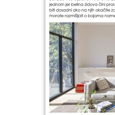
jednom jer belina zidova čini prost
biti dosadni ako na njih okačite zani
morate razmišljati o bojama nameš