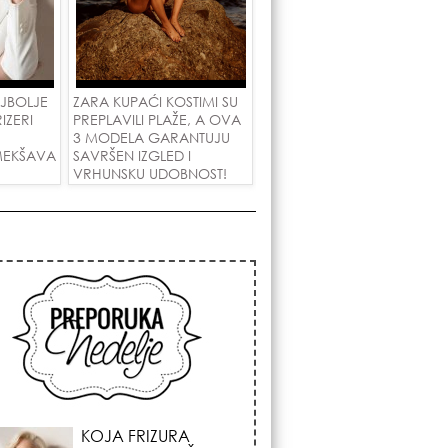
AJBOLJE
ZARA KUPAĆI KOSTIMI SU
IZERI
PREPLAVILI PLAŽE, A OVA
U
3 MODELA GARANTUJU
MEKŠAVA
SAVRŠEN IZGLED I
VRHUNSKU UDOBNOST!
OM
KOSMIČKI PREOKRET