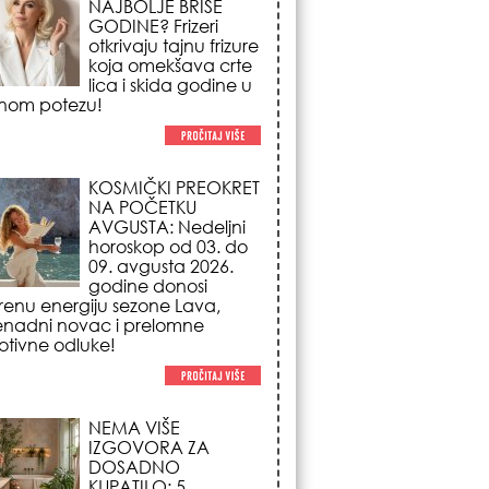
NA POČETKU
AVGUSTA: Nedeljni
horoskop od 03. do
09. avgusta 2026.
godine donosi
renu energiju sezone Lava,
enadni novac i prelomne
tivne odluke!
NEMA VIŠE
IZGOVORA ZA
DOSADNO
KUPATILO: 5
pristupačnih detalja
iz JYSK-a koji
nutno pretvaraju vaš prostor u
suzni spa centar!
STILISTI SE SLAŽU –
OVI NOKTI SU HIT
SEZONE: 5 manikir