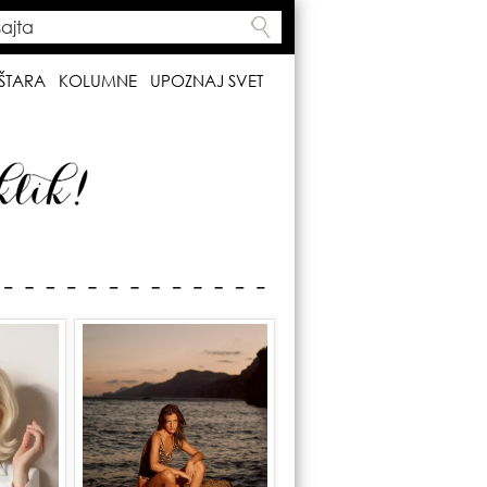
ta
h form
ŠTARA
KOLUMNE
UPOZNAJ SVET