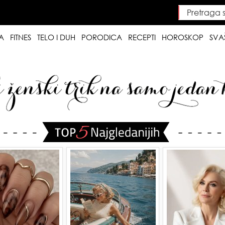
Pretraga saj
Searc
A
FITNES
TELO I DUH
PORODICA
RECEPTI
HOROSKOP
SVA