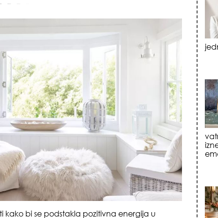
vat
izn
emo
tre
luk
ti kako bi se podstakla pozitivna energija u