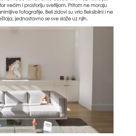
or većim i prostoriju svetlijom. Pritom ne moraju
o m
mljive fotografije. Beli zidovi su vrlo fleksibilni i ne
dru
taja, jednostavno se sve slaže uz njih.
čuv
suš
gen