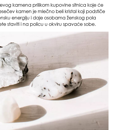
oki
sečevog kamena prilikom kupovine sitnica koje će
esečev kamen je mlečno beli kristal koji podstiče
 žensku energiju i daje osobama ženskog pola
 staviti i na policu u okviru spavaće sobe.
muž
sam