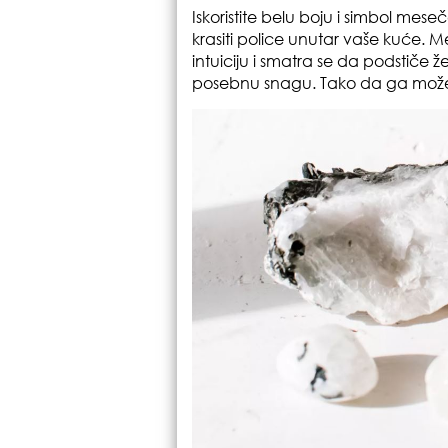
Iskoristite belu boju i simbol me
krasiti police unutar vaše kuće. M
intuiciju i smatra se da podstiče
posebnu snagu. Tako da ga možete