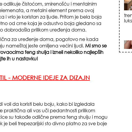
se odlikuje čistoćom, smirenošću i mentalnim
 elemenata, a metalni element prema ovoj
tka i vrlo je koristan za ljude. Pritom je bela boja
sku
rotno od crne koja je odsustvo boja gledano sa
ego dobrodošla prilikom uređenja doma.
ktična za uređenje doma, pogotovo ne kada
u nameštaj jeste omiljena većini ljudi.
Mi smo se
ovaocima feng shuija i izneli nekoliko najlepših
te ih u nastavku!
zna
STIL - MODERNE IDEJE ZA DIZAJN
 voli da koristi belu boju, kako bi izgledala
 praktična ali vas uči pedantnosti prilikom
ločice su takođe odlične prema feng shuiju i mogu
 je beli trepezarijski sto divno platno za sve boje
+35