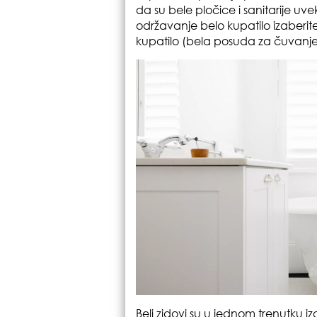
da su bele pločice i sanitarije uve
održavanje belo kupatilo izaberite 
kupatilo (bela posuda za čuvanje 
Beli zidovi su u jednom trenutku iz