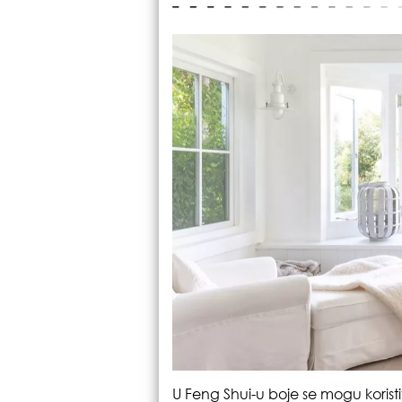
U Feng Shui-u boje se mogu koristi