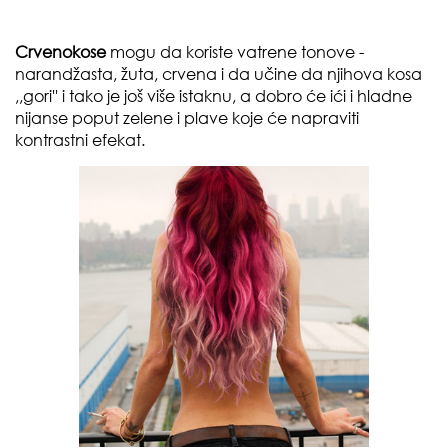
Crvenokose
mogu da koriste vatrene tonove -
narandžasta, žuta, crvena
i da učine da njihova kosa
,,gori'' i tako je još više istaknu, a dobro će ići i hladne
nijanse poput
zelene
i
plave
koje će napraviti
kontrastni efekat.