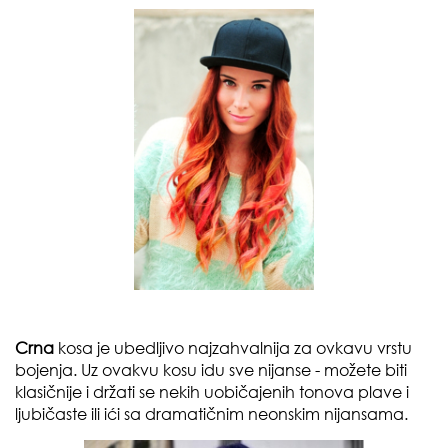
Crna
kosa je ubedljivo najzahvalnija za ovkavu vrstu
bojenja. Uz ovakvu kosu idu sve nijanse - možete biti
klasičnije i držati se nekih uobičajenih tonova
plave
i
ljubičaste
ili ići sa dramatičnim
neonskim
nijansama.