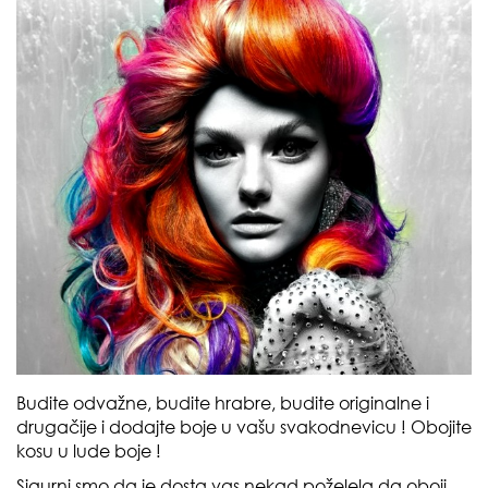
Budite odvažne, budite hrabre, budite originalne i
drugačije i dodajte boje u vašu svakodnevicu ! Obojite
kosu u lude boje !
Sigurni smo da je dosta vas nekad poželela da oboji