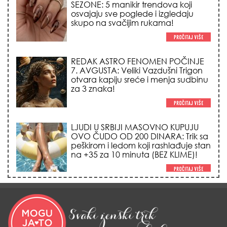
REDAK ASTRO FENOMEN POČINJE
7. AVGUSTA: Veliki Vazdušni Trigon
otvara kapiju sreće i menja sudbinu
za 3 znaka!
LJUDI U SRBIJI MASOVNO KUPUJU
OVO ČUDO OD 200 DINARA: Trik sa
peškirom i ledom koji rashlađuje stan
na +35 za 10 minuta (BEZ KLIME)!
DATUMI KOJI MENJAJU SUDBINU:
Ošišajte se OVIH dana u mesecu
ako želite da vam kosa raste kao iz
vode i privučete novu ljubav!
TRIK SA CRVENIM NOVČANIKOM I
LOVOROVIM LISTOM: Stari ritual