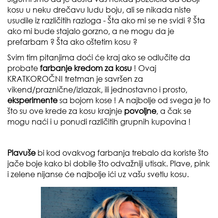
kosu u neku drečavu ludu boju, ali se nikada niste
usudile iz različitih razloga -
Šta ako mi se ne svidi ? Šta
ako mi bude stajalo gorzno, a ne mogu da je
prefarbam ? Šta ako oštetim kosu ?
Svim tim pitanjima doći će kraj ako se odlučite da
probate
farbanje kredom za kosu
! Ovaj
KRATKOROČNI
tretman je savršen za
vikend/praznične/izlazak, ili jednostavno i prosto,
eksperimente
sa bojom kose ! A najbolje od svega je to
što su ove krede za kosu krajnje
povoljne
, a čak se
mogu naći i u ponudi različitih
grupnih kupovina
!
Plavuše
bi kod ovakvog farbanja trebalo da koriste što
jače boje kako bi dobile što odvažniji utisak.
Plave, pink
i zelene
nijanse će najbolje ići uz vašu svetlu kosu.