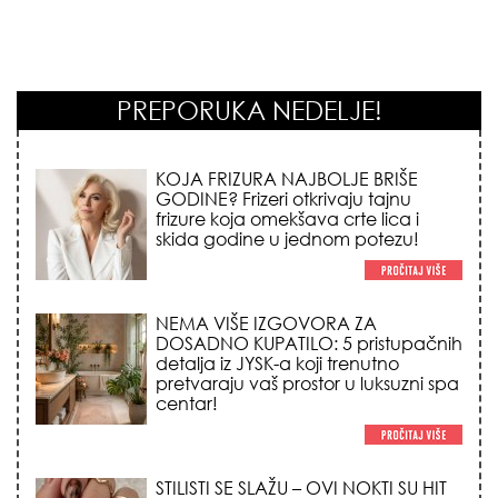
KOJA FRIZURA NAJBOLJE BRIŠE
PREPORUKA NEDELJE!
GODINE? Frizeri otkrivaju tajnu
frizure koja omekšava crte lica i
skida godine u jednom potezu!
NEMA VIŠE IZGOVORA ZA
DOSADNO KUPATILO: 5 pristupačnih
detalja iz JYSK-a koji trenutno
pretvaraju vaš prostor u luksuzni spa
centar!
STILISTI SE SLAŽU – OVI NOKTI SU HIT
SEZONE: 5 manikir trendova koji
osvajaju sve poglede i izgledaju
skupo na svačijim rukama!