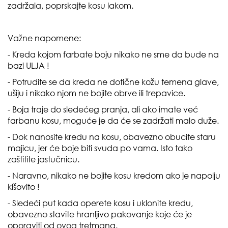
zadržala, poprskajte kosu lakom.
Važne napomene:
- Kreda kojom farbate boju nikako ne sme da bude na
bazi ULJA !
- Potrudite se da kreda ne dotične kožu temena glave,
ušiju i nikako njom ne bojite obrve ili trepavice.
- Boja traje do sledećeg pranja, ali ako imate već
farbanu kosu, moguće je da će se zadržati malo duže.
- Dok nanosite kredu na kosu, obavezno obucite staru
majicu, jer će boje biti svuda po vama. Isto tako
zaštitite jastučnicu.
- Naravno, nikako ne bojite kosu kredom ako je napolju
kišovito !
- Sledeći put kada operete kosu i uklonite kredu,
obavezno stavite hranljivo pakovanje koje će je
oporaviti od ovog tretmana.