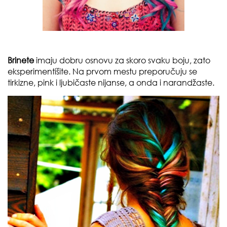
Brinete
imaju dobru osnovu za skoro svaku boju, zato
eksperimentišite. Na prvom mestu preporučuju se
tirkizne
,
pink
i
ljubičaste
nijanse, a onda i
narandžaste
.