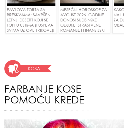
PAVLOVA TORTA SA
MESEČNI HOROSKOP ZA
KAKO 
BRESKVAMA: SAVRŠEN
AVGUST 2026. GODINE
NAJUD
LETNJI DESERT KOJI SE
DONOSI SUDBINSKE
ZA DUG
TOPI U USTIMA (I USPEVA
ODLUKE, STRASTVENE
OBALE
SVIMA UZ OVE TRIKOVE)!
ROMANSE I FINANSIJSKI
USPEH ZA SVE ZNAKOVE!
KOSA
FARBANJE KOSE
POMOĆU KREDE