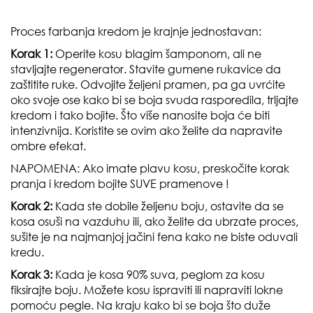
Proces farbanja kredom je krajnje jednostavan:
Korak 1:
Operite kosu blagim šamponom, ali ne
stavljajte regenerator. Stavite gumene rukavice da
zaštitite ruke. Odvojite željeni pramen, pa ga uvrćite
oko svoje ose kako bi se boja svuda rasporedila, trljajte
kredom i tako bojite. Što više nanosite boja će biti
intenzivnija. Koristite se ovim ako želite da napravite
ombre efekat.
NAPOMENA
: Ako imate plavu kosu, preskočite korak
pranja i kredom bojite
SUVE
pramenove !
Korak 2:
Kada ste dobile željenu boju, ostavite da se
kosa osuši na vazduhu ili, ako želite da ubrzate proces,
sušite je na najmanjoj jačini fena kako ne biste oduvali
kredu.
Korak 3:
Kada je kosa 90% suva, peglom za kosu
fiksirajte boju. Možete kosu ispraviti ili
napraviti lokne
pomoću pegle
. Na kraju kako bi se boja što duže