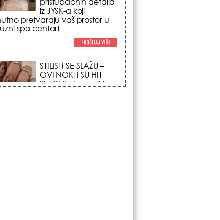
poglede i izgledaju
po na svačijim rukama!
REDAK ASTRO
FENOMEN POČINJE
7. AVGUSTA: Veliki
Vazdušni Trigon
otvara kapiju sreće i
menja sudbinu za 3
ka!
LJUDI U SRBIJI
MASOVNO KUPUJU
OVO ČUDO OD 200
DINARA: Trik sa
peškirom i ledom koji
rashlađuje stan na
 za 10 minuta (BEZ KLIME)!