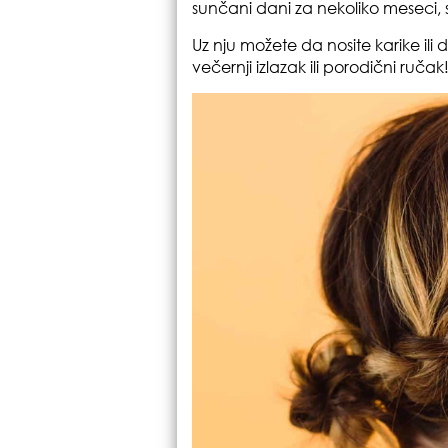
sunčani dani za nekoliko meseci
Uz nju možete da nosite karike ili 
večernji izlazak ili porodični ručak