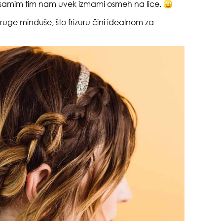
, samim tim nam uvek izmami osmeh na lice.
druge minđuše, što frizuru čini idealnom za
!
pri
tok