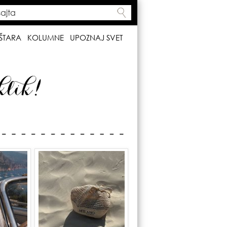
ta
h form
ŠTARA
KOLUMNE
UPOZNAJ SVET