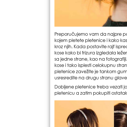
Preporučujemo vam da najpre post
kojem pletete pletenice i kako kasn
kroz njih. Kada postavite rajf isp
kose kako bi frizura izgledala leže
sa jedne strane, kao na fotografiji
kose i tako isplesti celokupnu str
pletenice zavežite je tankom gumic
usresredite na drugu stranu glav
Dobijene pletenice treba vezati 
pletenicu a zatim pokupiti ostatak