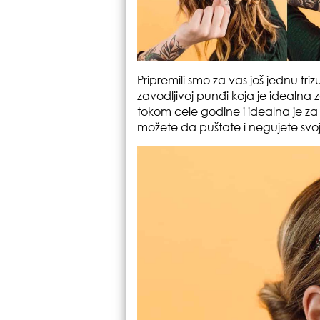
Pripremili smo za vas još jednu fri
zavodljivoj punđi koja je idealna za
tokom cele godine i idealna je za 
možete da puštate i negujete svoje