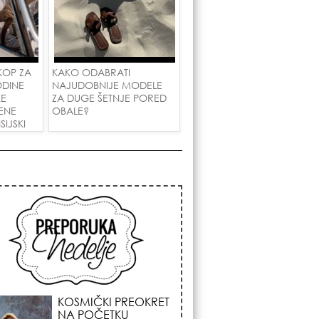
KOP ZA
KAKO ODABRATI
ODINE
NAJUDOBNIJE MODELE
KE
ZA DUGE ŠETNJE PORED
ENE
OBALE?
IJSKI
AKOVE!
KOJA FRIZURA