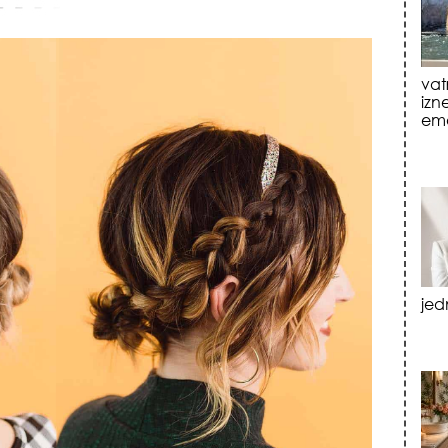
jed
tre
luk