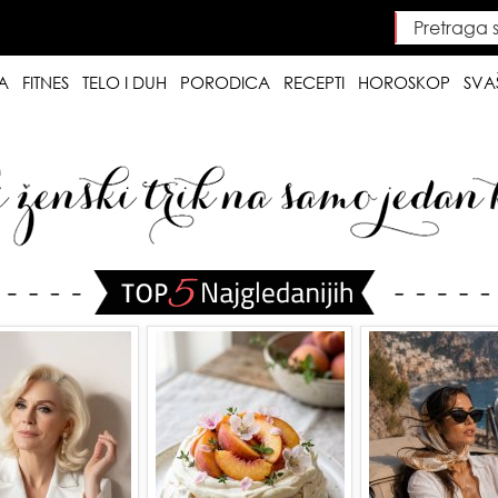
Pretraga saj
Searc
A
FITNES
TELO I DUH
PORODICA
RECEPTI
HOROSKOP
SVA