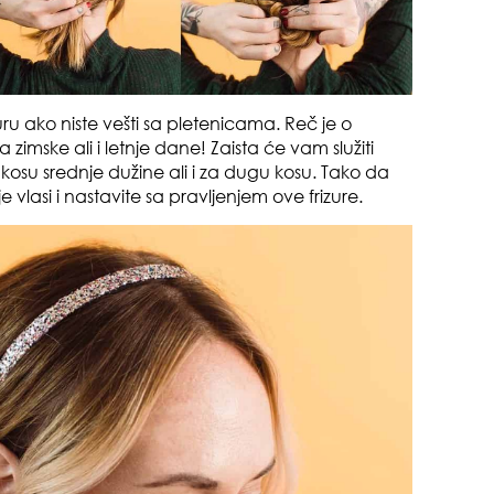
zuru ako niste vešti sa pletenicama. Reč je o
 zimske ali i letnje dane! Zaista će vam služiti
kosu srednje dužine ali i za dugu kosu. Tako da
 vlasi i nastavite sa pravljenjem ove frizure.
sam