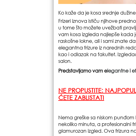
Ko kaže da je kosa srednje dužine t
Frizeri iznova ističu njihove predno
u tome što možete uvežbati pravlj
vam kosa izgleda najlepše kada j
raskošne lokne, ali i sami znate da
elegantna frizure iz narednih redov
kao i odlazak na fakultet. Izgleda
salon.
Predstavljamo vam e
legantne i e
NE PROPUSTITE:
NAJPOPULA
ĆETE ZABLISTATI
Nema greške sa niskom punđom koj
nekoliko minuta, a profesionalni friz
glamurozan izgled. Ova frizura n