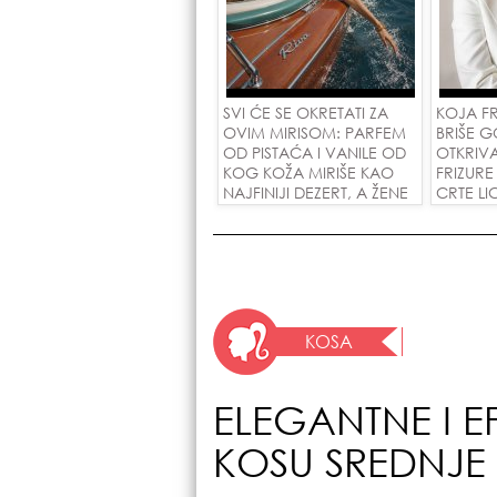
SVI ĆE SE OKRETATI ZA
KOJA F
OVIM MIRISOM: PARFEM
BRIŠE G
OD PISTAĆA I VANILE OD
OTKRIV
KOG KOŽA MIRIŠE KAO
FRIZUR
NAJFINIJI DEZERT, A ŽENE
CRTE LI
SU POLUDELE ZA
GODINE
ZAMENOM OD 1.800
POTEZU!
DINARA!
KOSA
ELEGANTNE I E
KOSU SREDNJE