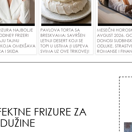
RIZURA NAJBOLJE
PAVLOVA TORTA SA
MESEČNI HOROS
ODINE? FRIZERI
BRESKVAMA: SAVRŠEN
AVGUST 2026. G
AJU TAJNU
LETNJI DESERT KOJI SE
DONOSI SUDBINS
E KOJA OMEKŠAVA
TOPI U USTIMA (I USPEVA
ODLUKE, STRASTV
CA I SKIDA
SVIMA UZ OVE TRIKOVE)!
ROMANSE I FINANS
 U JEDNOM
USPEH ZA SVE ZN
FEKTNE FRIZURE ZA
 DUŽINE