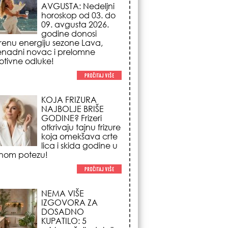
NAJBOLJE BRIŠE
GODINE? Frizeri
otkrivaju tajnu frizure
koja omekšava crte
lica i skida godine u
nom potezu!
NEMA VIŠE
IZGOVORA ZA
DOSADNO
KUPATILO: 5
pristupačnih detalja
iz JYSK-a koji
nutno pretvaraju vaš prostor u
suzni spa centar!
STILISTI SE SLAŽU –
OVI NOKTI SU HIT
SEZONE: 5 manikir
trendova koji
osvajaju sve