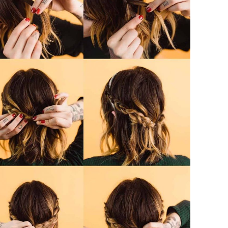
suš
gen
oki
muž