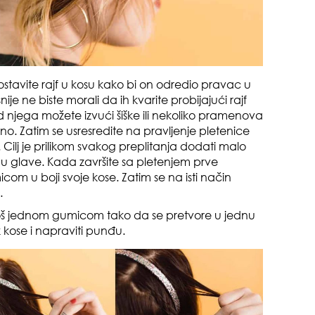
da
avite rajf u kosu kako bi on odredio pravac u
ije ne biste morali da ih kvarite probijajući rajf
red njega možete izvući šiške ili nekoliko pramenova
rno. Zatim se usresredite na pravljenje pletenice
. Cilj je prilikom svakog preplitanja dodati malo
anu glave. Kada završite sa pletenjem prve
zbo
om u boji svoje kose. Zatim se na isti način
mes
e.
još jednom gumicom tako da se pretvore u jednu
 kose i napraviti punđu.
čuv