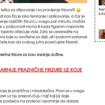
sku
eška za stilizovanje i za pravljenje frizura?!
sti kao što je lako feniranje i oblikovanje, a čar je
enje različitih frizura u svega par minuta. Možda
e u potpunosti ravna ili kada figarom napravite
 toplota oštećuje vlasi. Zato se usresredite na
a koje su savršene za dejt, ali i poslovni sastanak
ćete kao da svakog jutra posećujete frizerski
zna
fektne frizure za kosu srednje dužine.
RNIJE PRAZNIČNE FRIZURE UZ KOJE
a je praktična i mladalačka. Pravi se u svega
+35
eri uz nju preporučuju i rajf koji joj daje
as podseća na proleće i opominje da dolaze