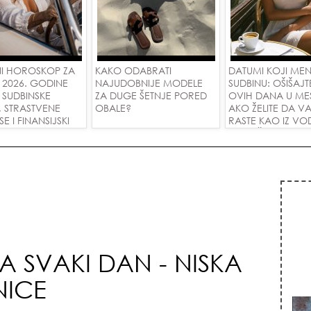
I HOROSKOP ZA
KAKO ODABRATI
DATUMI KOJI ME
 2026. GODINE
NAJUDOBNIJE MODELE
SUDBINU: OŠIŠAJT
 SUDBINSKE
ZA DUGE ŠETNJE PORED
OVIH DANA U ME
, STRASTVENE
OBALE?
AKO ŽELITE DA V
 I FINANSIJSKI
RASTE KAO IZ VOD
A SVE ZNAKOVE!
PRIVUČETE NOVU
ZA SVAKI DAN - NISKA
NICE