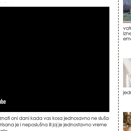
jed
tre
luk
znati oni dani kada vas kosa jednosavno ne sluša
risana je i neposlušna ili joj je jednostavno vreme
ate.