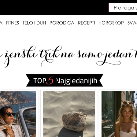
Pretraga saj
Searc
A
FITNES
TELO I DUH
PORODICA
RECEPTI
HOROSKOP
SVA