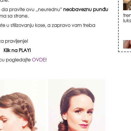
e da pravite ovu ,,neurednu''
neobaveznu punđu
sku
ama sa strane.
te u stilizovanju kose, a zapravo vam treba
 za pravljenje!
Klik na PLAY!
icu pogledajte
OVDE
!
zna
+35