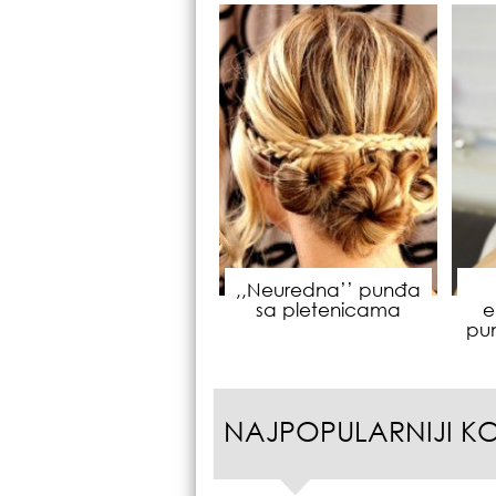
,,Neuredna’’ punđa
sa pletenicama
e
pu
NAJPOPULARNIJI K