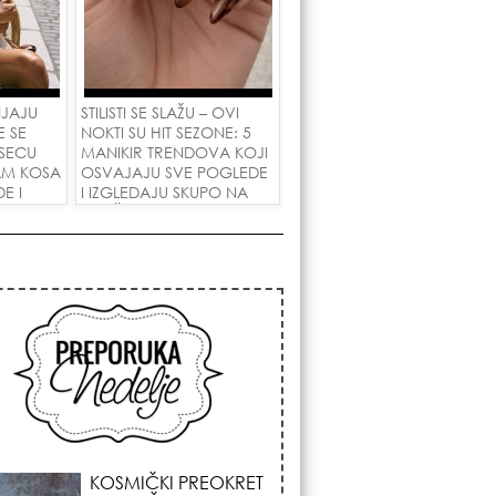
NJAJU
STILISTI SE SLAŽU – OVI
E SE
NOKTI SU HIT SEZONE: 5
SECU
MANIKIR TRENDOVA KOJI
AM KOSA
OSVAJAJU SVE POGLEDE
E I
I IZGLEDAJU SKUPO NA
 LJUBAV!
SVAČIJIM RUKAMA!
KOJA FRIZURA