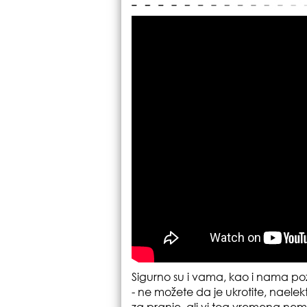
Sigurno su i vama, kao i nama po
- ne možete da je ukrotite, naelekt
za pranje, ali vi tog vremena nem