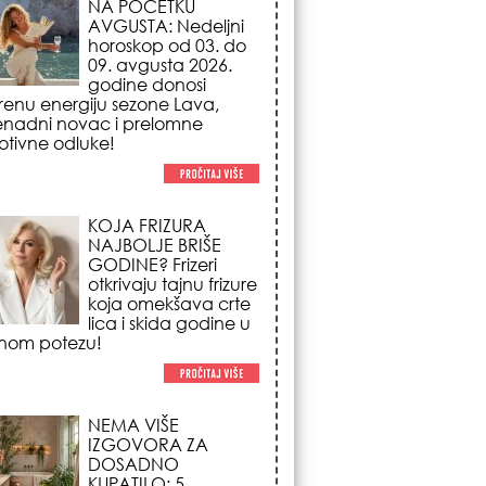
NAJBOLJE BRIŠE
GODINE? Frizeri
otkrivaju tajnu frizure
koja omekšava crte
lica i skida godine u
nom potezu!
NEMA VIŠE
IZGOVORA ZA
DOSADNO
KUPATILO: 5
pristupačnih detalja
iz JYSK-a koji
nutno pretvaraju vaš prostor u
suzni spa centar!
STILISTI SE SLAŽU –
OVI NOKTI SU HIT
SEZONE: 5 manikir
trendova koji
osvajaju sve