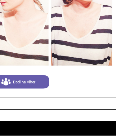
pri
tok