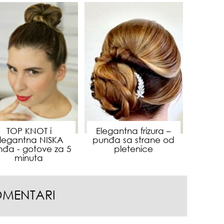
da
zbo
mes
TOP KNOT i
Elegantna frizura –
legantna NISKA
punđa sa strane od
nđa - gotove za 5
pletenice
minuta
OMENTARI
čuv