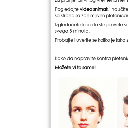
Pogledajte
video snimak
i naučit
sa strane sa zanimljivim pletenic
Izgledaćete kao da ste provele sa
svega 5 minuta.
Probajte i uverite se koliko je laka
Kako da napravite kontra pleten
Možete vi to same!