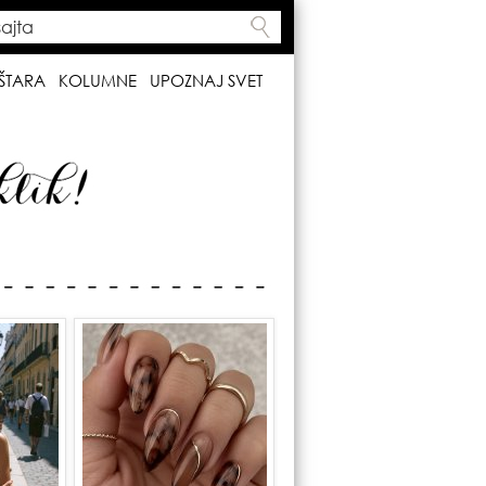
ta
h form
ŠTARA
KOLUMNE
UPOZNAJ SVET