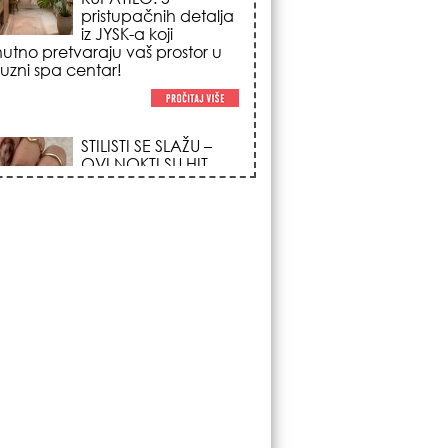
poglede i izgledaju
po na svačijim rukama!
REDAK ASTRO
FENOMEN POČINJE
7. AVGUSTA: Veliki
Vazdušni Trigon
otvara kapiju sreće i
menja sudbinu za 3
ka!
LJUDI U SRBIJI
MASOVNO KUPUJU
OVO ČUDO OD 200
DINARA: Trik sa
peškirom i ledom koji
rashlađuje stan na
 za 10 minuta (BEZ KLIME)!