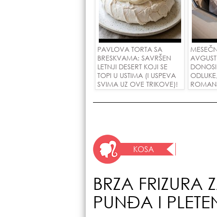
PAVLOVA TORTA SA
MESEČN
BRESKVAMA: SAVRŠEN
AVGUST
LETNJI DESERT KOJI SE
DONOSI
TOPI U USTIMA (I USPEVA
ODLUKE
SVIMA UZ OVE TRIKOVE)!
ROMANSE
USPEH Z
KOSA
BRZA FRIZURA 
PUNĐA I PLETE