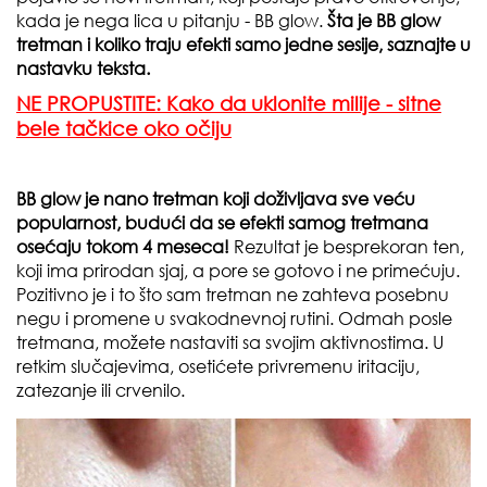
kada je nega lica u pitanju - BB glow.
Šta je BB glow
tretman i koliko traju efekti samo jedne sesije, saznajte u
nastavku teksta.
NE PROPUSTITE: Kako da uklonite milije - sitne
bele tačkice oko očiju
BB glow je nano tretman koji doživljava sve veću
popularnost, budući da se efekti samog tretmana
osećaju tokom 4 meseca!
Rezultat je besprekoran ten,
koji ima prirodan sjaj, a pore se gotovo i ne primećuju.
Pozitivno je i to što sam tretman ne zahteva posebnu
negu i promene u svakodnevnoj rutini. Odmah posle
tretmana, možete nastaviti sa svojim aktivnostima. U
retkim slučajevima, osetićete privremenu iritaciju,
zatezanje ili crvenilo.