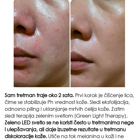
Sam tretman traje oko 2 sata.
Prvi korak je čišćenje lica,
čime se stabilizuje Ph vrednost kože. Sledi eksfolijacija,
odnosno piling i uklanjanje mrtvih ćelija kože. Zatim
sledi terapija zelenim svetlom (Green Light Therapy).
Zeleno LED svetlo se ne koristi često u tretmanima nege
i ulepšavanja, ali daje izuzetne rezultate u tretmanu
diskoloracije kože.
Utiče na tok melanina u koži i ne