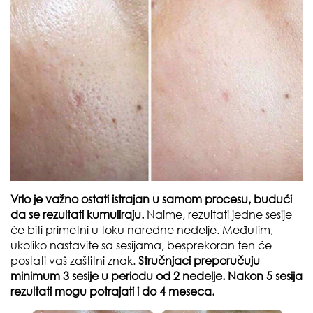
Vrlo je važno ostati istrajan u samom procesu, budući
da se rezultati kumuliraju.
Naime, rezultati jedne sesije
će biti primetni u toku naredne nedelje. Međutim,
ukoliko nastavite sa sesijama, besprekoran ten će
postati vaš zaštitni znak.
Stručnjaci preporučuju
minimum 3 sesije u periodu od 2 nedelje. Nakon 5 sesija
rezultati mogu potrajati i do 4 meseca.