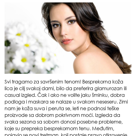
Svi tragamo za savršenim tenom! Besprekorna koža
lica je cilj svakoj dami, bilo da preferira glamurozan ili
casual izgled. Čak i ako ne volite jaku šminku, dobra
podloga i maskara se nalaze u svakom neseseru. Zimi
nam je koža suva i peruta se, leti ne podnosi teške
proizvode sa dobrom pokrivnom moći. Izgleda da
svaka sezona sa sobom donosi posebne probleme,
koje su prepreka besprekornom tenu. Međutim,
pojavio se novi tretman, koji postaje pravo otkrovenje,