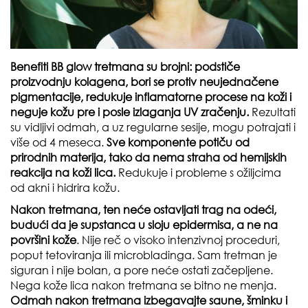
Benefiti BB glow tretmana su brojni: podstiče
proizvodnju kolagena, bori se protiv neujednačene
pigmentacije, redukuje inflamatorne procese na koži i
neguje kožu pre i posle izlaganja UV zračenju.
Rezultati
su vidljivi odmah, a uz regularne sesije, mogu potrajati i
više od 4 meseca.
Sve komponente potiču od
prirodnih materija, tako da nema straha od hemijskih
reakcija na koži lica.
Redukuje i probleme s ožiljcima
od akni i hidrira kožu.
Nakon tretmana, ten neće ostavljati trag na odeći,
budući da je supstanca u sloju epidermisa, a ne na
površini kože
. Nije reč o visoko intenzivnoj proceduri,
poput tetoviranja ili microbladinga. Sam tretman je
siguran i nije bolan, a pore neće ostati začepljene.
Nega kože lica nakon tretmana se bitno ne menja.
Odmah nakon tretmana izbegavajte saune, šminku i