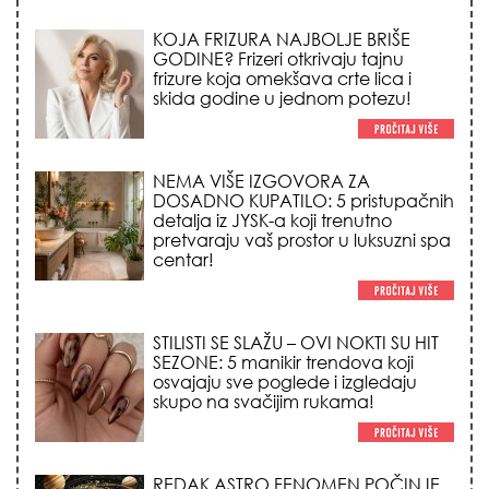
NEMA VIŠE IZGOVORA ZA
DOSADNO KUPATILO: 5 pristupačnih
detalja iz JYSK-a koji trenutno
pretvaraju vaš prostor u luksuzni spa
centar!
STILISTI SE SLAŽU – OVI NOKTI SU HIT
SEZONE: 5 manikir trendova koji
osvajaju sve poglede i izgledaju
skupo na svačijim rukama!
REDAK ASTRO FENOMEN POČINJE
7. AVGUSTA: Veliki Vazdušni Trigon
otvara kapiju sreće i menja sudbinu
za 3 znaka!
LJUDI U SRBIJI MASOVNO KUPUJU
OVO ČUDO OD 200 DINARA: Trik sa