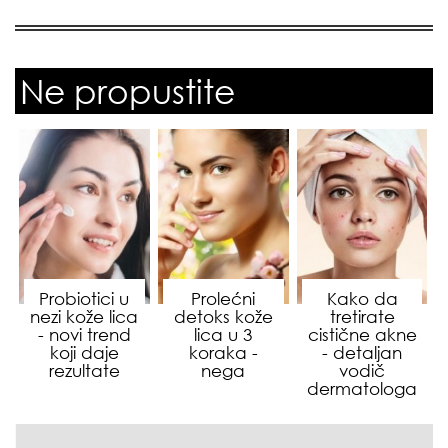
Ne propustite
Probiotici u
Prolećni
Kako da
nezi kože lica
detoks kože
tretirate
- novi trend
lica u 3
cistične akne
koji daje
koraka -
- detaljan
rezultate
nega
vodič
dermatologa