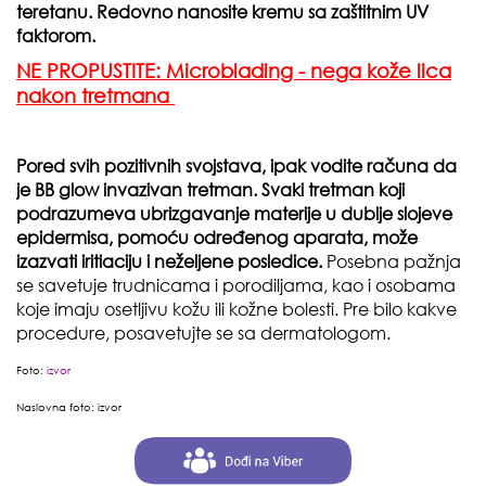
teretanu. Redovno nanosite kremu sa zaštitnim UV
faktorom.
NE PROPUSTITE: Microblading - nega kože lica
nakon tretmana
Pored svih pozitivnih svojstava, ipak vodite računa da
je BB glow invazivan tretman. Svaki tretman koji
podrazumeva ubrizgavanje materije u dublje slojeve
epidermisa, pomoću određenog aparata, može
izazvati iritiaciju i neželjene posledice.
Posebna pažnja
se savetuje trudnicama i porodiljama, kao i osobama
koje imaju osetljivu kožu ili kožne bolesti. Pre bilo kakve
procedure, posavetujte se sa dermatologom.
Foto:
izvor
Naslovna foto:
izvor