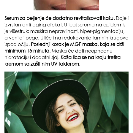
Serum za beljenje će dodatno revitalizovati kožu.
Daje i
izvrstan anti-aging efekat. Uticaj seruma na epidermis
je višestruk: maskira nepravilnosti, hiper-pigmentaciju,
crvenilo i pege. Utiče i na redukovanje tamnih krugova
ispod očiju.
Poslednji korak je MGF maska, koja se drži
minimum 15 minuta.
Maska će dati neophodnu
hidrataciju i dodatni sjaj.
Koža lica se na kraju tretira
kremom sa zaštitnim UV faktorom.