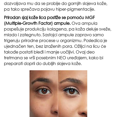
dozvoljava mu da se probije do gornjih slojeva kože,
pa tako sprečava pojavu hiper-pigmentacije.
Prirodan sjaj kože lica postiže se pomoću MGF
(Multiple-Growth Factor) ampule.
Ova ampula
pospešuje produkciju kolagena, pa koža deluje sveže,
mlado i zategnuto. Sastojci ampule zapravo samo
trigeruju prirodne procese u organizmu. Posledica je
ujednačen ten, bez izraženih pora. Ožiljci na licu će
takođe postati bleđi i manje uočljivi. Ovaj deo
tretmana se vrši posebnim NEO uređajem, kako bi
preparati doprli do dubljih slojeva kože.