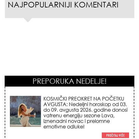
NAJPOPULARNIJI KOMENTARI
PREPORUKA NEDELJE!
KOJA FRIZURA NAJBOLJE BRIŠE
GODINE? Frizeri otkrivaju tajnu
frizure koja omekšava crte lica i
skida godine u jednom potezu!