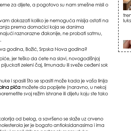
 vreme za dijete, a pogotovo su nam smešne misli o
sku
am dokazati koliko je nemoguća misija ostati na
tovanja prema domaćici koja se danima
ajući raznorazne đakonije, ne probati satmu,
.
Nova godina, Božić, Srpska Nova godina?
iće, jer teško da ćete na slavi, novogodišnjoj
zna
 pijuckati zeleni čaj, limunadu ili sveže ceđeni sok
e i spasili što se spasiti može kada je vaša linija
olna pića
možete da popijete (naravno, u nekoj
emetite svoj režim ishrane ili dijetu koju ste tako
+35
alorija od belog, a savršeno se slaže uz crveno
esterola jer je bogato antioksidanasima i ima