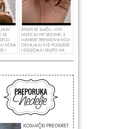
NJAJU
STILISTI SE SLAŽU – OVI
E SE
NOKTI SU HIT SEZONE: 5
SECU
MANIKIR TRENDOVA KOJI
AM KOSA
OSVAJAJU SVE POGLEDE
E I
I IZGLEDAJU SKUPO NA
 LJUBAV!
SVAČIJIM RUKAMA!
KOJA FRIZURA