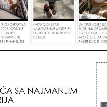
I HOROSKOP ZA
KAKO ODABRATI
DATUMI KOJI ME
 2026. GODINE
NAJUDOBNIJE MODELE
SUDBINU: OŠIŠAJT
 SUDBINSKE
ZA DUGE ŠETNJE PORED
OVIH DANA U ME
, STRASTVENE
OBALE?
AKO ŽELITE DA V
 I FINANSIJSKI
RASTE KAO IZ VOD
A SVE ZNAKOVE!
PRIVUČETE NOVU
IĆA SA NAJMANJIM
IJA