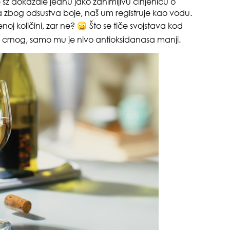
je sz dokazale jednu jako zanimljivu činjenicu o
ga zbog odsustva boje, naš um registruje kao vodu.
oj količini, zar ne?
Što se tiče svojstava kod
da
d crnog, samo mu je nivo antioksidanasa manji.
evo
zbo
mes