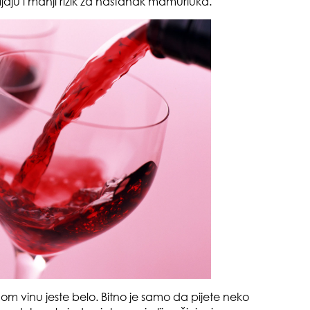
ljaju i manji rizik za nastanak mamurluka.
pri
tok
nom vinu jeste belo. Bitno je samo da pijete neko