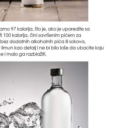
muž
mo 97 kalorija, što je, ako je uporedite sa
100 kalorija, čini savršenim pićem za
, bez dodatnih alkoholnih pića ili sokova,
i limun kao detalj i ne bi bilo loše da ubacite koju
e i malo ga razblažiti.
sam