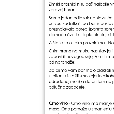
Zimski praznici nisu baš najbolje
zdravoj ishrani!
Samo jedan odlazak na slavu će v
,,nivou zadatka'', pa bar iz poš
preznojavala pored šporeta sprem
domaće čvarke, toplu plepinju i sl
A šta je sa ostalm praznicima - 
Osim hrane na muku nas stavlja i p
zabavi ili novogodišnjoj žurci firme
od narandže!
da bismo vam bar malo olakšali muk
u pitanju istražili smo koja to
alkoh
određenoj meri) a da pri tom ne por
odlučno započele.
Crno vino
- Crno vino ima manje k
meso. Ono pomaže u smanjenju hol