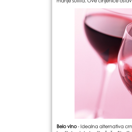
manje sulfita. Ove činjenice ostav
Belo vino
- Idealna alternativa cr