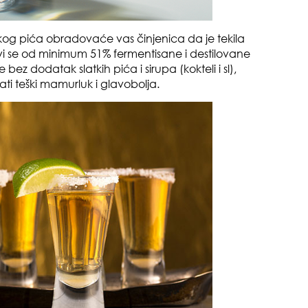
tokog pića obradovaće vas činjenica da je tekila
vi se od minimum 51% fermentisane i destilovane
 bez dodatak slatkih pića i sirupa (kokteli i sl),
ti teški mamurluk i glavobolja.
čuv
suš