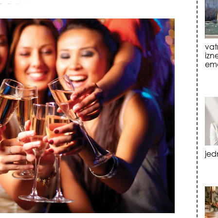
jed
tre
luk