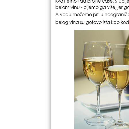
kvalitetno i da brojite čaše. Studi
belom vinu - pijemo ga više, jer 
A vodu možemo piti u neograničen
belog vina su gotovo ista kao ko