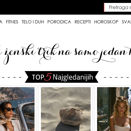
Pretraga saj
Searc
A
FITNES
TELO I DUH
PORODICA
RECEPTI
HOROSKOP
SVA