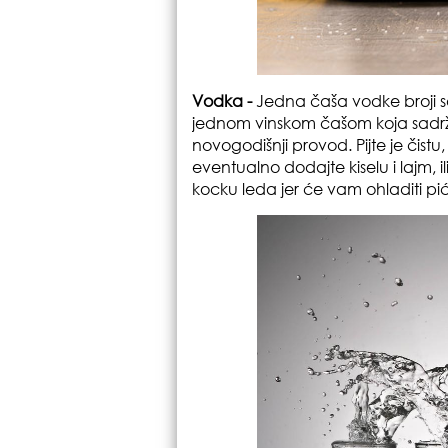
Vodka -
Jedna čaša vodke broji sa
jednom vinskom čašom koja sadrži 
novogodišnji provod. Pijte je čistu
eventualno dodajte kiselu i lajm, il
kocku leda jer će vam ohladiti pić