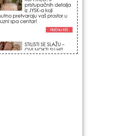
poglede i izgledaju
po na svačijim rukama!
REDAK ASTRO
FENOMEN POČINJE
7. AVGUSTA: Veliki
Vazdušni Trigon
otvara kapiju sreće i
menja sudbinu za 3
ka!
LJUDI U SRBIJI
MASOVNO KUPUJU
OVO ČUDO OD 200
DINARA: Trik sa
peškirom i ledom koji
rashlađuje stan na
 za 10 minuta (BEZ KLIME)!