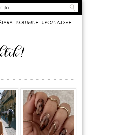
ta
h form
ŠTARA
KOLUMNE
UPOZNAJ SVET