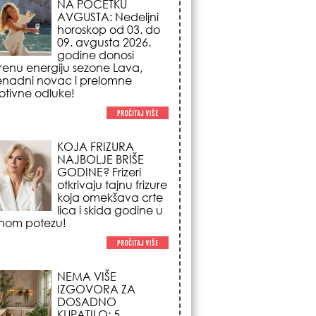
NAJBOLJE BRIŠE
GODINE? Frizeri
otkrivaju tajnu frizure
koja omekšava crte
lica i skida godine u
nom potezu!
NEMA VIŠE
IZGOVORA ZA
DOSADNO
KUPATILO: 5
pristupačnih detalja
iz JYSK-a koji
nutno pretvaraju vaš prostor u
suzni spa centar!
STILISTI SE SLAŽU –
OVI NOKTI SU HIT
SEZONE: 5 manikir
trendova koji
osvajaju sve