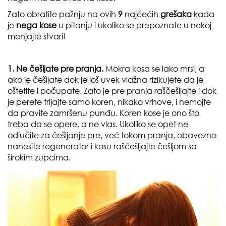
Zato obratite pažnju na ovih
9
najčećih
grešaka
kada
je
nega kose
u pitanju i ukoliko se prepoznate u nekoj
menjajte stvari!
1.
Ne češljate pre pranja.
Mokra kosa se lako mrsi, a
ako je češljate dok je još uvek vlažna rizikujete da je
oštetite i počupate. Zato je pre pranja raščešljajte i dok
je perete trljajte samo koren, nikako vrhove, i nemojte
da pravite zamršenu punđu. Koren kose je ono što
treba da se opere, a ne vlas. Ukoliko se opet ne
odlučite za češljanje pre, već tokom pranja, obavezno
nanesite regenerator i kosu raščešljajte češljom sa
širokim zupcima.