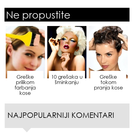
Ne propustite
Greške
10 grešaka u
Greške
prilikom
šminkanju
tokom
farbanja
pranja kose
kose
NAJPOPULARNIJI KOMENTARI