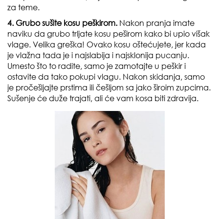
za teme.
4. Grubo sušite kosu peškirom.
Nakon pranja imate
naviku da grubo trljate kosu peširom kako bi upio višak
vlage. Velika greška! Ovako kosu oštećujete, jer kada
je vlažna tada je i najslabija i najsklonija pucanju.
Umesto što to radite, samo je zamotajte u peškir i
ostavite da tako pokupi vlagu. Nakon skidanja, samo
je pročešljajte prstima ili češljom sa jako široim zupcima.
Sušenje će duže trajati, ali će vam kosa biti zdravija.