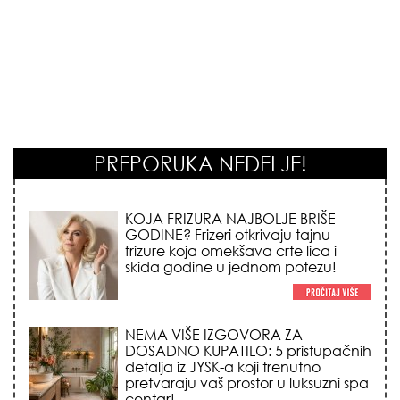
PREPORUKA NEDELJE!
KOJA FRIZURA NAJBOLJE BRIŠE
GODINE? Frizeri otkrivaju tajnu
frizure koja omekšava crte lica i
skida godine u jednom potezu!
NEMA VIŠE IZGOVORA ZA
DOSADNO KUPATILO: 5 pristupačnih
detalja iz JYSK-a koji trenutno
pretvaraju vaš prostor u luksuzni spa
centar!