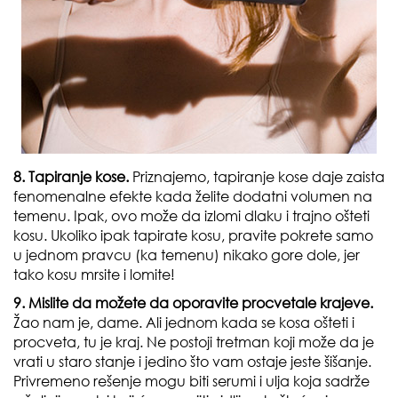
8. Tapiranje kose.
Priznajemo, tapiranje kose daje zaista
fenomenalne efekte kada želite dodatni volumen na
temenu. Ipak, ovo može da izlomi dlaku i trajno ošteti
kosu. Ukoliko ipak tapirate kosu, pravite pokrete samo
u jednom pravcu (ka temenu) nikako gore dole, jer
tako kosu mrsite i lomite!
9. Mislite da možete da oporavite procvetale krajeve.
Žao nam je, dame. Ali jednom kada se kosa ošteti i
procveta, tu je kraj. Ne postoji tretman koji može da je
vrati u staro stanje i jedino što vam ostaje jeste šišanje.
Privremeno rešenje mogu biti serumi i ulja koja sadrže