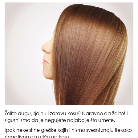
Želite dugu, sjajnu i zdravu kosu? Naravno da želite! I
sigurni smo da je negujete najabolje što umete.
Ipak neke sitne greške kojih i nismo svesni znaju itekako
negativno da utiču na kosu.