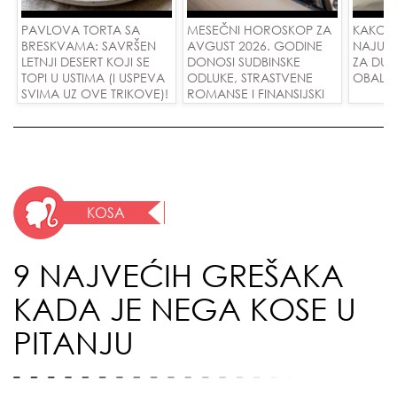
PAVLOVA TORTA SA
MESEČNI HOROSKOP ZA
KAKO 
BRESKVAMA: SAVRŠEN
AVGUST 2026. GODINE
NAJUD
LETNJI DESERT KOJI SE
DONOSI SUDBINSKE
ZA DUG
TOPI U USTIMA (I USPEVA
ODLUKE, STRASTVENE
OBALE
SVIMA UZ OVE TRIKOVE)!
ROMANSE I FINANSIJSKI
USPEH ZA SVE ZNAKOVE!
KOSA
9 NAJVEĆIH GREŠAKA
KADA JE NEGA KOSE U
PITANJU