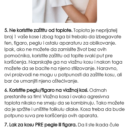
5. Ne koristite zaštitu od toplote.
Toplota je neprijatelj
broj 1 vaše kose i zbog toga bi trebalo da izbegavate
fen, figaro, peglu i ostalu aparaturu za oblikovanje.
Ipak, ako ne možete da zamislite život bez ovih
pomoćnika, koristite zaštitu od toplte svaki put pre
korišćenja. Naprskajte ga na vlažnu kosu i nakon toga
možete da se bacite na njeno stilizovanje. Naravno,
ovi proizvodi ne mogu u potpunosti da zaštite kosu, ali
bar će umanjiti njeno oštećivanje.
6. Koristite peglu/figaro na vlažnoj kosi.
Odmah
prestanite sa tim! Vlažna kosa i ovako agresivna
toplota nikako ne smeju da se kombinuju. Tako možete
da je spržite i uništite folikulu dlake. Kosa treba da bude
potpuno suva pre korišćenja ovih aparata.
7. Lak za kosu PRE pegle ili figara.
Da li ste ikada čule