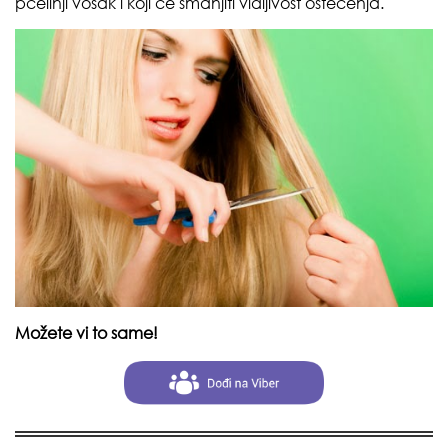
pčelinji vosak i koji će smanjiti vidljivost oštećenja.
Možete vi to same!