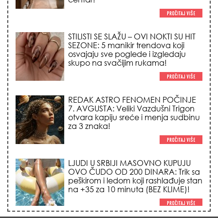
STILISTI SE SLAŽU – OVI NOKTI SU HIT
SEZONE: 5 manikir trendova koji
osvajaju sve poglede i izgledaju
skupo na svačijim rukama!
REDAK ASTRO FENOMEN POČINJE
7. AVGUSTA: Veliki Vazdušni Trigon
otvara kapiju sreće i menja sudbinu
za 3 znaka!
LJUDI U SRBIJI MASOVNO KUPUJU
OVO ČUDO OD 200 DINARA: Trik sa
peškirom i ledom koji rashlađuje stan
na +35 za 10 minuta (BEZ KLIME)!