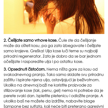
2. Češljate samo vrhove kose.
Čule ste da češljanje
može da ošteti kosu, pa ga zato izbegavate i češljate
samo krajeve. Greška! Ulja kose luči teme su najbolji
prirodni regenerator. Zato je dobro da se bar jednom
očešljate i rasporedite ulja i po ostatku kose.
3. Opsednuti čistoćom.
Nema ništa gore za kosu od
svakodnevnog pranja. Tako samo skidate svu prirodnu
zaštitu i ispirate njena ulja, ostavljajući je beživotnom.
Ukoliko na dnevnoj baži ne koristite proizvode za
stilizovanje kose (lak, penu, gel) nema ni potrebe da je
perete svaki dan. Ispletite pletenicu i odložite pranje. A
ukoliko baš ne možete da izdržite, nabavite blage
šampone bez sulfata, koji neće biti preterano agresivni