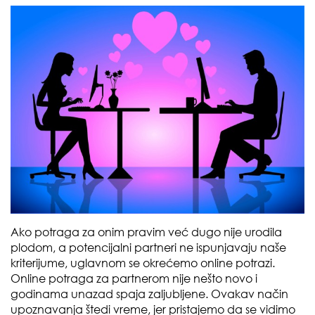
Ako potraga za onim pravim već dugo nije urodila
plodom, a potencijalni partneri ne ispunjavaju naše
kriterijume, uglavnom se okrećemo online potrazi.
Online potraga za partnerom nije nešto novo i
godinama unazad spaja zaljubljene. Ovakav način
upoznavanja štedi vreme, jer pristajemo da se vidimo