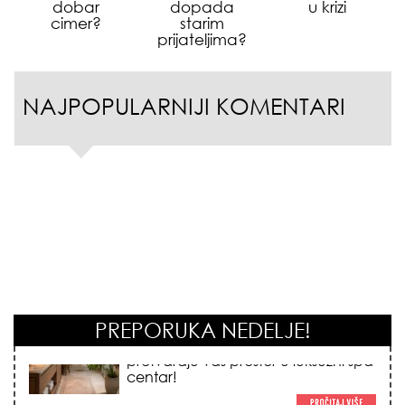
dobar
dopada
u krizi
cimer?
starim
prijateljima?
NAJPOPULARNIJI KOMENTARI
PREPORUKA NEDELJE!
NEDELJNI HOROSKOP (10.08. –
16.08.2026.): Stiže moćno