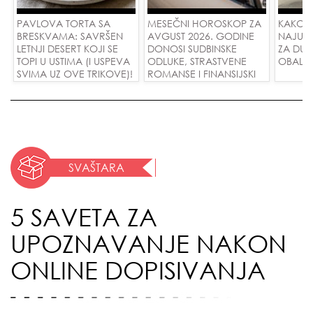
PAVLOVA TORTA SA
MESEČNI HOROSKOP ZA
KAKO 
BRESKVAMA: SAVRŠEN
AVGUST 2026. GODINE
NAJUD
LETNJI DESERT KOJI SE
DONOSI SUDBINSKE
ZA DUG
TOPI U USTIMA (I USPEVA
ODLUKE, STRASTVENE
OBALE
SVIMA UZ OVE TRIKOVE)!
ROMANSE I FINANSIJSKI
USPEH ZA SVE ZNAKOVE!
SVAŠTARA
5 SAVETA ZA
UPOZNAVANJE NAKON
ONLINE DOPISIVANJA