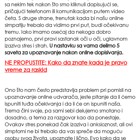
sa nekim tek nakon što smo kliknuli dopisujući se,
pričajući telefonom ili komunikacijom putem video
četa. S druge strane, trenutak kada bi našu online
simpatiju trebalo da vidimo prvi put, budi očekivanu
tremu. Iako imamo osećaj da nekoga dobro
poznajemo, prvi pravi sastanak oči u oči, uglavnom
izaziva stres i strah.
U nastavku sa vama delimo 5
saveta za upoznavanje nakon online dopisivanja.
NE PROPUSTITE: Kako da znate kada je pravo
vreme za raskid
Ono što nam često predstavlja problem pri pomisli na
upoznavanje online udvarača, jeste pitanje da li ćemo
ispuniti tuđa očekivanja i da li će on ispuniti naša.
Trema čini svoje, pa sami sebi delujemo smotano i
dosadno, a tema za razgovor kao da ponestaje.
Ovakav stres ponekad čak izaziva i anksioznost, ali ovi
simptomi ne bi trebalo da vas spreče da moguću
osobu svog života, upoznate i lično. Evo kako da se