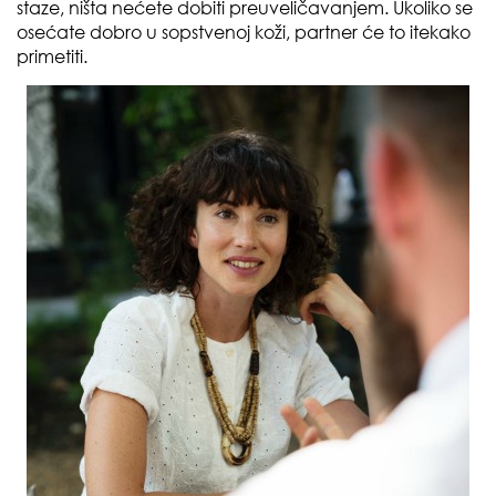
staze, ništa nećete dobiti preuveličavanjem. Ukoliko se
osećate dobro u sopstvenoj koži, partner će to itekako
primetiti.