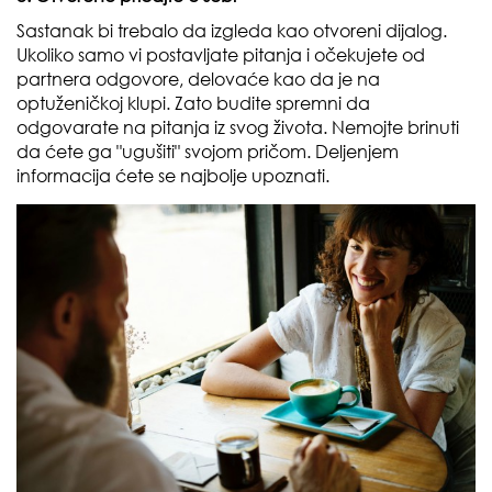
Sastanak bi trebalo da izgleda kao otvoreni dijalog.
Ukoliko samo vi postavljate pitanja i očekujete od
partnera odgovore, delovaće kao da je na
optuženičkoj klupi. Zato budite spremni da
odgovarate na pitanja iz svog života. Nemojte brinuti
da ćete ga "ugušiti" svojom pričom. Deljenjem
informacija ćete se najbolje upoznati.