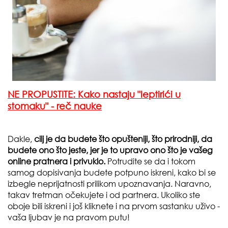
NE PROPUSTITE: Kako nastaju "leptirići u
stomaku" - reč nauke
Dakle,
cilj je da budete što opušteniji, što prirodniji, da
budete ono što jeste, jer je to upravo ono što je vašeg
online pratnera i privuklo.
Potrudite se da i tokom
samog dopisivanja budete potpuno iskreni, kako bi se
izbegle neprijatnosti prilikom upoznavanja. Naravno,
takav tretman očekujete i od partnera. Ukoliko ste
oboje bili iskreni i još kliknete i na prvom sastanku uživo -
vaša ljubav je na pravom putu!