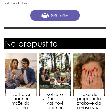
Naslovna foto:
izvor
Ne propustite
Da li bivši
Koliko je
Kako da
partner
važno da se
prepoznate
može da
vaš novi
znakove da
ostane
partner
je vaša veza