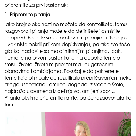
pripremite za prvi sastanak:
1. Pripremite pitanja
Iako brojne okolnosti ne možete da kontrolišete, temu
razgovora i pitanja možete da definišete i osmislite
unapred. Počnite sa jednostavnim pitanjima (koja još
uvek niste pokrili prilikom dopisivanja), pa ako sve teče
glatko, nastavite sa malo intimnijim pitanjima. Ipak,
nemojte na prvom sastanku ići na duboke teme o
smislu života, životnim prioritetima i dugoročnim
planovima i ambicijama. Pokušajte da pokrenete
teme koje bi mogle da rezultiraju prepričavanjem neke
drage uspomene - omiljeni događaj iz srednje škole,
najdraža uspomena iz detinjstva, omiljeni sport...
Pitanja okvirno pripremite ranije, pa će razgovor glatko
teći.