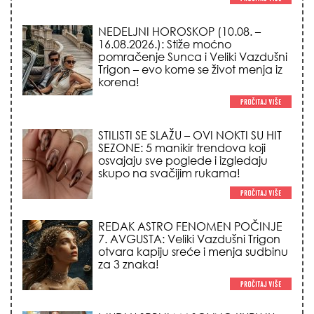
pomračenje Sunca i Veliki Vazdušni
Trigon – evo kome se život menja iz
korena!
STILISTI SE SLAŽU – OVI NOKTI SU HIT
SEZONE: 5 manikir trendova koji
osvajaju sve poglede i izgledaju
skupo na svačijim rukama!
REDAK ASTRO FENOMEN POČINJE
7. AVGUSTA: Veliki Vazdušni Trigon
otvara kapiju sreće i menja sudbinu
za 3 znaka!
LJUDI U SRBIJI MASOVNO KUPUJU
OVO ČUDO OD 200 DINARA: Trik sa
peškirom i ledom koji rashlađuje stan
na +35 za 10 minuta (BEZ KLIME)!