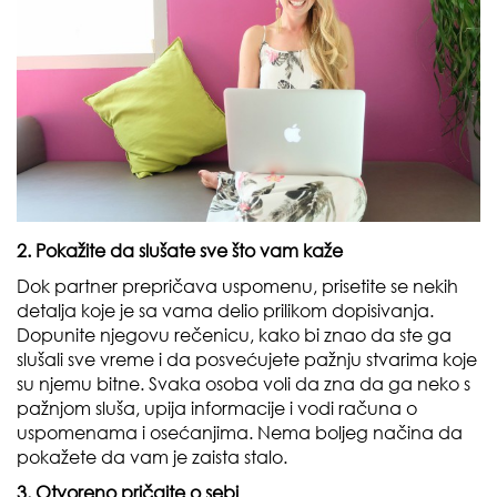
2. Pokažite da slušate sve što vam kaže
Dok partner prepričava uspomenu, prisetite se nekih
detalja koje je sa vama delio prilikom dopisivanja.
Dopunite njegovu rečenicu, kako bi znao da ste ga
slušali sve vreme i da posvećujete pažnju stvarima koje
su njemu bitne. Svaka osoba voli da zna da ga neko s
pažnjom sluša, upija informacije i vodi računa o
uspomenama i osećanjima. Nema boljeg načina da
pokažete da vam je zaista stalo.
3. Otvoreno pričajte o sebi