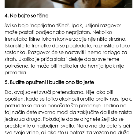
4. Ne bojte se tišine
Svi se boje "neprijatne tišine". Ipak, usiljeni razgovor
može postati podjednako neprijatan. Nekoliko
trenutaka tišine tokom konverzacije nije ništa strašno.
Iskoristite te trenutke da se pogledate, razmislite o toku
sastanka. Razgovor će se nastaviti i nema razloga za
strah. Ukoliko je priča stala i deluje da su sve teme
potrošene, to može biti indikator da hemija ipak nije
proradila.
5. Budite opušteni i budite ono što jeste
Da, ovaj savet zvuči pretenciozno. Nije lako biti
opušten, kada se toliko okolnosti urotilo protiv nas. Ipak,
potrudite se da se ponašate što prirodnije. Jedino na
taj način ćete stvarno moći da zaključite da li ste zaista
jedno za drugo. Pokušajte da se otrgnete želji da se
predstavite u najboljem svetlu. Naravno da ćete istaći
sve svoje vrline, ali ako ste u potrazi za vezom na duže