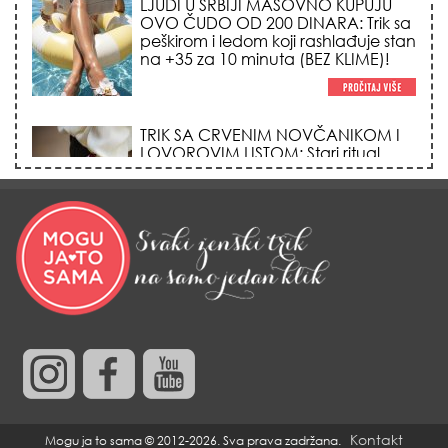
TRIK SA CRVENIM NOVČANIKOM I
LOVOROVIM LISTOM: Stari ritual
privlačenja novca koji treba uraditi
baš tokom sezone Lava!
HEMIJA VAM UOPŠTE NE TREBA:
Ovako su naše bake čistile kuću za
0 dinara, a sve je blistalo i mirisalo
danima!
Trik od 0 dinara sa ledom i
kamilicom koji pegla bore, briše
nadutost i vraća sjaj licu za 3
minuta!
Kontakt
Mogu ja to sama © 2012-2026. Sva prava zadržana.