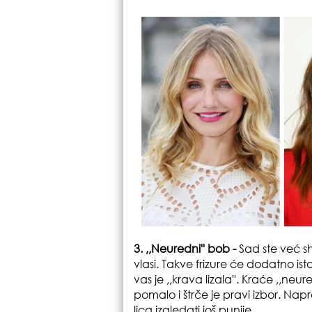
3. ,,Neuredni'' bob -
Sad ste već sh
vlasi. Takve frizure će dodatno is
vas je ,,krava lizala''. Kraće ,,neu
pomalo i štrče je pravi izbor. Nap
lica izgledati još punije.