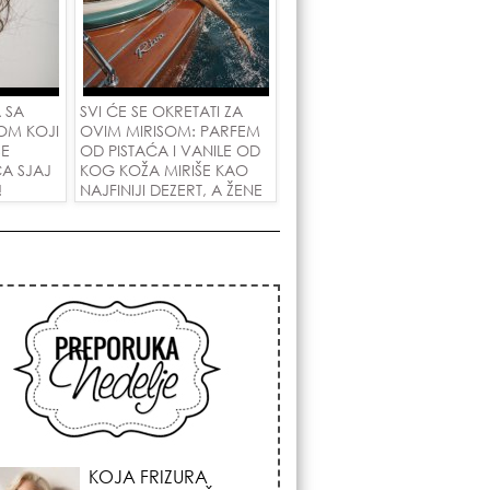
 SA
SVI ĆE SE OKRETATI ZA
OM KOJI
OVIM MIRISOM: PARFEM
ŠE
OD PISTAĆA I VANILE OD
A SJAJ
KOG KOŽA MIRIŠE KAO
!
NAJFINIJI DEZERT, A ŽENE
SU POLUDELE ZA
ZAMENOM OD 1.800
DINARA!
KOSMIČKI PREOKRET