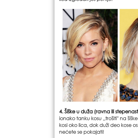
4. Šiške u duža (ravna ili stepenas
ionako tanku kosu ,,trošiti'' na šiš
kosi oko lica, dok duži deo kose ost
nećete se pokajati!