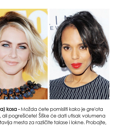
gen
oki
muž
ta) kosa -
Možda ćete pomisliti kako je gre'ota
ke, ali pogrešićete! Šiške će dati utisak volumena
avlja mesta za različite talase i lokne. Probajte,