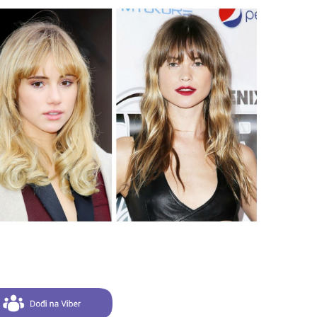
odg
sam