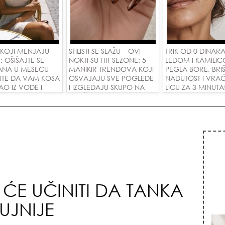
 KOJI MENJAJU
STILISTI SE SLAŽU – OVI
TRIK OD 0 DINARA
: OŠIŠAJTE SE
NOKTI SU HIT SEZONE: 5
LEDOM I KAMILIC
ANA U MESECU
MANIKIR TRENDOVA KOJI
PEGLA BORE, BRI
LITE DA VAM KOSA
OSVAJAJU SVE POGLEDE
NADUTOST I VRAĆ
AO IZ VODE I
I IZGLEDAJU SKUPO NA
LICU ZA 3 MINUTA
ETE NOVU LJUBAV!
SVAČIJIM RUKAMA!
 ĆE UČINITI DA TANKA
UJNIJE