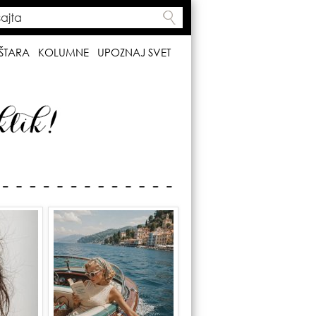
ta
h form
ŠTARA
KOLUMNE
UPOZNAJ SVET