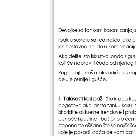
Devojke sa tankom kosom sanjaju 
Ipak u susretu sa realnošću jako č
jednostavno ne ide u kombinaciji
Ako delite isto iskustvo, onda sigu
koji će napraviti čudo od njenog 
Pogledajte naš mali vodič i saznaj
deluje punije i gušće.
1. Talasasti kosi paž -
Što kraća ko
pogotovo ako iamte tanku kosu. M
iskoristite aktuelne trendove i prob
punoće i gustine - baš ono o čem
stepenasto ošišane što se najče
koje je pozadi kraća će vam dati l