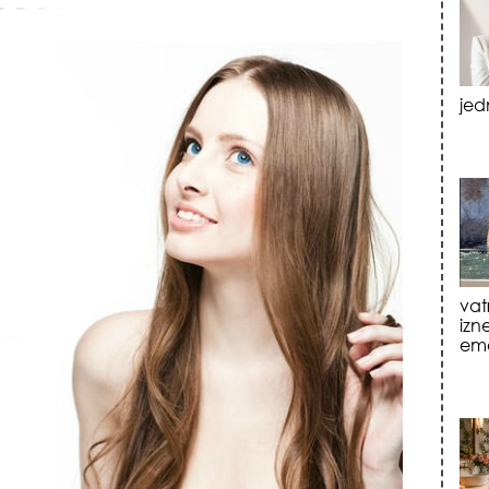
vat
izn
emo
tre
luk