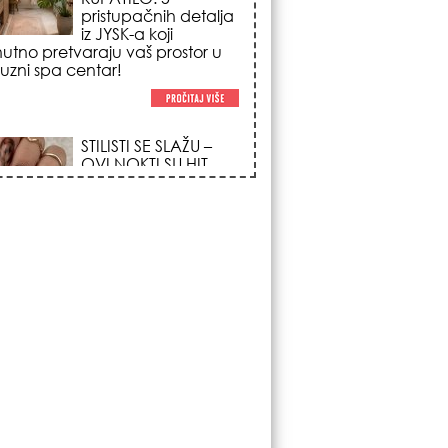
trendova koji
osvajaju sve
poglede i izgledaju
po na svačijim rukama!
REDAK ASTRO
FENOMEN POČINJE
7. AVGUSTA: Veliki
Vazdušni Trigon
otvara kapiju sreće i
menja sudbinu za 3
ka!
LJUDI U SRBIJI
MASOVNO KUPUJU
OVO ČUDO OD 200
DINARA: Trik sa
peškirom i ledom koji
rashlađuje stan na
 za 10 minuta (BEZ KLIME)!