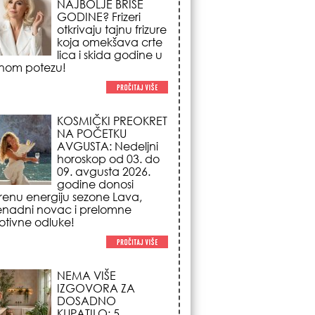
NA POČETKU
AVGUSTA: Nedeljni
horoskop od 03. do
09. avgusta 2026.
godine donosi
renu energiju sezone Lava,
enadni novac i prelomne
tivne odluke!
NEMA VIŠE
IZGOVORA ZA
DOSADNO
KUPATILO: 5
pristupačnih detalja
iz JYSK-a koji
nutno pretvaraju vaš prostor u
suzni spa centar!
STILISTI SE SLAŽU –
OVI NOKTI SU HIT
SEZONE: 5 manikir