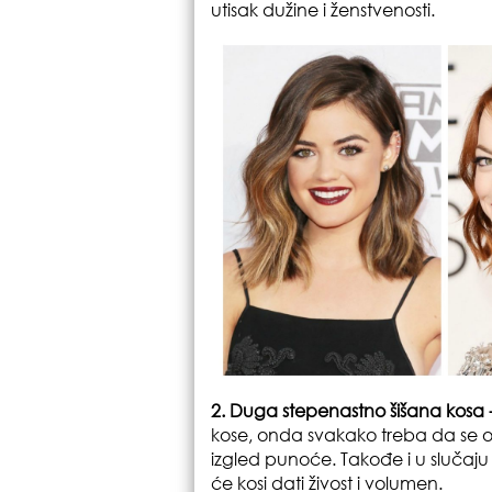
utisak dužine i ženstvenosti.
2. Duga stepenastno šišana kosa 
kose, onda svakako treba da se oš
izgled punoće. Takođe i u slučaju o
će kosi dati živost i volumen.