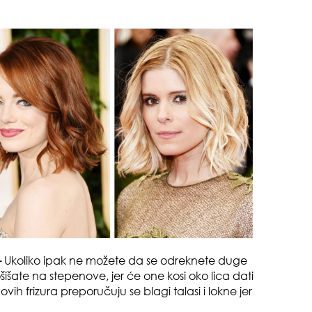
pri
tok
-
Ukoliko ipak ne možete da se odreknete duge
išate na stepenove, jer će one kosi oko lica dati
vih frizura preporučuju se blagi talasi i lokne jer