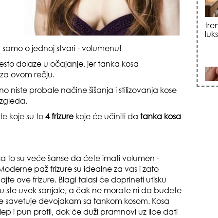
sku
samo o jednoj stvari - volumenu!
esto dolaze u očajanje, jer tanka kosa
 za ovom rečju.
rno niste probale načine šišanja i stilizovanja kose
izgleda.
te koje su to
4 frizure
koje će učiniti da
tanka kosa
zna
sa to su veće šanse da ćete imati volumen -
oderne paž frizure su idealne za vas i zato
ajte ove frizure. Blagi talasi će doprineti utisku
u ste uvek sanjale, a čak ne morate ni da budete
šće savetuje devojakam sa tankom kosom. Kosa
ep i pun profil, dok će duži pramnovi uz lice dati
+35