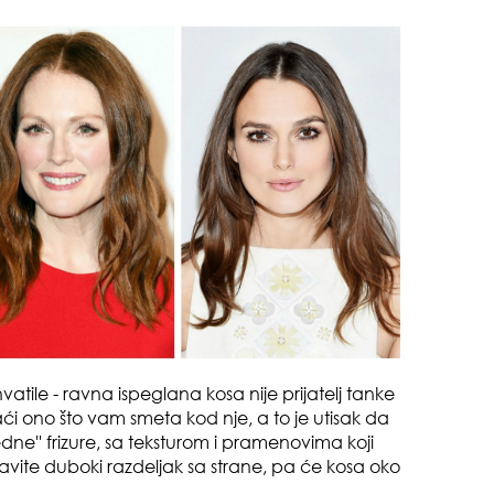
zbo
mes
čuv
suš
vatile - ravna ispeglana kosa nije prijatelj tanke
taći ono što vam smeta kod nje, a to je utisak da
redne'' frizure, sa teksturom i pramenovima koji
ravite duboki razdeljak sa strane, pa će kosa oko