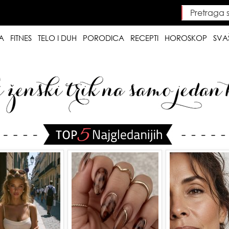
Pretraga saj
Searc
A
FITNES
TELO I DUH
PORODICA
RECEPTI
HOROSKOP
SVA