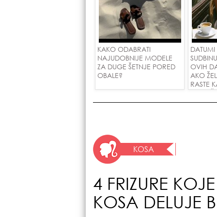
KAKO ODABRATI
DATUMI
NAJUDOBNIJE MODELE
SUDBINU
ZA DUGE ŠETNJE PORED
OVIH D
OBALE?
AKO ŽE
RASTE K
PRIVUČ
KOSA
4 FRIZURE KOJE
KOSA DELUJE B