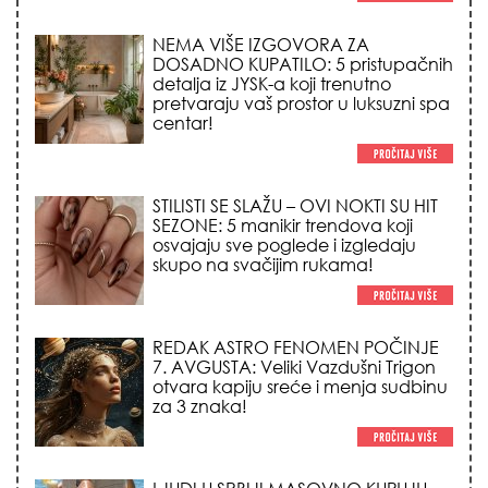
NEMA VIŠE IZGOVORA ZA
DOSADNO KUPATILO: 5 pristupačnih
detalja iz JYSK-a koji trenutno
pretvaraju vaš prostor u luksuzni spa
centar!
STILISTI SE SLAŽU – OVI NOKTI SU HIT
SEZONE: 5 manikir trendova koji
osvajaju sve poglede i izgledaju
skupo na svačijim rukama!
REDAK ASTRO FENOMEN POČINJE
7. AVGUSTA: Veliki Vazdušni Trigon
otvara kapiju sreće i menja sudbinu
za 3 znaka!