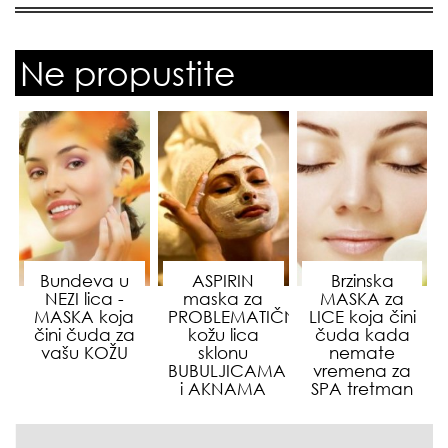
Ne propustite
Bundeva u
ASPIRIN
Brzinska
NEZI lica -
maska za
MASKA za
MASKA koja
PROBLEMATIČNU
LICE koja čini
čini čuda za
kožu lica
čuda kada
vašu KOŽU
sklonu
nemate
BUBULJICAMA
vremena za
i AKNAMA
SPA tretman