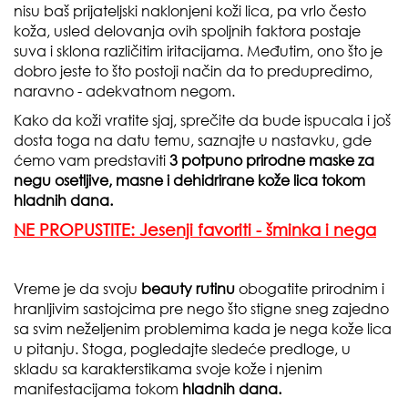
nisu baš prijateljski naklonjeni koži lica, pa vrlo često
koža, usled delovanja ovih spoljnih faktora postaje
suva i sklona različitim iritacijama. Međutim, ono što je
dobro jeste to što postoji način da to predupredimo,
naravno - adekvatnom negom.
Kako da koži vratite sjaj, sprečite da bude ispucala i još
dosta toga na datu temu, saznajte u nastavku, gde
ćemo vam predstaviti
3 potpuno prirodne maske za
negu osetljive, masne i dehidrirane kože lica tokom
hladnih dana.
NE PROPUSTITE: Jesenji favoriti - šminka i nega
Vreme je da svoju
beauty rutinu
obogatite prirodnim i
hranljivim sastojcima pre nego što stigne sneg zajedno
sa svim neželjenim problemima kada je nega kože lica
u pitanju. Stoga, pogledajte sledeće predloge, u
skladu sa karakterstikama svoje kože i njenim
manifestacijama tokom
hladnih dana.