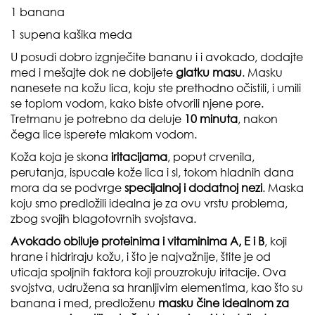
1 banana
1 supena kašika meda
U posudi dobro izgnječite bananu i i avokado, dodajte
med i mešajte dok ne dobijete
glatku masu
. Masku
nanesete na kožu lica, koju ste prethodno očistili, i umili
se toplom vodom, kako biste otvorili njene pore.
Tretmanu je potrebno da deluje
10 minuta
, nakon
čega lice isperete mlakom vodom.
Koža koja je skona
iritacijama
, poput crvenila,
perutanja, ispucale kože lica i sl, tokom hladnih dana
mora da se podvrge
specijalnoj i dodatnoj nezi
. Maska
koju smo predložili idealna je za ovu vrstu problema,
zbog svojih blagotovrnih svojstava.
Avokado obiluje proteinima i vitaminima A, E i B
, koji
hrane i hidriraju kožu, i što je najvažnije, štite je od
uticaja spoljnih faktora koji prouzrokuju iritacije. Ova
svojstva, udružena sa hranljivim elementima, kao što su
banana i med, predloženu
masku čine idealnom za