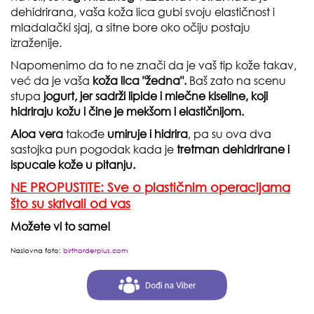
dehidrirana, vaša koža lica gubi svoju elastičnost i
mladalački sjaj, a sitne bore oko očiju postaju
izraženije.
Napomenimo da to ne znači da je vaš tip kože takav,
već da je vaša
koža lica "žedna".
Baš zato na scenu
stupa
jogurt, jer sadrži lipide i mlečne kiseline, koji
hidriraju kožu i čine je mekšom i elastičnijom.
Aloa vera
takođe
umiruje i hidrira
, pa su ova dva
sastojka pun pogodak kada je
tretman dehidrirane i
ispucale kože u pitanju.
NE PROPUSTITE: Sve o plastičnim operacijama
što su skrivali od vas
Možete vi to same!
Naslovna foto:
birthorderplus.com