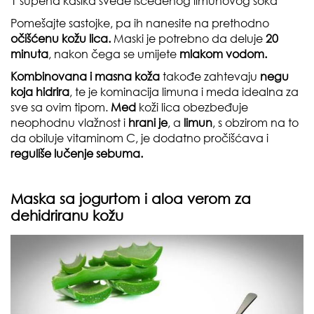
1 supena kašika sveđe isceđenog limunovog soka
Pomešajte sastojke, pa ih nanesite na prethodno
očišćenu kožu lica.
Maski je potrebno da deluje
20
minuta
, nakon čega se umijete
mlakom vodom.
Kombinovana i masna koža
takođe zahtevaju
negu
koja hidrira
, te je kominacija limuna i meda idealna za
sve sa ovim tipom.
Med
koži lica obezbeđuje
neophodnu vlažnost i
hrani je
, a
limun
, s obzirom na to
da obiluje vitaminom C, je dodatno pročišćava i
reguliše lučenje sebuma.
Maska sa jogurtom i aloa verom za
dehidriranu kožu