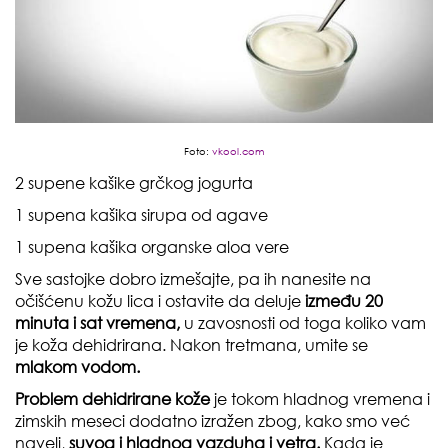
Foto:
vkool.com
2 supene kašike grčkog jogurta
1 supena kašika sirupa od agave
1 supena kašika organske aloa vere
Sve sastojke dobro izmešajte, pa ih nanesite na
očišćenu kožu lica i ostavite da deluje
između 20
minuta i sat vremena,
u zavosnosti od toga koliko vam
je koža dehidrirana. Nakon tretmana, umite se
mlakom vodom.
Problem dehidrirane kože
je tokom hladnog vremena i
zimskih meseci dodatno izražen zbog, kako smo već
naveli,
suvog i hladnog vazduha i vetra.
Kada je