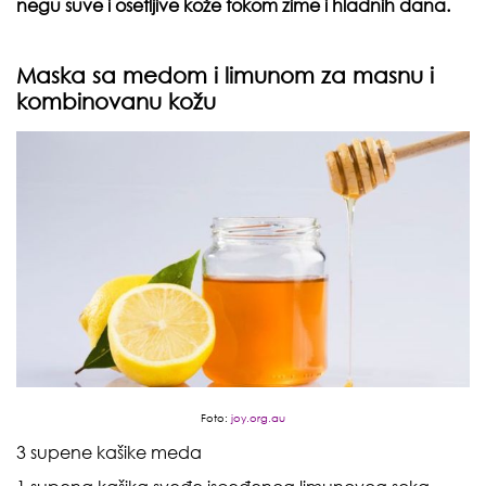
negu suve i osetljive kože tokom zime i hladnih dana.
Maska sa medom i limunom za masnu i
kombinovanu kožu
Foto:
joy.org.au
3 supene kašike meda