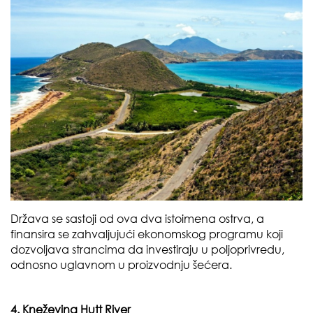
Država se sastoji od ova dva istoimena ostrva, a
finansira se zahvaljujući ekonomskog programu koji
dozvoljava strancima da investiraju u poljoprivredu,
odnosno uglavnom u proizvodnju šećera.
4. Kneževina Hutt River