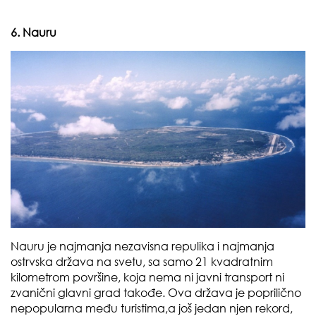
6. Nauru
Nauru je najmanja nezavisna repulika i najmanja
ostrvska država na svetu, sa samo 21 kvadratnim
kilometrom površine, koja nema ni javni transport ni
zvanični glavni grad takođe. Ova država je poprilično
nepopularna među turistima,a još jedan njen rekord,