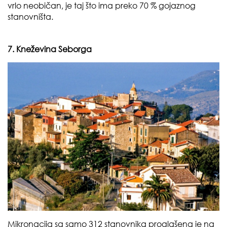
vrlo neobičan, je taj što ima preko 70 % gojaznog
stanovništa.
7. Kneževina Seborga
Mikronacija sa samo 312 stanovnika proglašena je na