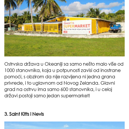
Ostrvska država u Okeaniji sa samo nešto malo više od
1000 stanovnika, koja u potpunosti zavisi od inostrane
pomoći, s obzirom da nije razvijena ni jedna grana
privrede, i to uglavnom od Novog Zelanda. Glavni
grad na ostrvu ima samo 600 stanovnika, i u celoj
državi postoji samo jedan supermarket!
3. Saint Kitts i Nevis