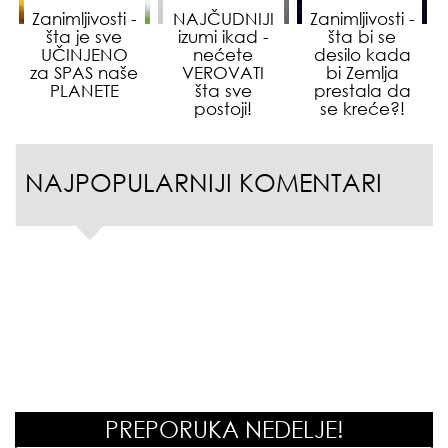
Zanimljivosti -
NAJČUDNIJI
Zanimljivosti -
šta je sve
izumi ikad -
šta bi se
UČINJENO
nećete
desilo kada
za SPAS naše
VEROVATI
bi Zemlja
PLANETE
šta sve
prestala da
postoji!
se kreće?!
NAJPOPULARNIJI KOMENTARI
PREPORUKA NEDELJE!