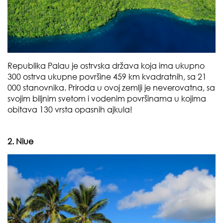
Republika Palau je ostrvska država koja ima ukupno
300 ostrva ukupne površine 459 km kvadratnih, sa 21
000 stanovnika. Priroda u ovoj zemlji je neverovatna, sa
svojim biljnim svetom i vodenim površinama u kojima
obitava 130 vrsta opasnih ajkula!
2. Niue