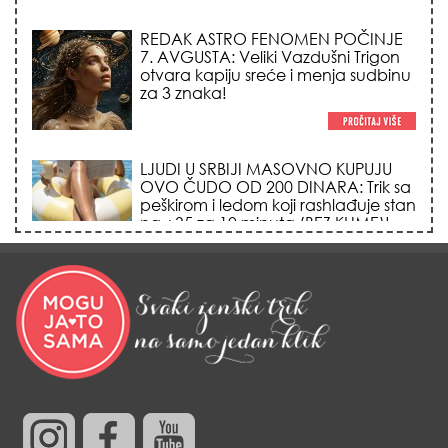
REDAK ASTRO FENOMEN POČINJE
7. AVGUSTA: Veliki Vazdušni Trigon
otvara kapiju sreće i menja sudbinu
za 3 znaka!
LJUDI U SRBIJI MASOVNO KUPUJU
OVO ČUDO OD 200 DINARA: Trik sa
peškirom i ledom koji rashlađuje stan
na +35 za 10 minuta (BEZ KLIME)!
DATUMI KOJI MENJAJU SUDBINU:
Ošišajte se OVIH dana u mesecu
ako želite da vam kosa raste kao iz
vode i privučete novu ljubav!
KREĆE SEZONA LAVA: 5 tajnih
osobina kraljeva horoskopa zbog