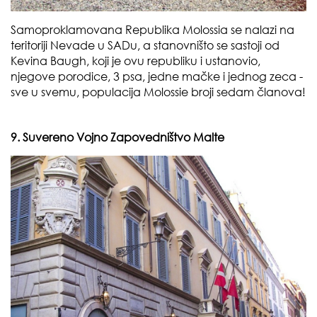
Samoproklamovana Republika Molossia se nalazi na
teritoriji Nevade u SADu, a stanovništo se sastoji od
Kevina Baugh, koji je ovu republiku i ustanovio,
njegove porodice, 3 psa, jedne mačke i jednog zeca -
sve u svemu, populacija Molossie broji sedam članova!
9. Suvereno Vojno Zapovedništvo Malte