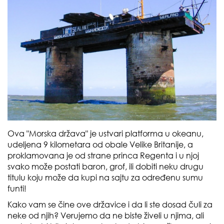
Ova "Morska država" je ustvari platforma u okeanu,
udeljena 9 kilometara od obale Velike Britanije, a
proklamovana je od strane princa Regenta i u njoj
svako može postati baron, grof, ili dobiti neku drugu
titulu koju može da kupi na sajtu za određenu sumu
funti!
Kako vam se čine ove državice i da li ste dosad čuli za
neke od njih? Verujemo da ne biste živeli u njima, ali