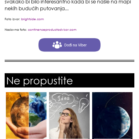
svakako bi bilo interesantno kada bi se našle na mapi
nekih budućih putovanja...
Foto izvor:
brightside.com
Naslovna foto:
continenceproductadvisor.com
Ne propustite