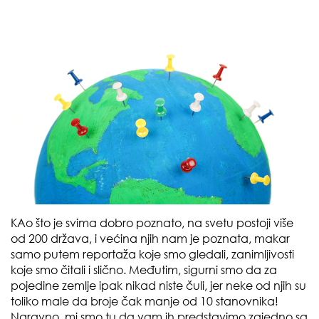
KAo što je svima dobro poznato, na svetu postoji više
od 200 država, i većina njih nam je poznata, makar
samo putem reportaža koje smo gledali, zanimljivosti
koje smo čitali i slično. Međutim, sigurni smo da za
pojedine zemlje ipak nikad niste čuli, jer neke od njih su
toliko male da broje čak manje od 10 stanovnika!
Naravno, mi smo tu da vam ih predstavimo zajedno sa