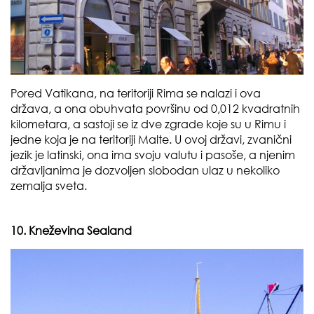
Pored Vatikana, na teritoriji Rima se nalazi i ova
država, a ona obuhvata površinu od 0,012 kvadratnih
kilometara, a sastoji se iz dve zgrade koje su u Rimu i
jedne koja je na teritoriji Malte. U ovoj državi, zvanični
jezik je latinski, ona ima svoju valutu i pasoše, a njenim
državljanima je dozvoljen slobodan ulaz u nekoliko
zemalja sveta.
10. Kneževina Sealand