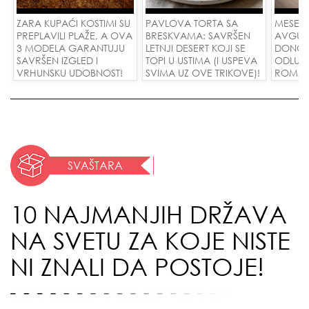
ZARA KUPAĆI KOSTIMI SU
PAVLOVA TORTA SA
MESEČ
PREPLAVILI PLAŽE, A OVA
BRESKVAMA: SAVRŠEN
AVGUST
3 MODELA GARANTUJU
LETNJI DESERT KOJI SE
DONOSI
SAVRŠEN IZGLED I
TOPI U USTIMA (I USPEVA
ODLUKE
VRHUNSKU UDOBNOST!
SVIMA UZ OVE TRIKOVE)!
ROMANS
USPEH 
SVAŠTARA
10 NAJMANJIH DRŽAVA
NA SVETU ZA KOJE NISTE
NI ZNALI DA POSTOJE!