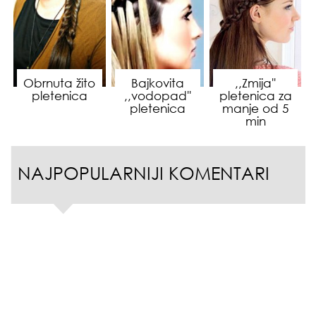
Obrnuta žito
Bajkovita
,,Zmija''
pletenica
,,vodopad''
pletenica za
pletenica
manje od 5
min
NAJPOPULARNIJI KOMENTARI