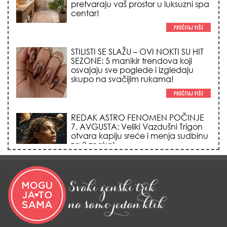
osvajaju sve poglede i izgledaju
skupo na svačijim rukama!
REDAK ASTRO FENOMEN POČINJE
7. AVGUSTA: Veliki Vazdušni Trigon
otvara kapiju sreće i menja sudbinu
za 3 znaka!
LJUDI U SRBIJI MASOVNO KUPUJU
OVO ČUDO OD 200 DINARA: Trik sa
peškirom i ledom koji rashlađuje stan
na +35 za 10 minuta (BEZ KLIME)!
DATUMI KOJI MENJAJU SUDBINU:
Ošišajte se OVIH dana u mesecu
ako želite da vam kosa raste kao iz
vode i privučete novu ljubav!