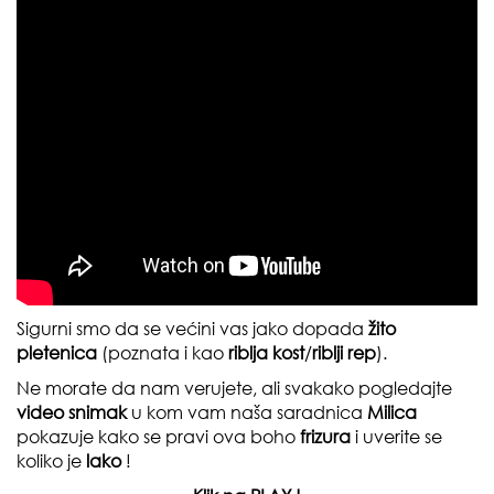
Sigurni smo da se većini vas jako dopada
žito
pletenica
(poznata i kao
riblja kost
/
riblji rep
).
Ne morate da nam verujete, ali svakako pogledajte
video snimak
u kom vam naša saradnica
Milica
pokazuje kako se pravi ova boho
frizura
i uverite se
koliko je
lako
!