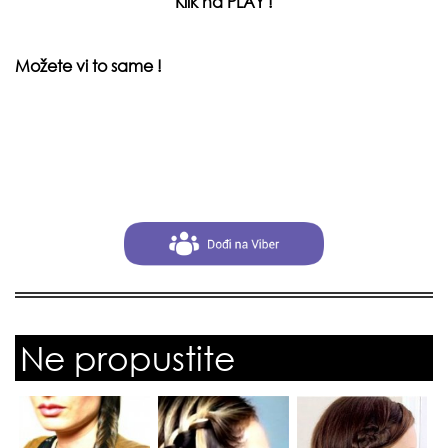
Klik na PLAY !
Možete vi to same !
Ne propustite