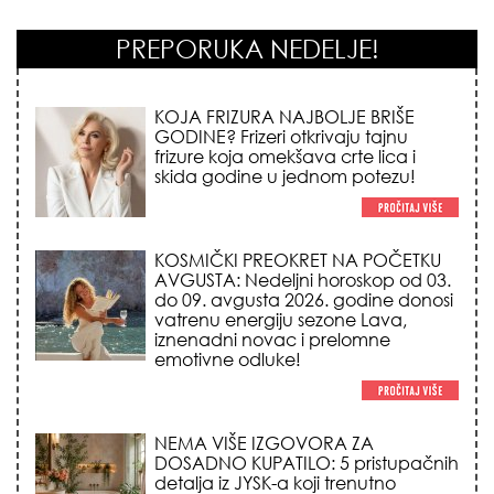
PREPORUKA NEDELJE!
KOSMIČKI PREOKRET NA POČETKU
AVGUSTA: Nedeljni horoskop od 03.
do 09. avgusta 2026. godine donosi
vatrenu energiju sezone Lava,
iznenadni novac i prelomne
emotivne odluke!
NEMA VIŠE IZGOVORA ZA
DOSADNO KUPATILO: 5 pristupačnih
detalja iz JYSK-a koji trenutno
pretvaraju vaš prostor u luksuzni spa
centar!
STILISTI SE SLAŽU – OVI NOKTI SU HIT
SEZONE: 5 manikir trendova koji