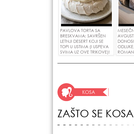
PAVLOVA TORTA SA
MESEČN
BRESKVAMA: SAVRŠEN
AVGUST
LETNJI DESERT KOJI SE
DONOSI
TOPI U USTIMA (I USPEVA
ODLUKE
SVIMA UZ OVE TRIKOVE)!
ROMANSE
USPEH Z
KOSA
ZAŠTO SE KOSA