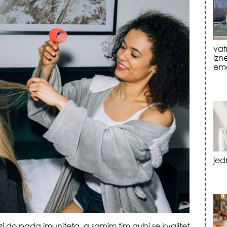
jed
tre
luk
zi do pada imuniteta, a samim tim gubi se kvalitet