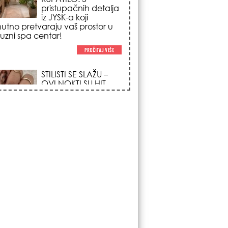
poglede i izgledaju
po na svačijim rukama!
REDAK ASTRO
FENOMEN POČINJE
7. AVGUSTA: Veliki
Vazdušni Trigon
otvara kapiju sreće i
menja sudbinu za 3
ka!
LJUDI U SRBIJI
MASOVNO KUPUJU
OVO ČUDO OD 200
DINARA: Trik sa
peškirom i ledom koji
rashlađuje stan na
 za 10 minuta (BEZ KLIME)!