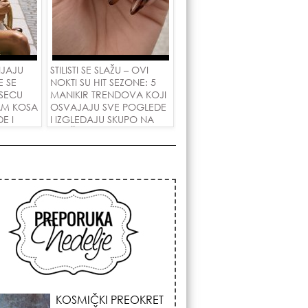
NJAJU
STILISTI SE SLAŽU – OVI
E SE
NOKTI SU HIT SEZONE: 5
SECU
MANIKIR TRENDOVA KOJI
AM KOSA
OSVAJAJU SVE POGLEDE
E I
I IZGLEDAJU SKUPO NA
 LJUBAV!
SVAČIJIM RUKAMA!
KOJA FRIZURA