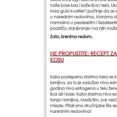
naše kose kao i kože lica i tela. U
kosa gubi kvalitet i počinje da se
u narednim redovima. Moramo da 
normalno u pedesetim i šezdesetim 
podstiču stanjivanje i na njih m
Zato, krenimo redom.
N
E PROPUSTITE:
RECEPT Z
KOSU
Kako postepeno starimo tako se kva
lomljiva, za to je zaslužan nivo es
godina nivo estrogena u telu žene
lica ali i kose. Kako starimo nivo 
tanja i lomljiva. Međutim, sve veći 
mlade. Pitali smo stručnjake šta
narednim redovima!