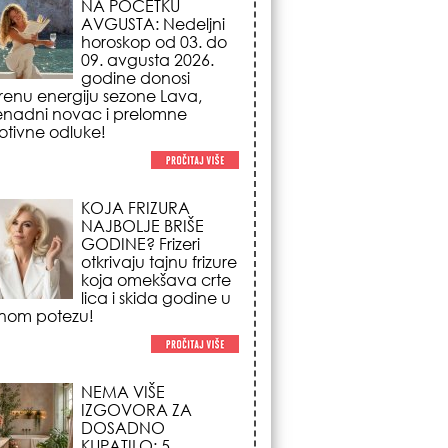
NAJBOLJE BRIŠE
GODINE? Frizeri
otkrivaju tajnu frizure
koja omekšava crte
lica i skida godine u
nom potezu!
NEMA VIŠE
IZGOVORA ZA
DOSADNO
KUPATILO: 5
pristupačnih detalja
iz JYSK-a koji
nutno pretvaraju vaš prostor u
suzni spa centar!
STILISTI SE SLAŽU –
OVI NOKTI SU HIT
SEZONE: 5 manikir
trendova koji
osvajaju sve