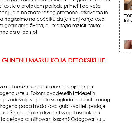
koliko ste u proteklom periodu primetili da vaša
sku
 stanjuje a ne znate razlog promene- otkrivamo ih
naglasimo na početku da je stanjivanje kose
godinama života, ali pre toga različiti faktori
ožemo da utičemo!
A GLINENU MASKU KOJA DETOKSIKUJE
zna
litet naše kose gubi i ona postaje tanja i
trogena u telu. Tokom dvadesetih i tridesetih
 je zadovoljavajuć što se ogleda i u lepoti njenog
estrogena pada i naša kosa gubi kvalitet, postaje
broj žena se žali na kvalitet svoje kose iako su
+35
 se to dešava sa njihovom kosom? Odogovori su u