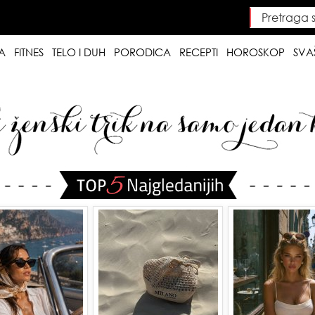
Pretraga saj
Searc
A
FITNES
TELO I DUH
PORODICA
RECEPTI
HOROSKOP
SVA