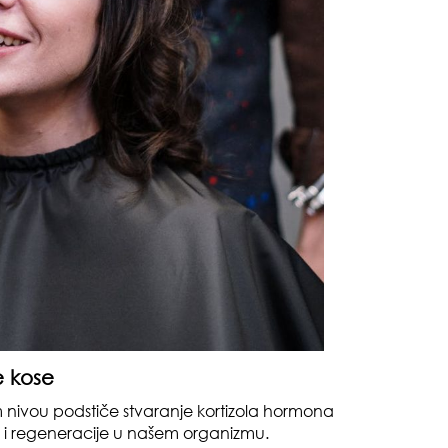
da
zbo
mes
e kose
m nivou podstiče stvaranje kortizola hormona
a i regeneracije u našem organizmu.
čuv