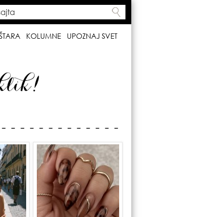
ta
h form
ŠTARA
KOLUMNE
UPOZNAJ SVET