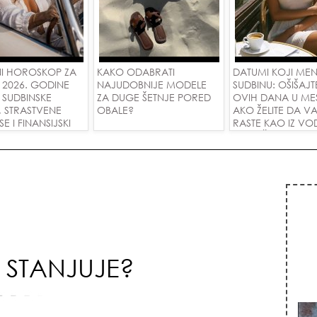
I HOROSKOP ZA
KAKO ODABRATI
DATUMI KOJI ME
 2026. GODINE
NAJUDOBNIJE MODELE
SUDBINU: OŠIŠAJT
 SUDBINSKE
ZA DUGE ŠETNJE PORED
OVIH DANA U ME
, STRASTVENE
OBALE?
AKO ŽELITE DA V
 I FINANSIJSKI
RASTE KAO IZ VOD
A SVE ZNAKOVE!
PRIVUČETE NOVU
 STANJUJE?