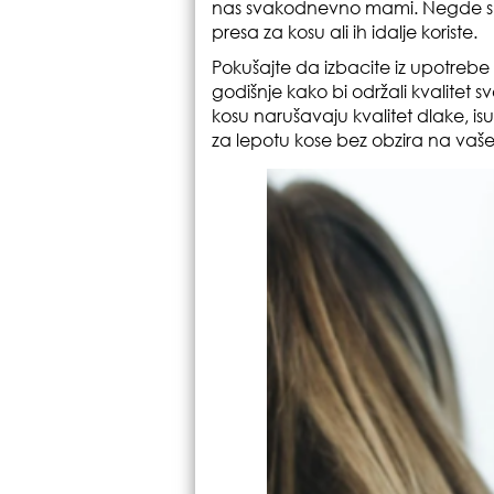
nas svakodnevno mami. Negde su s
presa za kosu ali ih idalje koriste.
Pokušajte da izbacite iz upotrebe 
godišnje kako bi održali kvalitet s
kosu narušavaju kvalitet dlake, is
za lepotu kose bez obzira na vaš