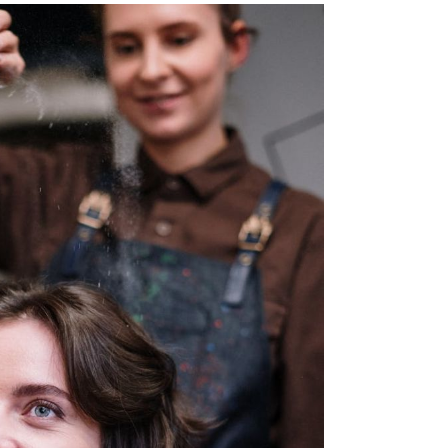
pri
tok