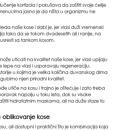
suš
 lučenje kortizola i pokušava da zaštiti svoje ćelije
trenucima jasno je da ništa u organizmu ne
eda naše kose i slabi je, jer vlasi duži vremenski
ja tako da se tokom dvadesetih ali i ranije, na
o susresti sa tankom kosom.
gen
že uticati na kvalitet naše kose, jer vlasi upijaju
oki
 lepe na vlasi i usporavaju regeneraciju.
torije u kojima je velika količina duvanskog dima
 gubimo njen prirodni kvalitet.
e utiče na kosu i trajno je oštećuje i zato treba
boravak napolju u toku leta, dok su visoke
štiti hidratatnim maskama, ali na duže staze to
a oblikovanje kose
muž
kosu, ali dostupni i praktični što je kombinacija koja