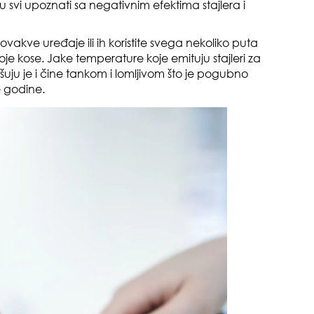
vi upoznati sa negativnim efektima stajlera i
ovakve uređaje ili ih koristite svega nekoliko puta
voje kose. Jake temperature koje emituju stajleri za
ušuju je i čine tankom i lomljivom što je pogubno
e godine.
sam