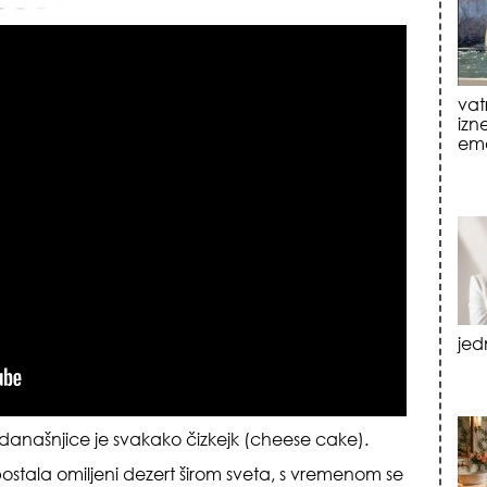
jed
tre
luk
današnjice je svakako čizkejk (cheese cake).
ostala omiljeni dezert širom sveta, s vremenom se