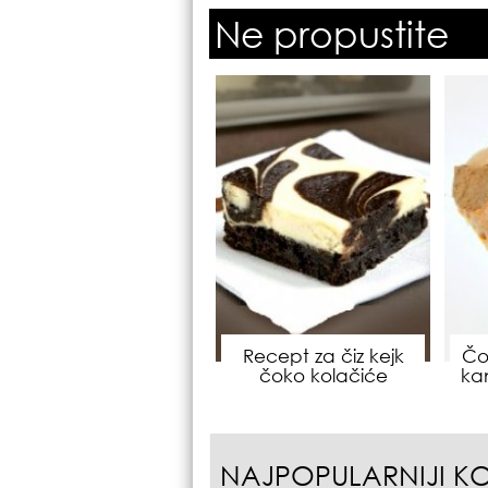
Ne propustite
Recept za čiz kejk
Čo
čoko kolačiće
ka
NAJPOPULARNIJI K