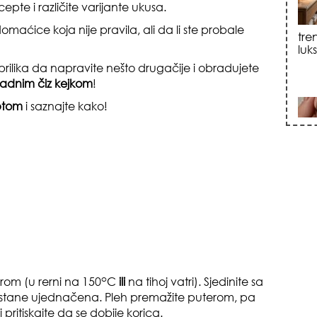
cepte i različite varijante ukusa.
sku
maćice koja nije pravila, ali da li ste probale
prilika da napravite nešto drugačije i obradujete
adnim čiz kejkom
!
ptom
i saznajte kako!
zna
o
rom (u rerni na 150
C
ili
na tihoj vatri). Sjedinite sa
+35
stane ujednačena. Pleh premažite puterom, pa
 pritiskajte da se dobije korica.