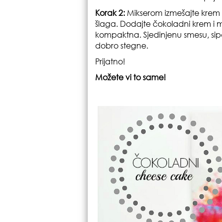
Korak 2:
Mikserom izmešajte krem 
šlaga. Dodajte čokoladni krem i
kompaktna. Sjedinjenu smesu, sipaj
dobro stegne.
Prijatno!
Možete vi to same!