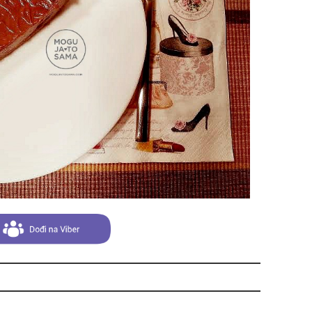
suš
gen
oki
muž