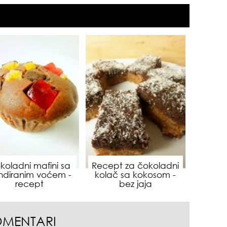
sam
koladni mafini sa
Recept za čokoladni
ndiranim voćem -
kolač sa kokosom -
recept
bez jaja
OMENTARI