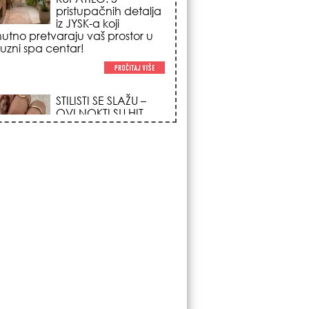
poglede i izgledaju
po na svačijim rukama!
REDAK ASTRO
FENOMEN POČINJE
7. AVGUSTA: Veliki
Vazdušni Trigon
otvara kapiju sreće i
menja sudbinu za 3
ka!
LJUDI U SRBIJI
MASOVNO KUPUJU
OVO ČUDO OD 200
DINARA: Trik sa
peškirom i ledom koji
rashlađuje stan na
 za 10 minuta (BEZ KLIME)!