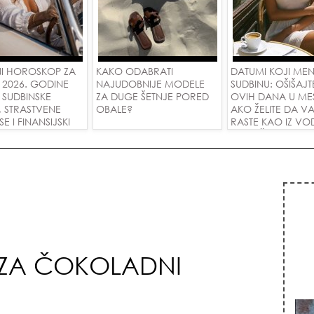
I HOROSKOP ZA
KAKO ODABRATI
DATUMI KOJI ME
 2026. GODINE
NAJUDOBNIJE MODELE
SUDBINU: OŠIŠAJT
 SUDBINSKE
ZA DUGE ŠETNJE PORED
OVIH DANA U ME
, STRASTVENE
OBALE?
AKO ŽELITE DA V
 I FINANSIJSKI
RASTE KAO IZ VOD
A SVE ZNAKOVE!
PRIVUČETE NOVU
 ZA ČOKOLADNI