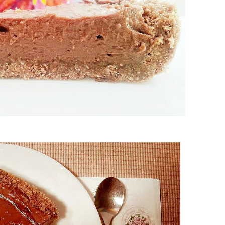
da
zbo
mes
čuv