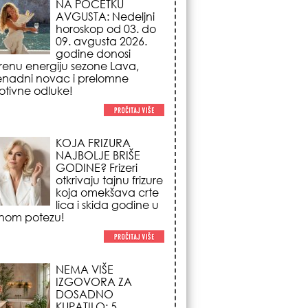
NAJBOLJE BRIŠE
GODINE? Frizeri
otkrivaju tajnu frizure
koja omekšava crte
lica i skida godine u
nom potezu!
NEMA VIŠE
IZGOVORA ZA
DOSADNO
KUPATILO: 5
pristupačnih detalja
iz JYSK-a koji
nutno pretvaraju vaš prostor u
suzni spa centar!
STILISTI SE SLAŽU –
OVI NOKTI SU HIT
SEZONE: 5 manikir
trendova koji
osvajaju sve