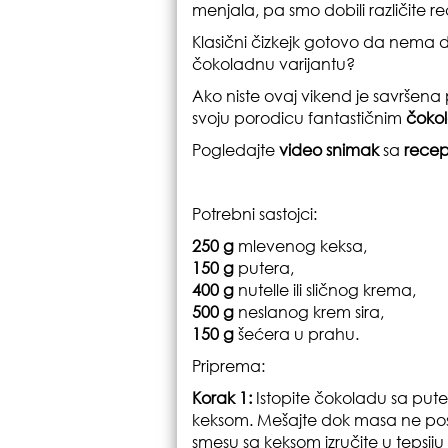
menjala, pa smo dobili različite re
Klasični čizkejk gotovo da nema do
čokoladnu varijantu?
Ako niste ovaj vikend je savršena 
svoju porodicu fantastičnim
čokol
Pogledajte
video snimak
sa
rece
Potrebni sastojci:
250 g
mlevenog keksa,
150 g
putera,
400 g
nutelle ili sličnog krema,
500 g
neslanog krem sira,
150 g
šećera u prahu.
Priprema:
Korak 1:
Istopite čokoladu sa pute
keksom. Mešajte dok masa ne po
smesu sa keksom izručite u tepsiju i