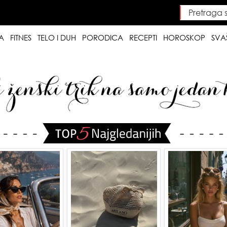
Pretraga saj
Searc
A
FITNES
TELO I DUH
PORODICA
RECEPTI
HOROSKOP
SVA