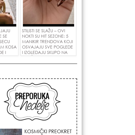
NJAJU
STILISTI SE SLAŽU – OVI
E SE
NOKTI SU HIT SEZONE: 5
SECU
MANIKIR TRENDOVA KOJI
AM KOSA
OSVAJAJU SVE POGLEDE
E I
I IZGLEDAJU SKUPO NA
 LJUBAV!
SVAČIJIM RUKAMA!
KOJA FRIZURA