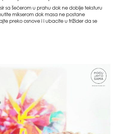
sir sa šećerom u prahu dok ne dobije teksturu
 mutite mikserom dok masa ne postane
te preko osnove i i ubacite u frižider da se
pri
tok