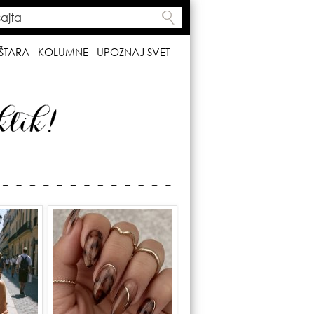
ta
h form
ŠTARA
KOLUMNE
UPOZNAJ SVET