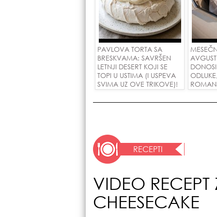
PAVLOVA TORTA SA
MESEČN
BRESKVAMA: SAVRŠEN
AVGUST
LETNJI DESERT KOJI SE
DONOSI
TOPI U USTIMA (I USPEVA
ODLUKE
SVIMA UZ OVE TRIKOVE)!
ROMANSE
USPEH Z
RECEPTI
VIDEO RECEPT
CHEESECAKE