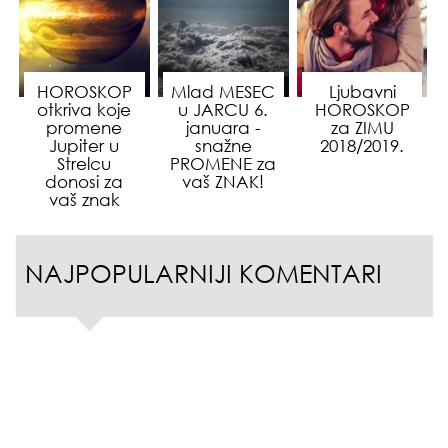
HOROSKOP
Mlad MESEC
Ljubavni
otkriva koje
u JARCU 6.
HOROSKOP
promene
januara -
za ZIMU
Jupiter u
snažne
2018/2019.
Strelcu
PROMENE za
donosi za
vaš ZNAK!
vaš znak
NAJPOPULARNIJI KOMENTARI