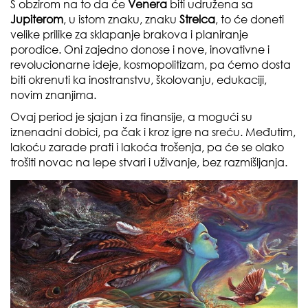
S obzirom na to da će
Venera
biti udružena sa
Jupiterom
, u istom znaku, znaku
Strelca
, to će doneti
velike prilike za sklapanje brakova i planiranje
porodice. Oni zajedno donose i nove, inovativne i
revolucionarne ideje, kosmopolitizam, pa ćemo dosta
biti okrenuti ka inostranstvu, školovanju, edukaciji,
novim znanjima.
Ovaj period je sjajan i za finansije, a mogući su
iznenadni dobici, pa čak i kroz igre na sreću. Međutim,
lakoću zarade prati i lakoća trošenja, pa će se olako
trošiti novac na lepe stvari i uživanje, bez razmišljanja.