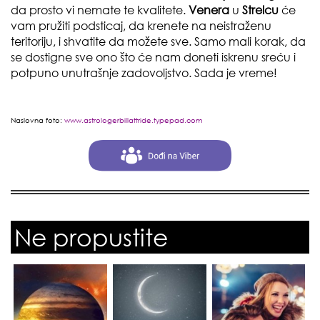
da prosto vi nemate te kvalitete.
Venera
u
Strelcu
će
vam pružiti podsticaj, da krenete na neistraženu
teritoriju, i shvatite da možete sve. Samo mali korak, da
se dostigne sve ono što će nam doneti iskrenu sreću i
potpuno unutrašnje zadovoljstvo. Sada je vreme!
Naslovna foto:
www.astrologerbillattride.typepad.com
Ne propustite