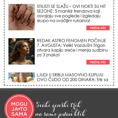
STILISTI SE SLAŽU – OVI NOKTI SU HIT
SEZONE: 5 manikir trendova koji
osvajaju sve poglede i izgledaju
skupo na svačijim rukama!
REDAK ASTRO FENOMEN POČINJE
7. AVGUSTA: Veliki Vazdušni Trigon
otvara kapiju sreće i menja sudbinu
za 3 znaka!
LJUDI U SRBIJI MASOVNO KUPUJU
OVO ČUDO OD 200 DINARA: Trik sa
peškirom i ledom koji rashlađuje stan
na +35 za 10 minuta (BEZ KLIME)!
DATUMI KOJI MENJAJU SUDBINU:
Ošišajte se OVIH dana u mesecu
ako želite da vam kosa raste kao iz
vode i privučete novu ljubav!