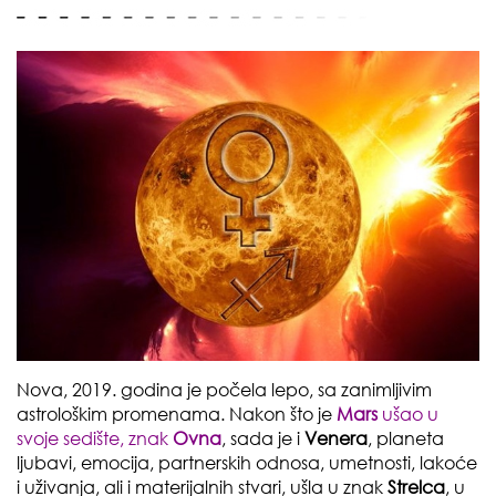
Nova, 2019. godina je počela lepo, sa zanimljivim
astrološkim promenama. Nakon što je
Mars
ušao u
svoje sedište, znak
Ovna
, sada je i
Venera
, planeta
ljubavi, emocija, partnerskih odnosa, umetnosti, lakoće
i uživanja, ali i materijalnih stvari, ušla u znak
Strelca
, u