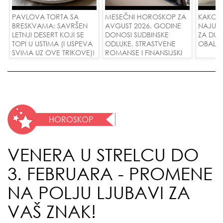
PAVLOVA TORTA SA
MESEČNI HOROSKOP ZA
KAKO 
BRESKVAMA: SAVRŠEN
AVGUST 2026. GODINE
NAJUD
LETNJI DESERT KOJI SE
DONOSI SUDBINSKE
ZA DUG
TOPI U USTIMA (I USPEVA
ODLUKE, STRASTVENE
OBALE
SVIMA UZ OVE TRIKOVE)!
ROMANSE I FINANSIJSKI
USPEH ZA SVE ZNAKOVE!
HOROSKOP
VENERA U STRELCU DO
3. FEBRUARA - PROMENE
NA POLJU LJUBAVI ZA
VAŠ ZNAK!