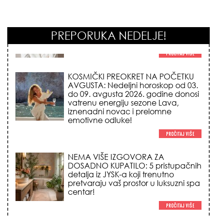
PREPORUKA NEDELJE!
KOSMIČKI PREOKRET NA POČETKU
AVGUSTA: Nedeljni horoskop od 03.
do 09. avgusta 2026. godine donosi
vatrenu energiju sezone Lava,
iznenadni novac i prelomne
emotivne odluke!
NEMA VIŠE IZGOVORA ZA
DOSADNO KUPATILO: 5 pristupačnih
detalja iz JYSK-a koji trenutno
pretvaraju vaš prostor u luksuzni spa
centar!