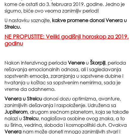
kome će ostati do 3. februara 2019. godine. Jedno je
sigurno, biće ovo veoma zanimljiv period!
U nastavku saznajte,
kakve promene donosi Venera u
Strelcu.
NE PROPUSTITE: Veliki godišnji horoskop za 2019.
godinu
Nakon intenzivnog perioda
Venere
u
Škorpiji
, perioda
rešavanja emocionalnih odnosa, ali i sagledavanja
sopstvenih emocija, zaranjanja u sopstvene dubine i
hvatanja u koštac sa sopstvenim nemirima, sada je
vreme da odahnemo.
Venera u Strelcu
donosi dozu optimizma, avanture,
zanimljivih dešavanja i raspoloženje. Udružena sa
Jupiterom
, drugom srećnom planetom, koja se takođe
nalazi u
Strelcu
, naglašava osobine ovog znaka, a to
su širina, vedrina, sloboda i kosmopolitski duh. Ovakva
Venera
nam može doneti mnogo zanimljivih stvari i