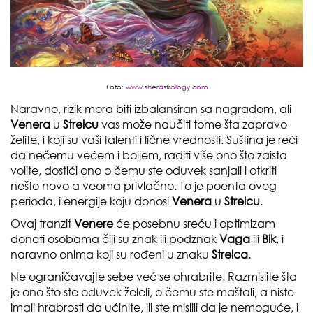
Foto:
www.sherastrology.com
Naravno, rizik mora biti izbalansiran sa nagradom, ali
Venera
u
Strelcu
vas može naučiti tome šta zapravo
želite, i koji su vaši talenti i lične vrednosti. Suština je reći
da nečemu većem i boljem, raditi više ono što zaista
volite, dostići ono o čemu ste oduvek sanjali i otkriti
nešto novo a veoma privlačno. To je poenta ovog
perioda, i energije koju donosi
Venera
u
Strelcu
.
Ovaj tranzit
Venere
će posebnu sreću i optimizam
doneti osobama čiji su znak ili podznak
Vaga
ili
Bik
, i
naravno onima koji su rođeni u znaku
Strelca
.
Ne ograničavajte sebe već se ohrabrite. Razmislite šta
je ono što ste oduvek želeli, o čemu ste maštali, a niste
imali hrabrosti da učinite, ili ste mislili da je nemoguće, i