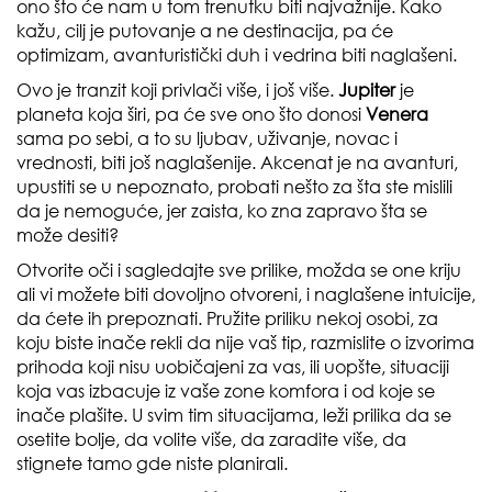
ono što će nam u tom trenutku biti najvažnije. Kako
kažu, cilj je putovanje a ne destinacija, pa će
optimizam, avanturistički duh i vedrina biti naglašeni.
Ovo je tranzit koji privlači više, i još više.
Jupiter
je
planeta koja širi, pa će sve ono što donosi
Venera
sama po sebi, a to su ljubav, uživanje, novac i
vrednosti, biti još naglašenije. Akcenat je na avanturi,
upustiti se u nepoznato, probati nešto za šta ste mislili
da je nemoguće, jer zaista, ko zna zapravo šta se
može desiti?
Otvorite oči i sagledajte sve prilike, možda se one kriju
ali vi možete biti dovoljno otvoreni, i naglašene intuicije,
da ćete ih prepoznati. Pružite priliku nekoj osobi, za
koju biste inače rekli da nije vaš tip, razmislite o izvorima
prihoda koji nisu uobičajeni za vas, ili uopšte, situaciji
koja vas izbacuje iz vaše zone komfora i od koje se
inače plašite. U svim tim situacijama, leži prilika da se
osetite bolje, da volite više, da zaradite više, da
stignete tamo gde niste planirali.