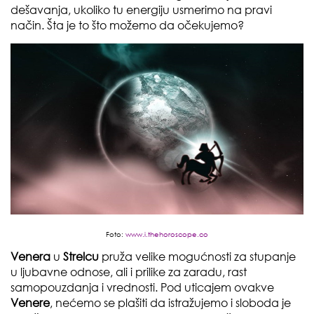
dešavanja, ukoliko tu energiju usmerimo na pravi
način. Šta je to što možemo da očekujemo?
Foto:
www.i.thehoroscope.co
Venera
u
Strelcu
pruža velike mogućnosti za stupanje
u ljubavne odnose, ali i prilike za zaradu, rast
samopouzdanja i vrednosti. Pod uticajem ovakve
Venere
, nećemo se plašiti da istražujemo i sloboda je