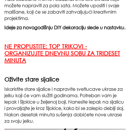
možete napraviti za pola sata. Možete uposliti i svoje
mališane, koji će se zabaviti zahvaljujući kreativnim
projektima.
Ideje za novogodišnju DIY dekoraciju slede u nastavku.
NE PROPUSTITE:
TOP TRIKOVI -
ORGANIZUJTE DNEVNU SOBU ZA TRIDESET
MINUTA
Oživite stare sijalice
Iskoristite stare sijalice i napravite svetlucave ukrase za
jelku koji će vam služiti godinama. Potreban vam je
lepak i šljokice u željenoj boji. Nanesite lepak na sijalicu
i provaljajte je kroz šljokice, kako bi se zalepio deblji sloj.
Nakon desetak minuta sušenja dobićete nove ukrase
za svoju jelku.