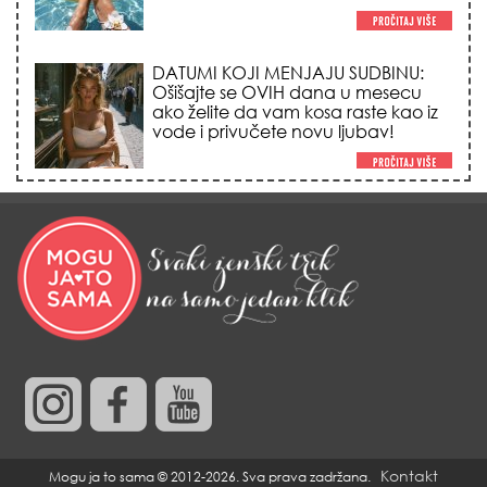
DATUMI KOJI MENJAJU SUDBINU:
Ošišajte se OVIH dana u mesecu
ako želite da vam kosa raste kao iz
vode i privučete novu ljubav!
TRIK SA CRVENIM NOVČANIKOM I
LOVOROVIM LISTOM: Stari ritual
privlačenja novca koji treba uraditi
baš tokom sezone Lava!
HEMIJA VAM UOPŠTE NE TREBA:
Ovako su naše bake čistile kuću za
0 dinara, a sve je blistalo i mirisalo
danima!
Kontakt
Mogu ja to sama © 2012-2026. Sva prava zadržana.