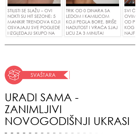
STILISTI SE SLAŽU – OVI
TRIK OD 0 DINARA SA
SVI ĆE 
NOKTI SU HIT SEZONE: 5
LEDOM I KAMILICOM
OVIM M
MANIKIR TRENDOVA KOJI
KOJI PEGLA BORE, BRIŠE
OD PIS
OSVAJAJU SVE POGLEDE
NADUTOST I VRAĆA SJAJ
KOG KO
I IZGLEDAJU SKUPO NA
LICU ZA 3 MINUTA!
NAJFINI
SVAČIJIM RUKAMA!
SU POL
ZAMEN
DINARA
SVAŠTARA
URADI SAMA -
ZANIMLJIVI
NOVOGODIŠNJI UKRASI