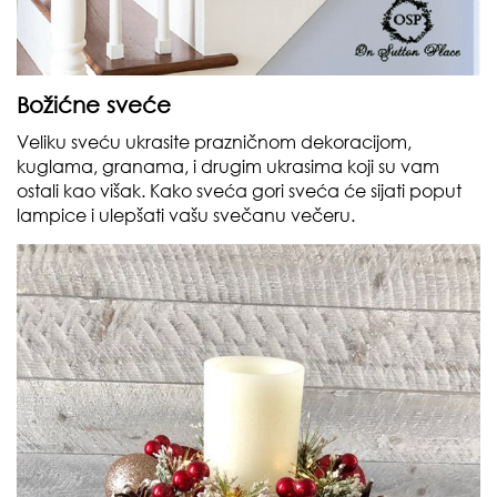
Božićne sveće
Veliku sveću ukrasite prazničnom dekoracijom,
kuglama, granama, i drugim ukrasima koji su vam
ostali kao višak. Kako sveća gori sveća će sijati poput
lampice i ulepšati vašu svečanu večeru.