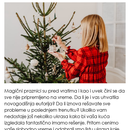
Magični praznici su pred vratima i kao i uvek čini se da
sve nije pripremljeno na vreme. Da li je i vas uhvatila
novogodišnja euforija? Da li iznova rešavate sve
probleme u poslednjem trenutku? Ukoliko vam
nedostaje još nekoliko ukrasa kako bi vaša kuća
izgledala fantastično imamo rešenje. Pritom cenimo
vaše slobodno vreme i odabrali smo listu ukrasa koje