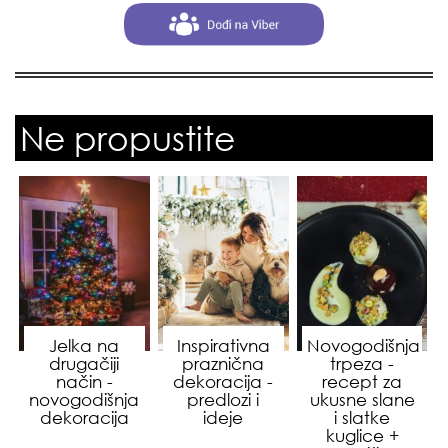
Ne propustite
Jelka na
Inspirativna
Novogodišnja
drugačiji
praznična
trpeza -
način -
dekoracija -
recept za
novogodišnja
predlozi i
ukusne slane
dekoracija
ideje
i slatke
kuglice +