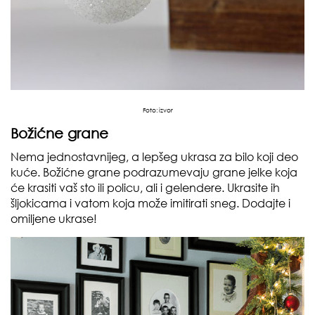
Foto:
izvor
Božićne grane
Nema jednostavnijeg, a lepšeg ukrasa za bilo koji deo
kuće. Božićne grane podrazumevaju grane jelke koja
će krasiti vaš sto ili policu, ali i gelendere. Ukrasite ih
šljokicama i vatom koja može imitirati sneg. Dodajte i
omiljene ukrase!