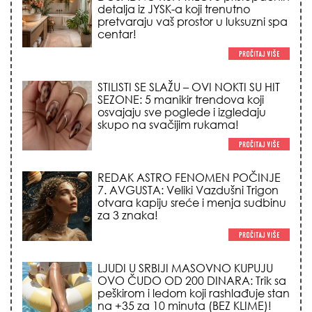
detalja iz JYSK-a koji trenutno
pretvaraju vaš prostor u luksuzni spa
centar!
STILISTI SE SLAŽU – OVI NOKTI SU HIT
SEZONE: 5 manikir trendova koji
osvajaju sve poglede i izgledaju
skupo na svačijim rukama!
REDAK ASTRO FENOMEN POČINJE
7. AVGUSTA: Veliki Vazdušni Trigon
otvara kapiju sreće i menja sudbinu
za 3 znaka!
LJUDI U SRBIJI MASOVNO KUPUJU
OVO ČUDO OD 200 DINARA: Trik sa
peškirom i ledom koji rashlađuje stan
na +35 za 10 minuta (BEZ KLIME)!