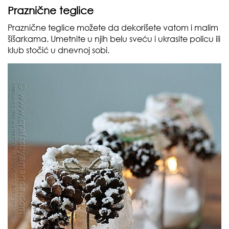
Praznične teglice
Praznične teglice možete da dekorišete vatom i malim
šišarkama. Umetnite u njih belu sveću i ukrasite policu ili
klub stočić u dnevnoj sobi.