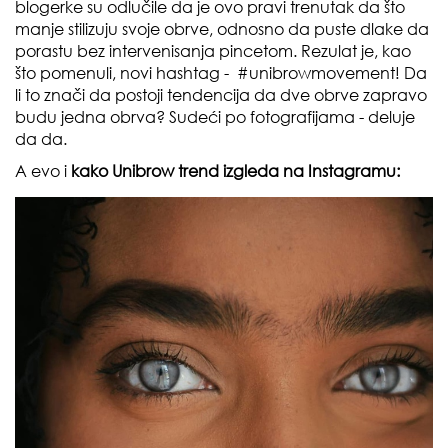
blogerke su odlučile da je ovo pravi trenutak da što
manje stilizuju svoje obrve, odnosno da puste dlake da
porastu bez intervenisanja pincetom. Rezulat je, kao
što pomenuli, novi hashtag - #unibrowmovement! Da
li to znači da postoji tendencija da dve obrve zapravo
budu jedna obrva? Sudeći po fotografijama - deluje
da da.
A evo i
kako Unibrow trend izgleda na Instagramu: