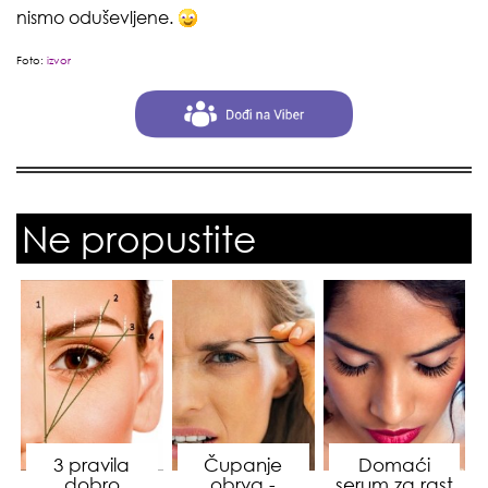
nismo oduševljene.
Foto:
izvor
Ne propustite
3 pravila
Čupanje
Domaći
dobro
obrva -
serum za rast