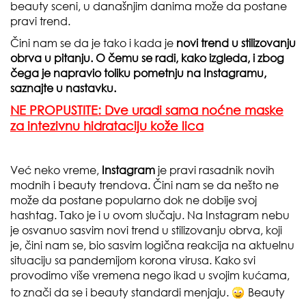
beauty sceni, u današnjim danima može da postane
pravi trend.
Čini nam se da je tako i kada je
novi trend u stilizovanju
obrva u pitanju. O čemu se radi, kako izgleda, i zbog
čega je napravio toliku pometnju na Instagramu,
saznajte u nastavku.
NE PROPUSTITE: Dve uradi sama noćne maske
za intezivnu hidrataciju kože lica
Već neko vreme,
Instagram
je pravi rasadnik novih
modnih i beauty trendova. Čini nam se da nešto ne
može da postane popularno dok ne dobije svoj
hashtag. Tako je i u ovom slučaju. Na Instagram nebu
je osvanuo sasvim novi trend u stilizovanju obrva, koji
je, čini nam se, bio sasvim logična reakcija na aktuelnu
situaciju sa pandemijom korona virusa. Kako svi
provodimo više vremena nego ikad u svojim kućama,
to znači da se i beauty standardi menjaju.
Beauty