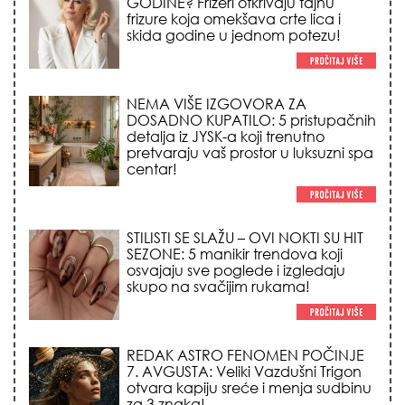
GODINE? Frizeri otkrivaju tajnu
frizure koja omekšava crte lica i
skida godine u jednom potezu!
NEMA VIŠE IZGOVORA ZA
DOSADNO KUPATILO: 5 pristupačnih
detalja iz JYSK-a koji trenutno
pretvaraju vaš prostor u luksuzni spa
centar!
STILISTI SE SLAŽU – OVI NOKTI SU HIT
SEZONE: 5 manikir trendova koji
osvajaju sve poglede i izgledaju
skupo na svačijim rukama!
REDAK ASTRO FENOMEN POČINJE
7. AVGUSTA: Veliki Vazdušni Trigon
otvara kapiju sreće i menja sudbinu
za 3 znaka!