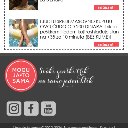
LJUDI U SRBIJI MASOVNO KUPUJU
OVO ČUDO OD 200 DINARA: Trik sa
peškirom i ledom koji rashlađuje stan
na +35 za 10 minuta (BEZ KLIME)!
DATUMI KOJI MENJAJU SUDBINU:
Ošišajte se OVIH dana u mesecu
ako želite da vam kosa raste kao iz
vode i privučete novu ljubav!
TRIK SA CRVENIM NOVČANIKOM I
LOVOROVIM LISTOM: Stari ritual
privlačenja novca koji treba uraditi
baš tokom sezone Lava!
Kontakt
Mogu ja to sama © 2012-2026. Sva prava zadržana.