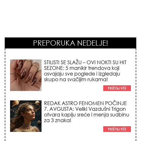
PREPORUKA NEDELJE!
STILISTI SE SLAŽU – OVI NOKTI SU HIT
SEZONE: 5 manikir trendova koji
osvajaju sve poglede i izgledaju
skupo na svačijim rukama!
REDAK ASTRO FENOMEN POČINJE
7. AVGUSTA: Veliki Vazdušni Trigon
otvara kapiju sreće i menja sudbinu
za 3 znaka!