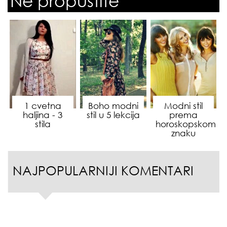
Ne propustite
1 cvetna
Boho modni
Modni stil
haljina - 3
stil u 5 lekcija
prema
stila
horoskopskom
znaku
NAJPOPULARNIJI KOMENTARI