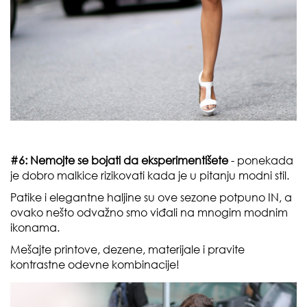
#6: Nemojte se bojati da eksperimentišete
- ponekada
je dobro malkice rizikovati kada je u pitanju modni stil.
Patike i elegantne haljine su ove sezone potpuno IN, a
ovako nešto odvažno smo viđali na mnogim modnim
ikonama.
Mešajte printove, dezene, materijale i pravite
kontrastne odevne kombinacije!