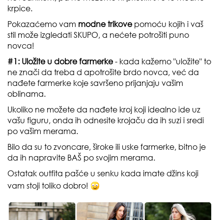
krpice.
Pokazaćemo vam
modne trikove
pomoću kojih i vaš
stil može izgledati SKUPO, a nećete potrošiti puno
novca!
#1: Uložite u dobre farmerke
- kada kažemo "uložite" to
ne znači da treba d apotrošite brdo novca, već da
nađete farmerke koje savršeno prijanjaju vašim
oblinama.
Ukoliko ne možete da nađete kroj koji idealno ide uz
vašu figuru, onda ih odnesite krojaču da ih suzi i sredi
po vašim merama.
Bilo da su to zvoncare, široke ili uske farmerke, bitno je
da ih napravite BAŠ po svojim merama.
Ostatak
outfita
pašće u senku kada imate džins koji
vam stoji toliko dobro!