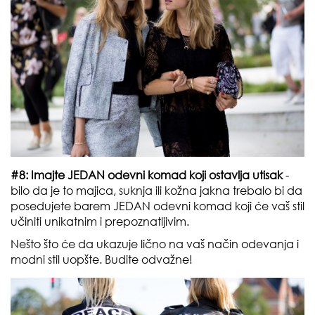
#8: Imajte JEDAN odevni komad koji ostavlja utisak
-
bilo da je to majica, suknja ili kožna jakna trebalo bi da
posedujete barem JEDAN odevni komad koji će vaš stil
učiniti unikatnim i prepoznatljivim.
Nešto što će da ukazuje lično na vaš način odevanja i
modni stil uopšte. Budite odvažne!