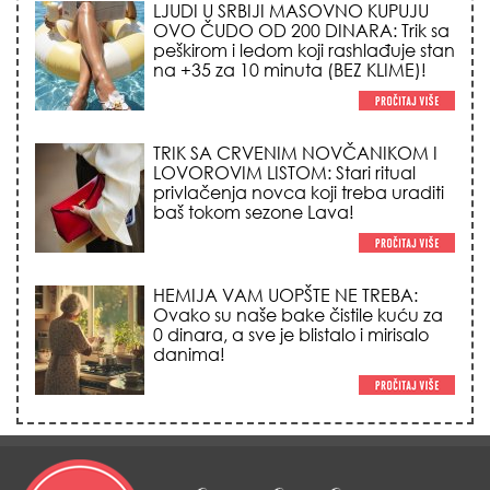
LJUDI U SRBIJI MASOVNO KUPUJU
OVO ČUDO OD 200 DINARA: Trik sa
peškirom i ledom koji rashlađuje stan
na +35 za 10 minuta (BEZ KLIME)!
TRIK SA CRVENIM NOVČANIKOM I
LOVOROVIM LISTOM: Stari ritual
privlačenja novca koji treba uraditi
baš tokom sezone Lava!
HEMIJA VAM UOPŠTE NE TREBA:
Ovako su naše bake čistile kuću za
0 dinara, a sve je blistalo i mirisalo
danima!
Trik od 0 dinara sa ledom i
kamilicom koji pegla bore, briše
nadutost i vraća sjaj licu za 3