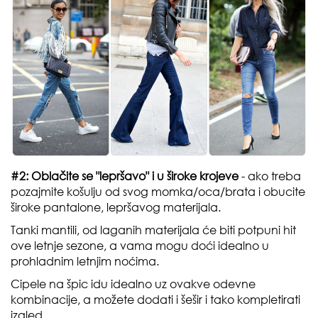
#2: Oblačite se "lepršavo" i u široke krojeve
- ako treba
pozajmite košulju od svog momka/oca/brata i obucite
široke pantalone, lepršavog materijala.
Tanki mantili, od laganih materijala će biti potpuni hit
ove letnje sezone, a vama mogu doći idealno u
prohladnim letnjim noćima.
Cipele na špic idu idealno uz ovakve odevne
kombinacije, a možete dodati i šešir i tako kompletirati
izgled.