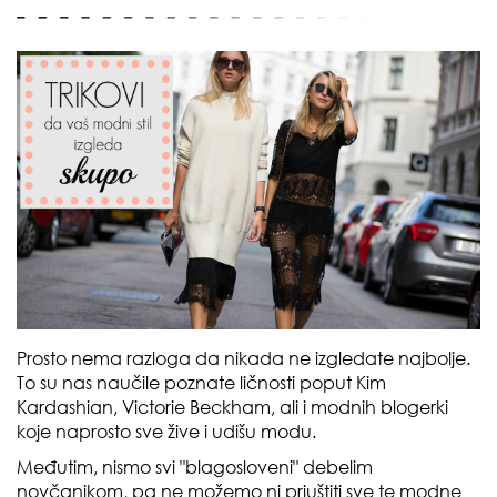
Prosto nema razloga da nikada ne izgledate najbolje.
To su nas naučile poznate ličnosti poput Kim
Kardashian, Victorie Beckham, ali i modnih blogerki
koje naprosto sve žive i udišu modu.
Međutim, nismo svi "blagosloveni" debelim
novčanikom, pa ne možemo ni priuštiti sve te modne