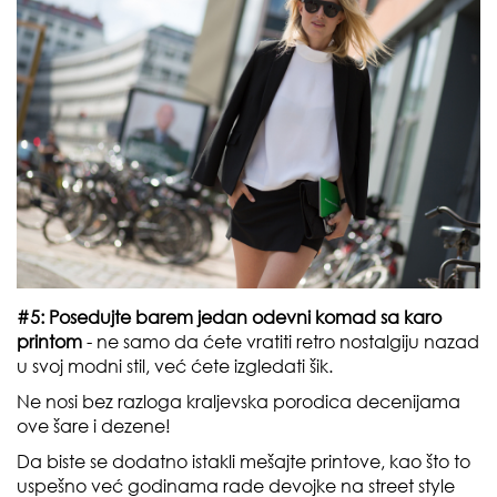
#5: Posedujte barem jedan odevni komad sa karo
printom
- ne samo da ćete vratiti retro nostalgiju nazad
u svoj modni stil, već ćete izgledati šik.
Ne nosi bez razloga kraljevska porodica decenijama
ove šare i dezene!
Da biste se dodatno istakli mešajte printove, kao što to
uspešno već godinama rade devojke na street style