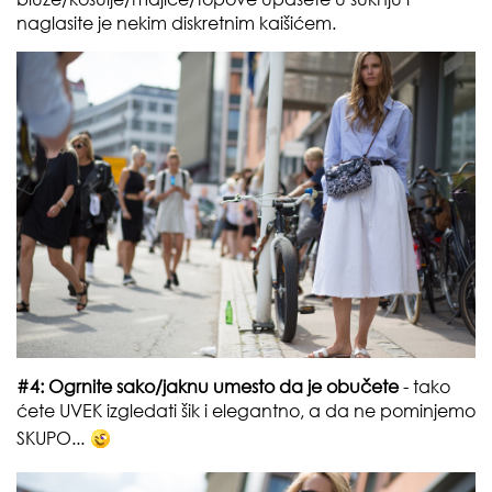
naglasite je nekim diskretnim kaišićem.
#4: Ogrnite sako/jaknu umesto da je obučete
- tako
ćete UVEK izgledati šik i elegantno, a da ne pominjemo
SKUPO...