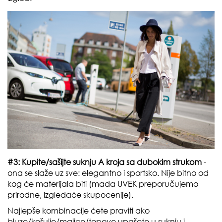
#3: Kupite/sašijte suknju A kroja sa dubokim strukom
-
ona se slaže uz sve: elegantno i sportsko. Nije bitno od
kog će materijala biti (mada UVEK preporučujemo
prirodne, izgledaće skupocenije).
Najlepše kombinacije ćete praviti ako
bluze/košulje/majice/topove upašete u suknju i