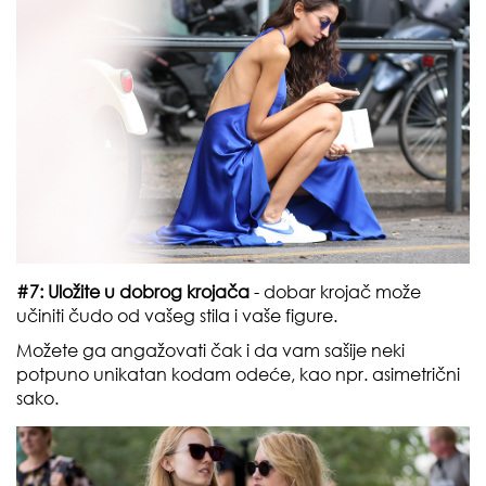
#7: Uložite u dobrog krojača
- dobar krojač može
učiniti čudo od vašeg stila i vaše figure.
Možete ga angažovati čak i da vam sašije neki
potpuno unikatan kodam odeće, kao npr. asimetrični
sako.