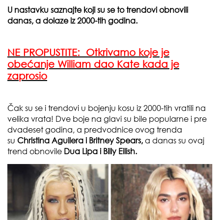
U nastavku saznajte koji su se to trendovi obnovili
danas, a dolaze iz 2000-tih godina.
NE PROPUSTITE:
Otkrivamo koje je
obećanje William dao Kate kada je
zaprosio
Čak su se i trendovi u bojenju kosu iz 2000-tih vratili na
velika vrata! Dve boje na glavi su bile popularne i pre
dvadeset godina, a predvodnice ovog trenda
su
Christina Aguilera i Britney Spears,
a danas su ovaj
trend obnovile
Dua Lipa i Billy Eilish.