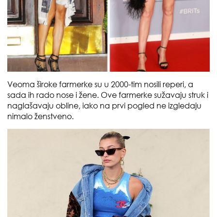
Veoma široke farmerke su u 2000-tim nosili reperi, a
sada ih rado nose i žene. Ove farmerke sužavaju struk i
naglašavaju obline, iako na prvi pogled ne izgledaju
nimalo ženstveno.