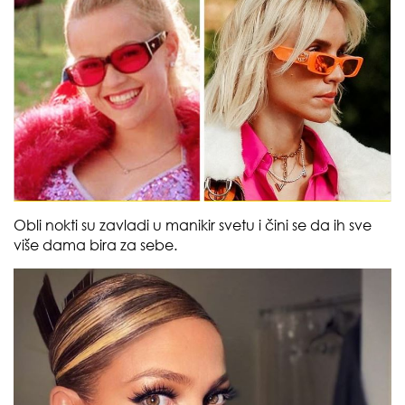
Obli nokti su zavladi u manikir svetu i čini se da ih sve
više dama bira za sebe.