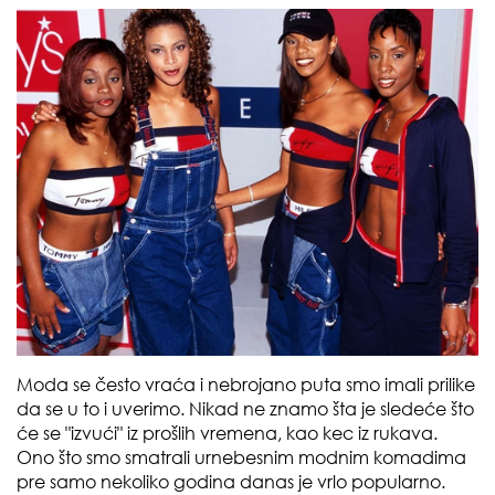
Moda se često vraća i nebrojano puta smo imali prilike
da se u to i uverimo. Nikad ne znamo šta je sledeće što
će se "izvući" iz prošlih vremena, kao kec iz rukava.
Ono što smo smatrali urnebesnim modnim komadima
pre samo nekoliko godina danas je vrlo popularno.