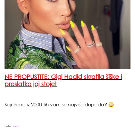
NE PROPUSTITE:
Gigi Hadid skratila šiške i
preslatko joj stoje!
Koji trend iz 2000-tih vam se najviše dopada?
Foto:
izvor