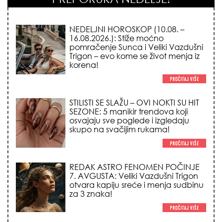
NEDELJNI HOROSKOP (10.08. –
16.08.2026.): Stiže moćno
pomračenje Sunca i Veliki Vazdušni
Trigon – evo kome se život menja iz
korena!
STILISTI SE SLAŽU – OVI NOKTI SU HIT
SEZONE: 5 manikir trendova koji
osvajaju sve poglede i izgledaju
skupo na svačijim rukama!
REDAK ASTRO FENOMEN POČINJE
7. AVGUSTA: Veliki Vazdušni Trigon
otvara kapiju sreće i menja sudbinu
za 3 znaka!