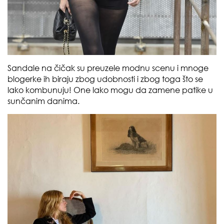
Sandale na čičak su preuzele modnu scenu i mnoge
blogerke ih biraju zbog udobnosti i zbog toga što se
lako kombunuju! One lako mogu da zamene patike u
sunčanim danima.