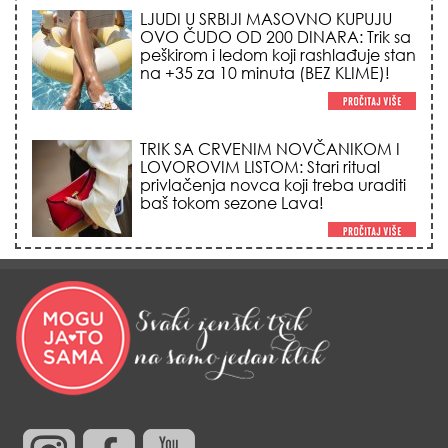
LJUDI U SRBIJI MASOVNO KUPUJU
OVO ČUDO OD 200 DINARA: Trik sa
peškirom i ledom koji rashlađuje stan
na +35 za 10 minuta (BEZ KLIME)!
TRIK SA CRVENIM NOVČANIKOM I
LOVOROVIM LISTOM: Stari ritual
privlačenja novca koji treba uraditi
baš tokom sezone Lava!
HEMIJA VAM UOPŠTE NE TREBA:
Ovako su naše bake čistile kuću za
0 dinara, a sve je blistalo i mirisalo
danima!
Trik od 0 dinara sa ledom i
kamilicom koji pegla bore, briše
nadutost i vraća sjaj licu za 3