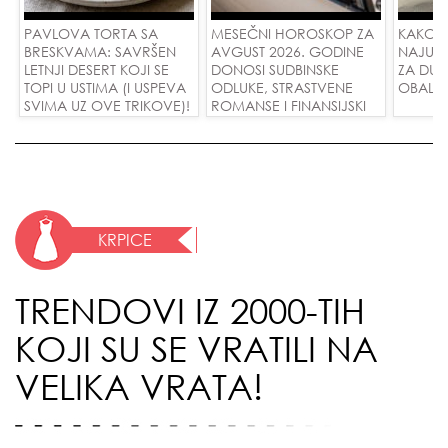
PAVLOVA TORTA SA
MESEČNI HOROSKOP ZA
KAKO 
BRESKVAMA: SAVRŠEN
AVGUST 2026. GODINE
NAJUD
LETNJI DESERT KOJI SE
DONOSI SUDBINSKE
ZA DUG
TOPI U USTIMA (I USPEVA
ODLUKE, STRASTVENE
OBALE
SVIMA UZ OVE TRIKOVE)!
ROMANSE I FINANSIJSKI
USPEH ZA SVE ZNAKOVE!
KRPICE
TRENDOVI IZ 2000-TIH
KOJI SU SE VRATILI NA
VELIKA VRATA!