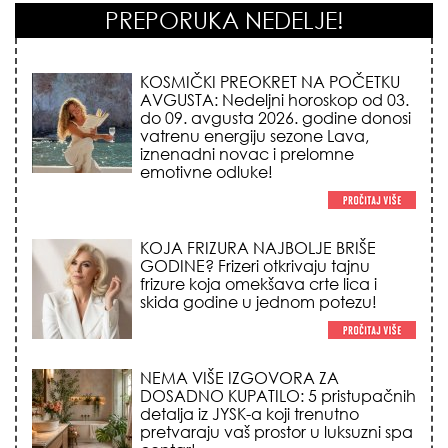
PREPORUKA NEDELJE!
KOJA FRIZURA NAJBOLJE BRIŠE
GODINE? Frizeri otkrivaju tajnu
frizure koja omekšava crte lica i
skida godine u jednom potezu!
NEMA VIŠE IZGOVORA ZA
DOSADNO KUPATILO: 5 pristupačnih
detalja iz JYSK-a koji trenutno
pretvaraju vaš prostor u luksuzni spa
centar!
STILISTI SE SLAŽU – OVI NOKTI SU HIT
SEZONE: 5 manikir trendova koji
osvajaju sve poglede i izgledaju
skupo na svačijim rukama!