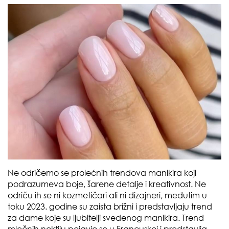
Ne odričemo se prolećnih trendova manikira koji
podrazumeva boje, šarene detalje i kreativnost. Ne
odriču ih se ni kozmetičari ali ni dizajneri, međutim u
toku 2023. godine su zaista brižni i predstavljaju trend
za dame koje su ljubitelji svedenog manikira. Trend
mlečnih noktiju pojavio se u Francuskoj i predstavlja