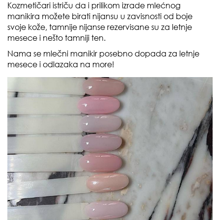
Kozmetičari istriču da i prilikom izrade mlećnog
manikira možete birati nijansu u zavisnosti od boje
svoje kože, tamnije nijanse rezervisane su za letnje
mesece i nešto tamniji ten.
Nama se mlečni manikir posebno dopada za letnje
mesece i odlazaka na more!