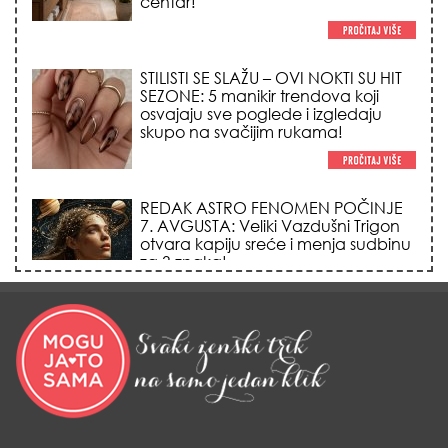
REDAK ASTRO FENOMEN POČINJE
7. AVGUSTA: Veliki Vazdušni Trigon
otvara kapiju sreće i menja sudbinu
za 3 znaka!
LJUDI U SRBIJI MASOVNO KUPUJU
OVO ČUDO OD 200 DINARA: Trik sa
peškirom i ledom koji rashlađuje stan
na +35 za 10 minuta (BEZ KLIME)!
DATUMI KOJI MENJAJU SUDBINU:
Ošišajte se OVIH dana u mesecu
ako želite da vam kosa raste kao iz
vode i privučete novu ljubav!
TRIK SA CRVENIM NOVČANIKOM I