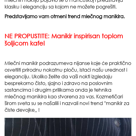
klasiku i eleganciju sa kojom ne možete pogrešiti.
Predstavljamo vam otmeni trend mlečnog manikira.
NE PROPUSTITE:
Manikir inspirisan toplom
šoljicom kafe!
Mlečni manikir podrazumeva nijanse koje će praktično
osvetliti prirodnu nokatnu ploču, istaći našu urednost i
eleganciju. Ukoliko želite da vaši nokti izgledaju
besprekorno čisto, sjajno i zdravo na poslovnim
sastancima i drugim prilikama onda je tehnika
mlečnog manikira kao stvorena za vas. Kozmetičari
širom sveta su se našalili i nazvali novi trend ''manikir za
čiste devojke,, !