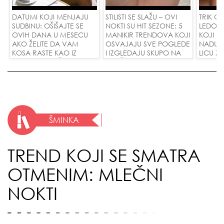
DATUMI KOJI MENJAJU
STILISTI SE SLAŽU – OVI
TRIK O
SUDBINU: OŠIŠAJTE SE
NOKTI SU HIT SEZONE: 5
LEDOM 
OVIH DANA U MESECU
MANIKIR TRENDOVA KOJI
KOJI P
AKO ŽELITE DA VAM
OSVAJAJU SVE POGLEDE
NADUTO
KOSA RASTE KAO IZ
I IZGLEDAJU SKUPO NA
LICU ZA
VODE I PRIVUČETE NOVU
SVAČIJIM RUKAMA!
LJUBAV!
ŠMINKA
TREND KOJI SE SMATRA
OTMENIM: MLEČNI
NOKTI