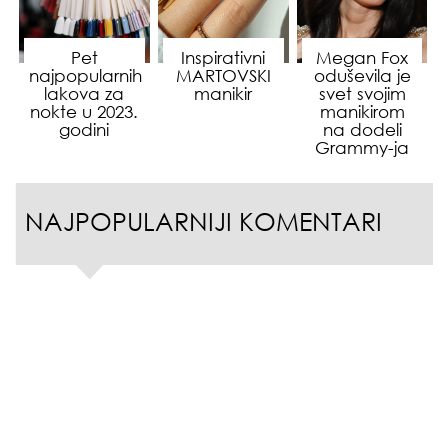
Pet
Inspirativni
Megan Fox
najpopularnih
MARTOVSKI
oduševila je
lakova za
manikir
svet svojim
nokte u 2023.
manikirom
godini
na dodeli
Grammy-ja
NAJPOPULARNIJI KOMENTARI