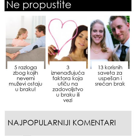
Ne propustite
5 razloga
3
13 korisnih
zbog kojih
iznenađujuća
saveta za
neverni
faktora koja
uspešan i
muževi ostaju
utiču na
srećan brak
u braku!
zadovoljstvo
u braku ili
vezi
NAJPOPULARNIJI KOMENTARI