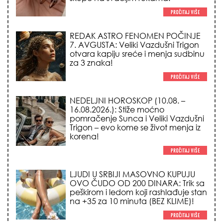
za 3 znaka!
NEDELJNI HOROSKOP (10.08. –
16.08.2026.): Stiže moćno
pomračenje Sunca i Veliki Vazdušni
Trigon – evo kome se život menja iz
korena!
LJUDI U SRBIJI MASOVNO KUPUJU
OVO ČUDO OD 200 DINARA: Trik sa
peškirom i ledom koji rashlađuje stan
na +35 za 10 minuta (BEZ KLIME)!
TRIK SA CRVENIM NOVČANIKOM I
LOVOROVIM LISTOM: Stari ritual
privlačenja novca koji treba uraditi
baš tokom sezone Lava!