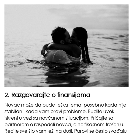
2. Razgovarajte o finansijama
Novac može da bude teška tema, posebno kada nije
stabilan i kada vam pravi probleme. Budite uvek
iskreni u vezi sa novčanom situacijom. Pričajte sa
partnerom o raspodeli novca, o neifikasnom trošenju.
Recite sve što vam leži na duši. Parovi se često svađaju