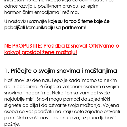
odnos razvija u pozitivnom pravcu, sa lepim,
harmoničnim emocijama i rečima.
U nastavku saznajte
koje su to top 5 teme koje će
poboljšati komunikaciju sa partnerom!
NE PROPUSTITE:
Prosidba iz snova! Otkrivamo o
kakvoj prosidbi žene maštaju!
1. Pričajte o svojim snovima i maštanjima
Naši snovi su deo nas. Lepo je kada imamo sa nekim
da ih podelimo. Pričajte sa voljenom osobom o svojim
snovima i nadanjima. Neka i on sa vam deli svoje
najdublje misli. Snovi mogu pomoći da zajednički
stignete do cilja i da ostvarite svoja maštanja. Voljena
osoba će vas podržati i na kraju ćete zajedno ostvariti
plan. Neka vaši snovi postanu java, uz puno ljubavi i
pažnje.