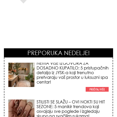
PREPORUKA NEDELJE!
STILISTI SE SLAŽU – OVI NOKTI SU HIT
SEZONE: 5 manikir trendova koji
osvajaju sve poglede i izgledaju
skupo na svačijim rukama!
REDAK ASTRO FENOMEN POČINJE
7. AVGUSTA: Veliki Vazdušni Trigon
otvara kapiju sreće i menja sudbinu