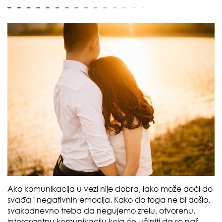
Ako komunikacija u vezi nije dobra, lako može doći do
svađa i negativnih emocija. Kako do toga ne bi došlo,
svakodnevno treba da negujemo zrelu, otvorenu,
interesantnu komunikaciju koja će učiniti da se naš