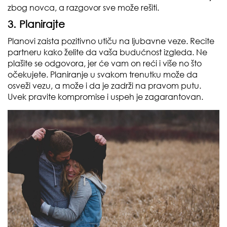
zbog novca, a razgovor sve može rešiti.
3. Planirajte
Planovi zaista pozitivno utiču na ljubavne veze. Recite
partneru kako želite da vaša budućnost izgleda. Ne
plašite se odgovora, jer će vam on reći i više no što
očekujete. Planiranje u svakom trenutku može da
osveži vezu, a može i da je zadrži na pravom putu.
Uvek pravite kompromise i uspeh je zagarantovan.