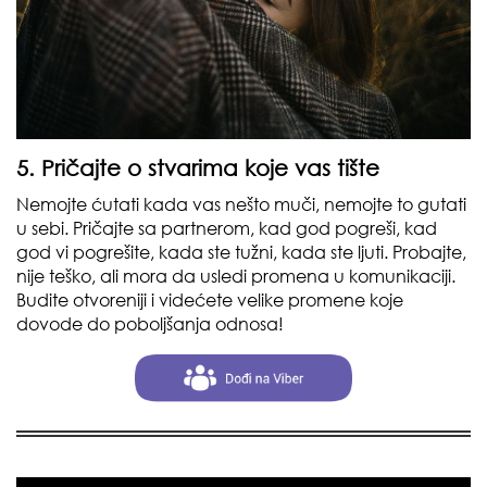
5. Pričajte o stvarima koje vas tište
Nemojte ćutati kada vas nešto muči, nemojte to gutati
u sebi. Pričajte sa partnerom, kad god pogreši, kad
god vi pogrešite, kada ste tužni, kada ste ljuti. Probajte,
nije teško, ali mora da usledi promena u komunikaciji.
Budite otvoreniji i videćete velike promene koje
dovode do poboljšanja odnosa!