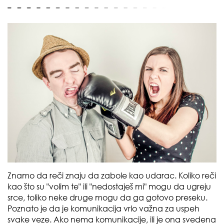
Znamo da reči znaju da zabole kao udarac. Koliko reči
kao što su "volim te" ili "nedostaješ mi" mogu da ugreju
srce, toliko neke druge mogu da ga gotovo preseku.
Poznato je da je komunikacija vrlo važna za uspeh
svake veze. Ako nema komunikacije, ili je ona svedena