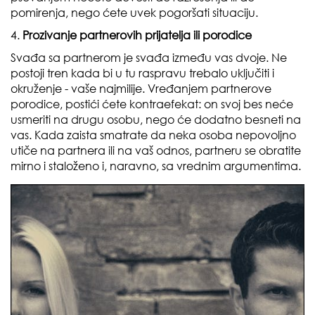
pomirenja, nego ćete uvek pogoršati situaciju.
4.
Prozivanje partnerovih prijatelja ili porodice
Svađa sa partnerom je svađa između vas dvoje. Ne
postoji tren kada bi u tu raspravu trebalo uključiti i
okruženje - vaše najmilije. Vređanjem partnerove
porodice, postići ćete kontraefekat: on svoj bes neće
usmeriti na drugu osobu, nego će dodatno besneti na
vas. Kada zaista smatrate da neka osoba nepovoljno
utiče na partnera ili na vaš odnos, partneru se obratite
mirno i staloženo i, naravno, sa vrednim argumentima.