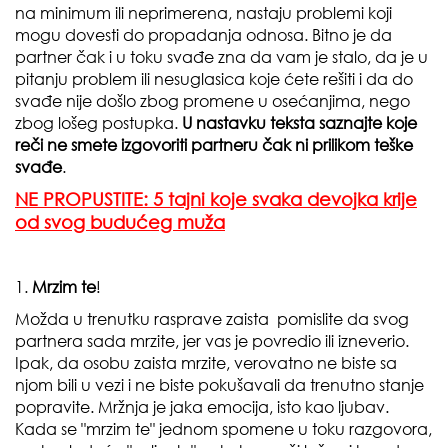
na minimum ili neprimerena, nastaju problemi koji
mogu dovesti do propadanja odnosa. Bitno je da
partner čak i u toku svađe zna da vam je stalo, da je u
pitanju problem ili nesuglasica koje ćete rešiti i da do
svađe nije došlo zbog promene u osećanjima, nego
zbog lošeg postupka.
U nastavku teksta saznajte koje
reči ne smete izgovoriti partneru čak ni prilikom teške
svađe
.
NE PROPUSTITE: 5 tajni koje svaka devojka krije
od svog budućeg muža
1.
Mrzim te
!
Možda u trenutku rasprave zaista pomislite da svog
partnera sada mrzite, jer vas je povredio ili izneverio.
Ipak, da osobu zaista mrzite, verovatno ne biste sa
njom bili u vezi i ne biste pokušavali da trenutno stanje
popravite. Mržnja je jaka emocija, isto kao ljubav.
Kada se "mrzim te" jednom spomene u toku razgovora,