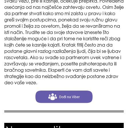
Svaku vezu, pre ili kasnije, očekuje prepirka. Povređena
osećanja od nas najčešće zahtevaju osvetu. Osim želje
da partner shvati kako smo mi zaista u pravu i kako
greši svojim postupcima, ponekad svoju ružnu glavu
promoli i želja za osvetom, želja da se revanširamo na
isti način. Trudite se da svoje stavove iznesete što
staloženije moguće i da pri tome ne koristite reči zbog
kojih ćete se kasnije kajati. Kratak fitilj često zna da
postane glavni razlog razilaženja ljudi, čija bi se ljubav
rascvetala. Ako su svađe sa partnerom uvek vatrene i
završavaju se vređanjem, posetite psihoterapeuta ili
bračnog savetnika. Eksperti će vam dati savete i
strategije kao da neizbežno svađanje postane zdrav
deo vaše veze.