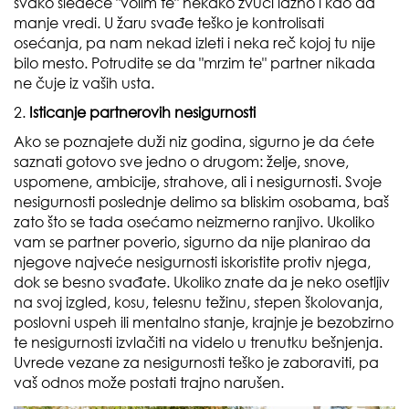
svako sledeće "volim te" nekako zvuči lažno i kao da
manje vredi. U žaru svađe teško je kontrolisati
osećanja, pa nam nekad izleti i neka reč kojoj tu nije
bilo mesto. Potrudite se da "mrzim te" partner nikada
ne čuje iz vaših usta.
2.
Isticanje partnerovih nesigurnosti
Ako se poznajete duži niz godina, sigurno je da ćete
saznati gotovo sve jedno o drugom: želje, snove,
uspomene, ambicije, strahove, ali i nesigurnosti. Svoje
nesigurnosti poslednje delimo sa bliskim osobama, baš
zato što se tada osećamo neizmerno ranjivo. Ukoliko
vam se partner poverio, sigurno da nije planirao da
njegove najveće nesigurnosti iskoristite protiv njega,
dok se besno svađate. Ukoliko znate da je neko osetljiv
na svoj izgled, kosu, telesnu težinu, stepen školovanja,
poslovni uspeh ili mentalno stanje, krajnje je bezobzirno
te nesigurnosti izvlačiti na videlo u trenutku bešnjenja.
Uvrede vezane za nesigurnosti teško je zaboraviti, pa
vaš odnos može postati trajno narušen.