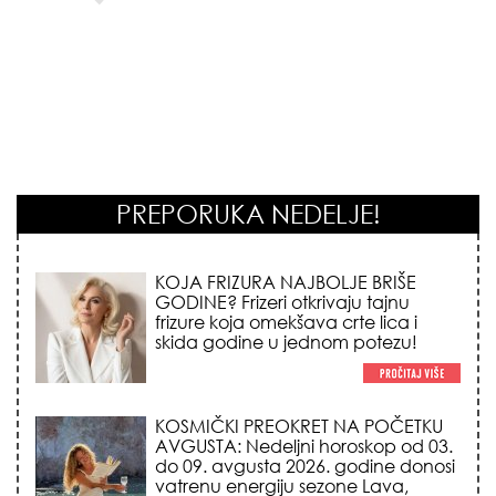
PREPORUKA NEDELJE!
KOSMIČKI PREOKRET NA POČETKU
AVGUSTA: Nedeljni horoskop od 03.
do 09. avgusta 2026. godine donosi
vatrenu energiju sezone Lava,
iznenadni novac i prelomne
emotivne odluke!
NEMA VIŠE IZGOVORA ZA
DOSADNO KUPATILO: 5 pristupačnih