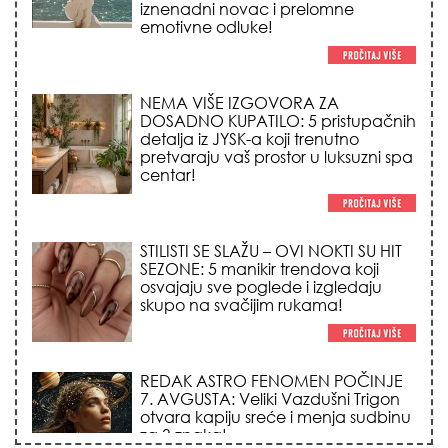
detalja iz JYSK-a koji trenutno
pretvaraju vaš prostor u luksuzni spa
centar!
STILISTI SE SLAŽU – OVI NOKTI SU HIT
SEZONE: 5 manikir trendova koji
osvajaju sve poglede i izgledaju
skupo na svačijim rukama!
REDAK ASTRO FENOMEN POČINJE
7. AVGUSTA: Veliki Vazdušni Trigon
otvara kapiju sreće i menja sudbinu
za 3 znaka!
LJUDI U SRBIJI MASOVNO KUPUJU
OVO ČUDO OD 200 DINARA: Trik sa
peškirom i ledom koji rashlađuje stan
na +35 za 10 minuta (BEZ KLIME)!