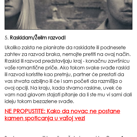
5.
Raskidam/Želim razvod!
Ukoliko zaista ne planirate da raskidate ili podnesete
zahtev za razvod braka, nemojte pretiti na ovaj način.
Raskid ili razvod predstavljaju kraj - konačnu završnicu
vaše romantične priče. Ako tokom svake svađe raskid
ili razvod koristite kao pretnju, partner će prestati da
vas shvata ozbiljno ili će i sam početi da razmišlja o
ovoj opciji. Na kraju, kada stvarno raskine, uvek će
vam nad glavom stajati pitanje da li ste mu vi sami dali
ideju tokom bezazlene svađe.
NE PROPUSTITE: Kako da novac ne postane
kamen spoticanja u vašoj vezi