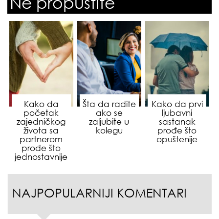
Ne propustite
Kako da
Šta da radite
Kako da prvi
početak
ako se
ljubavni
zajedničkog
zaljubite u
sastanak
života sa
kolegu
prođe što
partnerom
opuštenije
prođe što
jednostavnije
NAJPOPULARNIJI KOMENTARI