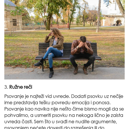
3.
Ružne reči
Psovanje je najteži vid uvrede. Dodati psovku uz nečije
ime predstavlja tešku povredu emocija i ponosa.
Psovanje kao navika nije nešto čime bismo mogli da se
pohvalimo, a usmeriti psovku na nekoga lično je zaista
uvreda časti. Sem što u svađi ne nudite argumente,
psovanjem nećete dovesti do razrešenja ili do