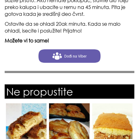
složite pršutu. Ako nemate poklopac, stavite alu foliju
preko kalupa i ubacite u rernu na 45 minuta. Pita je
gotova kada je središnji deo čvrst.
Ostavite da se ohladi 20ak minuta. Kada se malo
ohladi, isecite i poslužite! Prijatno!
Možete vi to same!
Ne propustite