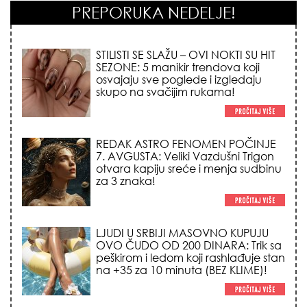
PREPORUKA NEDELJE!
STILISTI SE SLAŽU – OVI NOKTI SU HIT
SEZONE: 5 manikir trendova koji
osvajaju sve poglede i izgledaju
skupo na svačijim rukama!
REDAK ASTRO FENOMEN POČINJE
7. AVGUSTA: Veliki Vazdušni Trigon
otvara kapiju sreće i menja sudbinu
za 3 znaka!
LJUDI U SRBIJI MASOVNO KUPUJU
OVO ČUDO OD 200 DINARA: Trik sa
peškirom i ledom koji rashlađuje stan
na +35 za 10 minuta (BEZ KLIME)!