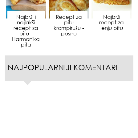
Najbrži i
Recept za
Najbrži
najlakši
pitu
recept za
recept za
krompirušu -
lenju pitu
pitu -
posno
Harmonika
pita
NAJPOPULARNIJI KOMENTARI