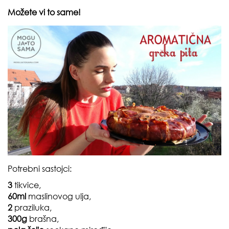
Možete vi to same!
Potrebni sastojci:
3
tikvice,
60ml
maslinovog ulja,
2
praziluka,
300g
brašna,