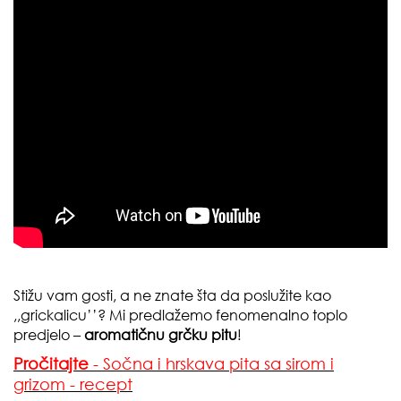
Stižu vam gosti, a ne znate šta da poslužite kao
,,grickalicu’’? Mi predlažemo fenomenalno toplo
predjelo –
aromatičnu grčku pitu
!
Pročitajte
- Sočna i hrskava pita sa sirom i
grizom - recept