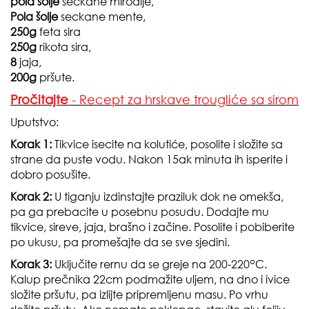
pola šolje
seckane mirođije,
Pola šolje
seckane mente,
250g
feta sira
250g
rikota sira,
8
jaja,
200g
pršute.
Pročitajte
- Recept za hrskave trougliće sa sirom
Uputstvo:
Korak 1:
Tikvice isecite na kolutiće, posolite i složite sa
strane da puste vodu. Nakon 15ak minuta ih isperite i
dobro posušite.
Korak 2:
U tiganju izdinstajte praziluk dok ne omekša,
pa ga prebacite u posebnu posudu. Dodajte mu
tikvice, sireve, jaja, brašno i začine. Posolite i pobiberite
po ukusu, pa promešajte da se sve sjedini.
o
Korak 3:
Uključite rernu da se greje na 200-220
C.
Kalup prečnika 22cm podmažite uljem, na dno i ivice
složite pršutu, pa izlijte pripremljenu masu. Po vrhu