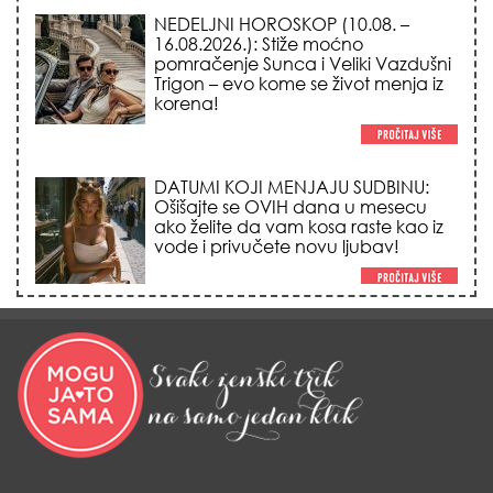
NEDELJNI HOROSKOP (10.08. –
16.08.2026.): Stiže moćno
pomračenje Sunca i Veliki Vazdušni
Trigon – evo kome se život menja iz
korena!
DATUMI KOJI MENJAJU SUDBINU:
Ošišajte se OVIH dana u mesecu
ako želite da vam kosa raste kao iz
vode i privučete novu ljubav!
TRIK SA CRVENIM NOVČANIKOM I
LOVOROVIM LISTOM: Stari ritual
privlačenja novca koji treba uraditi
baš tokom sezone Lava!
HEMIJA VAM UOPŠTE NE TREBA:
Ovako su naše bake čistile kuću za