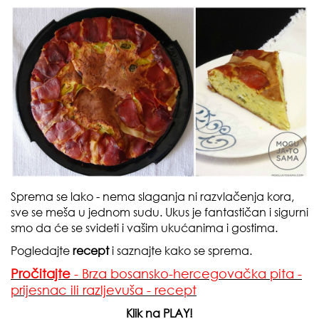
Sprema se lako - nema slaganja ni razvlačenja kora,
sve se meša u jednom sudu. Ukus je fantastičan i sigurni
smo da će se svideti i vašim ukućanima i gostima.
Pogledajte
recept
​i saznajte kako se sprema.
Pročitajte
- Brza bosansko-hercegovačka pita -
prijesnac ili razljevuša - recept
Klik na PLAY!