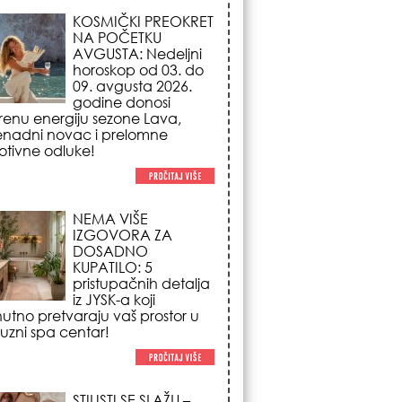
NEMA VIŠE
IZGOVORA ZA
DOSADNO
KUPATILO: 5
pristupačnih detalja
iz JYSK-a koji
nutno pretvaraju vaš prostor u
suzni spa centar!
STILISTI SE SLAŽU –
OVI NOKTI SU HIT
SEZONE: 5 manikir
trendova koji
osvajaju sve
poglede i izgledaju
po na svačijim rukama!
REDAK ASTRO