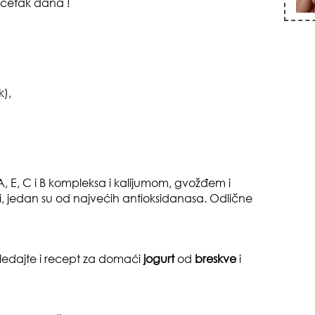
očetak dana !
zna
k),
, E, C i B kompleksa i kalijumom, gvožđem i
ti, jedan su od najvećih antioksidanasa. Odlične
+35
gledajte i recept za domaći
jogurt
od
breskve
i