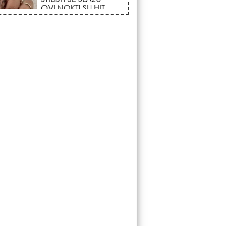
FENOMEN POČINJE
7. AVGUSTA: Veliki
Vazdušni Trigon
otvara kapiju sreće i
menja sudbinu za 3
ka!
LJUDI U SRBIJI
MASOVNO KUPUJU
OVO ČUDO OD 200
DINARA: Trik sa
peškirom i ledom koji
rashlađuje stan na
 za 10 minuta (BEZ KLIME)!
DATUMI KOJI
MENJAJU SUDBINU:
Ošišajte se OVIH
dana u mesecu ako
želite da vam kosa