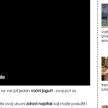
tre
luk
sku
a za vas još jedan
voćni jogurt
- ovaj put sa
ite ovaj ukusni
zdravi napitak
koji može poslužiti i