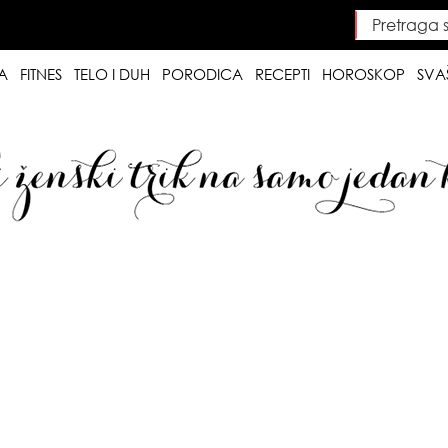
Pretraga saj
Searc
A
FITNES
TELO I DUH
PORODICA
RECEPTI
HOROSKOP
SVA