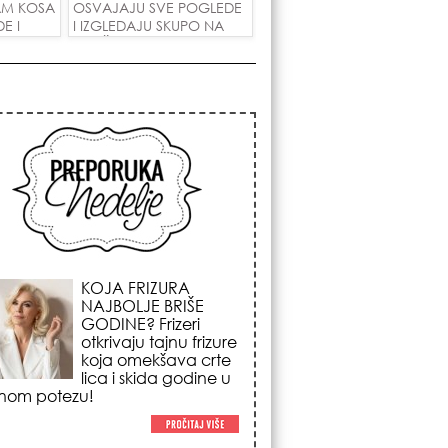
AM KOSA
OSVAJAJU SVE POGLEDE
E I
I IZGLEDAJU SKUPO NA
 LJUBAV!
SVAČIJIM RUKAMA!
KOSMIČKI PREOKRET
NA POČETKU
AVGUSTA: Nedeljni
horoskop od 03. do
09. avgusta 2026.
godine donosi
renu energiju sezone Lava,
enadni novac i prelomne
tivne odluke!