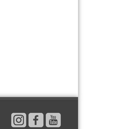
SPAS ZA CVEĆE NA
TROPSKIM
VRUĆINAMA:
Genijalan trik sa
ljuskama od oraha
koji tero puževe,
a vlagu i spšava biljke od
enja!
NAJVEĆI STRAH
SVAKOG
RODITELJA:
Otkriveno da li se
psihička oboljenja
zaista prenose
ima i šta je zapravo glavni
dač
PROPADA MI BRAK