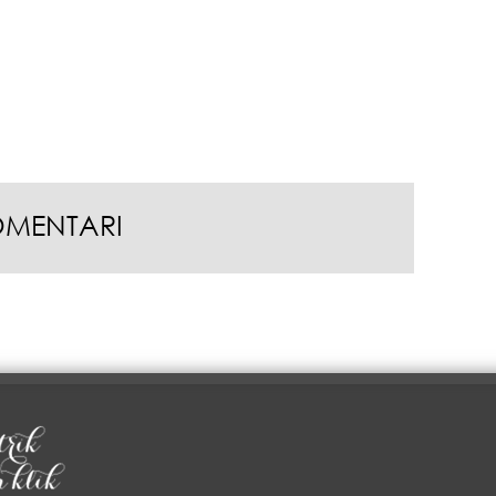
čuv
suš
OMENTARI
gen
oki