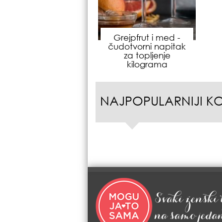
Grejpfrut i med -
čudotvorni napitak
za topljenje
kilograma
NAJPOPULARNIJI K