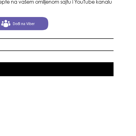
pte na vašem omiljenom sajtu i YouTube kanalu
pri
tok
zbo
mes