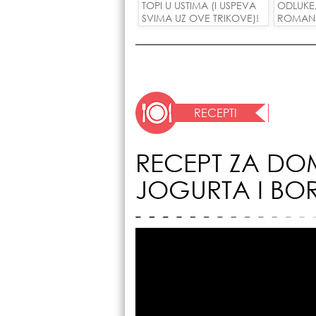
TOPI U USTIMA (I USPEVA
ODLUKE
SVIMA UZ OVE TRIKOVE)!
ROMANSE
USPEH Z
RECEPTI
RECEPT ZA DO
JOGURTA I BO