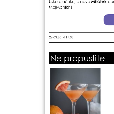
Uskoro očekujte nove
Miilcine
rece
MojManikir
!
26.03.2014 17:03
Ne propustite