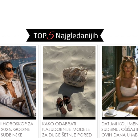
I HOROSKOP ZA
KAKO ODABRATI
DATUMI KOJI ME
 2026. GODINE
NAJUDOBNIJE MODELE
SUDBINU: OŠIŠAJT
 SUDBINSKE
ZA DUGE ŠETNJE PORED
OVIH DANA U ME