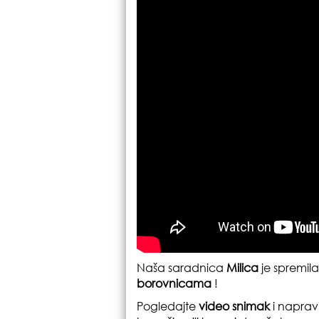
Naša saradnica
Milica
je spremil
borovnicama
!
Pogledajte
video snimak
i naprav