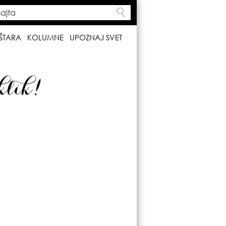
ta
h form
ŠTARA
KOLUMNE
UPOZNAJ SVET