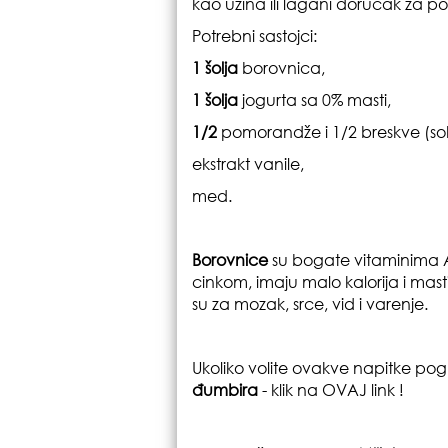
kao užina ili lagani doručak za p
Potrebni sastojci:
1 šolja
borovnica,
1 šolja
jogurta sa 0% masti,
1/2
pomorandže i 1/2 breskve (so
ekstrakt vanile,
med.
Borovnice
su bogate vitaminima A
cinkom, imaju malo kalorija i mas
su za mozak, srce, vid i varenje.
Ukoliko volite ovakve napitke po
đumbira
-
klik na
OVAJ link
!