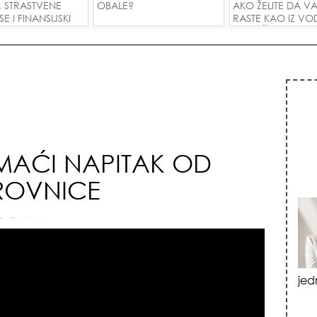
, STRASTVENE
OBALE?
AKO ŽELITE DA V
 I FINANSIJSKI
RASTE KAO IZ VOD
A SVE ZNAKOVE!
PRIVUČETE NOVU
MAĆI NAPITAK OD
ROVNICE
vat
izn
emo