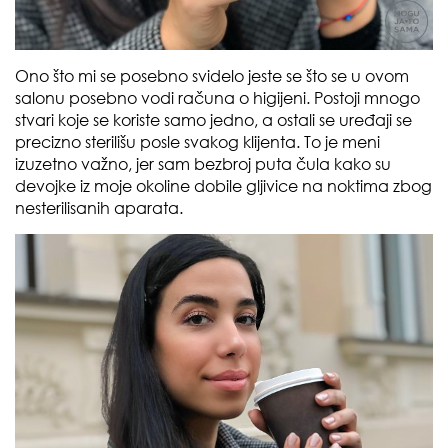
Ono što mi se posebno svidelo jeste se što se u ovom
salonu posebno vodi računa o higijeni. Postoji mnogo
stvari koje se koriste samo jedno, a ostali se uređaji se
precizno sterilišu posle svakog klijenta. To je meni
izuzetno važno, jer sam bezbroj puta čula kako su
devojke iz moje okoline dobile gljivice na noktima zbog
nesterilisanih aparata.