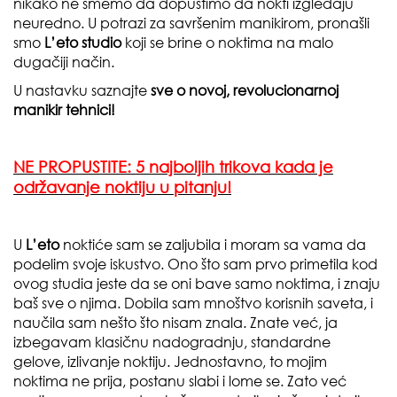
nikako ne smemo da dopustimo da nokti izgledaju
neuredno. U potrazi za savršenim manikirom, pronašli
smo
L’eto studio
koji se brine o noktima na malo
dugačiji način.
U nastavku saznajte
sve o novoj, revolucionarnoj
manikir tehnici!
NE PROPUSTITE:
5 najboljih trikova kada je
održavanje noktiju u pitanju!
U
L’eto
noktiće sam se zaljubila i moram sa vama da
podelim svoje iskustvo. Ono što sam prvo primetila kod
ovog studia jeste da se oni bave samo noktima, i znaju
baš sve o njima. Dobila sam mnoštvo korisnih saveta, i
naučila sam nešto što nisam znala. Znate već, ja
izbegavam klasičnu nadogradnju, standardne
gelove, izlivanje noktiju. Jednostavno, to mojim
noktima ne prija, postanu slabi i lome se. Zato već