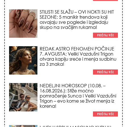
REDAK ASTRO FENOMEN POČINJE
7. AVGUSTA: Veliki Vazdušni Trigon
otvara kapiju sreće i menja sudbinu
za 3 znaka!
NEDELJNI HOROSKOP (10.08. –
16.08.2026.): Stiže moćno
pomračenje Sunca i Veliki Vazdušni
Trigon – evo kome se život menja iz
korena!
LJUDI U SRBIJI MASOVNO KUPUJU
OVO ČUDO OD 200 DINARA: Trik sa
peškirom i ledom koji rashlađuje stan
na +35 za 10 minuta (BEZ KLIME)!
TRIK SA CRVENIM NOVČANIKOM I