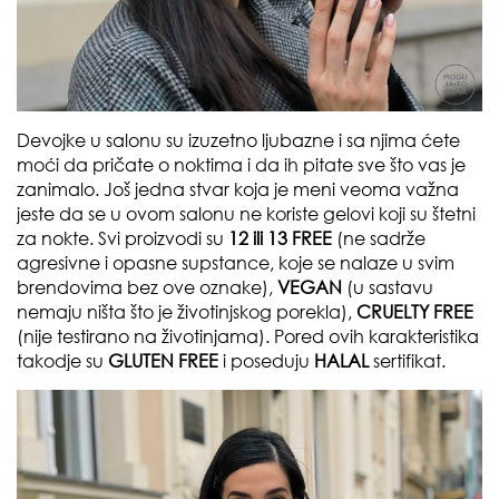
Devojke u salonu su izuzetno ljubazne i sa njima ćete
moći da pričate o noktima i da ih pitate sve što vas je
zanimalo. Još jedna stvar koja je meni veoma važna
jeste da se u ovom salonu ne koriste gelovi koji su štetni
za nokte. Svi proizvodi su
12 ili 13 FREE
(ne sadrže
agresivne i opasne supstance, koje se nalaze u svim
brendovima bez ove oznake),
VEGAN
(u sastavu
nemaju ništa što je životinjskog porekla),
CRUELTY FREE
(nije testirano na životinjama). Pored ovih karakteristika
takodje su
GLUTEN FREE
i poseduju
HALAL
sertifikat.