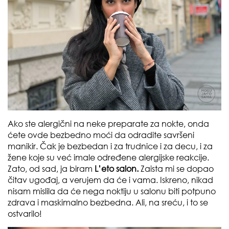
Ako ste alergični na neke preparate za nokte, onda
ćete ovde bezbedno moći da odradite savršeni
manikir. Čak je bezbedan i za trudnice i za decu, i za
žene koje su već imale određene alergijske reakcije.
Zato, od sad, ja biram
L’eto salon.
Zaista mi se dopao
čitav ugođaj, a verujem da će i vama. Iskreno, nikad
nisam mislila da će nega noktiju u salonu biti potpuno
zdrava i maskimalno bezbedna. Ali, na sreću, i to se
ostvarilo!