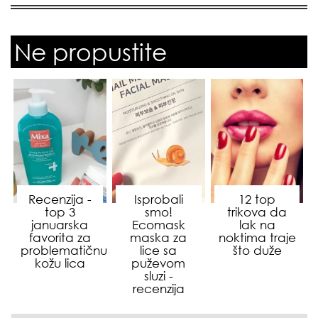
Ne propustite
Recenzija -
Isprobali
12 top
top 3
smo!
trikova da
januarska
Ecomask
lak na
favorita za
maska za
noktima traje
problematičnu
lice sa
što duže
kožu lica
puževom
sluzi -
recenzija