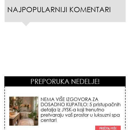
NAJPOPULARNIJI KOMENTARI
PREPORUKA NEDELJE!
STILISTI SE SLAŽU – OVI NOKTI SU HIT
SEZONE: 5 manikir trendova koji
osvajaju sve poglede i izgledaju
skupo na svačijim rukama!