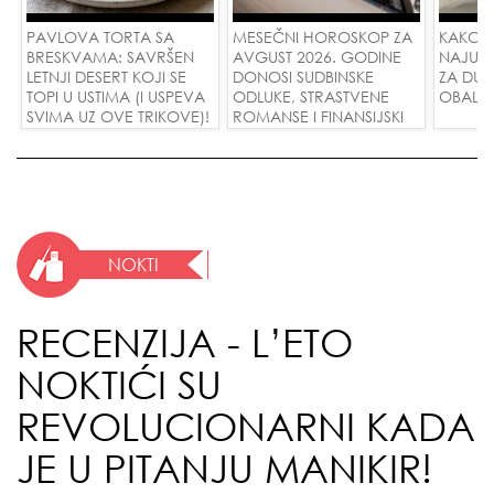
PAVLOVA TORTA SA
MESEČNI HOROSKOP ZA
KAKO 
BRESKVAMA: SAVRŠEN
AVGUST 2026. GODINE
NAJUD
LETNJI DESERT KOJI SE
DONOSI SUDBINSKE
ZA DUG
TOPI U USTIMA (I USPEVA
ODLUKE, STRASTVENE
OBALE
SVIMA UZ OVE TRIKOVE)!
ROMANSE I FINANSIJSKI
USPEH ZA SVE ZNAKOVE!
NOKTI
RECENZIJA - L’ETO
NOKTIĆI SU
REVOLUCIONARNI KADA
JE U PITANJU MANIKIR!