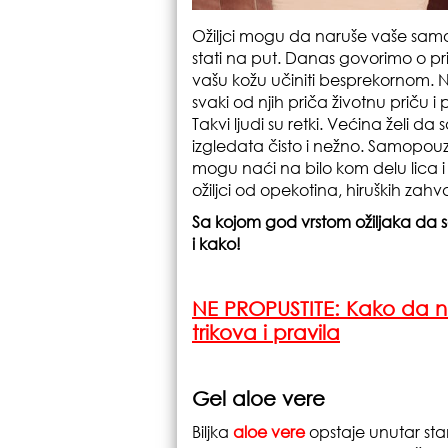
Ožiljci mogu da naruše vaše sam
stati na put. Danas govorimo o pri
vašu kožu učiniti besprekornom. Ne
svaki od njih priča životnu priču i 
Takvi ljudi su retki. Većina želi da 
izgledata čisto i nežno. Samopouz
mogu naći na bilo kom delu lica i
ožiljci od opekotina, hiruških zahv
Sa kojom god vrstom ožiljaka da se
i kako!
NE PROPUSTITE:
Kako da n
trikova i pravila
Gel aloe vere
Biljka
aloe vere
opstaje unutar sta