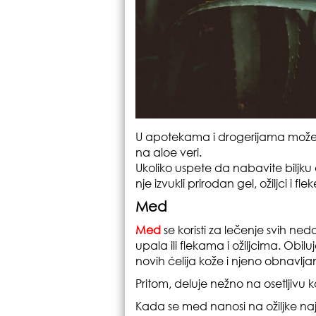
U apotekama i drogerijama možete
na aloe veri.
Ukoliko uspete da nabavite biljku a
nje izvukli prirodan gel, ožiljci i 
Med
Med
se koristi za lečenje svih nedo
upala ili flekama i ožiljcima. Obilu
novih ćelija kože i njeno obnavlj
Pritom, deluje nežno na osetljivu k
Kada se med nanosi na ožiljke najp