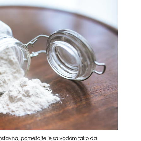
odg
sam
ostavna, pomešajte je sa vodom tako da