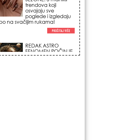
trendova koji
osvajaju sve
poglede i izgledaju
po na svačijim rukama!
REDAK ASTRO
FENOMEN POČINJE
7. AVGUSTA: Veliki
Vazdušni Trigon
otvara kapiju sreće i
menja sudbinu za 3
ka!
LJUDI U SRBIJI
MASOVNO KUPUJU
OVO ČUDO OD 200
DINARA: Trik sa
peškirom i ledom koji
rashlađuje stan na
 za 10 minuta (BEZ KLIME)!