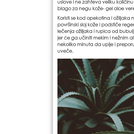
uslove i ne zahteva veliku količi
blago za negu kože- gel aloe ver
Koristi se kod opekotina i ožiljaka 
površinski sloj kože i podstiče re
lečenja ožiljaka i rupica od bubulj
jer će ga učiniti mekim i nežnim al
nekoliko minuta da upije i preporu
uveče.