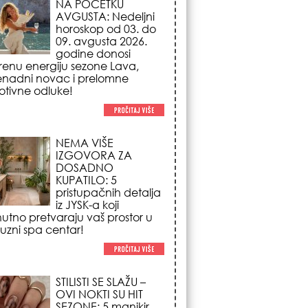
NA POČETKU
AVGUSTA: Nedeljni
horoskop od 03. do
09. avgusta 2026.
godine donosi
renu energiju sezone Lava,
enadni novac i prelomne
tivne odluke!
NEMA VIŠE
IZGOVORA ZA
DOSADNO
KUPATILO: 5
pristupačnih detalja
iz JYSK-a koji
nutno pretvaraju vaš prostor u
suzni spa centar!
STILISTI SE SLAŽU –
OVI NOKTI SU HIT
SEZONE: 5 manikir