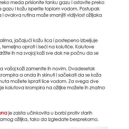
 Preko meda prislonite tanku gazu i ostavite preko
te gazu i kožu isperite toplom vodom. Postupak
gen
 ovakva rutina može smanjiti vidljviost ožiljaka
oki
alima, jačajući kožu lica i postepeno izbeljuje
ti, temeljno oprati i iseći na kolutiće. Kolutove
zadržite ih na svojoj koži sve dok ne počnu da se
na vašoj koži zamenite ih novim. Dvadesetak
muž
rompira a onda ih skinuti i sačekati da se koža
uta možete isprati lice vodom. Za svega dve
 kolutova krompira na ožiljke možete ih znatno
ona
je zaista učinkovita u borbi protiv starih
samog ožiljka, tako da izgledate besprekorno.