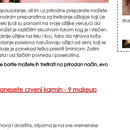
opouzdanje, ali im uz prirodne preparate možete
rodnim preparatima za tretiranje ožilajak koji će
sku
ki ljudi su ponosni na svoje ožiljke verujući da
prožet je različitim iskustvom tokom kog je i stečen.
sakrije ožiljke na telu i licu, tako da njihova koža
danje posebno narušavaju ožiljci od akni, koji se
 koje je ponekad teško prekriti šminkom. Zatim
ata i od fizičkih povreda i posekotina.
 borite možete ih tretirati na prirodan način, evo
zna
anesete crveni karmin - 9 makeup
nova i dvorišta, otporna je na sve vremenske
+35