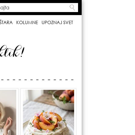
ta
h form
ŠTARA
KOLUMNE
UPOZNAJ SVET