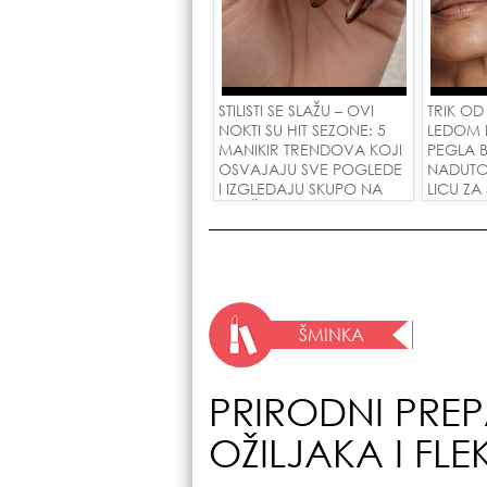
STILISTI SE SLAŽU – OVI
TRIK OD
NOKTI SU HIT SEZONE: 5
LEDOM 
MANIKIR TRENDOVA KOJI
PEGLA B
OSVAJAJU SVE POGLEDE
NADUTO
I IZGLEDAJU SKUPO NA
LICU ZA
SVAČIJIM RUKAMA!
ŠMINKA
PRIRODNI PREP
OŽILJAKA I FLE