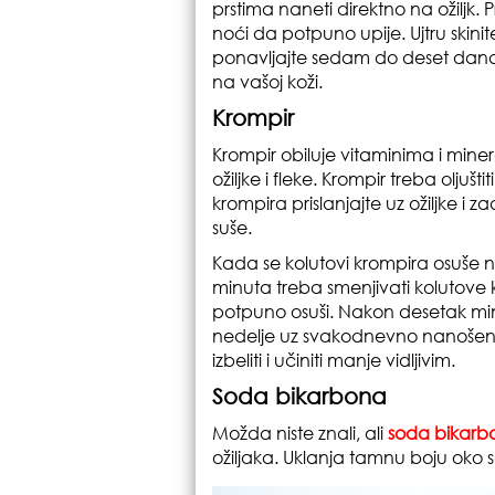
prstima naneti direktno na ožiljk.
noći da potpuno upije. Ujtru skini
ponavljajte sedam do deset dana i
na vašoj koži.
Krompir
Krompir obiluje vitaminima i miner
ožiljke i fleke. Krompir treba oljušti
krompira prislanjajte uz ožiljke i 
suše.
Kada se kolutovi krompira osuše 
minuta treba smenjivati kolutove k
potpuno osuši. Nakon desetak min
nedelje uz svakodnevno nanošenje
izbeliti i učiniti manje vidljivim.
Soda bikarbona
Možda niste znali, ali
soda bikarb
ožiljaka. Uklanja tamnu boju oko 