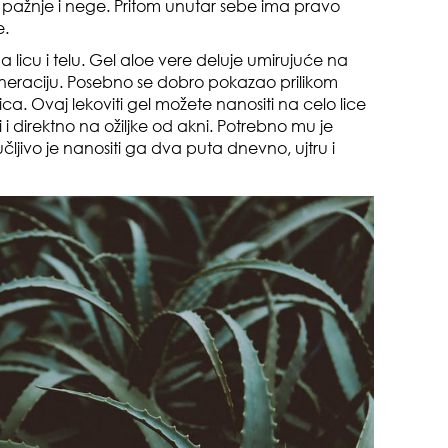
nu pažnje i nege. Pritom unutar sebe ima pravo
e.
na licu i telu. Gel aloe vere deluje umirujuće na
generaciju. Posebno se dobro pokazao prilikom
ica. Ovaj lekoviti gel možete nanositi na celo lice
i i direktno na ožiljke od akni. Potrebno mu je
čljivo je nanositi ga dva puta dnevno, ujtru i
pri
tok