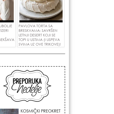
AJBOLJE
PAVLOVA TORTA SA
IZERI
BRESKVAMA: SAVRŠEN
U
LETNJI DESERT KOJI SE
MEKŠAVA
TOPI U USTIMA (I USPEVA
SVIMA UZ OVE TRIKOVE)!
OM
KOSMIČKI PREOKRET