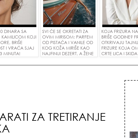
 0 DINARA SA
SVI ĆE SE OKRETATI ZA
KOJA FRIZURA N
I KAMILICOM KOJI
OVIM MIRISOM: PARFEM
BRIŠE GODINE? FR
ORE, BRIŠE
OD PISTAĆA I VANILE OD
OTKRIVAJU TAJN
ST I VRAĆA SJAJ
KOG KOŽA MIRIŠE KAO
FRIZURE KOJA O
 3 MINUTA!
NAJFINIJI DEZERT, A ŽENE
CRTE LICA I SKIDA
SU POLUDELE ZA
GODINE U JEDN
ZAMENOM OD 1.800
POTEZU!
DINARA!
ARATI ZA TRETIRANJE
KA