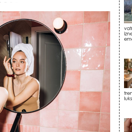
vat
izn
emo
tre
luk