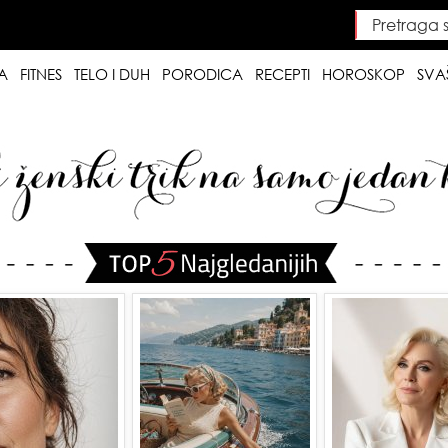
Pretraga saj
Searc
A
FITNES
TELO I DUH
PORODICA
RECEPTI
HOROSKOP
SVA