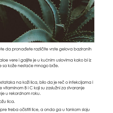
zbo
mes
 da pronađete različite vrste gelova baziranih
loe vere i gaijite je u kućnim uslovima kako bi iz
fleke sa kože nestaće mnogo brže.
čuv
suš
stataka na koži lica, bilo da je reč o infekcijama i
je vitaminom B i C koji su zaslužni za stvaranje
anje u rekordnom roku.
ožu lica.
re treba očistiti lice, a onda ga u tankom sloju