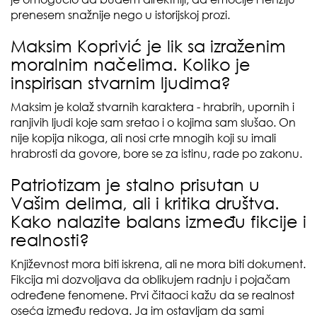
prenesem snažnije nego u istorijskoj prozi.
Maksim Koprivić je lik sa izraženim
moralnim načelima. Koliko je
inspirisan stvarnim ljudima?
Maksim je kolaž stvarnih karaktera - hrabrih, upornih i
ranjivih ljudi koje sam sretao i o kojima sam slušao. On
nije kopija nikoga, ali nosi crte mnogih koji su imali
hrabrosti da govore, bore se za istinu, rade po zakonu.
Patriotizam je stalno prisutan u
Vašim delima, ali i kritika društva.
Kako nalazite balans između fikcije i
realnosti?
Književnost mora biti iskrena, ali ne mora biti dokument.
Fikcija mi dozvoljava da oblikujem radnju i pojačam
određene fenomene. Prvi čitaoci kažu da se realnost
oseća između redova. Ja im ostavljam da sami