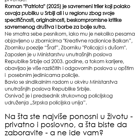
Roman "Patriota" (2025) je savremeni triler koji polako
osvaja publiku u Srbiji ali i u regionu zbog svoje
specifičnosti, originalnosti, beskompromisne kritike
savremenog društva i borbe za bolje sutra.
Ne smatra sebe pesnikom, iako mu je nekoliko pesama
objavljeno u zbornicima "Kreativne radionice Balkan”,
Zborniku poezije “Šraf”, Zborniku "Policajci s dušom".
Zaposlen je u Ministarstvu unutrašnjih poslova
Republike Srbije od 2003. godine, a tokom karijere,
obavljao je više različitih i odgovornih poslova u opštim
i posebnim jedinicama policije.
Bavio se sindikalnim radom u okviru Ministarstva
unutrašnjih poslova Republike Srbije.
Osnivač je i predsednik strukovnog policijskog
udruženja „Srpska policijska unija”.
Na šta ste najviše ponosni u životu -
privatno i poslovno, a šta biste da
zaboravite - a ne ide vam?