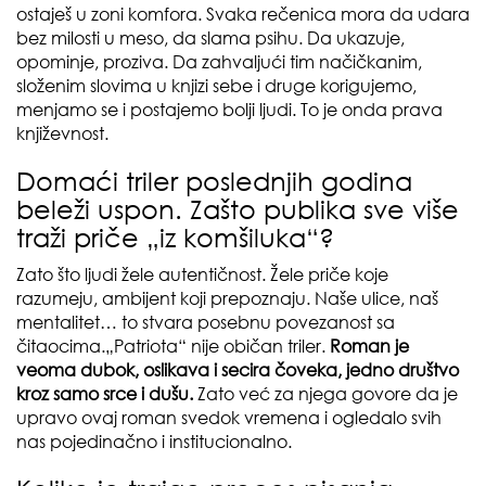
ostaješ u zoni komfora. Svaka rečenica mora da udara
bez milosti u meso, da slama psihu. Da ukazuje,
opominje, proziva. Da zahvaljući tim načičkanim,
složenim slovima u knjizi sebe i druge korigujemo,
menjamo se i postajemo bolji ljudi. To je onda prava
književnost.
Domaći triler poslednjih godina
beleži uspon. Zašto publika sve više
traži priče „iz komšiluka“?
Zato što ljudi žele autentičnost. Žele priče koje
razumeju, ambijent koji prepoznaju. Naše ulice, naš
mentalitet… to stvara posebnu povezanost sa
čitaocima.„Patriota“ nije običan triler.
Roman je
veoma dubok, oslikava i secira čoveka, jedno društvo
kroz samo srce i dušu.
Zato već za njega govore da je
upravo ovaj roman svedok vremena i ogledalo svih
nas pojedinačno i institucionalno.