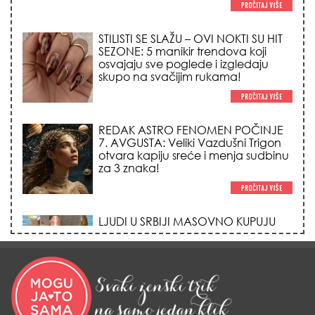
osvajaju sve poglede i izgledaju
skupo na svačijim rukama!
REDAK ASTRO FENOMEN POČINJE
7. AVGUSTA: Veliki Vazdušni Trigon
otvara kapiju sreće i menja sudbinu
za 3 znaka!
LJUDI U SRBIJI MASOVNO KUPUJU
OVO ČUDO OD 200 DINARA: Trik sa
peškirom i ledom koji rashlađuje stan
na +35 za 10 minuta (BEZ KLIME)!
DATUMI KOJI MENJAJU SUDBINU:
Ošišajte se OVIH dana u mesecu
ako želite da vam kosa raste kao iz
vode i privučete novu ljubav!