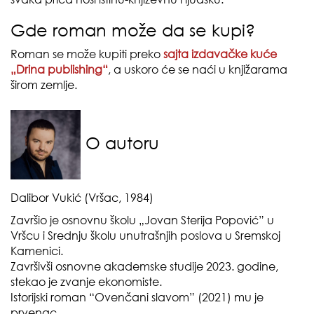
Gde roman može da se kupi?
Roman se može kupiti preko
sajta izdavačke kuće
„Drina publishing“
, a uskoro će se naći u knjižarama
širom zemlje.
O autoru
Dalibor Vukić (Vršac, 1984)
Završio je osnovnu školu „Jovan Sterija Popović” u
Vršcu i Srednju školu unutrašnjih poslova u Sremskoj
Kamenici.
Završivši osnovne akademske studije 2023. godine,
stekao je zvanje ekonomiste.
Istorijski roman “Ovenčani slavom” (2021) mu je
prvenac.