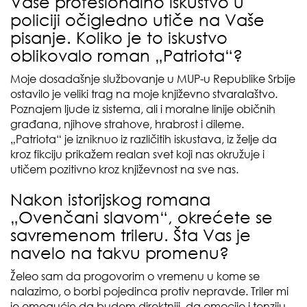
Vaše profesionalno iskustvo u
policiji očigledno utiče na Vaše
pisanje. Koliko je to iskustvo
oblikovalo roman „Patriota“?
Moje dosadašnje službovanje u MUP-u Republike Srbije
ostavilo je veliki trag na moje književno stvaralaštvo.
Poznajem ljude iz sistema, ali i moralne linije običnih
građana, njihove strahove, hrabrost i dileme.
„Patriota“ je izniknuo iz različitih iskustava, iz želje da
kroz fikciju prikažem realan svet koji nas okružuje i
utičem pozitivno kroz književnost na sve nas.
Nakon istorijskog romana
„Ovenčani slavom“, okrećete se
savremenom trileru. Šta Vas je
navelo na takvu promenu?
Želeo sam da progovorim o vremenu u kome se
nalazimo, o borbi pojedinca protiv nepravde. Triler mi
je omogućio da budem direktniji, da emocije i tenziju