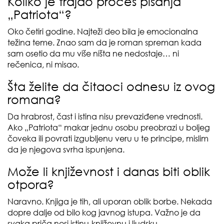
Koliko je trajao proces pisanja
„Patriota“?
Oko četiri godine. Najteži deo bila je emocionalna
težina teme. Znao sam da je roman spreman kada
sam osetio da mu više ništa ne nedostaje… ni
rečenica, ni misao.
Šta želite da čitaoci odnesu iz ovog
romana?
Da hrabrost, čast i istina nisu prevaziđene vrednosti.
Ako „Patriota“ makar jednu osobu preobrazi u boljeg
čoveka ili povrati izgubljenu veru u te principe, mislim
da je njegova svrha ispunjena.
Može li književnost i danas biti oblik
otpora?
Naravno. Knjiga je tih, ali uporan oblik borbe. Nekada
dopre dalje od bilo kog javnog istupa. Važno je da
svaka priča nosi istinu-književnu i ljudsku.