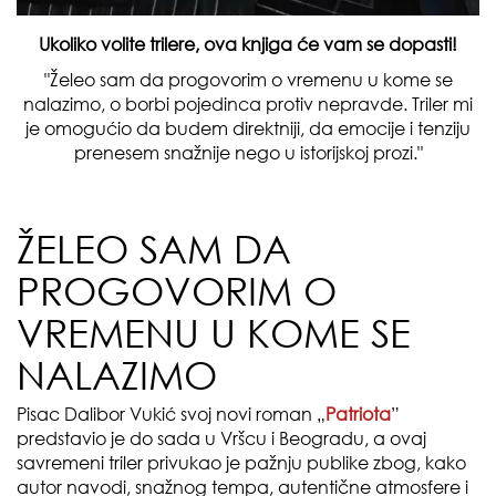
Ukoliko volite trilere, ova knjiga će vam se dopasti!
"Želeo sam da progovorim o vremenu u kome se
nalazimo, o borbi pojedinca protiv nepravde. Triler mi
je omogućio da budem direktniji, da emocije i tenziju
prenesem snažnije nego u istorijskoj prozi."
ŽELEO SAM DA
PROGOVORIM O
VREMENU U KOME SE
NALAZIMO
Pisac Dalibor Vukić svoj novi roman „
Patriota
”
predstavio je do sada u Vršcu i Beogradu, a ovaj
savremeni triler privukao je pažnju publike zbog, kako
autor navodi, snažnog tempa, autentične atmosfere i