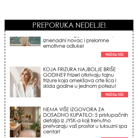
PREPORUKA NEDELJE!
KOJA FRIZURA NAJBOLJE BRIŠE
GODINE? Frizeri otkrivaju tajnu
frizure koja omekšava crte lica i
skida godine u jednom potezu!
NEMA VIŠE IZGOVORA ZA
DOSADNO KUPATILO: 5 pristupačnih
detalja iz JYSK-a koji trenutno
pretvaraju vaš prostor u luksuzni spa
centar!
STILISTI SE SLAŽU – OVI NOKTI SU HIT
SEZONE: 5 manikir trendova koji