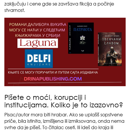
zaključuju i cene gde se završava fikcija a počinje
stvarnost.
Pišete o moći, korupciji i
institucijama. Koliko je to izazovno?
Pisac/autor mora biti hrabar. Ako se uplašiš sopstvene
priče, bila istinita, izmišljena ili izmiksovana, onda nema
svrhe da je pišeš. To čitalac oseti. Ili ideš do kraja ili