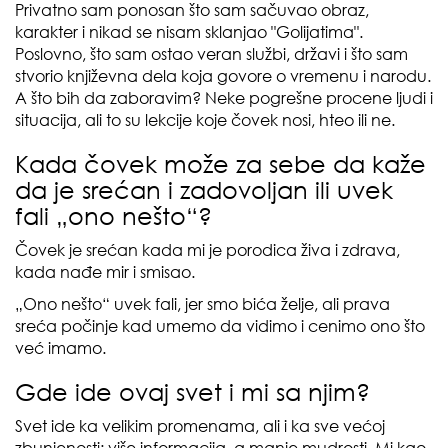
Privatno sam ponosan što sam sačuvao obraz,
karakter i nikad se nisam sklanjao "Golijatima".
Poslovno, što sam ostao veran službi, državi i što sam
stvorio književna dela koja govore o vremenu i narodu.
A što bih da zaboravim? Neke pogrešne procene ljudi i
situacija, ali to su lekcije koje čovek nosi, hteo ili ne.
Kada čovek može za sebe da kaže
da je srećan i zadovoljan ili uvek
fali „ono nešto“?
Čovek je srećan kada mi je porodica živa i zdrava,
kada nađe mir i smisao.
„Ono nešto“ uvek fali, jer smo bića želje, ali prava
sreća počinje kad umemo da vidimo i cenimo ono što
već imamo.
Gde ide ovaj svet i mi sa njim?
Svet ide ka velikim promenama, ali i ka sve većoj
zbunjenosti: više informacija, a manje mudrosti. Mi kao