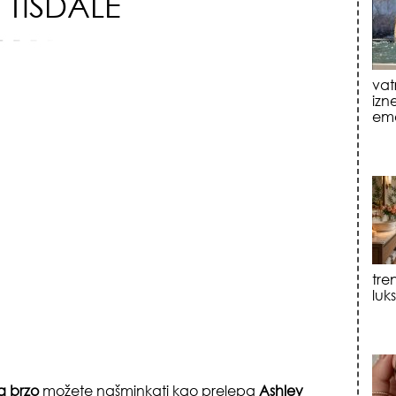
 TISDALE
vat
izn
emo
tre
luk
 brzo
možete našminkati kao prelepa
Ashley