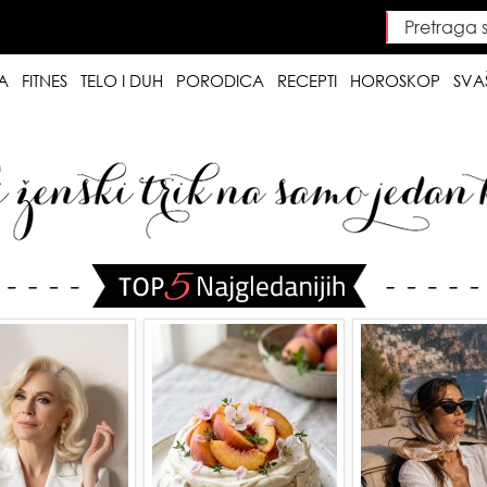
Pretraga saj
Searc
A
FITNES
TELO I DUH
PORODICA
RECEPTI
HOROSKOP
SVA