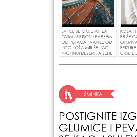
SVI ĆE SE OKRETATI ZA
KOJA F
OVIM MIRISOM: PARFEM
BRIŠE G
OD PISTAĆA I VANILE OD
OTKRIV
KOG KOŽA MIRIŠE KAO
FRIZUR
NAJFINIJI DEZERT, A ŽENE
CRTE LI
SU POLUDELE ZA
GODINE
ZAMENOM OD 1.800
POTEZU!
DINARA!
ŠMINKA
POSTIGNITE IZ
GLUMICE I PEV