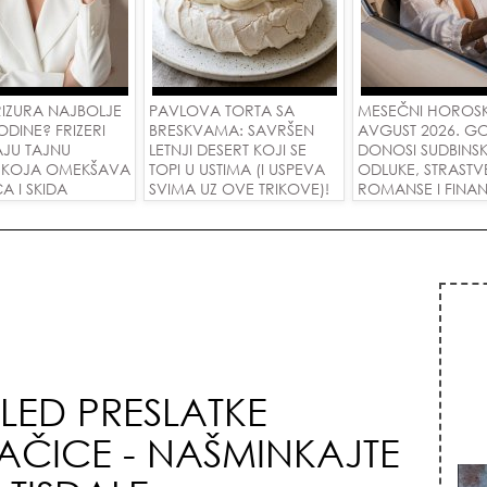
RIZURA NAJBOLJE
PAVLOVA TORTA SA
MESEČNI HOROS
ODINE? FRIZERI
BRESKVAMA: SAVRŠEN
AVGUST 2026. G
AJU TAJNU
LETNJI DESERT KOJI SE
DONOSI SUDBINS
E KOJA OMEKŠAVA
TOPI U USTIMA (I USPEVA
ODLUKE, STRASTV
CA I SKIDA
SVIMA UZ OVE TRIKOVE)!
ROMANSE I FINANS
 U JEDNOM
USPEH ZA SVE ZN
GLED PRESLATKE
AČICE - NAŠMINKAJTE