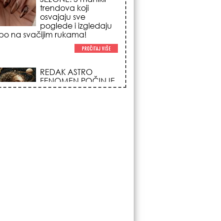
trendova koji
osvajaju sve
poglede i izgledaju
po na svačijim rukama!
REDAK ASTRO
FENOMEN POČINJE
7. AVGUSTA: Veliki
Vazdušni Trigon
otvara kapiju sreće i
menja sudbinu za 3
ka!
LJUDI U SRBIJI
MASOVNO KUPUJU
OVO ČUDO OD 200
DINARA: Trik sa
peškirom i ledom koji
rashlađuje stan na
 za 10 minuta (BEZ KLIME)!