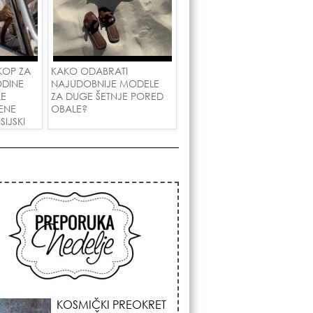
KOP ZA
KAKO ODABRATI
ODINE
NAJUDOBNIJE MODELE
KE
ZA DUGE ŠETNJE PORED
ENE
OBALE?
IJSKI
AKOVE!
KOSMIČKI PREOKRET