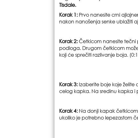
Tisdale.
Korak 1:
Prvo nanesite crni ajlajne
n
akon nanošenja senke ublažiti aj
Korak 2:
Četkicom nanesite tečni p
podloga.
Drugom četkicom možet
koji će sprečiti razlivanje boja.
(0:1
Korak 3:
Izaberite boje koje želite 
celog kapka. Na sredinu kapka i p
Korak 4:
Na donji kapak četkicom n
ukoliko je potrebno lepezastom če