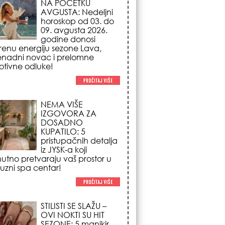
NA POČETKU
AVGUSTA: Nedeljni
horoskop od 03. do
09. avgusta 2026.
godine donosi
renu energiju sezone Lava,
enadni novac i prelomne
tivne odluke!
NEMA VIŠE
IZGOVORA ZA
DOSADNO
KUPATILO: 5
pristupačnih detalja
iz JYSK-a koji
nutno pretvaraju vaš prostor u
suzni spa centar!
STILISTI SE SLAŽU –
OVI NOKTI SU HIT
SEZONE: 5 manikir