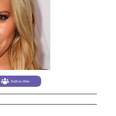
zbo
mes
čuv
suš