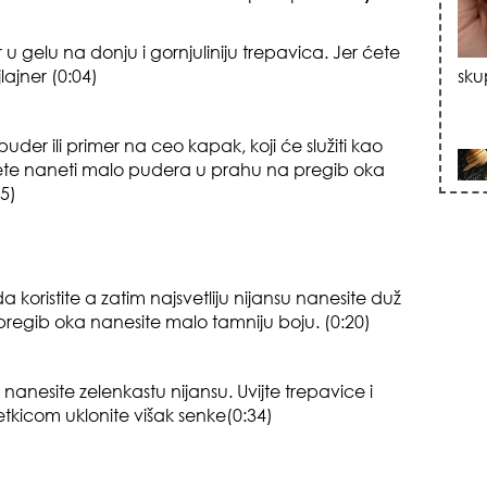
r u gelu na donju i gornjuliniju trepavica.
Jer
ćete
lajner
(0:04)
sku
uder ili
primer
na ceo kapak, koji će služiti kao
e naneti malo pudera u prahu na pregib oka
5)
zna
da koristite a zatim najsvetliju nijansu nanesite duž
regib oka nanesite malo tamniju boju. (0:20)
anesite zelenkastu nijansu. Uvijte trepavice i
tkicom uklonite višak senke(0:34)
+35