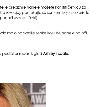
te je preciznije nanele možete koristiti četkicu za
ite roze sjaj, pomešajte sa senkom koju ste koristile
 punoći usana. (0:46)
rlo malo najsvetlije senke koju ste nanele na oči.
pri
e postići prirodan izgled
Ashley Tisdale.
tok