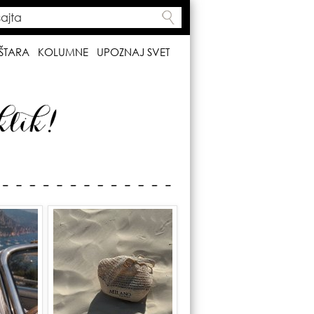
ta
h form
ŠTARA
KOLUMNE
UPOZNAJ SVET