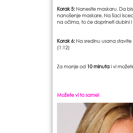
Korak 5:
Nanesite maskaru.
Da bis
nanošenje maskare.
Na šaci isced
na očima, to će doprineti dubini i
Korak 6:
Na sredinu usana stavite v
(1:12)
Za manje od
10 minuta
i vi možet
Možete vi to same!