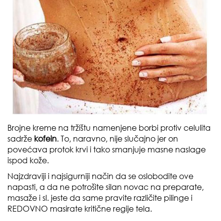
Brojne kreme na tržištu namenjene borbi protiv celulita
sadrže
kofein
. To, naravno, nije slučajno jer on
povećava protok krvi
i tako smanjuje masne naslage
ispod kože.
Najzdraviji i najsigurniji način da se oslobodite ove
napasti, a da ne potrošite silan novac na preparate,
masaže i sl. jeste da same pravite različite pilinge i
REDOVNO masirate kritične regije tela.