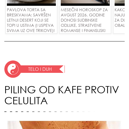
PAVLOVA TORTA SA
MESEČNI HOROSKOP ZA
KAKO 
BRESKVAMA: SAVRŠEN
AVGUST 2026. GODINE
NAJUD
LETNJI DESERT KOJI SE
DONOSI SUDBINSKE
ZA DUG
TOPI U USTIMA (I USPEVA
ODLUKE, STRASTVENE
OBALE
SVIMA UZ OVE TRIKOVE)!
ROMANSE I FINANSIJSKI
USPEH ZA SVE ZNAKOVE!
TELO I DUH
PILING OD KAFE PROTIV
CELULITA