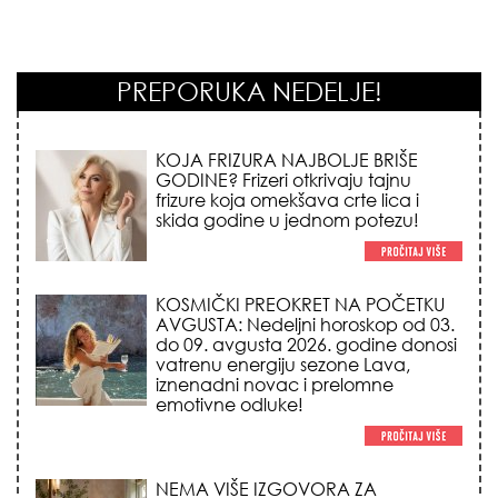
PREPORUKA NEDELJE!
KOSMIČKI PREOKRET NA POČETKU
AVGUSTA: Nedeljni horoskop od 03.
do 09. avgusta 2026. godine donosi
vatrenu energiju sezone Lava,
iznenadni novac i prelomne
emotivne odluke!
NEMA VIŠE IZGOVORA ZA
DOSADNO KUPATILO: 5 pristupačnih
detalja iz JYSK-a koji trenutno
pretvaraju vaš prostor u luksuzni spa
centar!