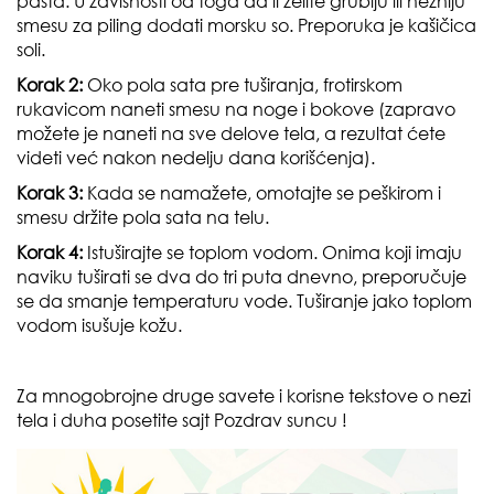
pasta. U zavisnosti od toga da li želite grublju ili nežniju
smesu za piling dodati morsku so. Preporuka je kašičica
soli.
Korak 2:
Oko pola sata pre tuširanja, frotirskom
rukavicom naneti smesu na noge i bokove (zapravo
možete je naneti na sve delove tela, a rezultat ćete
videti već nakon nedelju dana korišćenja).
Korak 3:
Kada se namažete, omotajte se peškirom i
smesu držite pola sata na telu.
Korak 4:
Istuširajte se toplom vodom. Onima koji imaju
naviku tuširati se dva do tri puta dnevno, preporučuje
se da smanje temperaturu vode. Tuširanje jako toplom
vodom isušuje kožu.
Za mnogobrojne druge savete i korisne tekstove o nezi
tela i duha posetite sajt
Pozdrav suncu
!