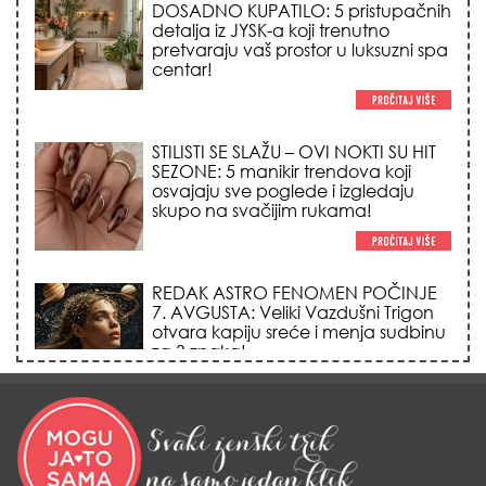
STILISTI SE SLAŽU – OVI NOKTI SU HIT
SEZONE: 5 manikir trendova koji
osvajaju sve poglede i izgledaju
skupo na svačijim rukama!
REDAK ASTRO FENOMEN POČINJE
7. AVGUSTA: Veliki Vazdušni Trigon
otvara kapiju sreće i menja sudbinu
za 3 znaka!
LJUDI U SRBIJI MASOVNO KUPUJU
OVO ČUDO OD 200 DINARA: Trik sa
peškirom i ledom koji rashlađuje stan
na +35 za 10 minuta (BEZ KLIME)!
DATUMI KOJI MENJAJU SUDBINU:
Ošišajte se OVIH dana u mesecu
ako želite da vam kosa raste kao iz