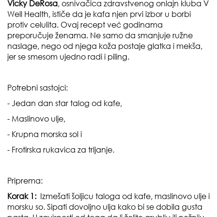
Vicky DeRosa
, osnivačica zdravstvenog onlajn kluba
V
Well Health
, ističe da je kafa njen prvi izbor u borbi
protiv celulita. Ovaj recept već godinama
preporučuje ženama. Ne samo da smanjuje ružne
naslage, nego od njega koža postaje glatka i mekša,
jer se smesom ujedno radi i piling.
Potrebni sastojci:
- Jedan dan star talog od kafe,
- Maslinovo ulje,
- Krupna morska sol i
- Frotirska rukavica za trljanje.
Priprema:
Korak 1:
Izmešati šoljicu taloga od kafe, maslinovo ulje i
morsku so. Sipati dovoljno ulja kako bi se dobila gusta