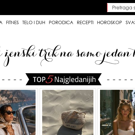
Pretraga saj
Searc
A
FITNES
TELO I DUH
PORODICA
RECEPTI
HOROSKOP
SVA