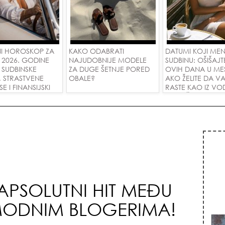
I HOROSKOP ZA
KAKO ODABRATI
DATUMI KOJI ME
 2026. GODINE
NAJUDOBNIJE MODELE
SUDBINU: OŠIŠAJT
 SUDBINSKE
ZA DUGE ŠETNJE PORED
OVIH DANA U ME
, STRASTVENE
OBALE?
AKO ŽELITE DA V
 I FINANSIJSKI
RASTE KAO IZ VOD
A SVE ZNAKOVE!
PRIVUČETE NOVU
APSOLUTNI HIT MEĐU
MODNIM BLOGERIMA!