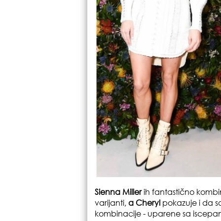
Sienna Miller
ih fantastično kombi
varijanti,
a Cheryl
pokazuje i da s
kombinacije - uparene sa iscep