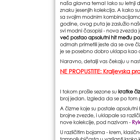
naša glavna tema! Iako su letnji da
znaku jesenjih kolekcija. A kako s
sa svojim modnim kombinacijam
godine, ovog puta je zaslužio naš
svi modni časopisi - nova zvezda
već postao apsolutni hit među p
odmah primetili jeste da se ove či
je se posebno dobro uklapa kao 
Naravno, detalji vas čekaju u nas
NE PROPUSTITE: Kraljevska pra
I tokom prošle sezone su
kratke č
broj jedan. Izgleda da se po tom 
A čizme koje su postale apsolutni
brojne zvezde, i uklapale sa razl
nove kolekcije, pod nazivom -
Ryl
U različitim bojama - krem, klasična
tamnoljubičasta u varijanti kroko