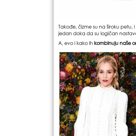
Takođe, čizme su na široku petu, 
jedan doka da su logičan nastav
A, evo i kako ih
kombinuju naše o