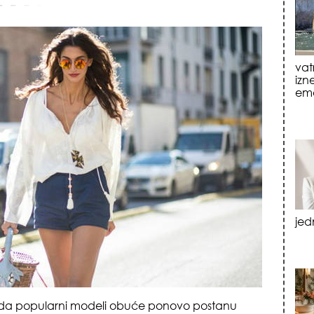
jed
tre
luk
 da popularni modeli obuće ponovo postanu