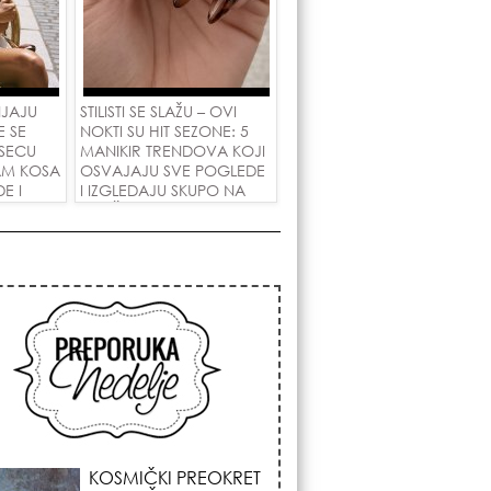
NJAJU
STILISTI SE SLAŽU – OVI
E SE
NOKTI SU HIT SEZONE: 5
SECU
MANIKIR TRENDOVA KOJI
AM KOSA
OSVAJAJU SVE POGLEDE
E I
I IZGLEDAJU SKUPO NA
 LJUBAV!
SVAČIJIM RUKAMA!
KOJA FRIZURA