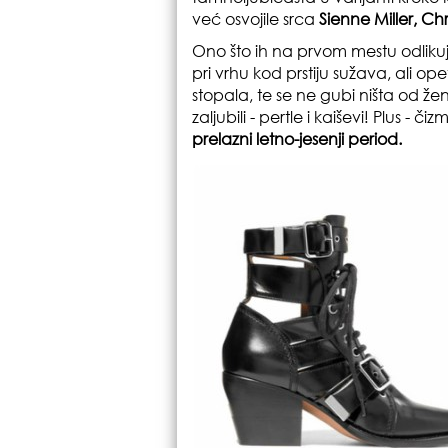
već osvojile srca
Sienne Miller, Ch
Ono što ih na prvom mestu odlikuje
pri vrhu kod prstiju sužava, ali ope
stopala, te se ne gubi ništa od že
zaljubili - pertle i kaiševi! Plus -
prelazni letno-jesenji period.