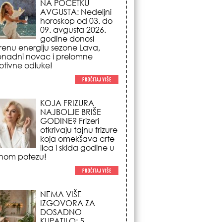
NAJBOLJE BRIŠE
GODINE? Frizeri
otkrivaju tajnu frizure
koja omekšava crte
lica i skida godine u
nom potezu!
NEMA VIŠE
IZGOVORA ZA
DOSADNO
KUPATILO: 5
pristupačnih detalja
iz JYSK-a koji
nutno pretvaraju vaš prostor u
suzni spa centar!
STILISTI SE SLAŽU –
OVI NOKTI SU HIT
SEZONE: 5 manikir
trendova koji
osvajaju sve