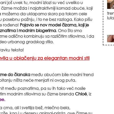
ni još uvek tu, modni izlozi su već uveliko u
u čizme možda i najatraktivniji komad obuće, koji
sku
a možemo da uklapamo skoro pa tokom cele
u posebnu pažnju, i to ne bez razloga. Kako pišu
 je rođena!
Pojavio se nov model čizama, koji je
oznatima i modnim blogerima
. Ono što smo
zme odlično kombinuju sa različitim stilovima, i da
deo urbanog gradskog stila.
tavku teksta!
zna
vila u oblačenju za elegantan modni stil
izme do članaka
među obućom bile modni trend
pitanju ništa neće menjati ni ovog puta.
 hit među poznatima, pa su ih tako već nosile
ičitim modnim stilovima su čizme brenda
Chloé
, iz
ee.
+35
 crna, ali i svetlija bež, mlečno bela,
 kože, kao i u dezenu animal-printa, ove čizme su