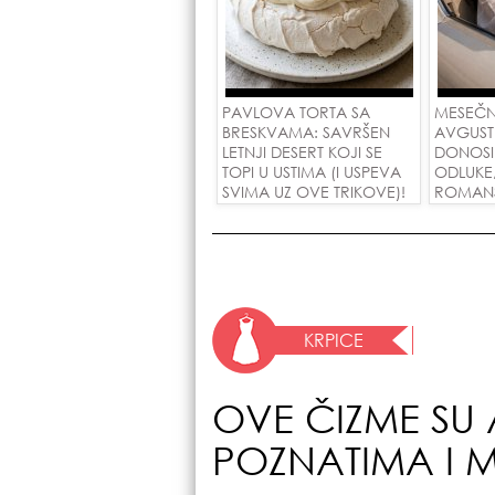
PAVLOVA TORTA SA
MESEČN
BRESKVAMA: SAVRŠEN
AVGUST
LETNJI DESERT KOJI SE
DONOSI
TOPI U USTIMA (I USPEVA
ODLUKE
SVIMA UZ OVE TRIKOVE)!
ROMANSE
USPEH Z
KRPICE
OVE ČIZME SU 
POZNATIMA I 