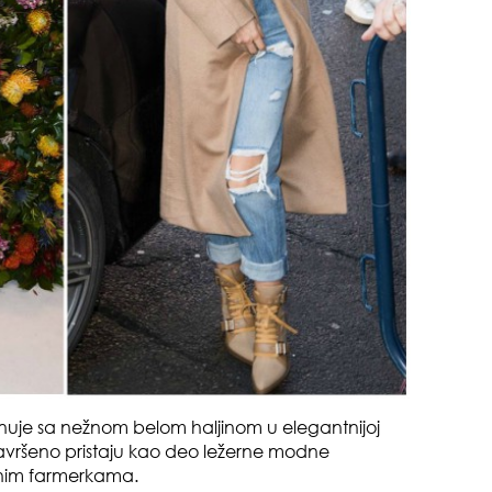
suš
muž
gen
nuje sa nežnom belom haljinom u elegantnijoj
oki
avršeno pristaju kao deo ležerne modne
anim farmerkama.