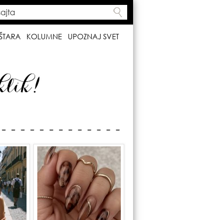
ta
h form
ŠTARA
KOLUMNE
UPOZNAJ SVET