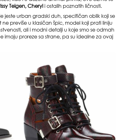
rissy Teigen, Cheryl
i ostalih poznatih ličnosti.
 jeste urban gradski duh, specifičan oblik koji se
t ne previše u klasičan špic, model koji prati liniju
nstvenosti, ali i modni detalji u koje smo se odmah
 čizme imaju proreze sa strane, pa su idealne za ovaj
pri
tok