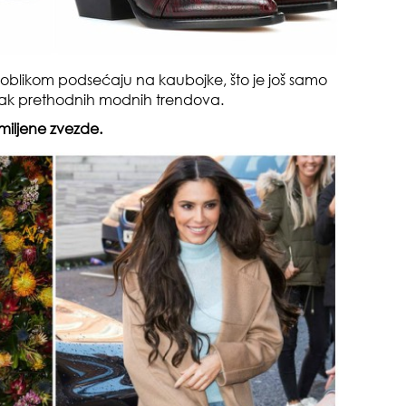
da
i oblikom podsećaju na kaubojke, što je još samo
ak prethodnih modnih trendova.
miljene zvezde.
zbo
mes
čuv