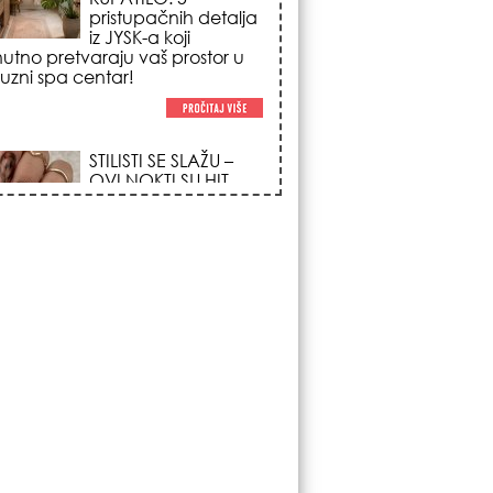
poglede i izgledaju
po na svačijim rukama!
REDAK ASTRO
FENOMEN POČINJE
7. AVGUSTA: Veliki
Vazdušni Trigon
otvara kapiju sreće i
menja sudbinu za 3
ka!
LJUDI U SRBIJI
MASOVNO KUPUJU
OVO ČUDO OD 200
DINARA: Trik sa
peškirom i ledom koji
rashlađuje stan na
 za 10 minuta (BEZ KLIME)!