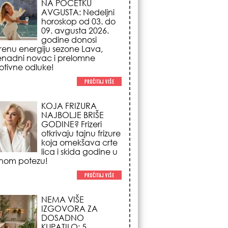
NAJBOLJE BRIŠE
GODINE? Frizeri
otkrivaju tajnu frizure
koja omekšava crte
lica i skida godine u
nom potezu!
NEMA VIŠE
IZGOVORA ZA
DOSADNO
KUPATILO: 5
pristupačnih detalja
iz JYSK-a koji
nutno pretvaraju vaš prostor u
suzni spa centar!
STILISTI SE SLAŽU –
OVI NOKTI SU HIT
SEZONE: 5 manikir
trendova koji
osvajaju sve