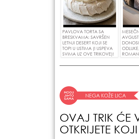
PAVLOVA TORTA SA
MESEČN
BRESKVAMA: SAVRŠEN
AVGUST
LETNJI DESERT KOJI SE
DONOSI
TOPI U USTIMA (I USPEVA
ODLUKE
SVIMA UZ OVE TRIKOVE)!
ROMANSE
USPEH Z
NEGA KOŽE LICA
OVAJ TRIK ĆE
OTKRIJETE KOJI