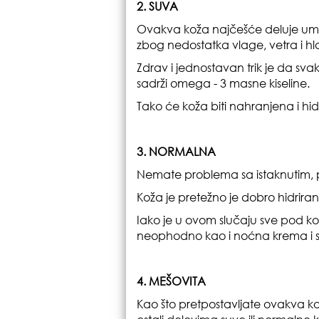
2. SUVA
Ovakva koža najčešće deluje umorn
zbog nedostatka vlage, vetra i hl
Zdrav i jednostavan trik je da s
sadrži omega - 3 masne kiseline.
Tako će koža biti nahranjena i hid
3. NORMALNA
Nemate problema sa istaknutim, 
Koža je pretežno je dobro hidriran
Iako je u ovom slučaju sve pod ko
neophodno kao i noćna krema i s
4. MEŠOVITA
Kao što pretpostavljate ovakva kož