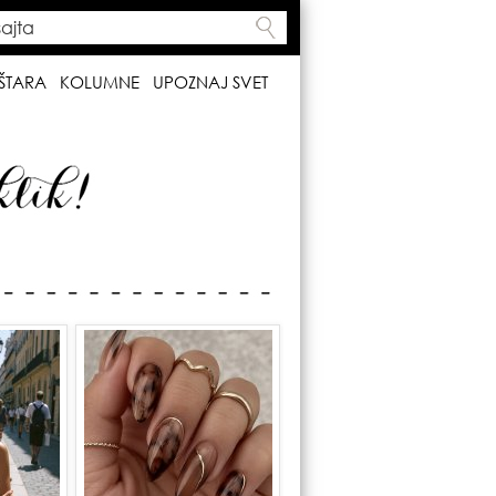
ta
h form
ŠTARA
KOLUMNE
UPOZNAJ SVET