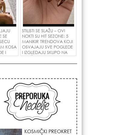
NJAJU
STILISTI SE SLAŽU – OVI
E SE
NOKTI SU HIT SEZONE: 5
SECU
MANIKIR TRENDOVA KOJI
AM KOSA
OSVAJAJU SVE POGLEDE
E I
I IZGLEDAJU SKUPO NA
 LJUBAV!
SVAČIJIM RUKAMA!
KOJA FRIZURA