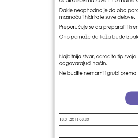
ostali delovima suve ili normalne 
Dakle neophodno je da oba param
masnoću i hidrirate suve delove.
Preporučuje se da preparati i kreme
Ono pomaže da koža bude izbala
Najbitnija stvar, odredite tip svo
odgovarajući način.
Ne budite nemarni i grubi prema nj
18.01.2016 08:30