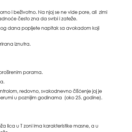
o i beživotno. Na njoj se ne vide pore, ali zimi
da
adnoće često zna da svrbi i zateže.
vakog dana popijete napitak sa avokadom koji
rirana iznutra.
zbo
proširenim porama.
mes
a.
ntrolom, redovno, svakodnevno čišćenje joj je
erumi u poznijim godinama (oko 25. godine).
a lica u T zoni ima karakteristike masne, a u
čuv