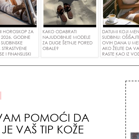
I HOROSKOP ZA
KAKO ODABRATI
DATUMI KOJI ME
 2026. GODINE
NAJUDOBNIJE MODELE
SUDBINU: OŠIŠAJT
 SUDBINSKE
ZA DUGE ŠETNJE PORED
OVIH DANA U ME
, STRASTVENE
OBALE?
AKO ŽELITE DA V
 I FINANSIJSKI
RASTE KAO IZ VOD
A SVE ZNAKOVE!
PRIVUČETE NOVU
 VAM POMOĆI DA
 JE VAŠ TIP KOŽE