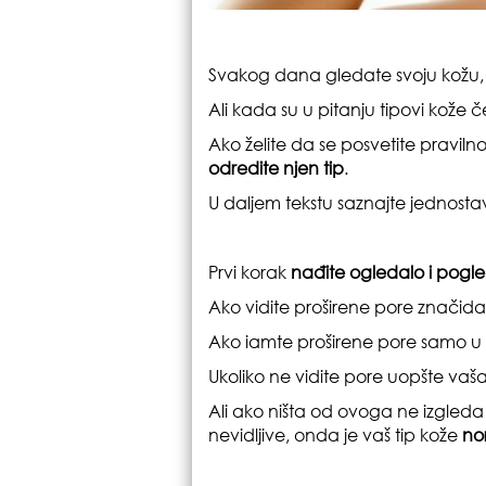
Svakog dana gledate svoju kožu, dod
Ali kada su u pitanju tipovi kože čes
Ako želite da se posvetite pravilno
odredite njen tip
.
U daljem tekstu saznajte jednosta
Prvi korak
nađite ogledalo i pogled
Ako vidite proširene pore značid
Ako iamte proširene pore samo u T 
Ukoliko ne vidite pore uopšte vaš
Ali ako ništa od ovoga ne izgleda k
nevidljive, onda je vaš tip kože
no