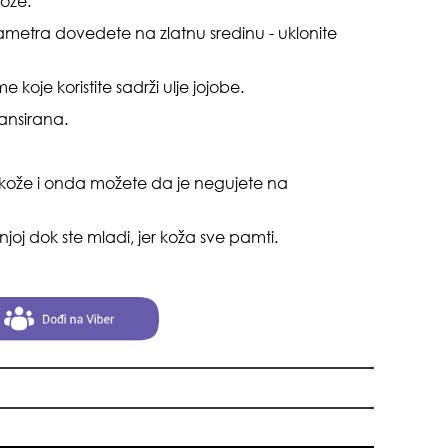
kože.
suš
etra dovedete na zlatnu sredinu - uklonite
 koje koristite sadrži ulje jojobe.
nsirana.
je kože i onda možete da je negujete na
muž
oj dok ste mladi, jer koža sve pamti.
gen
oki