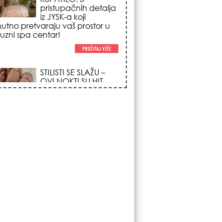
poglede i izgledaju
po na svačijim rukama!
REDAK ASTRO
FENOMEN POČINJE
7. AVGUSTA: Veliki
Vazdušni Trigon
otvara kapiju sreće i
menja sudbinu za 3
ka!
LJUDI U SRBIJI
MASOVNO KUPUJU
OVO ČUDO OD 200
DINARA: Trik sa
peškirom i ledom koji
rashlađuje stan na
 za 10 minuta (BEZ KLIME)!