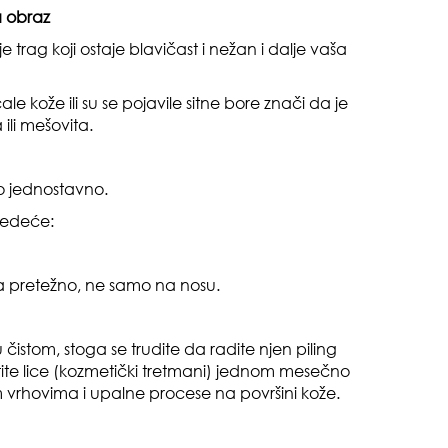
a obraz
je trag koji ostaje blavičast i nežan i dalje vaša
le kože ili su se pojavile sitne bore znači da je
 ili mešovita.
pri
ko jednostavno.
sledeće:
a pretežno, ne samo na nosu.
tok
 čistom, stoga se trudite da radite njen piling
tite lice (kozmetički tretmani) jednom mesečno
 vrhovima i upalne procese na površini kože.