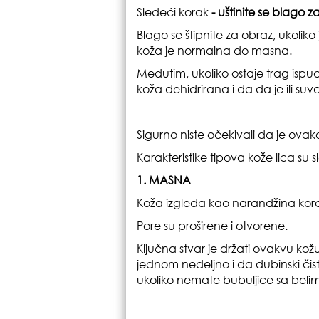
Sledeći korak
- uštinite se blago z
Blago se štipnite za obraz, ukoliko 
koža je normalna do masna.
Međutim, ukoliko ostaje trag ispuca
koža dehidrirana i da da je ili suva
Sigurno niste očekivali da je ova
Karakteristike tipova kože lica su 
1. MASNA
Koža izgleda kao narandžina kor
Pore su proširene i otvorene.
Ključna stvar je držati ovakvu kožu
jednom nedeljno i da dubinski čis
ukoliko nemate bubuljice sa belim