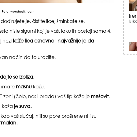
sku
Foto:
wonderslist.com
irujete je, čistite lice, šminkate se.
to niste sigurni koji je vaš, iako ih postoji samo 4.
j nezi
kože lica
osnovno i najvažnije je da
van način da to uradite.
zna
ajte se izbliza
.
a imate
masnu
kožu.
zoni (čelo, nos i brada) vaš tip kože je
mešovit
.
a koža je
suva.
ao vaš slučaj, niti su pore proširene niti su
rmalan.
+35