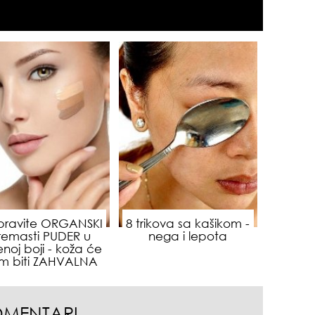
sam
ravite ORGANSKI
8 trikova sa kašikom -
remasti PUDER u
nega i lepota
jenoj boji - koža će
m biti ZAHVALNA
OMENTARI