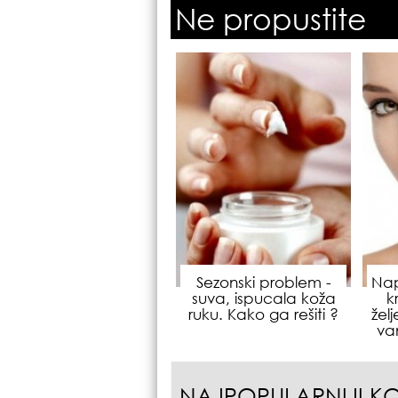
Ne propustite
Sezonski problem -
Nap
suva, ispucala koža
k
ruku. Kako ga rešiti ?
žel
va
NAJPOPULARNIJI K