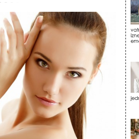
jed
tre
luk