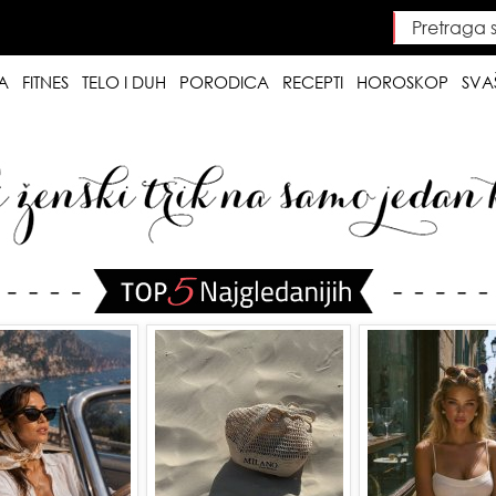
Pretraga saj
Searc
A
FITNES
TELO I DUH
PORODICA
RECEPTI
HOROSKOP
SVA