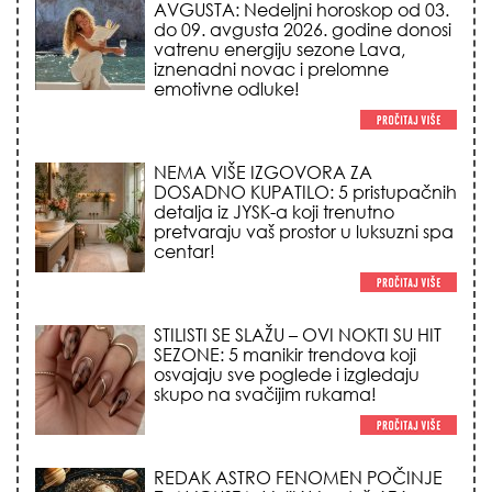
AVGUSTA: Nedeljni horoskop od 03.
do 09. avgusta 2026. godine donosi
vatrenu energiju sezone Lava,
iznenadni novac i prelomne
emotivne odluke!
NEMA VIŠE IZGOVORA ZA
DOSADNO KUPATILO: 5 pristupačnih
detalja iz JYSK-a koji trenutno
pretvaraju vaš prostor u luksuzni spa
centar!
STILISTI SE SLAŽU – OVI NOKTI SU HIT
SEZONE: 5 manikir trendova koji
osvajaju sve poglede i izgledaju
skupo na svačijim rukama!
REDAK ASTRO FENOMEN POČINJE