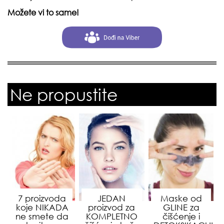
Možete vi to same!
Ne propustite
7 proizvoda
JEDAN
Maske od
koje NIKADA
proizvod za
GLINE za
ne smete da
KOMPLETNO
čišćenje i