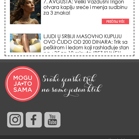
7. AVGUSTA: Veliki Vazdušni Trigon
otvara kapiju sreće i menja sudbinu
za 3 znaka!
LJUDI U SRBIJI MASOVNO KUPUJU
OVO ČUDO OD 200 DINARA: Trik sa
peškirom i ledom koji rashlađuje stan
na +35 za 10 minuta (BEZ KLIME)!
DATUMI KOJI MENJAJU SUDBINU:
Ošišajte se OVIH dana u mesecu
ako želite da vam kosa raste kao iz
vode i privučete novu ljubav!
TRIK SA CRVENIM NOVČANIKOM I
LOVOROVIM LISTOM: Stari ritual
privlačenja novca koji treba uraditi
baš tokom sezone Lava!