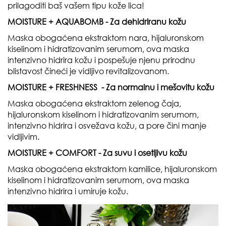
prilagoditi baš vašem tipu kože lica!
MOISTURE + AQUABOMB - Za dehidriranu kožu
Maska obogaćena ekstraktom nara, hijaluronskom
kiselinom i hidratizovanim serumom, ova maska
intenzivno hidrira kožu i pospešuje njenu prirodnu
blistavost čineći je vidljivo revitalizovanom.
MOISTURE + FRESHNESS - Za normalnu i mešovitu kožu
Maska obogaćena ekstraktom zelenog čaja,
hijaluronskom kiselinom i hidratizovanim serumom,
intenzivno hidrira i osvežava kožu, a pore čini manje
vidljivim.
MOISTURE + COMFORT - Za suvu i osetljivu kožu
Maska obogaćena ekstraktom kamilice, hijaluronskom
kiselinom i hidratizovanim serumom, ova maska
intenzivno hidrira i umiruje kožu.