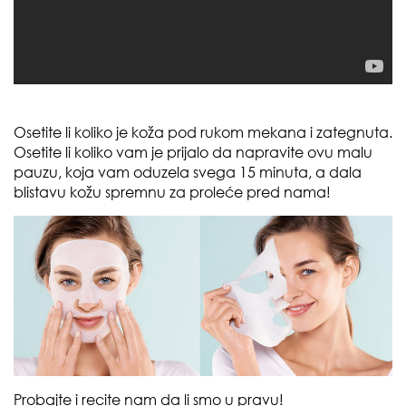
Osetite li koliko je koža pod rukom mekana i zategnuta.
Osetite li koliko vam je prijalo da napravite ovu malu
pauzu, koja vam oduzela svega 15 minuta, a dala
blistavu kožu spremnu za proleće pred nama!
Probajte i recite nam da li smo u pravu!