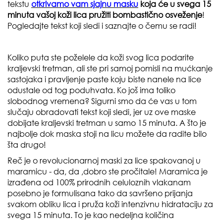
tekstu
otkrivamo vam sjajnu masku
koja će u svega 15
minuta vašoj koži lica pružiti bombastično osveženje
!
Pogledajte tekst koji sledi i saznajte o čemu se radi!
Koliko puta ste poželele da koži svog lica podarite
kraljevski tretman, ali ste pri samoj pomisli na mućkanje
sastojaka i pravljenje paste koju biste nanele na lice
odustale od tog poduhvata. Ko još ima toliko
slobodnog vremena? Sigurni smo da će vas u tom
slučaju obradovati tekst koji sledi, jer uz ove maske
dobijate kraljevski tretman u samo 15 minuta. A što je
najbolje dok maska stoji na licu možete da radite bilo
šta drugo!
Reč je o revolucionarnoj maski za lice spakovanoj u
maramicu - da, da ,dobro ste pročitale! Maramica je
izrađena od 100% prirodnih celuloznih vlakanam
posebno je formulisana tako da savršeno prijanja
svakom obliku lica i pruža koži intenzivnu hidrataciju za
svega 15 minuta. To je kao nedeljna količina