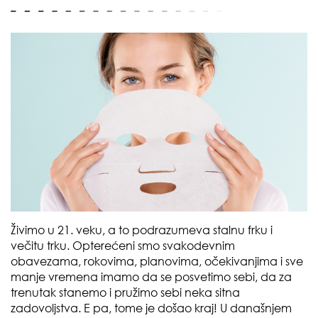
Živimo u 21. veku, a to podrazumeva stalnu frku i
večitu trku. Opterećeni smo svakodevnim
obavezama, rokovima, planovima, očekivanjima i sve
manje vremena imamo da se posvetimo sebi, da za
trenutak stanemo i pružimo sebi neka sitna
zadovoljstva. E pa, tome je došao kraj! U današnjem