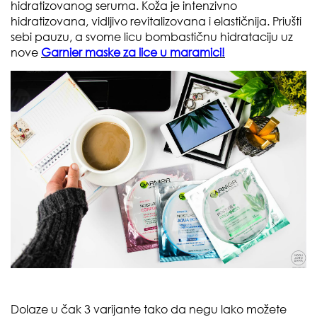
hidratizovanog seruma. Koža je intenzivno
hidratizovana, vidljivo revitalizovana i elastičnija. Priušti
sebi pauzu, a svome licu bombastičnu hidrataciju uz
nove
Garnier maske za lice u maramici!
Dolaze u čak 3 varijante tako da negu lako možete