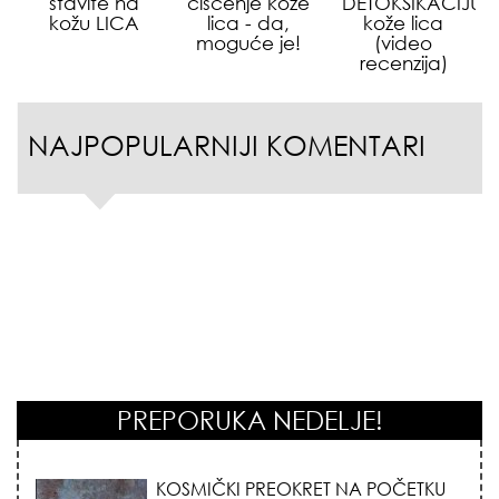
stavite na
čišćenje kože
DETOKSIKACIJU
kožu LICA
lica - da,
kože lica
moguće je!
(video
recenzija)
NAJPOPULARNIJI KOMENTARI
PREPORUKA NEDELJE!
KOSMIČKI PREOKRET NA POČETKU