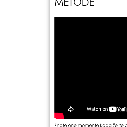
METODE
Znate one momente kada želite da