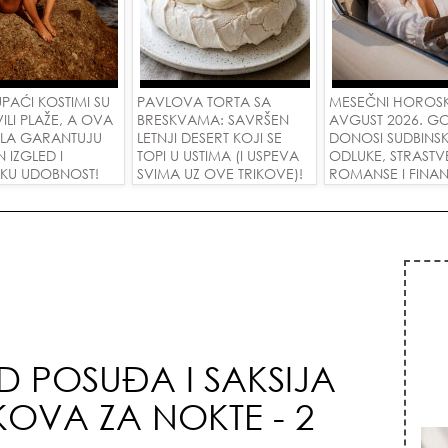
PAĆI KOSTIMI SU
PAVLOVA TORTA SA
MESEČNI HOROS
ILI PLAŽE, A OVA
BRESKVAMA: SAVRŠEN
AVGUST 2026. G
LA GARANTUJU
LETNJI DESERT KOJI SE
DONOSI SUDBINS
 IZGLED I
TOPI U USTIMA (I USPEVA
ODLUKE, STRASTV
KU UDOBNOST!
SVIMA UZ OVE TRIKOVE)!
ROMANSE I FINANS
USPEH ZA SVE ZN
ED POSUĐA I SAKSIJA
OVA ZA NOKTE - 2