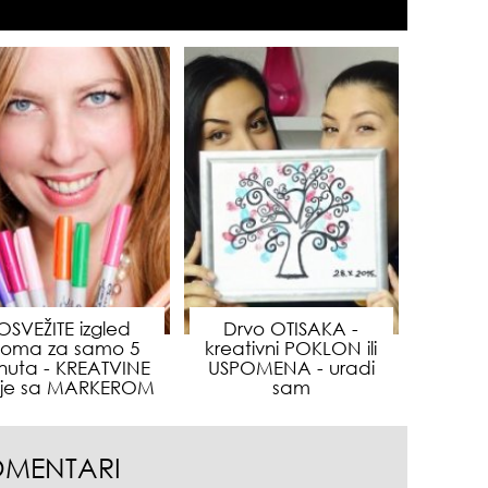
gen
oki
muž
OSVEŽITE izgled
Drvo OTISAKA -
oma za samo 5
kreativni POKLON ili
nuta - KREATVINE
USPOMENA - uradi
eje sa MARKEROM
sam
OMENTARI