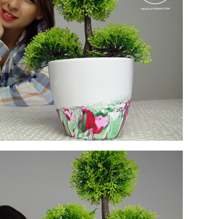
pri
tok