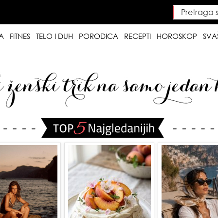
Pretraga saj
Searc
A
FITNES
TELO I DUH
PORODICA
RECEPTI
HOROSKOP
SVA