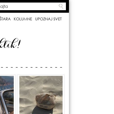
ta
h form
ŠTARA
KOLUMNE
UPOZNAJ SVET