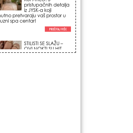
trendova koji
osvajaju sve
poglede i izgledaju
po na svačijim rukama!
REDAK ASTRO
FENOMEN POČINJE
7. AVGUSTA: Veliki
Vazdušni Trigon
otvara kapiju sreće i
menja sudbinu za 3
ka!
LJUDI U SRBIJI
MASOVNO KUPUJU
OVO ČUDO OD 200
DINARA: Trik sa
peškirom i ledom koji
rashlađuje stan na
 za 10 minuta (BEZ KLIME)!