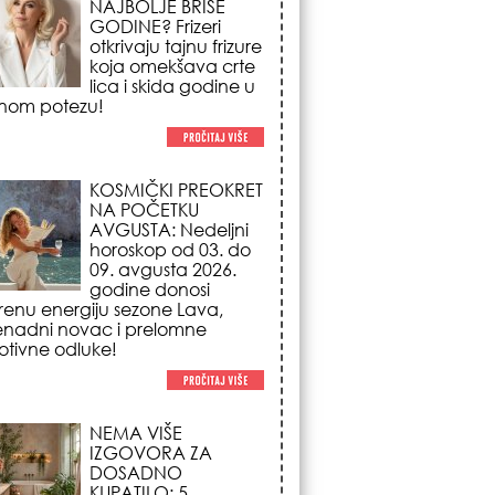
NA POČETKU
AVGUSTA: Nedeljni
horoskop od 03. do
09. avgusta 2026.
godine donosi
renu energiju sezone Lava,
enadni novac i prelomne
tivne odluke!
NEMA VIŠE
IZGOVORA ZA
DOSADNO
KUPATILO: 5
pristupačnih detalja
iz JYSK-a koji
nutno pretvaraju vaš prostor u
suzni spa centar!
STILISTI SE SLAŽU –
OVI NOKTI SU HIT
SEZONE: 5 manikir