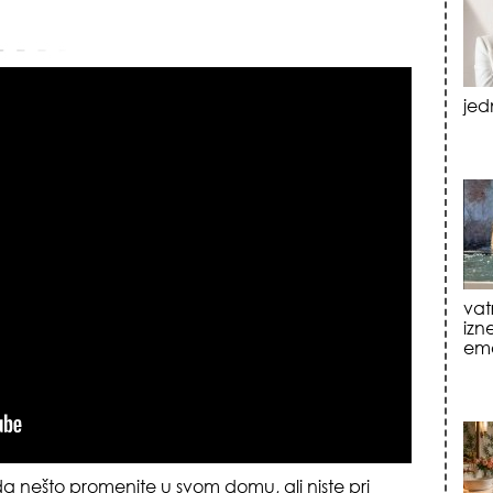
vat
izn
emo
tre
luk
 nešto promenite u svom domu, ali niste pri