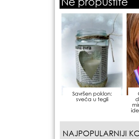
Ne propustite
Savršen poklon:
sveća u tegli
d
mi
id
NAJPOPULARNIJI K