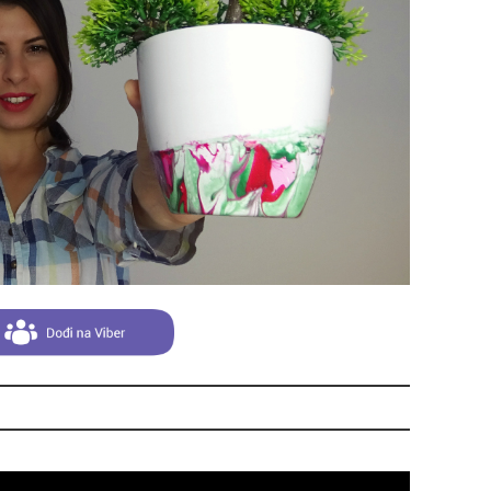
zbo
mes
čuv
suš