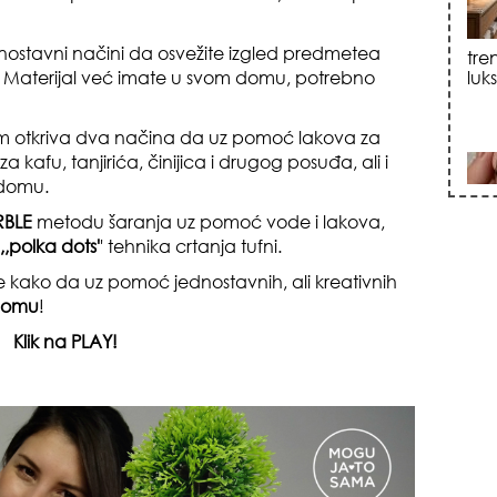
dnostavni načini da osvežite izgled predmetea
k! Materijal već imate u svom domu, potrebno
sku
am otkriva dva načina da uz pomoć lakova za
za kafu, tanjirića, činijica i drugog posuđa, ali i
 domu.
BLE
metodu šaranja uz pomoć vode i lakova,
,,polka dots'
' tehnika crtanja tufni.
te kako da uz pomoć jednostavnih, ali kreativnih
zna
 domu
!
Klik na PLAY!
+35