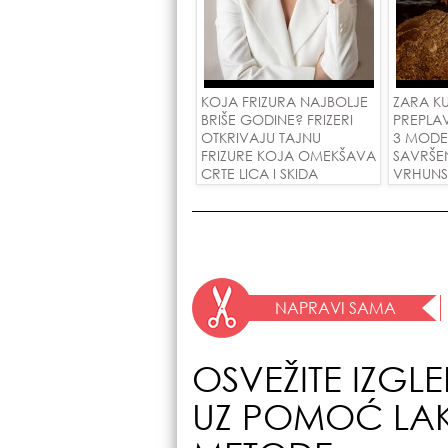
KOJA FRIZURA NAJBOLJE
ZARA KU
BRIŠE GODINE? FRIZERI
PREPLAV
OTKRIVAJU TAJNU
3 MODE
FRIZURE KOJA OMEKŠAVA
SAVRŠEN
CRTE LICA I SKIDA
VRHUNS
GODINE U JEDNOM
POTEZU!
NAPRAVI SAMA
OSVEŽITE IZGL
UZ POMOĆ LAK