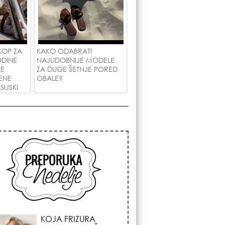
KOP ZA
KAKO ODABRATI
ODINE
NAJUDOBNIJE MODELE
KE
ZA DUGE ŠETNJE PORED
ENE
OBALE?
IJSKI
AKOVE!
KOSMIČKI PREOKRET