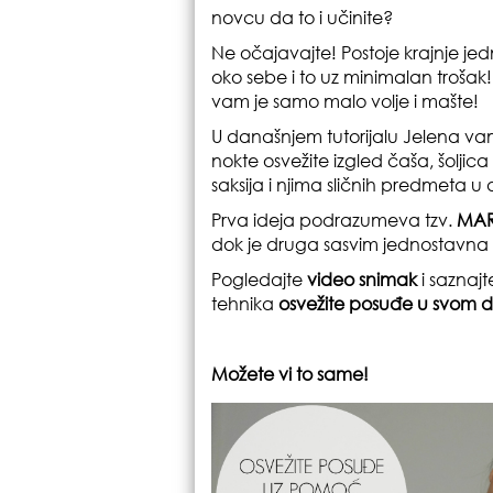
novcu da to i učinite?
Ne očajavajte! Postoje krajnje je
oko sebe i to uz minimalan troša
vam je samo malo volje i mašte!
U današnjem tutorijalu Jelena v
nokte osvežite izgled čaša, šoljica 
saksija i njima sličnih predmeta u
Prva ideja podrazumeva tzv.
MAR
dok je druga sasvim jednostavna
Pogledajte
video snimak
i saznaj
tehnika
osvežite posuđe u svom
Možete vi to same!