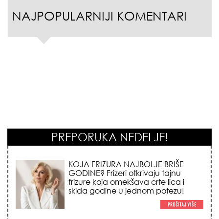
NAJPOPULARNIJI KOMENTARI
PREPORUKA NEDELJE!
KOSMIČKI PREOKRET NA POČETKU
AVGUSTA: Nedeljni horoskop od 03.
do 09. avgusta 2026. godine donosi
vatrenu energiju sezone Lava,
iznenadni novac i prelomne
emotivne odluke!