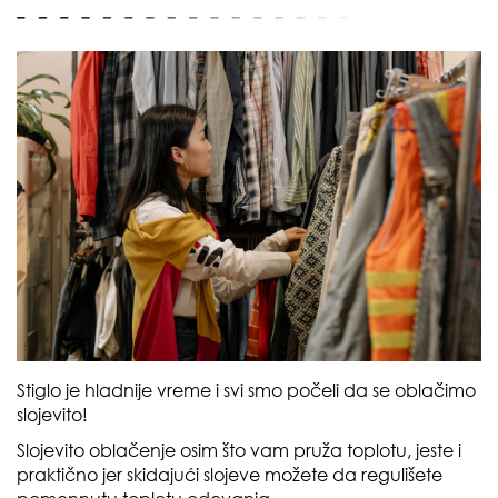
Stiglo je hladnije vreme i svi smo počeli da se oblačimo
slojevito!
Slojevito oblačenje osim što vam pruža toplotu, jeste i
praktično jer skidajući slojeve možete da regulišete