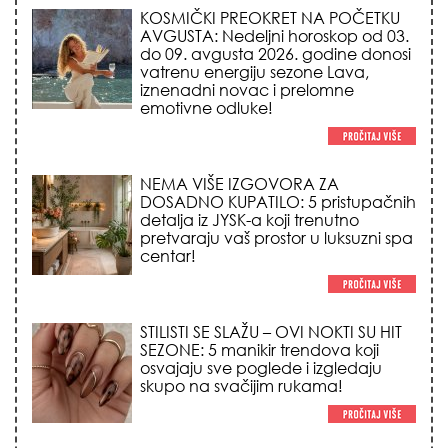
NEMA VIŠE IZGOVORA ZA
DOSADNO KUPATILO: 5 pristupačnih
detalja iz JYSK-a koji trenutno
pretvaraju vaš prostor u luksuzni spa
centar!
STILISTI SE SLAŽU – OVI NOKTI SU HIT
SEZONE: 5 manikir trendova koji
osvajaju sve poglede i izgledaju
skupo na svačijim rukama!
REDAK ASTRO FENOMEN POČINJE
7. AVGUSTA: Veliki Vazdušni Trigon
otvara kapiju sreće i menja sudbinu
za 3 znaka!