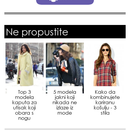
Ne propustite
Top 3
5 modela
Kako da
modela
jakni koji
kombinujete
kaputa za
nikada ne
kariranu
utisak koji
izlaze iz
košulju - 3
obara s
mode
stila
nogu