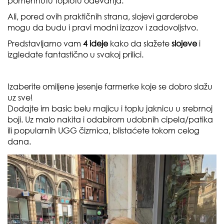
pomennutu toplotu odevanja.
Ali, pored ovih praktičnih strana, slojevi garderobe
mogu da budu i pravi modni izazov i zadovoljstvo.
Predstavljamo vam
4 ideje
kako da slažete
slojeve
i
izgledate fantastično u svakoj prilici.
Izaberite omiljene jesenje farmerke koje se dobro slažu
uz sve!
Dodajte im basic belu majicu i toplu jaknicu u srebrnoj
boji. Uz malo nakita i odabirom udobnih cipela/patika
ili popularnih UGG čizmica, blistaćete tokom celog
dana.