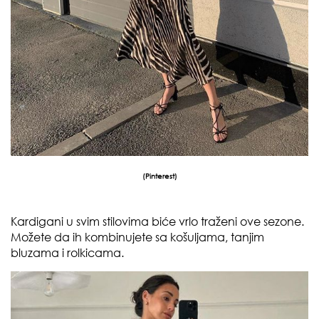
(
Pinterest
)
Kardigani u svim stilovima biće vrlo traženi ove sezone.
Možete da ih kombinujete sa košuljama, tanjim
bluzama i rolkicama.