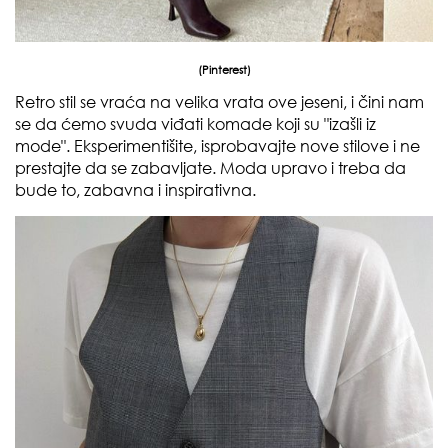
(
Pinterest
)
Retro stil se vraća na velika vrata ove jeseni, i čini nam
se da ćemo svuda viđati komade koji su "izašli iz
mode". Eksperimentišite, isprobavajte nove stilove i ne
prestajte da se zabavljate. Moda upravo i treba da
bude to, zabavna i inspirativna.