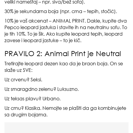
veliki nameštaj – npr. siva/bež sofa).
30% je sekundarna boja (npr. crna – tepih, stočić).
10% je vaš akcenat – ANIMAL PRINT. Dakle, kupite dva
Pepco leopard jastuka i stavite ih na neutralnu sofu. To
je tih 10%. To je šik. Ako kupite leopard tepih, leopard
zavese i leopard jastuke – to je kič.
PRAVILO 2: Animal Print je Neutral
Tretirajte leopard dezen kao da je braon boja. On se
slaže uz SVE:
Uz crvenu? Seksi.
Uz smaragdno zelenu? Luksuzno.
Uz teksas plavu? Urbano.
Uz crnu? Klasika. Nemojte se plašiti da ga kombinujete
sa drugim bojama.