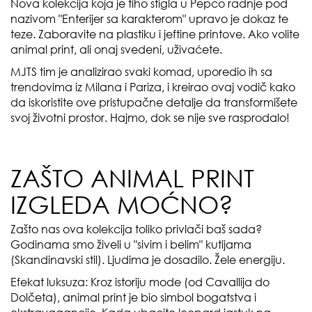
Nova kolekcija koja je tiho stigla u Pepco radnje pod
nazivom "Enterijer sa karakterom" upravo je dokaz te
teze. Zaboravite na plastiku i jeftine printove. Ako volite
animal print, ali onaj svedeni, uživaćete.
MJTS tim je analizirao svaki komad, uporedio ih sa
trendovima iz Milana i Pariza, i kreirao ovaj vodič kako
da iskoristite ove pristupačne detalje da transformišete
svoj životni prostor. Hajmo, dok se nije sve rasprodalo!
ZAŠTO ANIMAL PRINT
IZGLEDA MOĆNO?
Zašto nas ova kolekcija toliko privlači baš sada?
Godinama smo živeli u "sivim i belim" kutijama
(Skandinavski stil). Ljudima je dosadilo. Žele energiju.
Efekat luksuza: Kroz istoriju mode (od Cavallija do
Dolčeta), animal print je bio simbol bogatstva i