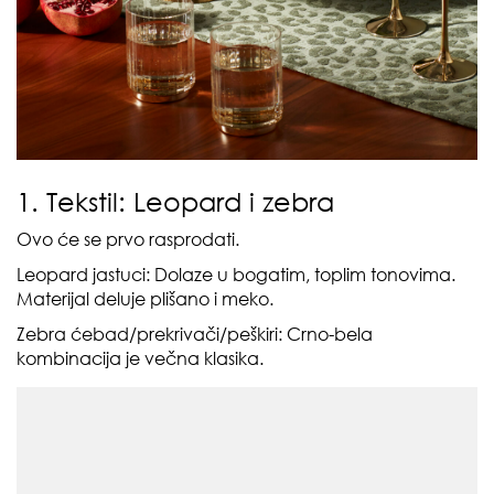
1. Tekstil: Leopard i zebra
Ovo će se prvo rasprodati.
Leopard jastuci: Dolaze u bogatim, toplim tonovima.
Materijal deluje plišano i meko.
Zebra ćebad/prekrivači/peškiri: Crno-bela
kombinacija je večna klasika.