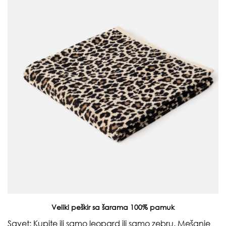
Veliki peškir sa šarama 100% pamuk
Savet: Kupite ili samo leopard ili samo zebru. Mešanje