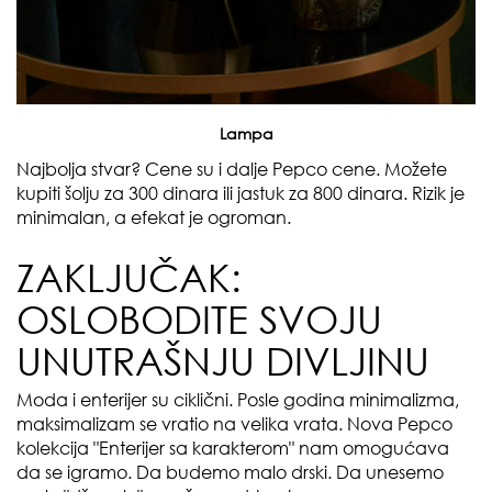
Lampa
Najbolja stvar? Cene su i dalje Pepco cene. Možete
kupiti šolju za 300 dinara ili jastuk za 800 dinara. Rizik je
minimalan, a efekat je ogroman.
ZAKLJUČAK:
OSLOBODITE SVOJU
UNUTRAŠNJU DIVLJINU
Moda i enterijer su ciklični. Posle godina minimalizma,
maksimalizam se vratio na velika vrata. Nova Pepco
kolekcija "Enterijer sa karakterom" nam omogućava
da se igramo. Da budemo malo drski. Da unesemo