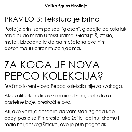
Velika figura životinje
PRAVILO 3: Tekstura je bitna
Pošto je print sam po sebi "glasan", gledajte da ostatak
sobe bude miran u teksturama. Glatki pliš, staklo,
metal. Izbegavajte da ga mešate sa cvetnim
dezenima ili kariranim stolnjacima.
ZA KOGA JE NOVA
PEPCO KOLEKCIJA?
Budimo iskreni – ova Pepco kolekcija nije za svakoga.
Ako volite skandinavski minimalizam, belo drvo i
pastelne boje, preskočite ovo.
Ali, ako vam je dosadilo da vam stan izgleda kao
copy-paste sa Pinteresta, ako želite toplinu, dramu i
malo italijanskog šmeka, ovo je pun pogodak.