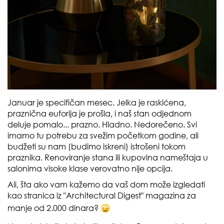
Januar je specifičan mesec. Jelka je raskićena,
praznična euforija je prošla, i naš stan odjednom
deluje pomalo... prazno. Hladno. Nedorečeno. Svi
imamo tu potrebu za svežim početkom godine, ali
budžeti su nam (budimo iskreni) istrošeni tokom
praznika. Renoviranje stana ili kupovina nameštaja u
salonima visoke klase verovatno nije opcija.
Ali, šta ako vam kažemo da vaš dom može izgledati
kao stranica iz "Architectural Digest" magazina za
manje od 2.000 dinara?