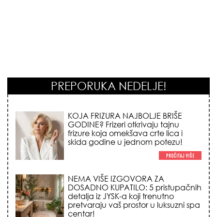
PREPORUKA NEDELJE!
KOJA FRIZURA NAJBOLJE BRIŠE
GODINE? Frizeri otkrivaju tajnu
frizure koja omekšava crte lica i
skida godine u jednom potezu!
NEMA VIŠE IZGOVORA ZA
DOSADNO KUPATILO: 5 pristupačnih
detalja iz JYSK-a koji trenutno
pretvaraju vaš prostor u luksuzni spa
centar!