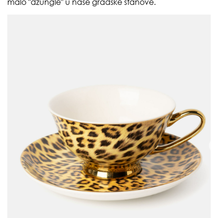
malo "džungle" u naše gradske stanove.