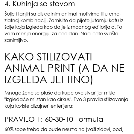
4. Kuhinja sa stavom
Šolje i tanjiri sa diskretnim animal motivima ili u crno-
zlatnoj kombinaciji. Zamislite da pijete jutarnju kafu iz
šolje koja izgleda kao da je iz modnog editorijala. To
vam menja energiju za ceo dan. Naći ćete svašta
zanimljivo.
KAKO STILIZOVATI
ANIMAL PRINT (A DA NE
IZGLEDA JEFTINO)
Mnoge žene se plaše da kupe ove stvari jer misle
"izgledaće mi stan kao cirkus". Evo 3 pravila stilizovanja
koja koriste dizajneri enterijera:
PRAVILO 1: 60-30-10 Formula
60% sobe treba da bude neutralno (vaši zidovi, pod,