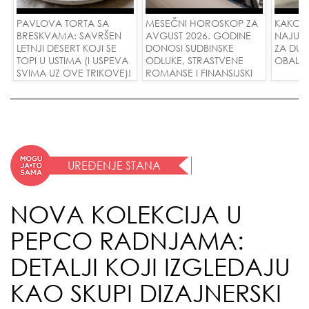
PAVLOVA TORTA SA
MESEČNI HOROSKOP ZA
KAKO 
BRESKVAMA: SAVRŠEN
AVGUST 2026. GODINE
NAJUD
LETNJI DESERT KOJI SE
DONOSI SUDBINSKE
ZA DUG
TOPI U USTIMA (I USPEVA
ODLUKE, STRASTVENE
OBALE
SVIMA UZ OVE TRIKOVE)!
ROMANSE I FINANSIJSKI
USPEH ZA SVE ZNAKOVE!
UREĐENJE STANA
NOVA KOLEKCIJA U
PEPCO RADNJAMA:
DETALJI KOJI IZGLEDAJU
KAO SKUPI DIZAJNERSKI