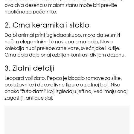
ova dva dezena u malom stanu može biti previše
haotično za početnike.
2. Crna keramika i staklo
Da bi animal print izgledao skupo, mora da se smiri
nečim elegantnim. Tu nastupa crna boja. Nova
kolekcija nudi prelepe crne vaze, svećnjake i kutije.
Crna boja daje onaj ozbiljan kontrast divljem dezenu.
3. Zlatni detalji
Leopard voli zlato. Pepco je izbacio ramove za slike,
poslužavnike i dekorativne figure u zlatnoj boji. Nisu
onako "žuto-zlatni" koji izgledaju jeftino, već imaju onaj
zagasitiji, antique sjaj.