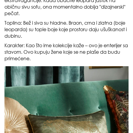
ekstravagancije. Kada ubacite leopard jastuk na
običnu sivu sofu, ona momentalno dobija "dizajnerski"
pečat.
Toplina: Bež i siva su hladne. Braon, crna i zlatna (boje
leoparda) su tople boje koje prostoru daju ušuškanost i
dubinu.
Karakter: Kao što ime kolekcije kaže – ovo je enterijer sa
stavom. Ovo kupuju žene koje se ne plaše da budu
primećene.