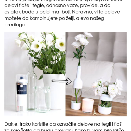
delovi flaše i tegle, odnosno vaze, provide, a da
ostatak bude u beloj mat boji. Naravno, vi te delove
možete da kombinujete po želji, a evo našeg
predloga.
Dakle, traku koristite da označite delove na tegli i flaši
za koje želite da budu providni. Kako bi vam bilo lakše,