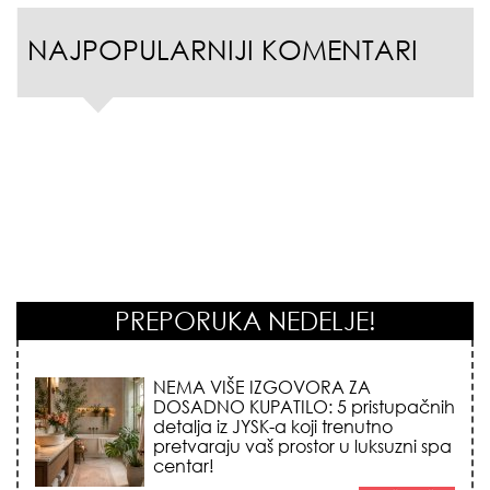
NAJPOPULARNIJI KOMENTARI
PREPORUKA NEDELJE!
STILISTI SE SLAŽU – OVI NOKTI SU HIT
SEZONE: 5 manikir trendova koji
osvajaju sve poglede i izgledaju
skupo na svačijim rukama!