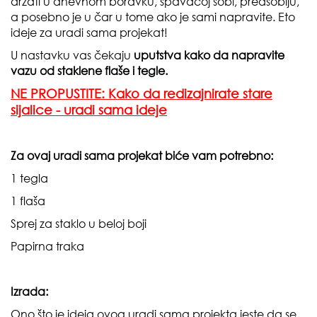
držati u dnevnom boravku, spavaćoj sobi, predsoblju,
a posebno je u čar u tome ako je sami napravite. Eto
ideje za uradi sama projekat!
U nastavku vas čekaju
uputstva kako da napravite
vazu od staklene flaše i tegle.
NE PROPUSTITE: Kako da redizajnirate stare
sijalice - uradi sama ideje
Za ovaj uradi sama projekat biće vam potrebno:
1 tegla
1 flaša
Sprej za staklo u beloj boji
Papirna traka
Izrada:
Ono što je ideja ovog uradi sama projekta jeste da se