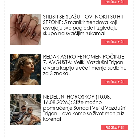
REDAK ASTRO FENOMEN POČINJE
7. AVGUSTA: Veliki Vazdušni Trigon
otvara kapiju sreće i menja sudbinu
za 3 znaka!
NEDELJNI HOROSKOP (10.08. –
16.08.2026.): Stiže moćno
pomračenje Sunca i Veliki Vazdušni
Trigon – evo kome se život menja iz
korena!
LJUDI U SRBIJI MASOVNO KUPUJU
OVO ČUDO OD 200 DINARA: Trik sa
peškirom i ledom koji rashlađuje stan
na +35 za 10 minuta (BEZ KLIME)!
TRIK SA CRVENIM NOVČANIKOM I