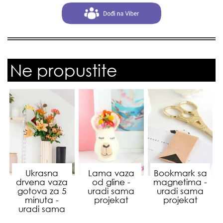
Ne propustite
Ukrasna
Lama vaza
Bookmark sa
drvena vaza
od gline -
magnetima -
gotova za 5
uradi sama
uradi sama
minuta -
projekat
projekat
uradi sama