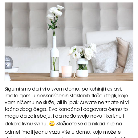
Sigurni smo da i vi u svom domu, po kuhinji i ostavi,
imate gomilu neiskorišćenih staklenih flaša i tegli, koje
vam ničemu ne služe, ali ih ipak čuvate ne znate ni vi
tačno zbog čega. Evo konačno i odgovora čemu to
mogu da zatrebaju, i da nađu svoju novu i korisnu i
dekorativnu svrhu.
Složićete se da nikad nije na
odmet imati jednu vazu više u domu, koju možete