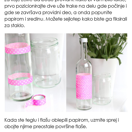
prvo pozicionirajte dve uže trake na delu gde počinje i
gde se završava providni deo, a onda popunite
papirom i sredinu. Možete sejlotep kako biste ga fiksirali
za staklo.
Kada ste teglu i flašu oblepili papirom, uzmite sprej i
obojte njime preostale površine flaše.