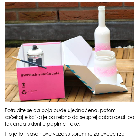
Potrudite se da boja bude ujednačena, potom
sačekajte koliko je potrebno da se sprej dobro osuši, pa
tek onda uklonite papirne trake.
I to je to - vaše nove vaze su spremne za cveće i za