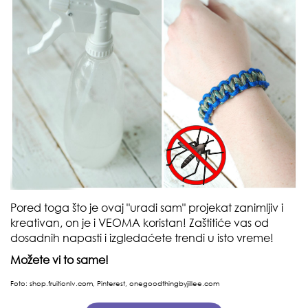
Pored toga što je ovaj "uradi sam" projekat zanimljiv i
kreativan, on je i VEOMA koristan! Zaštitiće vas od
dosadnih napasti i izgledaćete trendi u isto vreme!
Možete vi to same!
Foto:
shop.fruitionlv.com, Pinterest,
onegoodthingbyjillee.com