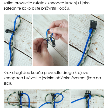
zatim provucite ostatak konopca kroz nju i jako
zategnite kako biste pričvrstili kopču.
Kroz drugi deo kopče provucite druge krajeve
konopaca i učvrstite jednim običnim čvorom (kao na
slici).