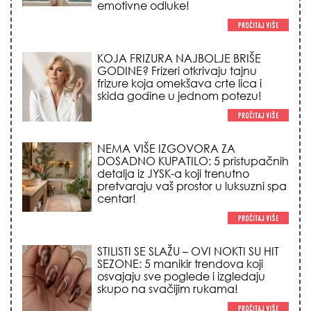
NEMA VIŠE IZGOVORA ZA
DOSADNO KUPATILO: 5 pristupačnih
detalja iz JYSK-a koji trenutno
pretvaraju vaš prostor u luksuzni spa
centar!
STILISTI SE SLAŽU – OVI NOKTI SU HIT
SEZONE: 5 manikir trendova koji
osvajaju sve poglede i izgledaju
skupo na svačijim rukama!
REDAK ASTRO FENOMEN POČINJE
7. AVGUSTA: Veliki Vazdušni Trigon
otvara kapiju sreće i menja sudbinu
za 3 znaka!