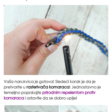
Vaša narukvica je gotova! Sledeći korak je da je
pretvorite u
rasterivača komaraca
! Jednostavno je
temeljno poprskajte
prirodnim repelentom protiv
komaraca
i ostavite da se dobro upije!