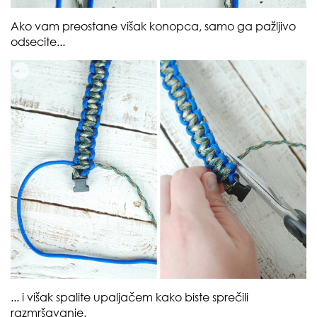
Ako vam preostane višak konopca, samo ga pažljivo
odsecite...
... i višak spalite upaljačem kako biste sprečili
razmršavanje.