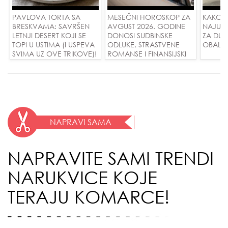
PAVLOVA TORTA SA
MESEČNI HOROSKOP ZA
KAKO 
BRESKVAMA: SAVRŠEN
AVGUST 2026. GODINE
NAJUD
LETNJI DESERT KOJI SE
DONOSI SUDBINSKE
ZA DUG
TOPI U USTIMA (I USPEVA
ODLUKE, STRASTVENE
OBALE
SVIMA UZ OVE TRIKOVE)!
ROMANSE I FINANSIJSKI
USPEH ZA SVE ZNAKOVE!
NAPRAVI SAMA
NAPRAVITE SAMI TRENDI
NARUKVICE KOJE
TERAJU KOMARCE!