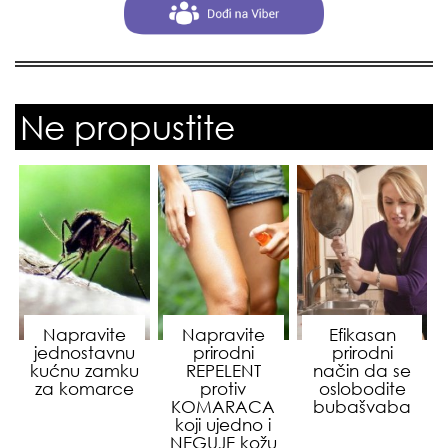
Ne propustite
Napravite
Napravite
Efikasan
jednostavnu
prirodni
prirodni
kućnu zamku
REPELENT
način da se
za komarce
protiv
oslobodite
KOMARACA
bubašvaba
koji ujedno i
NEGUJE kožu