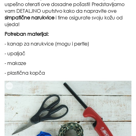
uspešno oterati ove dosadne pošasti! Predstavljamo
vam DETALJNO uputstvo kako da napravite ove
simpatične narukvice
i time osigurate svoju kožu od
ujeda!
Potreban materijal:
- kanap za narukvice (mogu i pertle)
- upaljač
- makaze
- plastična kopča