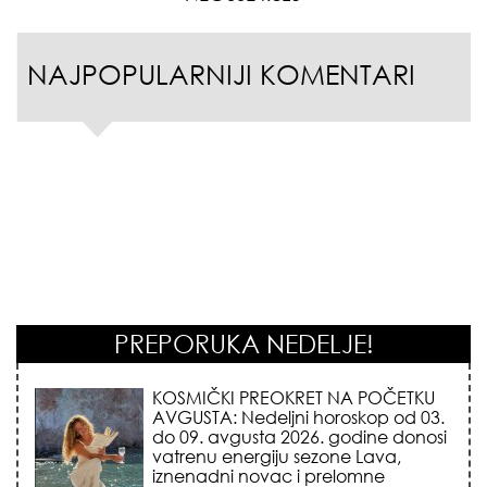
NAJPOPULARNIJI KOMENTARI
PREPORUKA NEDELJE!
KOJA FRIZURA NAJBOLJE BRIŠE
GODINE? Frizeri otkrivaju tajnu
frizure koja omekšava crte lica i
skida godine u jednom potezu!