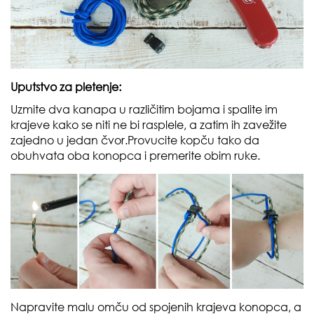
Uputstvo za pletenje:
Uzmite dva kanapa u različitim bojama i spalite im
krajeve kako se niti ne bi rasplele, a zatim ih zavežite
zajedno u jedan čvor.Provucite kopču tako da
obuhvata oba konopca i premerite obim ruke.
Napravite malu omču od spojenih krajeva konopca, a