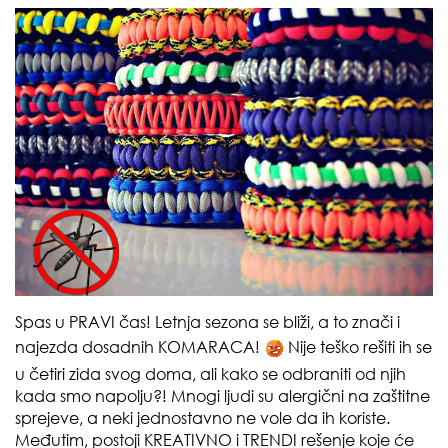
Spas u PRAVI čas! Letnja sezona se bliži, a to znači i
najezda dosadnih KOMARACA!
Nije teško rešiti ih se
u četiri zida svog doma, ali kako se odbraniti od njih
kada smo napolju?! Mnogi ljudi su alergični na zaštitne
sprejeve, a neki jednostavno ne vole da ih koriste.
Međutim, postoji KREATIVNO i TRENDI rešenje koje će