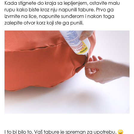
Kada stignete do kraja sa lepljenjem, ostavite malu
rupu kako biste kroz nju napunili tabure. Prvo ga
izvrnite na lice, napunite sunđerom i nakon toga
zalepite otvor korz koji ste ga punili.
I to bi bilo to. Vaš tabure je spreman za upotrebu.