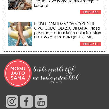
OVO ČUDO OD 200 DINARA: Trik sa
peškirom i ledom koji rashlađuje stan
na +35 za 10 minuta (BEZ KLIME)!
TRIK SA CRVENIM NOVČANIKOM I
LOVOROVIM LISTOM: Stari ritual
privlačenja novca koji treba uraditi
baš tokom sezone Lava!
HEMIJA VAM UOPŠTE NE TREBA:
Ovako su naše bake čistile kuću za
0 dinara, a sve je blistalo i mirisalo
danima!
Trik od 0 dinara sa ledom i
kamilicom koji pegla bore, briše
nadutost i vraća sjaj licu za 3
minuta!