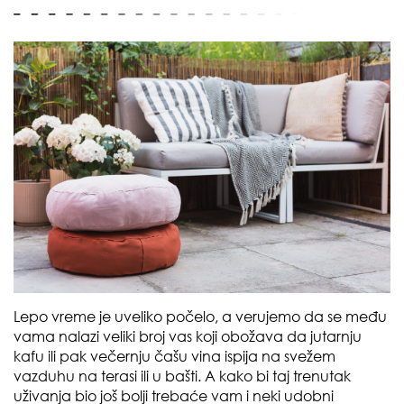
Lepo vreme je uveliko počelo, a verujemo da se među
vama nalazi veliki broj vas koji obožava da jutarnju
kafu ili pak večernju čašu vina ispija na svežem
vazduhu na terasi ili u bašti. A kako bi taj trenutak
uživanja bio još bolji trebaće vam i neki udobni