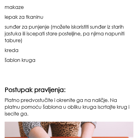
makaze
lepak za tkaninu
sunđer za punjenje (možete iskoristiti sunđer iz starih
jastuka ili iscepati stare posteljine, pa njima napuniti
tabure)
kreda
šablon kruga
Postupak pravljenja:
Platno predvostučite i okrenite ga na naličje. Na
platnu pomoću šablona u obliku kruga iscrtajte krug i
isecite ga.