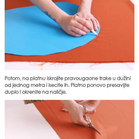
Potom, na platnu iskrojite pravougaone trake u dužini
od jednog metra i isecite ih. Platno ponovo presavijte
duplo i okrenite na naličje.