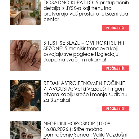
STILISTI SE SLAŽU – OVI NOKTI SU HIT
SEZONE: 5 manikir trendova koji
osvajaju sve poglede i izgledaju
skupo na svačijim rukama!
REDAK ASTRO FENOMEN POČINJE
7. AVGUSTA: Veliki Vazdušni Trigon
otvara kapiju sreće i menja sudbinu
za 3 znaka!
NEDELJNI HOROSKOP (10.08. –
16.08.2026.): Stiže moćno
pomračenje Sunca i Veliki Vazdušni
Trigon – evo kome se život menja iz
korena!
LJUDI U SRBIJI MASOVNO KUPUJU