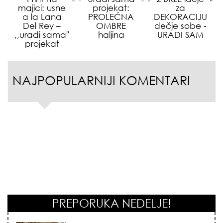
majici: usne
projekat:
za
a la Lana
PROLEĆNA
DEKORACIJU
Del Rey –
OMBRE
dečje sobe -
,,uradi sama''
haljina
URADI SAM
projekat
NAJPOPULARNIJI KOMENTARI
PREPORUKA NEDELJE!