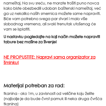
nameštaj. Na svu sreću, ne morate trošiti puno novca
kako biste obezbedili udoban baštenski nameštaj, već
ga uz nekoliko naših smernica možete same napraviti.
Biće vam potrebno svega par stvari i malo više
slobodnog vremena, ali svaki trenutak utošenog će
vam se isplatiti.
U nastavku pogledajte na koji način možete napraviti
tabure bez mašine za šivenje!
NE PROPUSTITE: Napravi sama organizator za
šminku!
Materijal potreban za rad:
tkanina - oko 1m, u zavisnosti od veličine koju želite
(najbolje je da bude čvrst pamuk ili neka druga čvršća
tkanina)