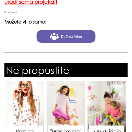
uradi sama projekat!
Foto:
izvor
Možete vi to same!
Ne propustite
Print na
"Uradi sama"
2 BRZE ideje