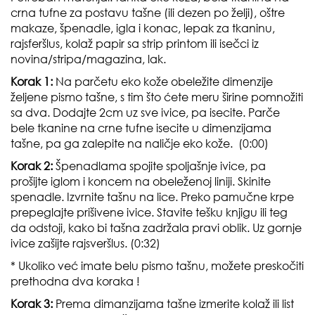
crna tufne za postavu tašne (ili dezen po želji), oštre
makaze, špenadle, igla i konac, lepak za tkaninu,
rajsferšlus, kolaž papir sa strip printom ili isečci iz
novina/stripa/magazina, lak.
Korak 1:
Na parčetu eko kože obeležite dimenzije
željene pismo tašne, s tim što ćete meru širine pomnožiti
sa dva. Dodajte 2cm uz sve ivice, pa isecite. Parče
bele tkanine na crne tufne isecite u dimenzijama
tašne, pa ga zalepite na naličje eko kože. (0:00)
Korak 2:
Špenadlama spojite spoljašnje ivice, pa
prošijte iglom i koncem na obeleženoj liniji. Skinite
spenadle. Izvrnite tašnu na lice. Preko pamučne krpe
prepeglajte prišivene ivice. Stavite tešku knjigu ili teg
da odstoji, kako bi tašna zadržala pravi oblik. Uz gornje
ivice zašijte rajsveršlus. (0:32)
* Ukoliko već imate belu pismo tašnu, možete preskočiti
prethodna dva koraka !
Korak 3:
Prema dimanzijama tašne izmerite kolaž ili list