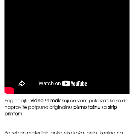
Pogledajte
video snimak
koji će vam pokazati kako da
napravite potpuno originalnu
pismo tašnu
sa
strip
printom
!
Potreban materijal:
tanka eko koža, bela tkanina na