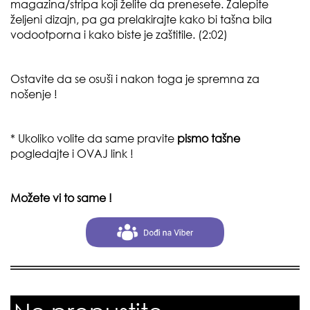
magazina/stripa koji želite da prenesete. Zalepite
željeni dizajn, pa ga prelakirajte kako bi tašna bila
vodootporna i kako biste je zaštitile. (2:02)
Ostavite da se osuši i nakon toga je spremna za
nošenje !
* Ukoliko volite da
same pravite
pismo tašne
pogledajte i
OVAJ link
!
Možete vi to same !