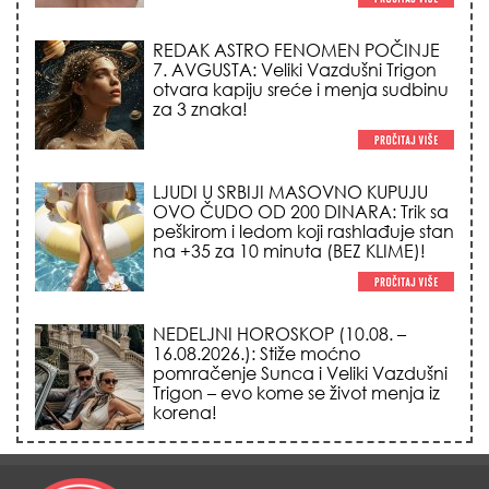
LJUDI U SRBIJI MASOVNO KUPUJU
OVO ČUDO OD 200 DINARA: Trik sa
peškirom i ledom koji rashlađuje stan
na +35 za 10 minuta (BEZ KLIME)!
NEDELJNI HOROSKOP (10.08. –
16.08.2026.): Stiže moćno
pomračenje Sunca i Veliki Vazdušni
Trigon – evo kome se život menja iz
korena!
DATUMI KOJI MENJAJU SUDBINU:
Ošišajte se OVIH dana u mesecu
ako želite da vam kosa raste kao iz
vode i privučete novu ljubav!
TRIK SA CRVENIM NOVČANIKOM I