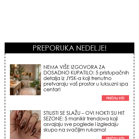
PREPORUKA NEDELJE!
STILISTI SE SLAŽU – OVI NOKTI SU HIT
SEZONE: 5 manikir trendova koji
osvajaju sve poglede i izgledaju
skupo na svačijim rukama!
REDAK ASTRO FENOMEN POČINJE
7. AVGUSTA: Veliki Vazdušni Trigon
otvara kapiju sreće i menja sudbinu
za 3 znaka!